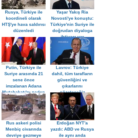
Rusya, Türkiye ile
Yaşar Yakış Ria
koordineli olarak
Novosti'ye konuştu:
HTŞ'ye hava saldırısı
Türkiye'nin Suriye ile
düzenledi
doğrudan diyaloga
ihtiyacı var
Putin, Türkiye ile
Lavrov: Türkiye
Suriye arasında 21
dahil, tüm tarafların
sene önce
güvenliğini ve
imzalanan Adana
çıkarlarını
Mutabakatı'nı neden
gözeteceğiz
gündeme getirdi?
Rus askeri polisi
Erdoğan NYT'a
Menbiç civarında
yazdı: ABD ve Rusya
devriye gezmeye
ile aynı anda