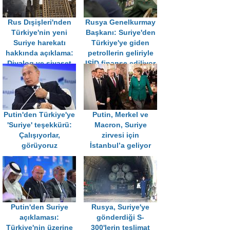
Rus Dışişleri'nden
Rusya Genelkurmay
Türkiye'nin yeni
Başkanı: Suriye'den
Suriye harekatı
Türkiye'ye giden
hakkında açıklama:
petrollerin geliriyle
Diyalog ve siyaset
IŞİD finanse ediliyor
savaştan iyidir
Putin'den Türkiye'ye
Putin, Merkel ve
'Suriye' teşekkürü:
Macron, Suriye
Çalışıyorlar,
zirvesi için
görüyoruz
İstanbul’a geliyor
Putin'den Suriye
Rusya, Suriye'ye
açıklaması:
gönderdiği S-
Türkiye'nin üzerine
300'lerin teslimat