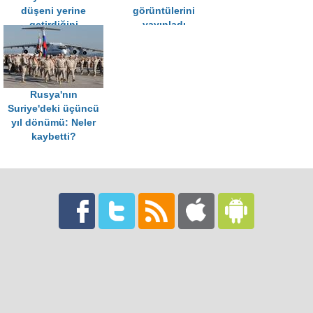
düşeni yerine
görüntülerini
getirdiğini
yayınladı
görüyoruz
Rusya'nın
Suriye'deki üçüncü
yıl dönümü: Neler
kaybetti?