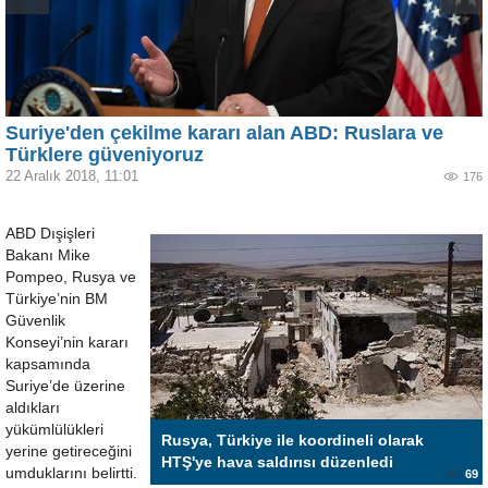
Suriye'den çekilme kararı alan ABD: Ruslara ve
Türklere güveniyoruz
22 Aralık 2018, 11:01
176
ABD Dışişleri
Bakanı Mike
Pompeo, Rusya ve
Türkiye’nin BM
Güvenlik
Konseyi’nin kararı
kapsamında
Suriye’de üzerine
aldıkları
yükümlülükleri
Rusya, Türkiye ile koordineli olarak
yerine getireceğini
HTŞ'ye hava saldırısı düzenledi
umduklarını belirtti.
69