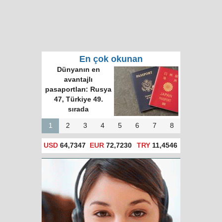
En çok okunan
Dünyanın en
avantajlı
pasaportları: Rusya
47, Türkiye 49.
sırada
1
2
3
4
5
6
7
8
USD
64,7347
EUR
72,7230
TRY
11,4546