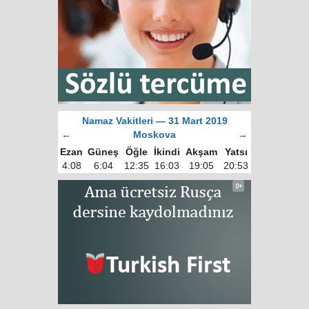
Namaz Vakitleri — 31 Mart 2019
←
Moskova
→
Ezan
Güneş
Öğle
İkindi
Akşam
Yatsı
4:08
6:04
12:35
16:03
19:05
20:53