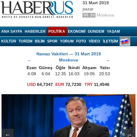
31 Mart 2019
pazar
05:33
Moskova
Haberrus.com
ANA SAYFA
HABERLER
POLITIKA
EKONOMI
GÜNDEM
YAŞAM
KÜLTÜR
TURIZM
BILIM
SPOR
YORUM
FOTO
VIDEO
İLETİŞİM
Namaz Vakitleri — 31 Mart 2019
←
Moskova
→
Ezan
Güneş
Öğle
İkindi
Akşam
Yatsı
4:08
6:04
12:35
16:03
19:05
20:53
USD
64,7347
EUR
72,7230
TRY
11,4546
←
→