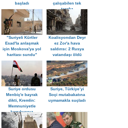
başladı
çalışabilen tek
tarafız
"Suriyeli Kürtler
Koalisyondan Deyr
Esad'la anlaşmak
ez Zor'a hava
için Moskova'ya yol
saldırısı: 2 Rusya
haritası sundu"
vatandaşı öldü
Suriye ordusu
Suriye, Türkiye’yi
Menbiç'e bayrak
Soçi mutabakatına
dikti, Kremlin:
uymamakla suçladı
Memnuniyetle
karşılıyoruz