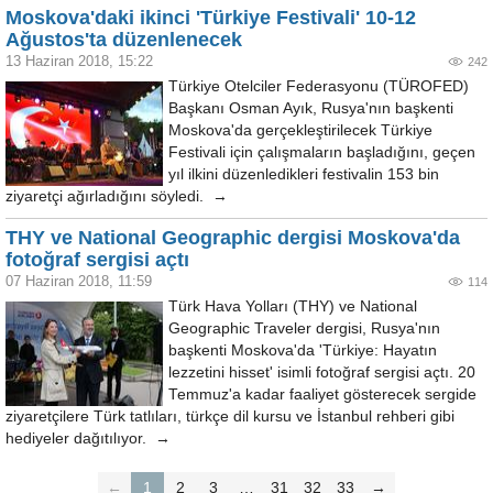
Moskova'daki ikinci 'Türkiye Festivali' 10-12
Ağustos'ta düzenlenecek
13 Haziran 2018, 15:22
242
Türkiye Otelciler Federasyonu (TÜROFED)
Başkanı Osman Ayık, Rusya'nın başkenti
Moskova'da gerçekleştirilecek Türkiye
Festivali için çalışmaların başladığını, geçen
yıl ilkini düzenledikleri festivalin 153 bin
ziyaretçi ağırladığını söyledi. →
THY ve National Geographic dergisi Moskova'da
fotoğraf sergisi açtı
07 Haziran 2018, 11:59
114
Türk Hava Yolları (THY) ve National
Geographic Traveler dergisi, Rusya'nın
başkenti Moskova'da 'Türkiye: Hayatın
lezzetini hisset' isimli fotoğraf sergisi açtı. 20
Temmuz'a kadar faaliyet gösterecek sergide
ziyaretçilere Türk tatlıları, türkçe dil kursu ve İstanbul rehberi gibi
hediyeler dağıtılıyor. →
←
1
2
3
…
31
32
33
→