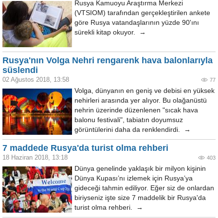
Rusya Kamuoyu Araştırma Merkezi
(VTSIOM) tarafından gerçekleştirilen ankete
göre Rusya vatandaşlarının yüzde 90'ını
sürekli kitap okuyor. →
Rusya'nın Volga Nehri rengarenk hava balonlarıyla
süslendi
02 Ağustos 2018, 13:58
77
Volga, dünyanın en geniş ve debisi en yüksek
nehirleri arasında yer alıyor. Bu olağanüstü
nehrin üzerinde düzenlenen "sıcak hava
balonu festivali", tabiatın doyumsuz
görüntülerini daha da renklendirdi. →
7 maddede Rusya'da turist olma rehberi
18 Haziran 2018, 13:18
403
Dünya genelinde yaklaşık bir milyon kişinin
Dünya Kupası’nı izlemek için Rusya’ya
gideceği tahmin ediliyor. Eğer siz de onlardan
biriyseniz işte size 7 maddelik bir Rusya'da
turist olma rehberi. →