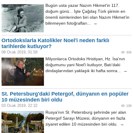
Bugün usta yazar Nazım Hikmet'in 117.
doğum günü... İşte Çağdaş Türk şiirinin en
önemli isimlerinden biri olan Nazım Hikmet’in
bilinmeyen fotoğrafları... →
Ortodokslarla Katolikler Noel'i neden farklı
tarihlerde kutluyor?
08 Ocak 2019, 01:58
306
Milyonlarca Ortodoks Hristiyan, Hz. İsa'nın
doğumunu yani Noel'i kutluyor, Batı'daki
dindaşlarından yaklaşık iki hafta sonra... →
St. Petersburg'daki Petergof, dünyanın en popüler
10 müzesinden biri oldu
03 Ocak 2019, 22:32
108
Rusya'nın St. Petersburg şehrinde yer alan
Petergof Sarayı Müzesi, dünyanın en fazla
ziyaret edilen 10 müzesinden biri oldu. →