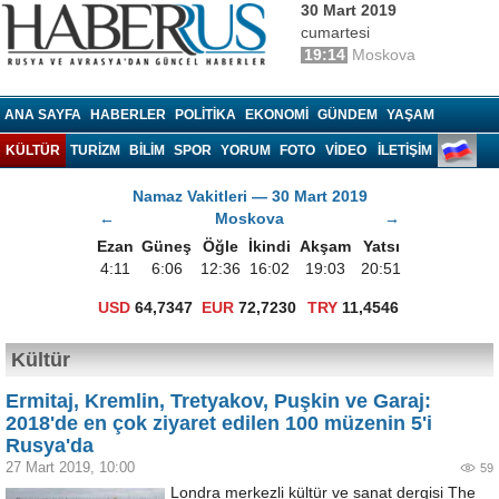
30 Mart 2019
cumartesi
19:14
Moskova
Haberrus.com
ANA SAYFA
HABERLER
POLITIKA
EKONOMI
GÜNDEM
YAŞAM
KÜLTÜR
TURIZM
BILIM
SPOR
YORUM
FOTO
VIDEO
İLETİŞİM
Namaz Vakitleri — 30 Mart 2019
←
Moskova
→
Ezan
Güneş
Öğle
İkindi
Akşam
Yatsı
4:11
6:06
12:36
16:02
19:03
20:51
USD
64,7347
EUR
72,7230
TRY
11,4546
Kültür
Ermitaj, Kremlin, Tretyakov, Puşkin ve Garaj:
2018'de en çok ziyaret edilen 100 müzenin 5'i
Rusya'da
27 Mart 2019, 10:00
59
Londra merkezli kültür ve sanat dergisi The