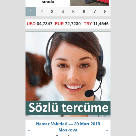
sırada
1
2
3
4
5
6
7
8
USD
64,7347
EUR
72,7230
TRY
11,4546
Namaz Vakitleri — 30 Mart 2019
←
Moskova
→