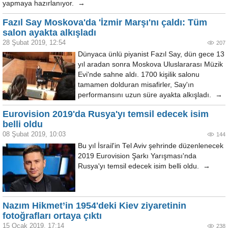
yapmaya hazırlanıyor. →
Fazıl Say Moskova'da 'İzmir Marşı'nı çaldı: Tüm
salon ayakta alkışladı
28 Şubat 2019, 12:54
207
Dünyaca ünlü piyanist Fazıl Say, dün gece 13
yıl aradan sonra Moskova Uluslararası Müzik
Evi'nde sahne aldı. 1700 kişilik salonu
tamamen dolduran misafirler, Say'ın
performansını uzun süre ayakta alkışladı. →
Eurovision 2019'da Rusya'yı temsil edecek isim
belli oldu
08 Şubat 2019, 10:03
144
Bu yıl İsrail'in Tel Aviv şehrinde düzenlenecek
2019 Eurovision Şarkı Yarışması'nda
Rusya'yı temsil edecek isim belli oldu. →
Nazım Hikmet’in 1954'deki Kiev ziyaretinin
fotoğrafları ortaya çıktı
15 Ocak 2019, 17:14
238