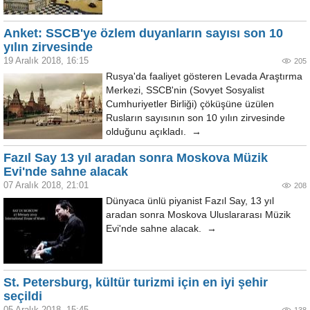
Anket: SSCB'ye özlem duyanların sayısı son 10
yılın zirvesinde
19 Aralık 2018, 16:15
205
Rusya'da faaliyet gösteren Levada Araştırma
Merkezi, SSCB'nin (Sovyet Sosyalist
Cumhuriyetler Birliği) çöküşüne üzülen
Rusların sayısının son 10 yılın zirvesinde
olduğunu açıkladı. →
Fazıl Say 13 yıl aradan sonra Moskova Müzik
Evi'nde sahne alacak
07 Aralık 2018, 21:01
208
Dünyaca ünlü piyanist Fazıl Say, 13 yıl
aradan sonra Moskova Uluslararası Müzik
Evi'nde sahne alacak. →
St. Petersburg, kültür turizmi için en iyi şehir
seçildi
05 Aralık 2018, 15:45