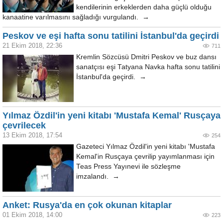
kendilerinin erkeklerden daha güçlü olduğu
kanaatine varılmasını sağladığı vurgulandı. →
Peskov ve eşi hafta sonu tatilini İstanbul'da geçirdi
21 Ekim 2018, 22:36
711
Kremlin Sözcüsü Dmitri Peskov ve buz dansı
sanatçısı eşi Tatyana Navka hafta sonu tatilini
İstanbul'da geçirdi. →
Yılmaz Özdil'in yeni kitabı 'Mustafa Kemal' Rusçaya
çevrilecek
13 Ekim 2018, 17:54
254
Gazeteci Yılmaz Özdil'in yeni kitabı 'Mustafa
Kemal'in Rusçaya çevrilip yayımlanması için
Teas Press Yayınevi ile sözleşme
imzalandı. →
Anket: Rusya'da en çok okunan kitaplar
01 Ekim 2018, 14:00
223