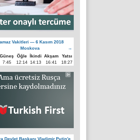
amaz Vakitleri — 6 Kasım 2018
Moskova
→
Güneş
Öğle
İkindi
Akşam
Yatsı
7:45
12:14
14:13
16:41
18:27
a Devlet Başkanı Vladimir Putin'e