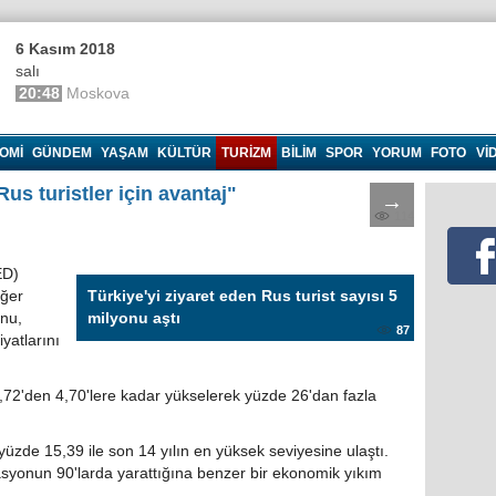
6 Kasım 2018
salı
20:48
Moskova
OMI
GÜNDEM
YAŞAM
KÜLTÜR
TURIZM
BILIM
SPOR
YORUM
FOTO
VI
us turistler için avantaj"
→
114
ED)
eğer
Türkiye'yi ziyaret eden Rus turist sayısı 5
unu,
milyonu aştı
87
yatlarını
3,72'den 4,70'lere kadar yükselerek yüzde 26'dan fazla
 yüzde 15,39 ile son 14 yılın en yüksek seviyesine ulaştı.
asyonun 90'larda yarattığına benzer bir ekonomik yıkım