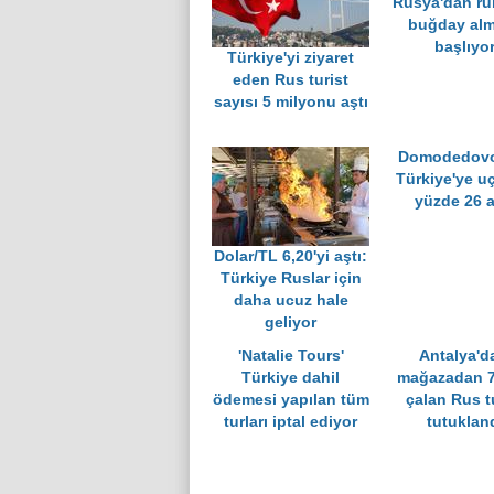
Rusya'dan rub
buğday al
başlıyo
Türkiye'yi ziyaret
eden Rus turist
sayısı 5 milyonu aştı
Domodedovo
Türkiye'ye u
yüzde 26 ar
Dolar/TL 6,20'yi aştı:
Türkiye Ruslar için
daha ucuz hale
geliyor
'Natalie Tours'
Antalya'd
Türkiye dahil
mağazadan 7
ödemesi yapılan tüm
çalan Rus t
turları iptal ediyor
tutuklan