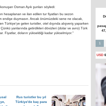
a konuşan Osman Ayık şunları söyledi:
n hesaplanan ve ilan edilen tur fiyatları bu sezon
D
an endişe duymasın. Ancak önümüzdeki sene ne olacak,
n Türkiye'ye gelen turistler, otel dışında alışveriş yaparken
pasap
 Çünkü yanlarında getirdikleri dövizleri (dolar ve avro) Türk
47
lar. Fiyatlar, doların yükseldiği kadar yükselmiyor."
1
USD
6
usal
Rus turistler bu yıl
iye,
Türkiye'de kaç para