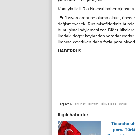
Konuyla ilgili Ria Novosti haber ajansın
"Enflasyon oranı ne olursa olsun, öncede
değişmeyecek. Rus misafirlerimiz bund
bunu şimdi söylemesi zor. Diğer ülkelerde
liradaki değer kaybından yararlanıyorlar.
lirasına çevirirken daha fazla para alıyor
HABERRUS
Tegler:
Rus turist
,
Turizm
,
Türk Lirası
,
dolar
İligili haberler:
Ticarette ul
para: Türk