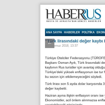
Haberrus.com
ANA SAYFA
HABERLER
POLITIKA
EKON
"Türk lirasındaki değer kaybı R
←
04 Temmuz 2018, 13:37
Türkiye Otelciler Federasyonu (TÜROF
Başkanı Osman Ayık, Türk lirasındaki d
kaybının Rus turistler için avantaj olduğ
Türkiye'deki yüksek enflasyonun ise tur fi
bu sezon için etkilemeyeceğini söyledi.
Türk lirası son 5 ayda dolar karşısında 
değer kaybetti.
Haziran ayına ilişkin enflasyon oranı ise
Ekonomistler, acil önlem alınmazsa enfl
yaratabileceği görüşünde.