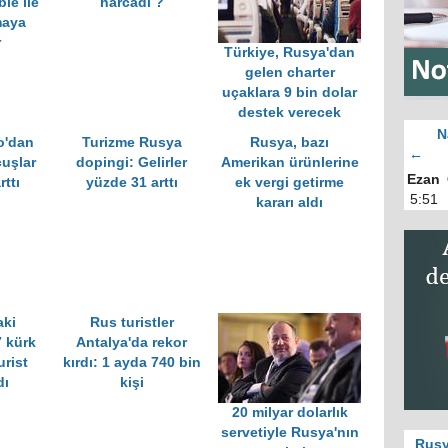
le ile
harcadı ?
maya
r
Türkiye, Rusya'dan
gelen charter
uçaklara 9 bin dolar
destek verecek
N
'dan
Turizme Rusya
Rusya, bazı
←
çuşlar
dopingi: Gelirler
Amerikan ürünlerine
Ezan
ttı
yüzde 31 arttı
ek vergi getirme
5:51
kararı aldı
aki
Rus turistler
 kürk
Antalya'da rekor
urist
kırdı: 1 ayda 740 bin
dı
kişi
20 milyar dolarlık
servetiyle Rusya'nın
Rusy