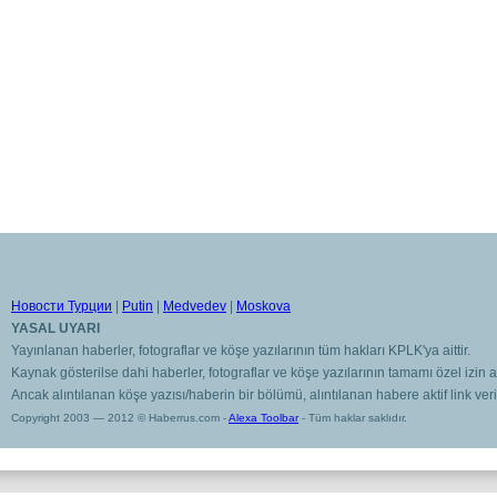
Новости Турции
|
Putin
|
Medvedev
|
Moskova
YASAL UYARI
Yayınlanan haberler, fotograflar ve köşe yazılarının tüm hakları KPLK'ya aittir.
Kaynak gösterilse dahi haberler, fotograflar ve köşe yazılarının tamamı özel izin
Ancak alıntılanan köşe yazısı/haberin bir bölümü, alıntılanan habere aktif link veril
Copyright 2003 — 2012 © Haberrus.com -
Alexa Toolbar
- Tüm haklar saklıdır.