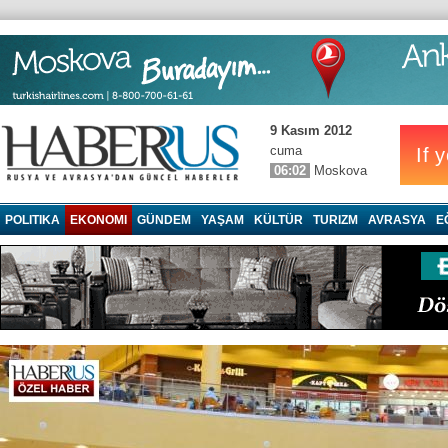
9 Kasım 2012
cuma
06:02
Moskova
POLITIKA
EKONOMI
GÜNDEM
YAŞAM
KÜLTÜR
TURIZM
AVRASYA
E