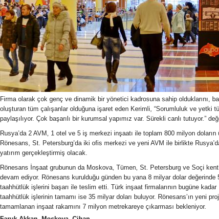
Firma olarak çok genç ve dinamik bir yönetici kadrosuna sahip olduklarını, b
oluşturan tüm çalışanlar olduğuna işaret eden Kerimli, “Sorumluluk ve yetki tü
paylaşılıyor. Çok başarılı bir kurumsal yapımız var. Sürekli canlı tutuyor.” d
Rusya’da 2 AVM, 1 otel ve 5 iş merkezi inşaatı ile toplam 800 milyon doları
Rönesans, St. Petersburg’da iki ofis merkezi ve yeni AVM ile birlikte Rusya’da
yatırım gerçekleştirmiş olacak.
Rönesans İnşaat grubunun da Moskova, Tümen, St. Petersburg ve Soçi kentler
devam ediyor. Rönesans kurulduğu günden bu yana 8 milyar dolar değerinde 
taahhütlük işlerini başarı ile teslim etti. Türk inşaat firmalarının bugüne kad
taahhütlük işlerinin tamamı ise 35 milyar doları buluyor. Rönesans’ın yeni proje
tamamlanan inşaat rakamını 7 milyon metrekareye çıkarması bekleniyor.
Faruk Akkan, Moskova, Cihan