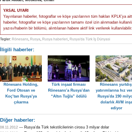
YASAL UYARI
Yayınlanan haberler, fotograflar ve köşe yazılarının tüm hakları KPLK'ya ait
haberler, fotograflar ve köşe yazılarının tamamı özel izin alınmadan kullan
yazısı/haberin bir bölümü, alıntılanan habere aktif link verilerek kullanılabilir
Tegler:
Rönesans
,
Rusya
,
Rusya haberleri
,
Rusya'da Türk İş Dünyasi
İligili haberler:
Rönesans Holding,
Türk inşaat firması
Rönesans yurtdış
Ford Otosan ve
Rönesans’a Rusya’dan
yatırımlarına hız ver
Koç’tan Rusya’ya
“Altın Tuğla” ödülü
Rusya'da 190 mily
çıkarma
dolarlık AVM inş
ediyor
Diğer haberler:
—
Rusya’da Türk tekstilcilerinin cirosu 3 milyar dolar
08.11.2012