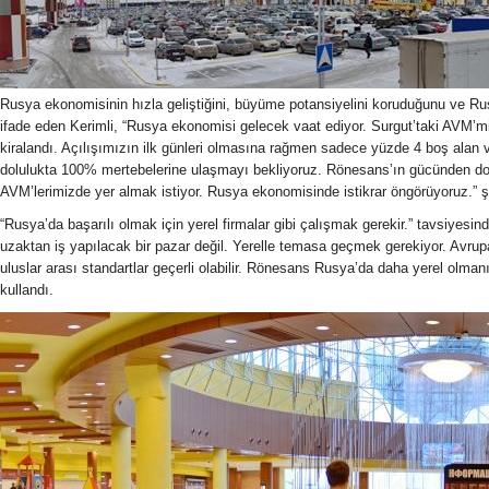
Rusya ekonomisinin hızla geliştiğini, büyüme potansiyelini koruduğunu ve Rus
ifade eden Kerimli, “Rusya ekonomisi gelecek vaat ediyor. Surgut’taki AVM’
kiralandı. Açılışımızın ilk günleri olmasına rağmen sadece yüzde 4 boş alan
dolulukta 100% mertebelerine ulaşmayı bekliyoruz. Rönesans’ın gücünden dol
AVM’lerimizde yer almak istiyor. Rusya ekonomisinde istikrar öngörüyoruz.” 
“Rusya’da başarılı olmak için yerel firmalar gibi çalışmak gerekir.” tavsiyesi
uzaktan iş yapılacak bir pazar değil. Yerelle temasa geçmek gerekiyor. Avrupa
uluslar arası standartlar geçerli olabilir. Rönesans Rusya’da daha yerel olmanın
kullandı.