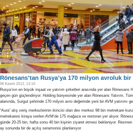
Rönesans’tan Rusya’ya 170 milyon avroluk bi
06 Kasım 2012, 13:10
Rusya’nın en büyük inşaat ve yatırım şirketleri arasında yer alan Rönesans H
geçen gün güçlendiriyor. Holding bünyesinde yer alan Rönesans Yatırım, Tü
alanında, Surgut şehrinde 170 milyon avro değerinde yeni bir AVM yatırımı ger
“Aura” alış veriş merkezlerinin ikincisi olan dev merkez 98 bin metrekare kuru
metrekaresi kiraya verilen AVM’de 175 mağaza ve restoran yer alıyor. Rönesans
günde 20-25 bin, hafta sonu 40 bin kişinin ziyaret etmesi bekleniyor. Resme
ay sonunda bir de açılış seramonisi planlanıyor.