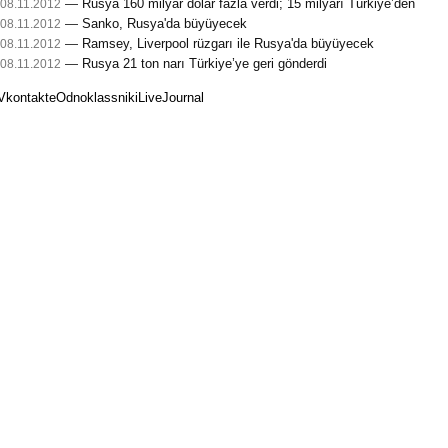
—
Rusya 160 milyar dolar fazla verdi; 15 milyarı Türkiye’den
08.11.2012
—
Sanko, Rusya'da büyüyecek
08.11.2012
—
Ramsey, Liverpool rüzgarı ile Rusya'da büyüyecek
08.11.2012
—
Rusya 21 ton narı Türkiye’ye geri gönderdi
08.11.2012
Vkontakte
Odnoklassniki
LiveJournal