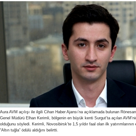
Aura AVM açılışı ile ilgili Cihan Haber Ajansı’na açıklamada bulunan Rönes
Genel Müdürü Elhan Kerimli, bölgenin en büyük kenti Surgut’ta açılan AVM’nin
olduğunu söyledi. Kerimli, Novosibirsk’te 1,5 yıldır faal olan ilk yatırımlarını
“Altın tuğla” ödülü aldığını belirtti.