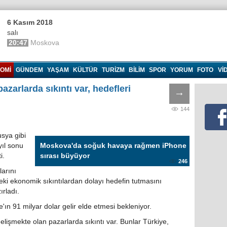
6 Kasım 2018
salı
20:47
Moskova
OMI
GÜNDEM
YAŞAM
KÜLTÜR
TURIZM
BILIM
SPOR
YORUM
FOTO
VI
azarlarda sıkıntı var, hedefleri
→
144
sya gibi
yıl sonu
Moskova'da soğuk havaya rağmen iPhone
i.
sırası büyüyor
246
larını
ki ekonomik sıkıntılardan dolayı hedefin tutmasını
ırladı.
e'ın 91 milyar dolar gelir elde etmesi bekleniyor.
elişmekte olan pazarlarda sıkıntı var. Bunlar Türkiye,