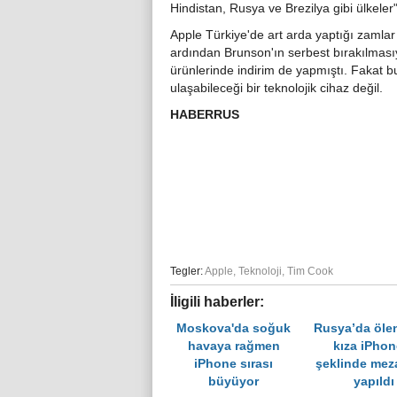
Hindistan, Rusya ve Brezilya gibi ülkeler" 
Apple Türkiye'de art arda yaptığı zamla
ardından Brunson'ın serbest bırakılmasıy
ürünlerinde indirim de yapmıştı. Fakat b
ulaşabileceği bir teknolojik cihaz değil.
HABERRUS
Tegler:
Apple
,
Teknoloji
,
Tim Cook
İligili haberler:
Moskova'da soğuk
Rusya’da öle
havaya rağmen
kıza iPhon
iPhone sırası
şeklinde meza
büyüyor
yapıldı