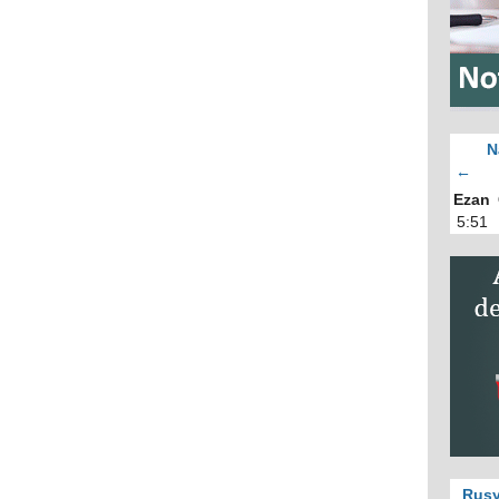
N
←
Ezan
5:51
Rusy