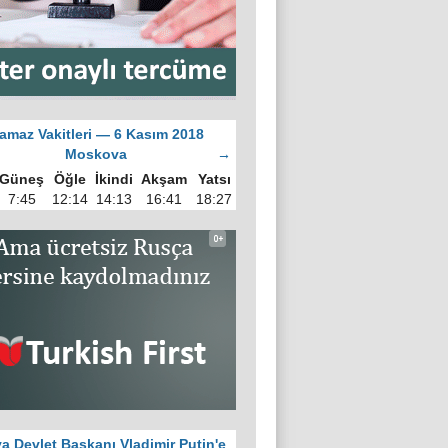
amaz Vakitleri — 6 Kasım 2018
Moskova
→
Güneş
Öğle
İkindi
Akşam
Yatsı
7:45
12:14
14:13
16:41
18:27
a Devlet Başkanı Vladimir Putin'e