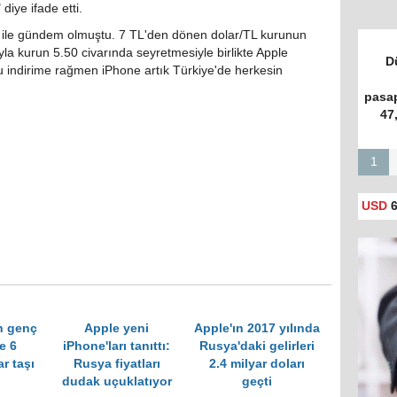
diye ifade etti.
r ile gündem olmuştu. 7 TL'den dönen dolar/TL kurunun
la kurun 5.50 civarında seyretmesiyle birlikte Apple
D
u indirime rağmen iPhone artık Türkiye'de herkesin
pasap
47
1
USD
6
n genç
Apple yeni
Apple'ın 2017 yılında
e 6
iPhone'ları tanıttı:
Rusya'daki gelirleri
r taşı
Rusya fiyatları
2.4 milyar doları
dudak uçuklatıyor
geçti