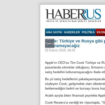
Haberrus.com
ANA SAYFA
HABERLER
POLITIKA
EKON
Apple: Türkiye ve Rusya gibi p
←
tutturamayacağız
02 Kasım 2018, 09:34
Apple'ın CEO'su Tim Cook Türkiye ve Ru
pazarlarda sıkıntılar olduğunu, firmanın 
satış hedefini tutturamayacağını ifade ett
Bu yıl satış hedeflerini yakalayamayacak
söyleyen Cook, gelişmekte olan ülkelerde
beklemediğini belirti ve borsayı buna haz
Aralık ayıyla biten finansal çeyrekte Appl
Cook Reuters'a verdiği bir röportajda, "G