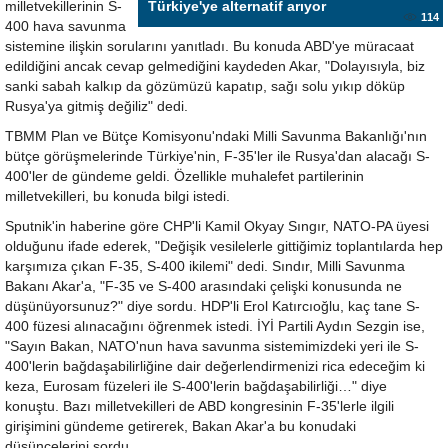
milletvekillerinin S-
Türkiye'ye alternatif arıyor
114
400 hava savunma
sistemine ilişkin sorularını yanıtladı. Bu konuda ABD'ye müracaat
edildiğini ancak cevap gelmediğini kaydeden Akar, "Dolayısıyla, biz
sanki sabah kalkıp da gözümüzü kapatıp, sağı solu yıkıp döküp
Rusya'ya gitmiş değiliz" dedi.
TBMM Plan ve Bütçe Komisyonu'ndaki Milli Savunma Bakanlığı'nın
bütçe görüşmelerinde Türkiye'nin, F-35'ler ile Rusya'dan alacağı S-
400'ler de gündeme geldi. Özellikle muhalefet partilerinin
milletvekilleri, bu konuda bilgi istedi.
Sputnik'in haberine göre CHP'li Kamil Okyay Sıngır, NATO-PA üyesi
olduğunu ifade ederek, "Değişik vesilelerle gittiğimiz toplantılarda hep
karşımıza çıkan F-35, S-400 ikilemi" dedi. Sındır, Milli Savunma
Bakanı Akar'a, "F-35 ve S-400 arasındaki çelişki konusunda ne
düşünüyorsunuz?" diye sordu. HDP'li Erol Katırcıoğlu, kaç tane S-
400 füzesi alınacağını öğrenmek istedi. İYİ Partili Aydın Sezgin ise,
"Sayın Bakan, NATO'nun hava savunma sistemimizdeki yeri ile S-
400'lerin bağdaşabilirliğine dair değerlendirmenizi rica edeceğim ki
keza, Eurosam füzeleri ile S-400'lerin bağdaşabilirliği…" diye
konuştu. Bazı milletvekilleri de ABD kongresinin F-35'lerle ilgili
girişimini gündeme getirerek, Bakan Akar'a bu konudaki
düşüncelerini sordu.