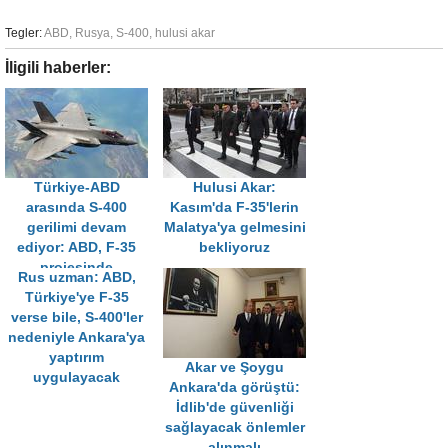
Tegler:
ABD
,
Rusya
,
S-400
,
hulusi akar
İligili haberler:
Türkiye-ABD
Hulusi Akar:
arasında S-400
Kasım'da F-35'lerin
gerilimi devam
Malatya'ya gelmesini
ediyor: ABD, F-35
bekliyoruz
projesinde
Rus uzman: ABD,
Türkiye'ye alternatif
Türkiye'ye F-35
arıyor
verse bile, S-400'ler
nedeniyle Ankara'ya
yaptırım
Akar ve Şoygu
uygulayacak
Ankara'da görüştü:
İdlib'de güvenliği
sağlayacak önlemler
alınmalı