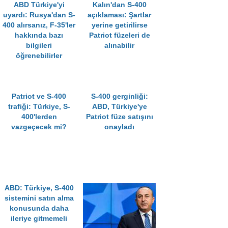
ABD Türkiye'yi
Kalın'dan S-400
uyardı: Rusya'dan S-
açıklaması: Şartlar
400 alırsanız, F-35'ler
yerine getirilirse
hakkında bazı
Patriot füzeleri de
bilgileri
alınabilir
öğrenebilirler
Patriot ve S-400
S-400 gerginliği:
trafiği: Türkiye, S-
ABD, Türkiye'ye
400'lerden
Patriot füze satışını
vazgeçecek mi?
onayladı
ABD: Türkiye, S-400
sistemini satın alma
konusunda daha
ileriye gitmemeli