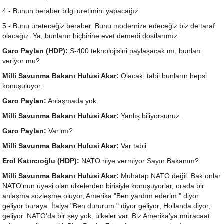
4 - Bunun beraber bilgi üretimini yapacağız.
5 - Bunu üreteceğiz beraber. Bunu modernize edeceğiz biz de taraf
olacağız. Ya, bunların hiçbirine evet demedi dostlarımız.
Garo Paylan (HDP):
S-400 teknolojisini paylaşacak mı, bunları
veriyor mu?
Milli Savunma Bakanı Hulusi Akar:
Olacak, tabii bunların hepsi
konuşuluyor.
Garo Paylan:
Anlaşmada yok.
Milli Savunma Bakanı Hulusi Akar:
Yanlış biliyorsunuz.
Garo Paylan:
Var mı?
Milli Savunma Bakanı Hulusi Akar:
Var tabii.
Erol Katırcıoğlu (HDP):
NATO niye vermiyor Sayın Bakanım?
Milli Savunma Bakanı Hulusi Akar:
Muhatap NATO değil. Bak onlar
NATO'nun üyesi olan ülkelerden birisiyle konuşuyorlar, orada bir
anlaşma sözleşme oluyor, Amerika "Ben yardım ederim." diyor
geliyor buraya. İtalya "Ben dururum." diyor geliyor; Hollanda diyor,
geliyor. NATO'da bir şey yok, ülkeler var. Biz Amerika'ya müracaat