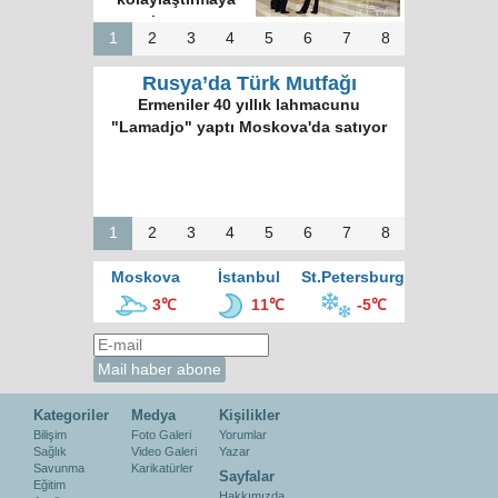
hazırız
1
2
3
4
5
6
7
8
Rusya’da Türk Mutfağı
Ermeniler 40 yıllık lahmacunu
"Lamadjo" yaptı Moskova'da satıyor
1
2
3
4
5
6
7
8
Moskova
İstanbul
St.Petersburg
3℃
11℃
-5℃
Kategoriler
Medya
Kişilikler
Bilişim
Foto Galeri
Yorumlar
Sağlık
Video Galeri
Yazar
Savunma
Karikatürler
Sayfalar
Eğitim
Hakkımızda