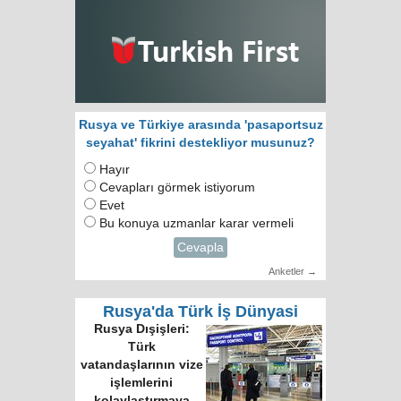
Rusya ve Türkiye arasında 'pasaportsuz
seyahat' fikrini destekliyor musunuz?
Hayır
Cevapları görmek istiyorum
Evet
Bu konuya uzmanlar karar vermeli
Cevapla
Anketler →
Rusya'da Türk İş Dünyasi
Rusya Dışişleri:
Türk
vatandaşlarının vize
işlemlerini
kolaylaştırmaya