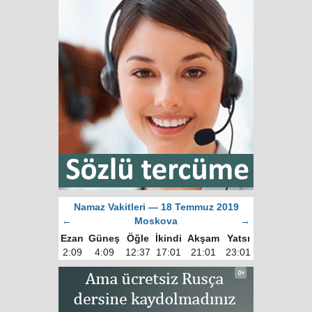
Namaz Vakitleri — 18 Temmuz 2019
←
Moskova
→
Ezan
Güneş
Öğle
İkindi
Akşam
Yatsı
2:09
4:09
12:37
17:01
21:01
23:01