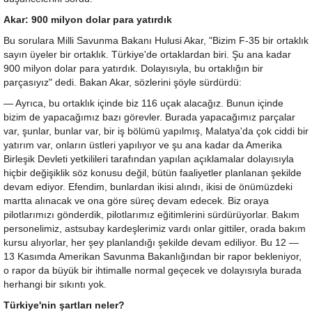
Akar: 900 milyon dolar para yatırdık
Bu sorulara Milli Savunma Bakanı Hulusi Akar, "Bizim F-35 bir ortaklık
sayın üyeler bir ortaklık. Türkiye'de ortaklardan biri. Şu ana kadar
900 milyon dolar para yatırdık. Dolayısıyla, bu ortaklığın bir
parçasıyız" dedi. Bakan Akar, sözlerini şöyle sürdürdü:
— Ayrıca, bu ortaklık içinde biz 116 uçak alacağız. Bunun içinde
bizim de yapacağımız bazı görevler. Burada yapacağımız parçalar
var, şunlar, bunlar var, bir iş bölümü yapılmış, Malatya'da çok ciddi bir
yatırım var, onların üstleri yapılıyor ve şu ana kadar da Amerika
Birleşik Devleti yetkilileri tarafından yapılan açıklamalar dolayısıyla
hiçbir değişiklik söz konusu değil, bütün faaliyetler planlanan şekilde
devam ediyor. Efendim, bunlardan ikisi alındı, ikisi de önümüzdeki
martta alınacak ve ona göre süreç devam edecek. Biz oraya
pilotlarımızı gönderdik, pilotlarımız eğitimlerini sürdürüyorlar. Bakım
personelimiz, astsubay kardeşlerimiz vardı onlar gittiler, orada bakım
kursu alıyorlar, her şey planlandığı şekilde devam ediliyor. Bu 12 —
13 Kasımda Amerikan Savunma Bakanlığından bir rapor bekleniyor,
o rapor da büyük bir ihtimalle normal geçecek ve dolayısıyla burada
herhangi bir sıkıntı yok.
Türkiye'nin şartları neler?