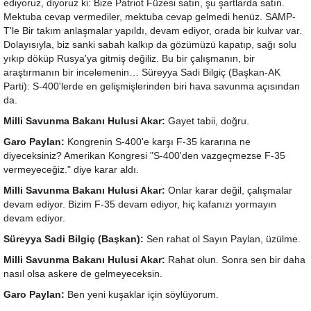
ediyoruz, diyoruz ki: Bize Patriot Füzesi satın, şu şartlarda satın.
Mektuba cevap vermediler, mektuba cevap gelmedi henüz. SAMP-
T'le Bir takım anlaşmalar yapıldı, devam ediyor, orada bir kulvar var.
Dolayısıyla, biz sanki sabah kalkıp da gözümüzü kapatıp, sağı solu
yıkıp döküp Rusya'ya gitmiş değiliz. Bu bir çalışmanın, bir
araştırmanın bir incelemenin… Süreyya Sadi Bilgiç (Başkan-AK
Parti): S-400'lerde en gelişmişlerinden biri hava savunma açısından
da.
Milli Savunma Bakanı Hulusi Akar:
Gayet tabii, doğru.
Garo Paylan:
Kongrenin S-400'e karşı F-35 kararına ne
diyeceksiniz? Amerikan Kongresi "S-400'den vazgeçmezse F-35
vermeyeceğiz." diye karar aldı.
Milli Savunma Bakanı Hulusi Akar:
Onlar karar değil, çalışmalar
devam ediyor. Bizim F-35 devam ediyor, hiç kafanızı yormayın
devam ediyor.
Süreyya Sadi Bilgiç (Başkan):
Sen rahat ol Sayın Paylan, üzülme.
Milli Savunma Bakanı Hulusi Akar:
Rahat olun. Sonra sen bir daha
nasıl olsa askere de gelmeyeceksin.
Garo Paylan:
Ben yeni kuşaklar için söylüyorum.