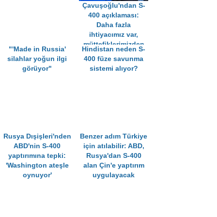
Çavuşoğlu'ndan S-
400 açıklaması:
Daha fazla
ihtiyacımız var,
müttefiklerimizden
"'Made in Russia'
Hindistan neden S-
almak isteriz
silahlar yoğun ilgi
400 füze savunma
görüyor"
sistemi alıyor?
Rusya Dışişleri'nden
Benzer adım Türkiye
ABD'nin S-400
için atılabilir: ABD,
yaptırımına tepki:
Rusya'dan S-400
'Washington ateşle
alan Çin'e yaptırım
oynuyor'
uygulayacak