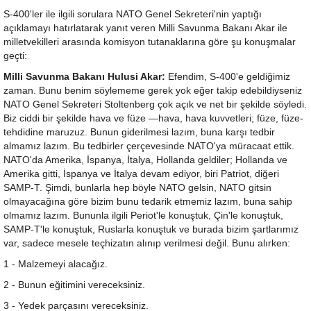
S-400'ler ile ilgili sorulara NATO Genel Sekreteri'nin yaptığı
açıklamayı hatırlatarak yanıt veren Milli Savunma Bakanı Akar ile
milletvekilleri arasında komisyon tutanaklarına göre şu konuşmalar
geçti:
Milli Savunma Bakanı Hulusi Akar:
Efendim, S-400'e geldiğimiz
zaman. Bunu benim söylememe gerek yok eğer takip edebildiyseniz
NATO Genel Sekreteri Stoltenberg çok açık ve net bir şekilde söyledi.
Biz ciddi bir şekilde hava ve füze —hava, hava kuvvetleri; füze, füze-
tehdidine maruzuz. Bunun giderilmesi lazım, buna karşı tedbir
almamız lazım. Bu tedbirler çerçevesinde NATO'ya müracaat ettik.
NATO'da Amerika, İspanya, İtalya, Hollanda geldiler; Hollanda ve
Amerika gitti, İspanya ve İtalya devam ediyor, biri Patriot, diğeri
SAMP-T. Şimdi, bunlarla hep böyle NATO gelsin, NATO gitsin
olmayacağına göre bizim bunu tedarik etmemiz lazım, buna sahip
olmamız lazım. Bununla ilgili Periot'le konuştuk, Çin'le konuştuk,
SAMP-T'le konuştuk, Ruslarla konuştuk ve burada bizim şartlarımız
var, sadece mesele teçhizatın alınıp verilmesi değil. Bunu alırken:
1 - Malzemeyi alacağız.
2 - Bunun eğitimini vereceksiniz.
3 - Yedek parçasını vereceksiniz.