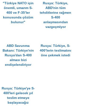
"Türkiye NATO için
Rusya: Türkiye,
önemli, umarım S-
ABD'nin tüm
400 ve F-35’ler
tehditlerine rağmen
konusunda çözüm
S-400
bulunur"
anlaşmasından
vazgeçmiyor
ABD Savunma
Rusya: Türkiye, S-
Bakanı: Türkiye'nin
400’lerin teslimatını
Rusya'dan S-400
öne çekmek istedi
alması bizi
endişelendiriyor
Rusya: Türkiye'ye S-
400'leri gelecek yıl
teslim etmeye
başlayacağız