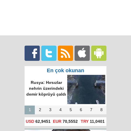
En çok okunan
Rusya: Hırsızlar
nehrin üzerindeki
demir köprüyü çaldı
1
2
3
4
5
6
7
8
USD
62,9451
EUR
70,5552
TRY
11,0401