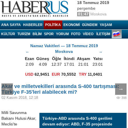
18 Temmuz 2019
perşembe
01:47
Moskova
Haberrus.com
ANA SAYFA
HABERLER
POLITIKA
EKONOMI
GÜNDEM
YAŞAM
KÜLTÜR
TURIZM
BILIM
SPOR
YORUM
FOTO
VIDEO
İLETİŞİM
Namaz Vakitleri — 18 Temmuz 2019
←
Moskova
→
Ezan
Güneş
Öğle
İkindi
Akşam
Yatsı
2:09
4:09
12:37
17:01
21:01
23:01
USD
62,9451
EUR
70,5552
TRY
11,0401
Akar ve milletvekilleri arasında S-400 tartışması:
←
→
Türkiye F-35'leri alabilecek mi?
02 Kasım 2018, 12:18
398
Milli Savunma
Bakanı Hulusi Akar,
Türkiye-ABD arasında S-400 gerilimi
Meclis'te
devam ediyor: ABD, F-35 projesinde