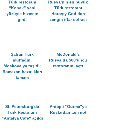
Türk restoranı
Rusya’nın en büyük
“Konak” yeni
Türk restoranı
yüzüyle hizmete
Horoşıy God’dan
girdi
zengin iftar sofrası
Şafran Türk
McDonald’s
mutfağını
Rusya’da 500’üncü
Moskova’ya taşıdı;
restoranını açtı
Ramazan hazırlıkları
tamam
St. Petersburg'da
Antepli “Gurme”ye
Türk Restoranı
Ruslardan tam not
"Antalya Cafe" açıldı