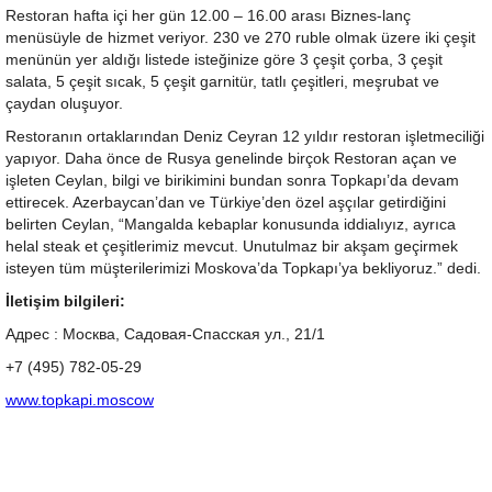
Restoran hafta içi her gün 12.00 – 16.00 arası Biznes-lanç
menüsüyle de hizmet veriyor. 230 ve 270 ruble olmak üzere iki çeşit
menünün yer aldığı listede isteğinize göre 3 çeşit çorba, 3 çeşit
salata, 5 çeşit sıcak, 5 çeşit garnitür, tatlı çeşitleri, meşrubat ve
çaydan oluşuyor.
Restoranın ortaklarından Deniz Ceyran 12 yıldır restoran işletmeciliği
yapıyor. Daha önce de Rusya genelinde birçok Restoran açan ve
işleten Ceylan, bilgi ve birikimini bundan sonra Topkapı’da devam
ettirecek. Azerbaycan’dan ve Türkiye’den özel aşçılar getirdiğini
belirten Ceylan, “Mangalda kebaplar konusunda iddialıyız, ayrıca
helal steak et çeşitlerimiz mevcut. Unutulmaz bir akşam geçirmek
isteyen tüm müşterilerimizi Moskova’da Topkapı’ya bekliyoruz.” dedi.
İletişim bilgileri:
Адрес : Москва, Садовая-Спасская ул., 21/1
+7 (495) 782-05-29
www.topkapi.moscow