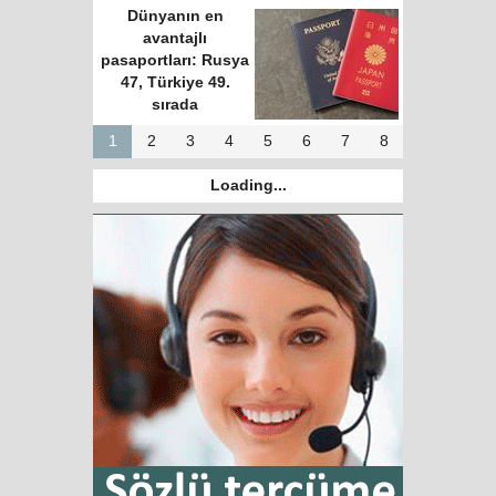
Dünyanın en
avantajlı
pasaportları: Rusya
47, Türkiye 49.
sırada
1
2
3
4
5
6
7
8
Loading...