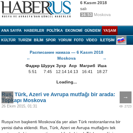
6 Kasım 2018
salı
16:53
Moskova
Haberrus.com
ANA SAYFA
HABERLER
POLITIKA
EKONOMI
GÜNDEM
YAŞAM
KÜLTÜR
TURIZM
BILIM
SPOR
YORUM
FOTO
VIDEO
İLETİŞİM
Расписание намаза — 6 Kasım 2018
←
Moskova
→
Фаджр
Шурук
Зухр
Аср
Магриб
Иша
5:51
7:45
12:14
14:13
16:41
18:27
Loading...
Rus, Türk, Azeri ve Avrupa mutfağı bir arada:
←
→
Topkapı Moskova
26 Ekim 2015, 01:31
2723
Rusya’nın başkenti Moskova’da yer alan Türk restoranlarına bir
yenisi daha eklendi. Rus, Türk, Azeri ve Avrupa mutfağını tek