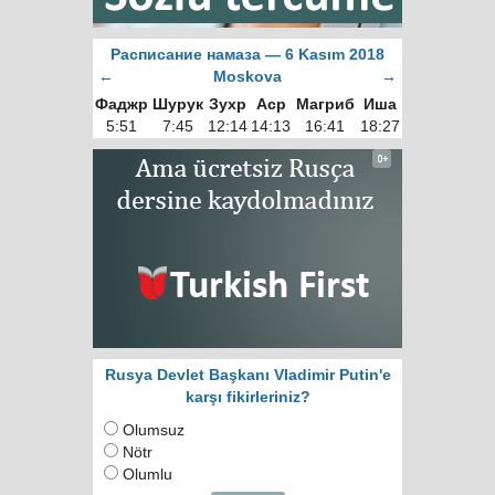
Расписание намаза — 6 Kasım 2018
←
Moskova
→
Фаджр
Шурук
Зухр
Аср
Магриб
Иша
5:51
7:45
12:14
14:13
16:41
18:27
Rusya Devlet Başkanı Vladimir Putin'e
karşı fikirleriniz?
Olumsuz
Nötr
Olumlu