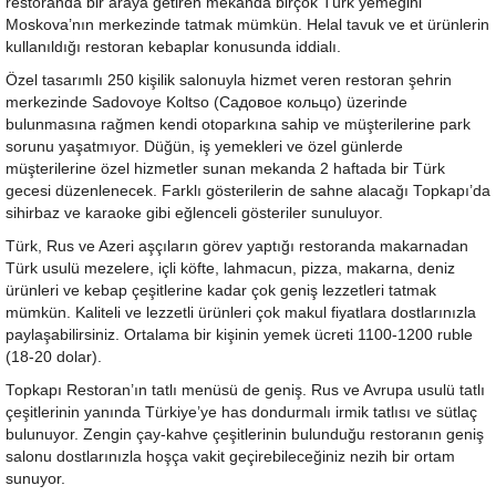
restoranda bir araya getiren mekânda birçok Türk yemeğini
Moskova’nın merkezinde tatmak mümkün. Helal tavuk ve et ürünlerin
kullanıldığı restoran kebaplar konusunda iddialı.
Özel tasarımlı 250 kişilik salonuyla hizmet veren restoran şehrin
merkezinde Sadovoye Koltso (Садовое кольцо) üzerinde
bulunmasına rağmen kendi otoparkına sahip ve müşterilerine park
sorunu yaşatmıyor. Düğün, iş yemekleri ve özel günlerde
müşterilerine özel hizmetler sunan mekanda 2 haftada bir Türk
gecesi düzenlenecek. Farklı gösterilerin de sahne alacağı Topkapı’da
sihirbaz ve karaoke gibi eğlenceli gösteriler sunuluyor.
Türk, Rus ve Azeri aşçıların görev yaptığı restoranda makarnadan
Türk usulü mezelere, içli köfte, lahmacun, pizza, makarna, deniz
ürünleri ve kebap çeşitlerine kadar çok geniş lezzetleri tatmak
mümkün. Kaliteli ve lezzetli ürünleri çok makul fiyatlara dostlarınızla
paylaşabilirsiniz. Ortalama bir kişinin yemek ücreti 1100-1200 ruble
(18-20 dolar).
Topkapı Restoran’ın tatlı menüsü de geniş. Rus ve Avrupa usulü tatlı
çeşitlerinin yanında Türkiye’ye has dondurmalı irmik tatlısı ve sütlaç
bulunuyor. Zengin çay-kahve çeşitlerinin bulunduğu restoranın geniş
salonu dostlarınızla hoşça vakit geçirebileceğiniz nezih bir ortam
sunuyor.