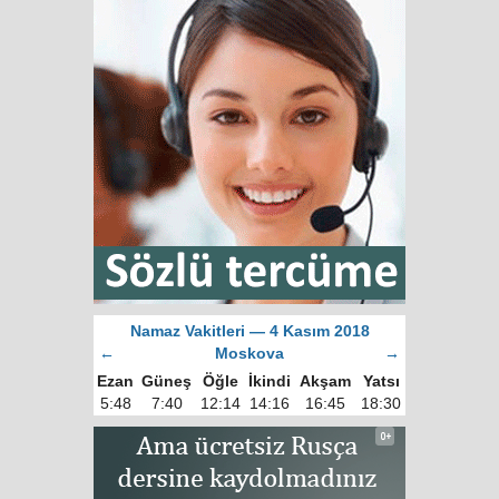
Namaz Vakitleri — 4 Kasım 2018
←
Moskova
→
Ezan
Güneş
Öğle
İkindi
Akşam
Yatsı
5:48
7:40
12:14
14:16
16:45
18:30