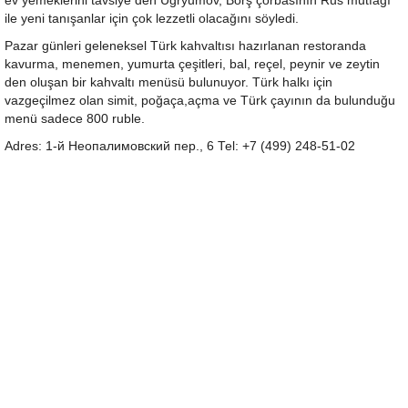
ev yemeklerini tavsiye den Ugryumov, Borş çorbasının Rus mutfağı
ile yeni tanışanlar için çok lezzetli olacağını söyledi.
Pazar günleri geleneksel Türk kahvaltısı hazırlanan restoranda
kavurma, menemen, yumurta çeşitleri, bal, reçel, peynir ve zeytin
den oluşan bir kahvaltı menüsü bulunuyor. Türk halkı için
vazgeçilmez olan simit, poğaça,açma ve Türk çayının da bulunduğu
menü sadece 800 ruble.
Adres: 1-й Неопалимовский пер., 6 Tel: +7 (499) 248-51-02