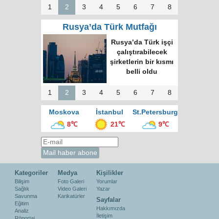
1
2
3
4
5
6
7
8
Rusya’da Türk Mutfağı
Rusya’da Türk işçi
çalıştırabilecek
şirketlerin bir kısmı
belli oldu
1
2
3
4
5
6
7
8
Moskova
İstanbul
St.Petersburg
8℃
21℃
9℃
Kategoriler
Medya
Kişilikler
Bilişim
Foto Galeri
Yorumlar
Sağlık
Video Galeri
Yazar
Savunma
Karikatürler
Sayfalar
Eğitim
Hakkımızda
Analiz
İletişim
Röportaj