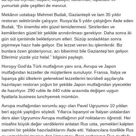
yumurtalı pide çeşitleri de mevcut.
Mekânın ustabaşı Mehmet Budak, Gaziantepli ve tam 35 yıldır
restoran sektöründe çalışıyor. Rusya’da 5 yıldır çalıştığını ifade eden
Budak, “En önemlisi etin güzel temizlenmesi. Sinirlerden ve
kemiklerden güzel bir şekilde arındırılması gerekiyor. Daha sonra iki
gün süt içerisinde bekletiyorum etleri. Süzüp sosladıktan sonra
pişirmeye hazır hale geliyor. Ete lezzet veren bu işlemlerdir. Biz
bunlara özen gösteriyoruz, acı biberimiz bile Gaziantep’ten geliyor.
Etlerimiz yüzde yüz helal.” bilgisini paylaştı.
Horoşıy God’da Türk mutfağının yanı sıra, Avrupa ve Japon
mutfağından lezzetler de müşterilere sunuluyor. Fransa, İtalya ve
İspanya gibi ülkelerin geleneksel lezzetlerini tecrübeli aşçılarıyla
hazırlayan restoran yoğun bir şekilde Japon mutfağından yiyecekler
de hazırlıyor. 290 ruble ile 440 ruble arasında değişen uygun
fiyatlarla business lunchyemek mümkün.
Avrupa mutfağından sorumlu aşçı olan Pavel Ugryumov 10 yıldan
beri aşçılık yaptığını söyledi. Yıllarca İspanyol ve İtalyan ustalardan
ders alan Ugryumov Avrupa mutfağının püf noktalarını öğrendi. Her
misafire büyük değer verdiklerini anlatan Rus usta, yemekleri kalpten
samimi bir şekilde hazırladıklarını ifade etti. Yabancılara özellikle Rus