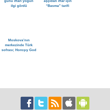
günü iftarı yoğun
aşçıdan iftar için
ilgi gördü
“Basma” tarifi
Moskova’nın
merkezinde Türk
sofrası; Horoşıy God