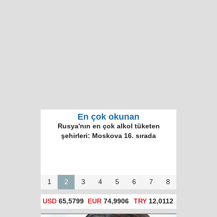
En çok okunan
Rusya'nın en çok alkol tüketen
şehirleri: Moskova 16. sırada
1
2
3
4
5
6
7
8
USD
65,5799
EUR
74,9906
TRY
12,0112