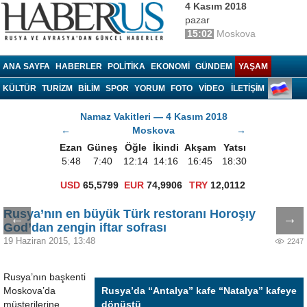
4 Kasım 2018
pazar
15:02
Moskova
Haberrus.com
ANA SAYFA
HABERLER
POLITIKA
EKONOMI
GÜNDEM
YAŞAM
KÜLTÜR
TURIZM
BILIM
SPOR
YORUM
FOTO
VIDEO
İLETİŞİM
Namaz Vakitleri — 4 Kasım 2018
←
Moskova
→
Ezan
Güneş
Öğle
İkindi
Akşam
Yatsı
5:48
7:40
12:14
14:16
16:45
18:30
USD
65,5799
EUR
74,9906
TRY
12,0112
Rusya’nın en büyük Türk restoranı Horoşıy
←
→
God’dan zengin iftar sofrası
19 Haziran 2015, 13:48
2247
Rusya’nın başkenti
Moskova’da
Rusya’da “Antalya” kafe “Natalya” kafeye
müşterilerine
dönüştü