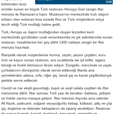
1140
birbirinden leziz
ürünler sunan en büyük Türk restoranı Horoşıy God zengin iftar
menüsü ile Ramazan’a hazır. Moskova’nın merkezinde hızlı ulaşım
imkanı olan restoran kısa sürede Rus ve Türk müşterilerin sıkça
tercih ettiği Türk mutfağı haline geldi.
Türk, Avrupa ve Japon mutfağından oluşan lezzetleri kent
merkezinde gürültüden uzak verandasında ve şık salonlarında sunan
restoran, misafirlerine her şey dâhil 1300 rubleye zengin bir iftar
menüsü hazırladı.
İftariyelik olarak müşterilerine hurma, zeytin, peynir çeşitleri, kuru
incir ve kayısı sunan restoran, ara sıcaklarda ise içli köfte, sigara
böreği ve fındık lahmacun ikram ediyor. Ezogelin, mercimek ve yayla
çorbalarının dönüşümlü olarak servis edileceği iftarda ana
yemeklerden adana, urfa, ciğer şiş, tavuk şiş ve kanat çeşitlerikarışık
şekilde servis edilecek.
Cevizli ve nar ekşili gavurdağı, kaşık ve yeşil salata çeşitleri de iftar
menüsüne dâhil. İftar sonrası Türk çayı ile beraber, baklava, şöbiyet
ve fıstıklı sarma masaya geliyor. İftar menüsü dışında arzu edenler
Ali Nazik, patlıcanlı, soğanlı veyayoğurtlu kebap, külbastı, piliç ve çöp
şiş, küşleme ve iskender kebaplarını da sipariş verebiliyor. Restoran
da ayrıca kıymalı, kaşarlı, kuşbaşılı, kavurmalı, ıspanaklı ve