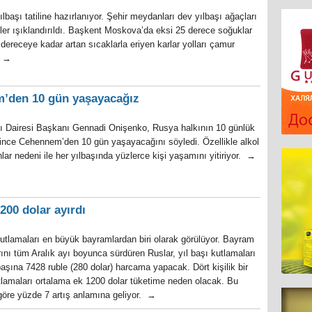
başı tatiline hazırlanıyor. Şehir meydanları dev yılbaşı ağaçları
eler ışıklandırıldı. Başkent Moskova’da eksi 25 derece soğuklar
1 dereceye kadar artan sıcaklarla eriyen karlar yolları çamur
. →
em’den 10 gün yaşayacağız
ı Dairesi Başkanı Gennadi Onişenko, Rusya halkının 10 günlük
resince Cehennem’den 10 gün yaşayacağını söyledi. Özellikle alkol
lar nedeni ile her yılbaşında yüzlerce kişi yaşamını yitiriyor. →
200 dolar ayırdı
utlamaları en büyük bayramlardan biri olarak görülüyor. Bayram
klarını tüm Aralık ayı boyunca sürdüren Ruslar, yıl başı kutlamaları
başına 7428 ruble (280 dolar) harcama yapacak. Dört kişilik bir
kutlamaları ortalama ek 1200 dolar tüketime neden olacak. Bu
göre yüzde 7 artış anlamına geliyor. →