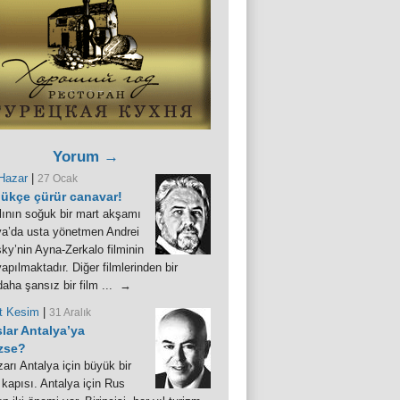
Yorum →
Hazar
|
27 Ocak
ükçe çürür canavar!
lının soğuk bir mart akşamı
a’da usta yönetmen Andrei
ky’nin Ayna-Zerkalo filminin
yapılmaktadır. Diğer filmlerinden bir
daha şansız bir film ... →
 Kesim
|
31 Aralık
slar Antalya’ya
zse?
arı Antalya için büyük bir
kapısı. Antalya için Rus