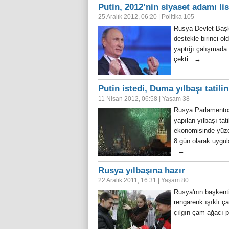
Putin, 2012’nin siyaset adamı lis
25 Aralık 2012, 06:20
|
Politika
105
Rusya Devlet Başk
destekle birinci o
yaptığı çalışmada 
çekti. →
Putin istedi, Duma yılbaşı tatilin
11 Nisan 2012, 06:58
|
Yaşam
38
Rusya Parlamentos
yapılan yılbaşı tat
ekonomisinde yüzde
8 gün olarak uygu
→
Rusya yılbaşına hazır
22 Aralık 2011, 16:31
|
Yaşam
80
Rusya'nın başkenti
rengarenk ışıklı ça
çılgın çam ağacı pr