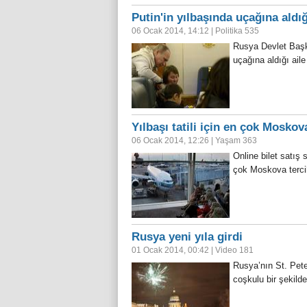
Putin'in yılbaşında uçağına aldığı
06 Ocak 2014, 14:12
|
Politika
535
Rusya Devlet Başka
uçağına aldığı aile 
Yılbaşı tatili için en çok Moskova
06 Ocak 2014, 12:26
|
Yaşam
363
Online bilet satış s
çok Moskova terci
Rusya yeni yıla girdi
01 Ocak 2014, 00:42
|
Video
181
Rusya’nın St. Pete
coşkulu bir şekil