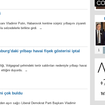
i
nı Vladimir Putin, Habarovsk kentine sürpriz yılbaşını ziyareti
ıla selzedelerle birlikte girdi. →
1
sburg’daki yılbaşı havai fişek gösterisi iptal
liği, Volgagrad şehrindeki terör saldırıları nedeniyle yılbaşı havai
al ettiğini duyurdu. →
ini çok buldu
en aşırı sağcı Liberal Demokrat Parti Başkanı Vladimir