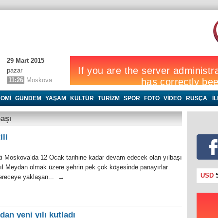
29 Mart 2015
pazar
11:26
Moskova
OMI
GÜNDEM
YAŞAM
KÜLTÜR
TURIZM
SPOR
FOTO
VIDEO
RUSÇA
İ
aşı
ili
i Moskova’da 12 Ocak tarihine kadar devam edecek olan yılbaşı
Kızıl Meydan olmak üzere şehrin pek çok köşesinde panayırlar
USD
5
dereceye yaklaşan... →
an yeni yılı kutladı