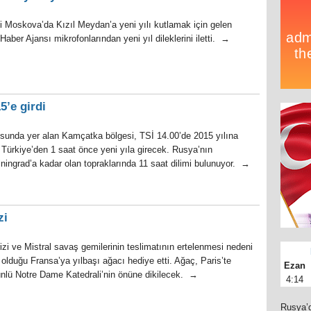
 Moskova’da Kızıl Meydan’a yeni yılı kutlamak için gelen
aber Ajansı mikrofonlarından yeni yıl dileklerini iletti. →
’e girdi
sunda yer alan Kamçatka bölgesi, TSİ 14.00’de 2015 yılına
 Türkiye’den 1 saat önce yeni yıla girecek. Rusya’nın
ingrad’a kadar olan topraklarında 11 saat dilimi bulunuyor. →
zi
zi ve Mistral savaş gemilerinin teslimatının ertelenmesi nedeni
gin olduğu Fransa’ya yılbaşı ağacı hediye etti. Ağaç, Paris’te
Ezan
nlü Notre Dame Katedrali’nin önüne dikilecek. →
4:14
Rusya’d