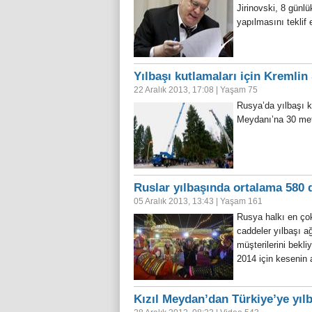
Jirinovski, 8 günlü
yapılmasını teklif 
Yılbaşı kutlamaları için Kremlin
22 Aralık 2013, 17:08
|
Yaşam
75
Rusya’da yılbaşı k
Meydanı’na 30 met
Ruslar yılbaşında ortalama 580 
05 Aralık 2013, 13:43
|
Yaşam
161
Rusya halkı en çok 
caddeler yılbaşı ağ
müşterilerini bekl
2014 için kesenin
Kızıl Meydan’dan Türkiye’ye yıl