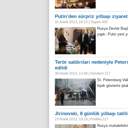
Putin’den sürpriz yılbaşı ziyaret
31 Aralık 2013, 19:15
|
Yaşam
406
Rusya Devlet Başka
yaptı. Putin yeni y
Terör saldırıları nedeniyle Peter
edildi
30 Aralık 2013, 13:48
|
Gündem
217
St. Petersburg Vali
fişek gösterini ipt
Jirinovski, 8 günlük yılbaşı tatil
23 Aralık 2013, 19:19
|
Politika
117
Rusya muhalefetind