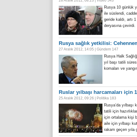
28 Aralık 2012, 08:23
|
Video
543
Rusya 10 günlük yıl
ile süslendi, cadd
geride kaldı, artı 
deryasına çevirdi
Rusya sağlık yetkilisi: Cehenn
27 Aralık 2012, 14:05
|
Gündem
147
Rusya Halk Sağlığ
yıl başı tatili sü
komaları ve yangın
Ruslar yılbaşı harcamaları için 1
25 Aralık 2012, 09:26
|
Politika
183
Rusya’da yılbaşı k
tatili için hazırlı
için ortalama kişi 
aile için yılbaşı 
rakam geçen yıla 