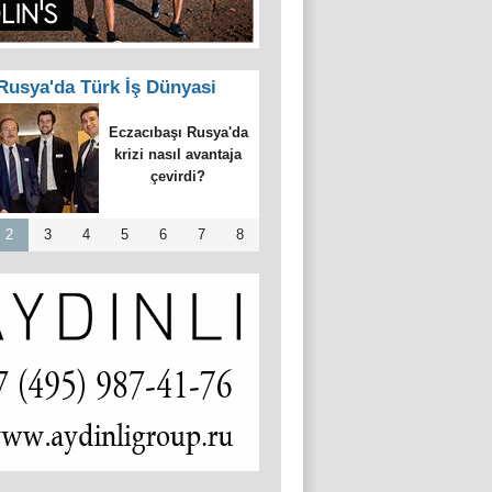
Rusya'da Türk İş Dünyasi
Eczacıbaşı Rusya'da
krizi nasıl avantaja
çevirdi?
2
3
4
5
6
7
8