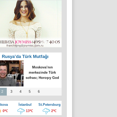
Rusya’da Türk Mutfağı
Moskova’nın
merkezinde Türk
sofrası; Horoşıy God
2
3
4
5
6
kova
İstanbul
St.Petersburg
0℃
13℃
2℃