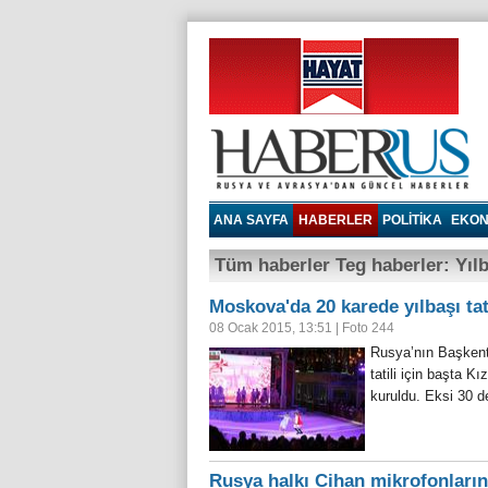
Haberrus.com
ANA SAYFA
HABERLER
POLITIKA
EKON
Tüm haberler Teg haberler: Yılb
Moskova'da 20 karede yılbaşı tat
08 Ocak 2015, 13:51
|
Foto
244
Rusya’nın Başkent
tatili için başta 
kuruldu. Eksi 30 
Rusya halkı Cihan mikrofonlarınd