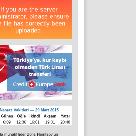
Namaz Vakitleri — 29 Mart 2015
Güneş
Öğle
İkindi
Akşam
Yatsı
6:09
12:36
16:01
19:01
20:48
a muhalif lider Boris Nemtsov’un