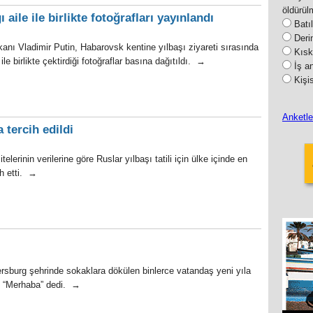
öldürül
 aile ile birlikte fotoğrafları yayınlandı
Batıl
Deri
nı Vladimir Putin, Habarovsk kentine yılbaşı ziyareti sırasında
Kısk
ile birlikte çektirdiği fotoğraflar basına dağıtıldı. →
İş a
Kişi
Anketl
 tercih edildi
itelerinin verilerine göre Ruslar yılbaşı tatili için ülke içinde en
h etti. →
rsburg şehrinde sokaklara dökülen binlerce vatandaş yeni yıla
de “Merhaba” dedi. →