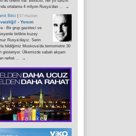
n iki önemi var. Birincisi, her yıl turizm
nda ortalama 4 milyon Rusya’dan ... →
mit Bilici
|
07 Haziran
 vaizliği! - Yorum
 - Bir grup gazeteci ve
syenle birlikte kuzey
uz Rusya’dayız. Serin
la bildiğimiz Moskova’da termometre 30
i gösteriyor. Ülkemizde sabah akşam
lan nefret ... →