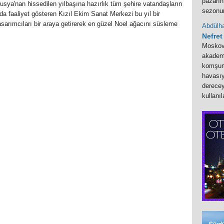
pazarını
Rusya'nan hissedilen yılbaşına hazırlık tüm şehire vatandaşların
sezonu
'da faaliyet gösteren Kızıl Ekim Sanat Merkezi bu yıl bir
tasarımcıları bir araya getirerek en güzel Noel ağacını süsleme
Abdülha
Nefret
Moskova
akademi
komşum
havasıy
derecey
kullanı