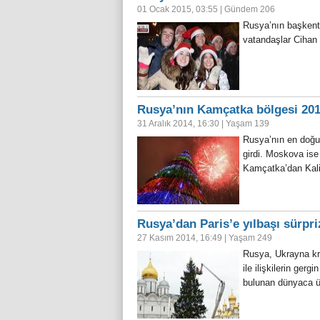
01 Ocak 2015, 03:55
|
Gündem
206
Rusya’nın başkenti
vatandaşlar Cihan H
Rusya’nın Kamçatka bölgesi 2015
31 Aralık 2014, 16:30
|
Yaşam
139
Rusya’nın en doğu
girdi. Moskova ise
Kamçatka’dan Kalin
Rusya’dan Paris’e yılbaşı sürpri
27 Kasım 2014, 16:49
|
Yaşam
249
Rusya, Ukrayna kri
ile ilişkilerin ger
bulunan dünyaca ü