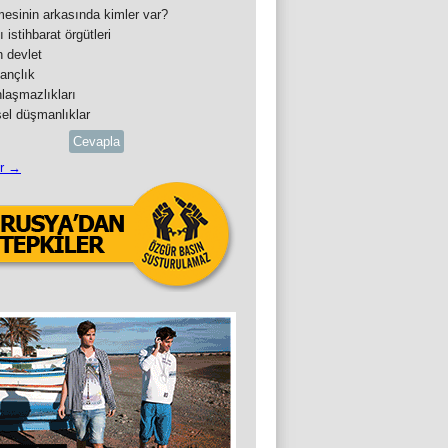
mesinin arkasında kimler var?
ı istihbarat örgütleri
n devlet
ançlık
nlaşmazlıkları
sel düşmanlıklar
Cevapla
er →