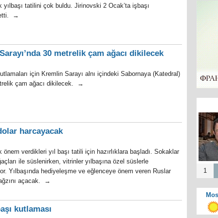
k yılbaşı tatilini çok buldu. Jirinovski 2 Ocak’ta işbaşı
etti. →
 Sarayı’nda 30 metrelik çam ağacı dikilecek
utlamaları için Kremlin Sarayı alnı içindeki Sabornaya (Katedral)
relik çam ağacı dikilecek. →
dolar harcayacak
önem verdikleri yıl başı tatili için hazırlıklara başladı. Sokaklar
açları ile süslenirken, vitrinler yılbaşına özel süslerle
1
iyor. Yılbaşında hediyeleşme ve eğlenceye önem veren Ruslar
 ağzını açacak. →
Mos
başı kutlaması