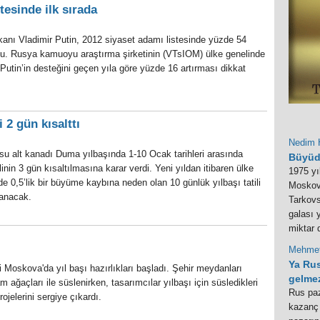
tesinde ilk sırada
anı Vladimir Putin, 2012 siyaset adamı listesinde yüzde 54
ldu. Rusya kamuoyu araştırma şirketinin (VTsIOM) ülke genelinde
Putin’in desteğini geçen yıla göre yüzde 16 artırması dikkat
i 2 gün kısalttı
Nedim 
u alt kanadı Duma yılbaşında 1-10 Ocak tarihleri arasında
Büyüd
ilinin 3 gün kısaltılmasına karar verdi. Yeni yıldan itibaren ülke
1975 yı
 0,5’lik bir büyüme kaybına neden olan 10 günlük yılbaşı tatili
Moskov
lanacak.
Tarkovs
galası 
miktar 
Mehmet
​Ya Ru
 Moskova'da yıl başı hazırlıkları başladı. Şehir meydanları
gelme
m ağaçları ile süslenirken, tasarımcılar yılbaşı için süsledikleri
Rus paz
ojelerini sergiye çıkardı.
kazanç 