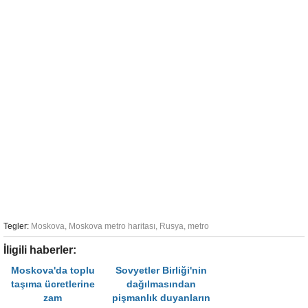
Tegler:
Moskova
,
Moskova metro haritası
,
Rusya
,
metro
İligili haberler:
Moskova'da toplu
Sovyetler Birliği'nin
taşıma ücretlerine
dağılmasından
zam
pişmanlık duyanların