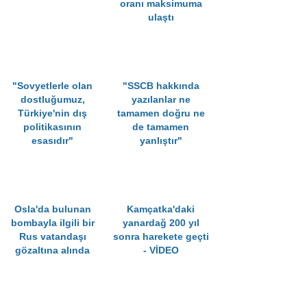
oranı maksimuma
ulaştı
"Sovyetlerle olan
"SSCB hakkında
dostluğumuz,
yazılanlar ne
Türkiye'nin dış
tamamen doğru ne
politikasının
de tamamen
esasıdır"
yanlıştır"
Osla'da bulunan
Kamçatka'daki
bombayla ilgili bir
yanardağ 200 yıl
Rus vatandaşı
sonra harekete geçti
gözaltına alında
- VİDEO