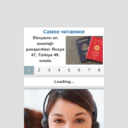
Самое читаемое
Dünyanın en
avantajlı
pasaportları: Rusya
47, Türkiye 49.
sırada
1
2
3
4
5
6
7
8
Loading...