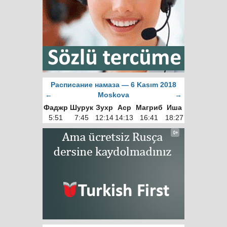
Расписание намаза — 6 Kasım 2018
←
Moskova
→
Фаджр
Шурук
Зухр
Аср
Магриб
Иша
5:51
7:45
12:14
14:13
16:41
18:27