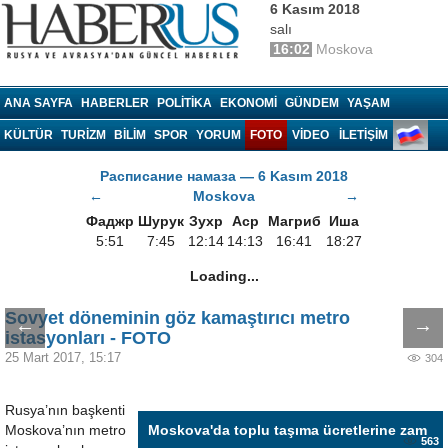
6 Kasım 2018
salı
16:02
Moskova
Haberrus.com
ANA SAYFA
HABERLER
POLITIKA
EKONOMI
GÜNDEM
YAŞAM
KÜLTÜR
TURIZM
BILIM
SPOR
YORUM
FOTO
VIDEO
İLETİŞİM
Расписание намаза — 6 Kasım 2018
←
Moskova
→
Фаджр
Шурук
Зухр
Аср
Магриб
Иша
5:51
7:45
12:14
14:13
16:41
18:27
Loading...
Sovyet döneminin göz kamaştırıcı metro
←
→
istasyonları - FOTO
25 Mart 2017, 15:17
304
Rusya’nın başkenti
Moskova’nın metro
Moskova'da toplu taşıma ücretlerine zam
563