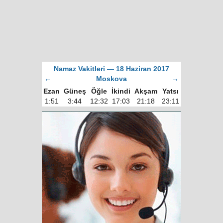
Namaz Vakitleri — 18 Haziran 2017
←
Moskova
→
Ezan
Güneş
Öğle
İkindi
Akşam
Yatsı
1:51
3:44
12:32
17:03
21:18
23:11