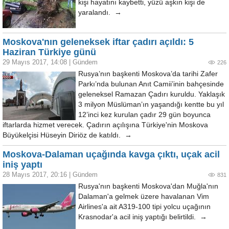
kişi hayatını kaybetti, yüzü aşkın kişi de
yaralandı. →
Moskova'nın geleneksek iftar çadırı açıldı: 5
Haziran Türkiye günü
29 Mayıs 2017, 14:08
|
Gündem
226
Rusya’nın başkenti Moskova’da tarihi Zafer
Parkı’nda bulunan Anıt Camii’inin bahçesinde
geleneksel Ramazan Çadırı kuruldu. Yaklaşık
3 milyon Müslüman’ın yaşandığı kentte bu yıl
12’inci kez kurulan çadır 29 gün boyunca
iftarlarda hizmet verecek. Çadırın açılışına Türkiye'nin Moskova
Büyükelçisi Hüseyin Diriöz de katıldı. →
Moskova-Dalaman uçağında kavga çıktı, uçak acil
iniş yaptı
28 Mayıs 2017, 20:16
|
Gündem
831
Rusya'nın başkenti Moskova'dan Muğla'nın
Dalaman'a gelmek üzere havalanan Vim
Airlines'a ait A319-100 tipi yolcu uçağının
Krasnodar'a acil iniş yaptığı belirtildi. →