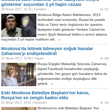
gösterme' suçundan 3 yıl hapis cezası
29 Nisan 2017, 15:33
|
Gündem
317
Moskova Bölge Askeri Mahkemesi, 2013
tarihindeki vaizi sırasında, Rusya’da yasaklı
Hizb-ut Tahrir terör örgütünün bir üyesinin
faaliyetini haklı gösteren Yardam Camisi’nin
imamı Şeyh Mahmud Velitov’u terörü aklama
suçundan 3 yıl hapse mahkum etti. →
Moskova'da bitmek bilmeyen soğuk havalar
Zaharova'yı endişelendirdi
21 Nisan 2017, 15:08
|
Yaşam
558
Rusya Dışişleri Bakanlığı Sözcüsü Zaharova,
kişisel Facebook hesabından paylaştığı
gönderide, her geçen gün havaların daha da
soğumasından endişe duyduğunu dile
getirdi. →
Eski Moskova Belediye Başkanı'nın karısı,
Rusya'nın en zengin kadını oldu
21 Nisan 2017, 14:01
|
Ekonomi
259
Moskova'nın eski Belediye Başkanı Yuri