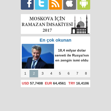
En çok okunan
18,4 milyar dolar
serveti ile Rusya'nın
en zengin ismi oldu
1
2
3
4
5
6
7
8
USD
57,7408
EUR
64,4561
TRY
16,4106