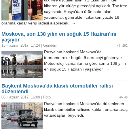
tax free uygulamasının 1 Ekim tarihinden
itibaren yürürlüğe gireceğini açıkladı. Tax free
sayesinde Rusya'dan ürün satın alan
yabancılar, gümrükten çıkarken yüzde 18
oranına kadar vergi iadesi alabilecek. →
Moskova, son 138 yılın en soğuk 15 Haziran'ını
yaşıyor
15 Haziran 2017, 17:24
|
Gündem
292
Rusya'nın başkenti Moskova'da
termometreler bugün 9 dereceyi gösteriyor.
Meteoroloji uzmanlarına göre sonra 138 yılın
en soğuk 15 Haziran'ı yaşanıyor. →
Başkent Moskova'da klasik otomobiller rallisi
düzenlendi
06 Haziran 2017, 16:09
|
Foto
46
Rusya'nın başkenti Moskova'da düzenlenen
klasik otomobiller rallisine katılan onlarca araç
vatandaşları büyüledi. →