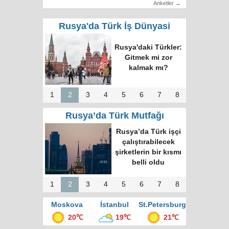
Anketler →
Rusya'da Türk İş Dünyasi
Rusya'daki Türkler:
Gitmek mi zor
kalmak mı?
1
2
3
4
5
6
7
8
Rusya’da Türk Mutfağı
Rusya’da Türk işçi
çalıştırabilecek
şirketlerin bir kısmı
belli oldu
1
2
3
4
5
6
7
8
Moskova
İstanbul
St.Petersburg
20℃
19℃
21℃