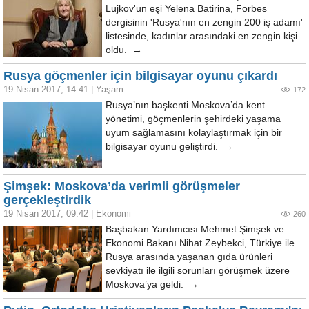
Lujkov'un eşi Yelena Batirina, Forbes
dergisinin 'Rusya'nın en zengin 200 iş adamı'
listesinde, kadınlar arasındaki en zengin kişi
oldu. →
Rusya göçmenler için bilgisayar oyunu çıkardı
19 Nisan 2017, 14:41
|
Yaşam
172
Rusya’nın başkenti Moskova’da kent
yönetimi, göçmenlerin şehirdeki yaşama
uyum sağlamasını kolaylaştırmak için bir
bilgisayar oyunu geliştirdi. →
Şimşek: Moskova’da verimli görüşmeler
gerçekleştirdik
19 Nisan 2017, 09:42
|
Ekonomi
260
Başbakan Yardımcısı Mehmet Şimşek ve
Ekonomi Bakanı Nihat Zeybekci, Türkiye ile
Rusya arasında yaşanan gıda ürünleri
sevkiyatı ile ilgili sorunları görüşmek üzere
Moskova’ya geldi. →