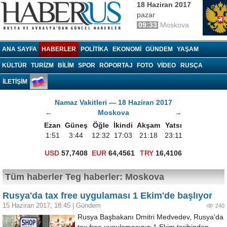
18 Haziran 2017
pazar
09:33
Moskova
Haberrus.com
ANA SAYFA
HABERLER
POLITIKA
EKONOMI
GÜNDEM
YAŞAM
KÜLTÜR
TURIZM
BILIM
SPOR
RÖPORTAJ
FOTO
VIDEO
RUSÇA
İLETİŞİM
Namaz Vakitleri — 18 Haziran 2017
←
Moskova
→
Ezan
Güneş
Öğle
İkindi
Akşam
Yatsı
1:51
3:44
12:32
17:03
21:18
23:11
USD
57,7408
EUR
64,4561
TRY
16,4106
Tüm haberler Teg haberler: Moskova
Rusya'da tax free uygulaması 1 Ekim'de başlıyor
15 Haziran 2017, 18:45
|
Gündem
240
Rusya Başbakanı Dmitri Medvedev, Rusya'da