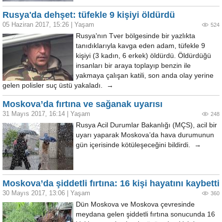
Rusya'da dehşet: tüfekle 9 kişiyi öldürdü
05 Haziran 2017, 15:26
|
Yaşam
524
Rusya'nın Tver bölgesinde bir yazlıkta
tanıdıklarıyla kavga eden adam, tüfekle 9
kişiyi (3 kadın, 6 erkek) öldürdü. Öldürdüğü
insanları bir araya toplayıp benzin ile
yakmaya çalışan katili, son anda olay yerine
gelen polisler suç üstü yakaladı. →
Moskova’da fırtına ve sağanak uyarısı
31 Mayıs 2017, 16:14
|
Yaşam
248
Rusya Acil Durumlar Bakanlığı (MÇS), acil bir
uyarı yaparak Moskova’da hava durumunun
gün içerisinde kötüleşeceğini bildirdi. →
Moskova’da şiddetli fırtına: 16 kişi hayatını kaybetti
30 Mayıs 2017, 13:06
|
Yaşam
360
Dün Moskova ve Moskova çevresinde
meydana gelen şiddetli fırtına sonucunda 16