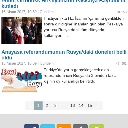
Putin, Ortodoks Hristiyanların Paskalya Bayramı'nı
kutladı
16 Nisan 2017, 10:59
|
Gündem
253
Hristiyanlıkta Hz. İsa’nın 'çarmıha gerildikten
sonra dirildiğine' inanılan gün olan Paskalya
yortusu Rusya dahil tüm dünyada
kutlanıyor. →
Anayasa referandumunun Rusya’daki doneleri belli
oldu
15 Nisan 2017, 16:39
|
Gündem
581
Türkiye’de yarın gerçekleşecek olan
referandum için Rusya’da 3 binden fazla
kişinin oy kullandığı belirtildi. →
←
1
2
3
…
13
14
15
→