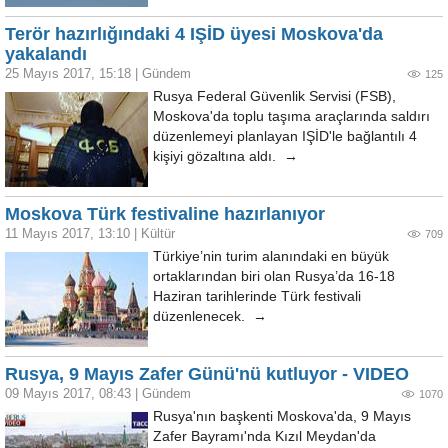
Terör hazırlığındaki 4 IŞİD üyesi Moskova'da
yakalandı
25 Mayıs 2017, 15:18
|
Gündem
125
Rusya Federal Güvenlik Servisi (FSB),
Moskova'da toplu taşıma araçlarında saldırı
düzenlemeyi planlayan IŞİD'le bağlantılı 4
kişiyi gözaltına aldı. →
Moskova Türk festivaline hazırlanıyor
11 Mayıs 2017, 13:10
|
Kültür
709
Türkiye’nin turim alanındaki en büyük
ortaklarından biri olan Rusya’da 16-18
Haziran tarihlerinde Türk festivali
düzenlenecek. →
Rusya, 9 Mayıs Zafer Günü'nü kutluyor - VIDEO
09 Mayıs 2017, 08:43
|
Gündem
1070
Rusya'nın başkenti Moskova'da, 9 Mayıs
Zafer Bayramı'nda Kızıl Meydan'da