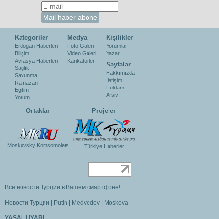
Kategoriler
Medya
Kişilikler
Erdoğan Haberleri
Foto Galeri
Yorumlar
Bilişim
Video Galeri
Yazar
Avrasya Haberleri
Karikatürler
Sayfalar
Sağlık
Hakkımızda
Savunma
İletişim
Ramazan
Reklam
Eğitim
Arşiv
Yorum
Ortaklar
Projeler
Moskovsky Komsomolets
Türkiye Haberler
Все новости Турции в Вашем смартфоне!
Новости Турции
|
Putin
|
Medvedev
|
Moskova
YASAL UYARI