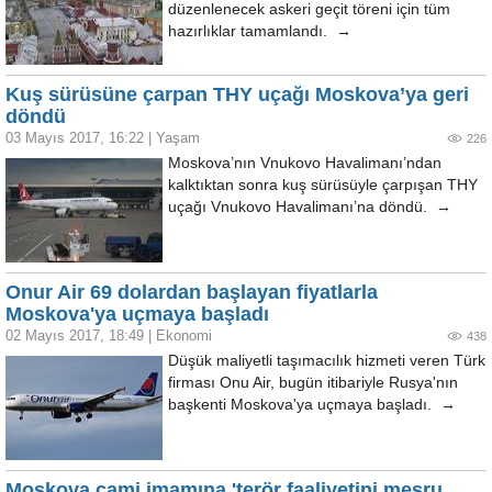
düzenlenecek askeri geçit töreni için tüm
hazırlıklar tamamlandı. →
Kuş sürüsüne çarpan THY uçağı Moskova’ya geri
döndü
03 Mayıs 2017, 16:22
|
Yaşam
226
Moskova’nın Vnukovo Havalimanı’ndan
kalktıktan sonra kuş sürüsüyle çarpışan THY
uçağı Vnukovo Havalimanı’na döndü. →
Onur Air 69 dolardan başlayan fiyatlarla
Moskova'ya uçmaya başladı
02 Mayıs 2017, 18:49
|
Ekonomi
438
Düşük maliyetli taşımacılık hizmeti veren Türk
firması Onu Air, bugün itibariyle Rusya'nın
başkenti Moskova'ya uçmaya başladı. →
Moskova cami imamına 'terör faaliyetini meşru