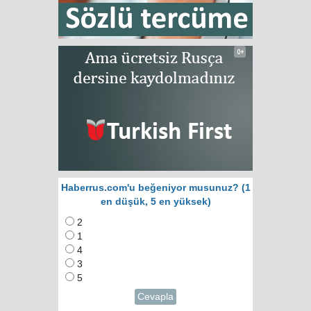
Haberrus.com'u beğeniyor musunuz? (1
en düşük, 5 en yüksek)
2
1
4
3
5
Cevapla