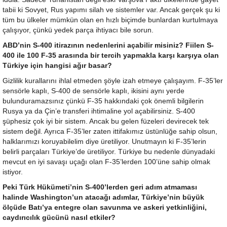
tabii ki Sovyet, Rus yapımı silah ve sistemler var. Ancak gerçek şu ki
tüm bu ülkeler mümkün olan en hızlı biçimde bunlardan kurtulmaya
çalışıyor, çünkü yedek parça ihtiyacı bile sorun.
ABD’nin S-400 itirazının nedenlerini açabilir misiniz? Fiilen S-
400 ile 100 F-35 arasında bir tercih yapmakla karşı karşıya olan
Türkiye için hangisi ağır basar?
Gizlilik kurallarını ihlal etmeden şöyle izah etmeye çalışayım. F-35’ler
sensörle kaplı, S-400 de sensörle kaplı, ikisini aynı yerde
bulunduramazsınız çünkü F-35 hakkındaki çok önemli bilgilerin
Rusya ya da Çin’e transferi ihtimaline yol açabilirsiniz. S-400
şüphesiz çok iyi bir sistem. Ancak bu gelen füzeleri devirecek tek
sistem değil. Ayrıca F-35’ler zaten ittifakımız üstünlüğe sahip olsun,
halklarımızı koruyabilelim diye üretiliyor. Unutmayın ki F-35’lerin
belirli parçaları Türkiye’de üretiliyor. Türkiye bu nedenle dünyadaki
mevcut en iyi savaşı uçağı olan F-35’lerden 100’üne sahip olmak
istiyor.
Peki Türk Hükümeti’nin S-400’lerden geri adım atmaması
halinde Washington’un atacağı adımlar, Türkiye’nin büyük
ölçüde Batı’ya entegre olan savunma ve askeri yetkinliğini,
caydırıcılık gücünü nasıl etkiler?