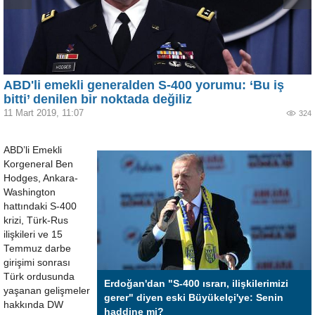
ABD'li emekli generalden S-400 yorumu: ‘Bu iş
bitti’ denilen bir noktada değiliz
11 Mart 2019, 11:07
324
ABD’li Emekli
Korgeneral Ben
Hodges, Ankara-
Washington
hattındaki S-400
krizi, Türk-Rus
ilişkileri ve 15
Temmuz darbe
girişimi sonrası
Türk ordusunda
Erdoğan'dan "S-400 ısrarı, ilişkilerimizi
yaşanan gelişmeler
gerer" diyen eski Büyükelçi'ye: Senin
hakkında DW
haddine mi?