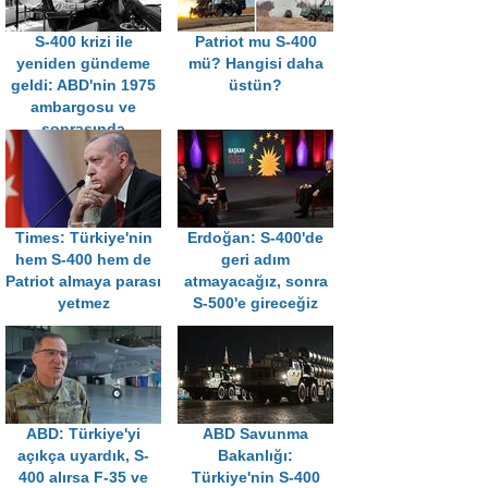
S-400 krizi ile
Patriot mu S-400
yeniden gündeme
mü? Hangisi daha
geldi: ABD'nin 1975
üstün?
ambargosu ve
sonrasında
yaşananlar
Times: Türkiye'nin
Erdoğan: S-400'de
hem S-400 hem de
geri adım
Patriot almaya parası
atmayacağız, sonra
yetmez
S-500'e gireceğiz
ABD: Türkiye'yi
ABD Savunma
açıkça uyardık, S-
Bakanlığı:
400 alırsa F-35 ve
Türkiye'nin S-400