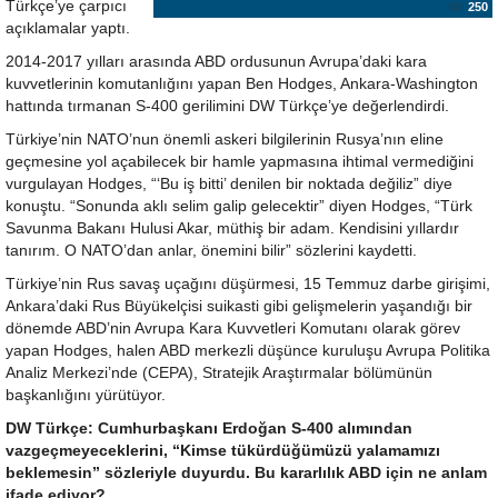
Türkçe’ye çarpıcı
250
açıklamalar yaptı.
2014-2017 yılları arasında ABD ordusunun Avrupa’daki kara
kuvvetlerinin komutanlığını yapan Ben Hodges, Ankara-Washington
hattında tırmanan S-400 gerilimini DW Türkçe’ye değerlendirdi.
Türkiye’nin NATO’nun önemli askeri bilgilerinin Rusya’nın eline
geçmesine yol açabilecek bir hamle yapmasına ihtimal vermediğini
vurgulayan Hodges, “‘Bu iş bitti’ denilen bir noktada değiliz” diye
konuştu. “Sonunda aklı selim galip gelecektir” diyen Hodges, “Türk
Savunma Bakanı Hulusi Akar, müthiş bir adam. Kendisini yıllardır
tanırım. O NATO’dan anlar, önemini bilir” sözlerini kaydetti.
Türkiye’nin Rus savaş uçağını düşürmesi, 15 Temmuz darbe girişimi,
Ankara’daki Rus Büyükelçisi suikasti gibi gelişmelerin yaşandığı bir
dönemde ABD’nin Avrupa Kara Kuvvetleri Komutanı olarak görev
yapan Hodges, halen ABD merkezli düşünce kuruluşu Avrupa Politika
Analiz Merkezi’nde (CEPA), Stratejik Araştırmalar bölümünün
başkanlığını yürütüyor.
DW Türkçe: Cumhurbaşkanı Erdoğan S-400 alımından
vazgeçmeyeceklerini, “Kimse tükürdüğümüzü yalamamızı
beklemesin” sözleriyle duyurdu. Bu kararlılık ABD için ne anlam
ifade ediyor?