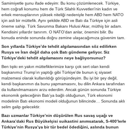
Samimiyetle şunu ifade edeyim: Bu konu çözümlenecek. Türkiye,
hem coğrafi konumu hem de Türk Silahlı Kuvvetleri’nin kadın ve
erkek mensuplarının yüksek niteliği nedeniyle hem ABD hem NATO
için asli bir müttefik. Aynı şekilde ABD ve Batı da Türkiye için asli
öneme sahip. Türk Savunma Bakanı Hulusi Akar, müthiş bir adam.
Kendisini yıllardır tanırım. O NATO’dan anlar, önemini bilir. Bu
konuda eninde sonunda doğru zemine ulaşacağımıza güvenim tam.
Son yıllarda Türkiye’de tehdit algılamasından söz edilirken
Rusya ve İran değil daha çok Batı gündeme geliyor. Siz
Türkiye’deki tehdit algılamasını neye bağlıyorsunuz?
Ben tıpkı en yakın müttefiklerimize karşı çok sert olan kendi
başkanımız Trump’ın yaptığı gibi Türkiye'de bunun iç siyaset
malzemesi olarak kullanıldığı görüşündeyim. Bu iyi bir şey değil,
kendi başkanımın da bunu yapmamasını, bu dilin Ankara tarafından
da kullanılmamasını arzu ederdim. Ancak günün sonunda Türkiye
ekonomik geleceğinin Batı’ya bağlı olduğunun, Türk ekonomi
modelinin Batı ekonomi modeli olduğunun bilincinde… Sonunda aklı
selim galip gelecektir.
Bazı uzmanlar Türkiye’nin düşürülen Rus savaş uçağı ve
Ankara’daki Rus Büyükelçisi suikastini anımsatarak, S-400’lerle
Türkiye’nin Rusya’ya bir tür bedel ödediğini, aslında bunun