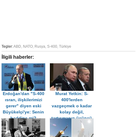
Tegler:
ABD
,
NATO
,
Rusya
,
S-400
,
Türkiye
İligili haberler:
Erdoğan'dan "S-400
Murat Yetkin: S-
ısrarı, ilişkilerimizi
400'lerden
gerer" diyen eski
vazgeçmek o kadar
Büyükelçi'ye: Senin
kolay değil,
haddine mi?
tartışmanın üçüncü
tarafı Putin