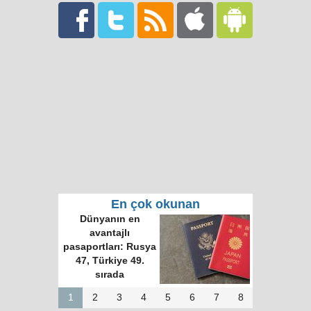
En çok okunan
Dünyanın en
avantajlı
pasaportları: Rusya
47, Türkiye 49.
sırada
1
2
3
4
5
6
7
8