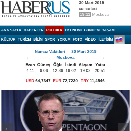
30 Mart 2019
cumartesi
19:11
Moskova
Haberrus.com
ANA SAYFA
HABERLER
POLITIKA
EKONOMI
GÜNDEM
YAŞAM
KÜLTÜR
TURIZM
BILIM
SPOR
YORUM
FOTO
VIDEO
İLETİŞİM
Namaz Vakitleri — 30 Mart 2019
←
Moskova
→
Ezan
Güneş
Öğle
İkindi
Akşam
Yatsı
4:11
6:06
12:36
16:02
19:03
20:51
USD
64,7347
EUR
72,7230
TRY
11,4546
←
→