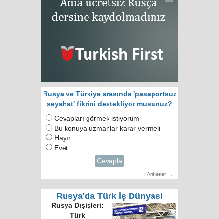
Rusya ve Türkiye arasında 'pasaportsuz
seyahat' fikrini destekliyor musunuz?
Cevapları görmek istiyorum
Bu konuya uzmanlar karar vermeli
Hayır
Evet
Cevapla
Anketler →
Rusya'da Türk İş Dünyasi
Rusya Dışişleri:
Türk