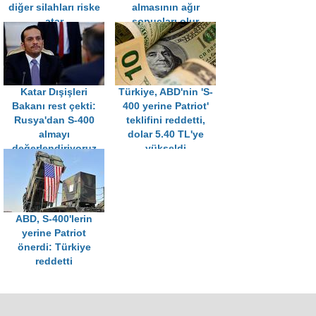
diğer silahları riske
almasının ağır
atar
sonuçları olur
Katar Dışişleri
Türkiye, ABD'nin 'S-
Bakanı rest çekti:
400 yerine Patriot'
Rusya'dan S-400
teklifini reddetti,
almayı
dolar 5.40 TL'ye
değerlendiriyoruz
yükseldi
ABD, S-400'lerin
yerine Patriot
önerdi: Türkiye
reddetti