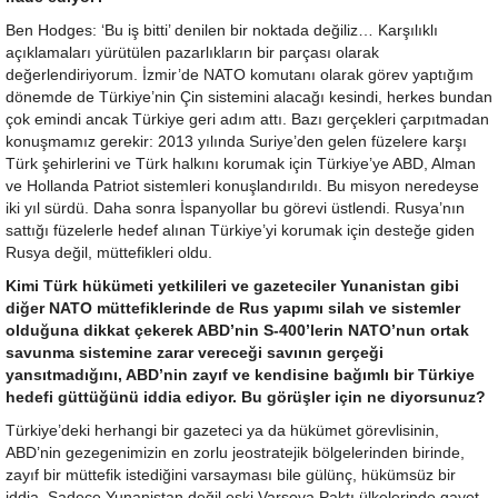
Ben Hodges: ‘Bu iş bitti’ denilen bir noktada değiliz… Karşılıklı
açıklamaları yürütülen pazarlıkların bir parçası olarak
değerlendiriyorum. İzmir’de NATO komutanı olarak görev yaptığım
dönemde de Türkiye’nin Çin sistemini alacağı kesindi, herkes bundan
çok emindi ancak Türkiye geri adım attı. Bazı gerçekleri çarpıtmadan
konuşmamız gerekir: 2013 yılında Suriye’den gelen füzelere karşı
Türk şehirlerini ve Türk halkını korumak için Türkiye’ye ABD, Alman
ve Hollanda Patriot sistemleri konuşlandırıldı. Bu misyon neredeyse
iki yıl sürdü. Daha sonra İspanyollar bu görevi üstlendi. Rusya’nın
sattığı füzelerle hedef alınan Türkiye’yi korumak için desteğe giden
Rusya değil, müttefikleri oldu.
Kimi Türk hükümeti yetkilileri ve gazeteciler Yunanistan gibi
diğer NATO müttefiklerinde de Rus yapımı silah ve sistemler
olduğuna dikkat çekerek ABD’nin S-400’lerin NATO’nun ortak
savunma sistemine zarar vereceği savının gerçeği
yansıtmadığını, ABD’nin zayıf ve kendisine bağımlı bir Türkiye
hedefi güttüğünü iddia ediyor. Bu görüşler için ne diyorsunuz?
Türkiye’deki herhangi bir gazeteci ya da hükümet görevlisinin,
ABD’nin gezegenimizin en zorlu jeostratejik bölgelerinden birinde,
zayıf bir müttefik istediğini varsayması bile gülünç, hükümsüz bir
iddia. Sadece Yunanistan değil eski Varşova Paktı ülkelerinde gayet