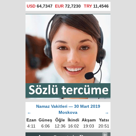
USD
64,7347
EUR
72,7230
TRY
11,4546
Namaz Vakitleri — 30 Mart 2019
←
Moskova
→
Ezan
Güneş
Öğle
İkindi
Akşam
Yatsı
4:11
6:06
12:36
16:02
19:03
20:51