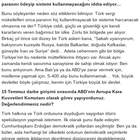
parasını ödeyip sistemi kullanmayacağını iddia ediyor…
Bunu söyleyenler neden söz ettiklerini bilmiyor. Türk vergi
mükellefleri onca paranın hiç kullanılmayacak bir sisteme harcanacak
olmasına ne der? Türkiye ciddi, güçlü ve güvenliği için kendi
kararlarını veren bağımsız bir ülke. Zorlu bir bölgede yer alıyor.
Birkaç yıl önce üst düzey bir Türk askeri bana, “Sabah uyanıyorum,
bakıyorum kuzeyde Rusya, batıda Balkanlar, doğuda Kafkaslar,
güneyde İran ve Suriye” dedi… Adeta cehennem gibi bir bölge.
Türkiye’nin bu nedenle müttefiklerine ihtiyacı var. Ancak aynı
zamanda kendi savunma sanayisine de sahip olmak istiyor. Ben
bunu anlıyorum. Ama Batı’ya ya da ABD’ye zarar vermek için,
misilleme yapmak için, S-400 alıp bunu kullanmamak… Yok, büyük
devletler böyle çalışmaz, benim için Türkiye büyük bir devlet.
15 Temmuz darbe girişimi sırasında ABD’nin Avrupa Kara
Kuvvetleri Komutanı olarak görev yapıyordunuz.
Değerlendirmeniz nedir?
Türk halkına ve Türk ordusuna duyduğum saygıdan ötürü
spekülasyon yapmak istemem. İlk olarak şunu ifade edeyim:
Cumhurbaşkanı Erdoğan demokratik yollardan seçilmiştir. Ben ya da
bizler, asla herhangi bir ülkedeki ordunun demokratik seçimlerle
göreve gelmiş iktidarının devrilmesi düşüncesini desteklemeyiz.