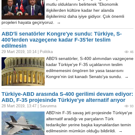
mutlu olduklarını belirterek "Ekonomik
ilişkilerden kültüre kadar her alanda
ilişkilerimiz daha iyiye gidiyor. Çok önemli
projeleri hayata geçiriyoruz. →
ABD'li senatörler Kongre'ye sundu: Türkiye, S-
400'lerden vazgeçene kadar F-35'ler teslim
edilmesin
29 Mart 2019, 10:14
|
Politika
46
ABD'li senatörler, S-400 alımından vazgeçene
kadar Türkiye'ye F-35 uçaklarının teslim
edilmemesini öngören bir yasa tasarısını
Kongre'nin üst kanadı Senato'ya sundu. →
Türkiye-ABD arasında S-400 gerilimi devam ediyor:
ABD, F-35 projesinde Türkiye'ye alternatif arıyor
28 Mart 2019, 13:47
|
Savunma
93
ABD'nin F-35 savaş jeti projesinde Türkiye'ye
alternatif aradığı ve parçaların Türk
tedarikçiler yerine başka kaynaklardan temin
edilmesinin mümkün olduğu bildirildi. →