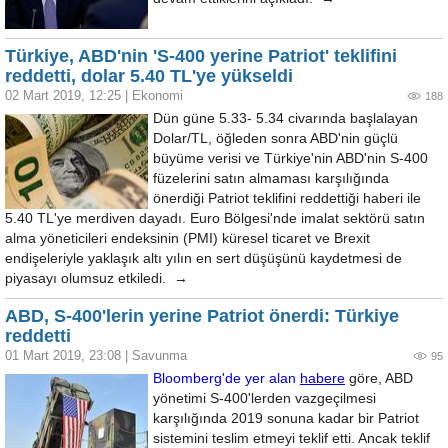
Türkiye, ABD'nin 'S-400 yerine Patriot' teklifini
reddetti, dolar 5.40 TL'ye yükseldi
02 Mart 2019, 12:25
|
Ekonomi
188
Dün güne 5.33- 5.34 civarında başlalayan
Dolar/TL, öğleden sonra ABD'nin güçlü
büyüme verisi ve Türkiye'nin ABD'nin S-400
füzelerini satın almaması karşılığında
önerdiği Patriot teklifini reddettiği haberi ile
5.40 TL'ye merdiven dayadı. Euro Bölgesi'nde imalat sektörü satın
alma yöneticileri endeksinin (PMI) küresel ticaret ve Brexit
endişeleriyle yaklaşık altı yılın en sert düşüşünü kaydetmesi de
piyasayı olumsuz etkiledi. →
ABD, S-400'lerin yerine Patriot önerdi: Türkiye
reddetti
01 Mart 2019, 23:08
|
Savunma
95
Bloomberg'de yer alan
habere
göre, ABD
yönetimi S-400'lerden vazgeçilmesi
karşılığında 2019 sonuna kadar bir Patriot
sistemini teslim etmeyi teklif etti. Ancak teklif