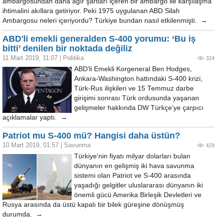
ambargosundan daha ağır şartları içeren bir ambargo ile karşılaşma
ihtimalini akıllara getiriyor. Peki 1975 uygulanan ABD Silah
Ambargosu neleri içeriyordu? Türkiye bundan nasıl etkilenmişti. →
ABD'li emekli generalden S-400 yorumu: ‘Bu iş
bitti’ denilen bir noktada değiliz
11 Mart 2019, 11:07
|
Politika
324
ABD’li Emekli Korgeneral Ben Hodges,
Ankara-Washington hattındaki S-400 krizi,
Türk-Rus ilişkileri ve 15 Temmuz darbe
girişimi sonrası Türk ordusunda yaşanan
gelişmeler hakkında DW Türkçe’ye çarpıcı
açıklamalar yaptı. →
Patriot mu S-400 mü? Hangisi daha üstün?
10 Mart 2019, 01:57
|
Savunma
429
Türkiye'nin fiyatı milyar dolarları bulan
dünyanın en gelişmiş iki hava savunma
sistemi olan Patriot ve S-400 arasında
yaşadığı gelgitler uluslararası dünyanın iki
önemli gücü Amerika Birleşik Devletleri ve
Rusya arasında da üstü kapalı bir bilek güreşine dönüşmüş
durumda. →