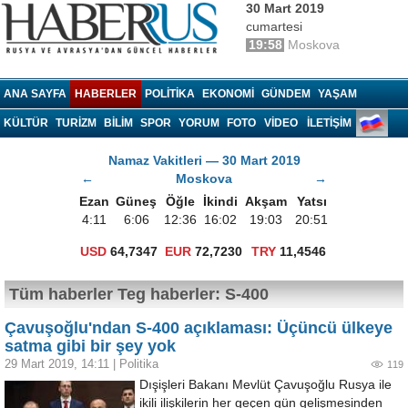
30 Mart 2019
cumartesi
19:58
Moskova
Haberrus.com
ANA SAYFA
HABERLER
POLITIKA
EKONOMI
GÜNDEM
YAŞAM
KÜLTÜR
TURIZM
BILIM
SPOR
YORUM
FOTO
VIDEO
İLETİŞİM
Namaz Vakitleri — 30 Mart 2019
←
Moskova
→
Ezan
Güneş
Öğle
İkindi
Akşam
Yatsı
4:11
6:06
12:36
16:02
19:03
20:51
USD
64,7347
EUR
72,7230
TRY
11,4546
Tüm haberler Teg haberler: S-400
Çavuşoğlu'ndan S-400 açıklaması: Üçüncü ülkeye
satma gibi bir şey yok
29 Mart 2019, 14:11
|
Politika
119
Dışişleri Bakanı Mevlüt Çavuşoğlu Rusya ile
ikili ilişkilerin her geçen gün gelişmesinden