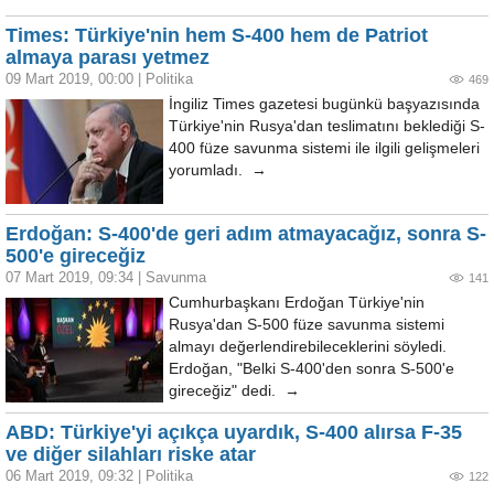
Times: Türkiye'nin hem S-400 hem de Patriot
almaya parası yetmez
09 Mart 2019, 00:00
|
Politika
469
İngiliz Times gazetesi bugünkü başyazısında
Türkiye'nin Rusya'dan teslimatını beklediği S-
400 füze savunma sistemi ile ilgili gelişmeleri
yorumladı. →
Erdoğan: S-400'de geri adım atmayacağız, sonra S-
500'e gireceğiz
07 Mart 2019, 09:34
|
Savunma
141
Cumhurbaşkanı Erdoğan Türkiye'nin
Rusya'dan S-500 füze savunma sistemi
almayı değerlendirebileceklerini söyledi.
Erdoğan, "Belki S-400'den sonra S-500'e
gireceğiz" dedi. →
ABD: Türkiye'yi açıkça uyardık, S-400 alırsa F-35
ve diğer silahları riske atar
06 Mart 2019, 09:32
|
Politika
122