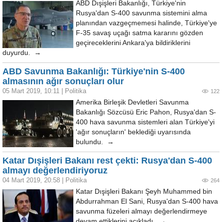
ABD Dışişleri Bakanlığı, Türkiye'nin
Rusya'dan S-400 savunma sistemini alma
planından vazgeçmemesi halinde, Türkiye'ye
F-35 savaş uçağı satma kararını gözden
geçireceklerini Ankara'ya bildiriklerini
duyurdu. →
ABD Savunma Bakanlığı: Türkiye'nin S-400
almasının ağır sonuçları olur
05 Mart 2019, 10:11
|
Politika
122
Amerika Birleşik Devletleri Savunma
Bakanlığı Sözcüsü Eric Pahon, Rusya'dan S-
400 hava savunma sistemleri alan Türkiye'yi
'ağır sonuçların' beklediği uyarısında
bulundu. →
Katar Dışişleri Bakanı rest çekti: Rusya'dan S-400
almayı değerlendiriyoruz
04 Mart 2019, 20:58
|
Politika
264
Katar Dışişleri Bakanı Şeyh Muhammed bin
Abdurrahman El Sani, Rusya'dan S-400 hava
savunma füzeleri almayı değerlendirmeye
devam ettiklerini açıkladı. →