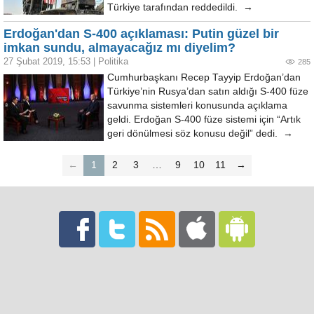
Türkiye tarafından reddedildi. →
Erdoğan'dan S-400 açıklaması: Putin güzel bir
imkan sundu, almayacağız mı diyelim?
27 Şubat 2019, 15:53
|
Politika
285
Cumhurbaşkanı Recep Tayyip Erdoğan’dan
Türkiye’nin Rusya’dan satın aldığı S-400 füze
savunma sistemleri konusunda açıklama
geldi. Erdoğan S-400 füze sistemi için “Artık
geri dönülmesi söz konusu değil” dedi. →
←
1
2
3
…
9
10
11
→