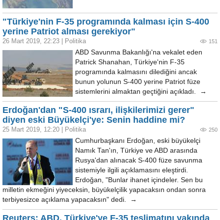
"Türkiye'nin F-35 programında kalması için S-400
yerine Patriot alması gerekiyor"
26 Mart 2019, 22:23
|
Politika
151
ABD Savunma Bakanlığı'na vekalet eden
Patrick Shanahan, Türkiye'nin F-35
programında kalmasını dilediğini ancak
bunun yolunun S-400 yerine Patriot füze
sistemlerini almaktan geçtiğini açıkladı. →
Erdoğan'dan "S-400 ısrarı, ilişkilerimizi gerer"
diyen eski Büyükelçi'ye: Senin haddine mi?
25 Mart 2019, 12:20
|
Politika
250
Cumhurbaşkanı Erdoğan, eski büyükelçi
Namık Tan'ın, Türkiye ve ABD arasında
Rusya'dan alınacak S-400 füze savunma
sistemiyle ilgili açıklamasını eleştirdi.
Erdoğan, "Bunlar ihanet içindeler. Sen bu
milletin ekmeğini yiyeceksin, büyükelçilik yapacaksın ondan sonra
terbiyesizce açıklama yapacaksın" dedi. →
Reuters: ABD, Türkiye'ye F-35 teslimatını yakında