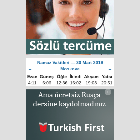
Namaz Vakitleri — 30 Mart 2019
←
Moskova
→
Ezan
Güneş
Öğle
İkindi
Akşam
Yatsı
4:11
6:06
12:36
16:02
19:03
20:51