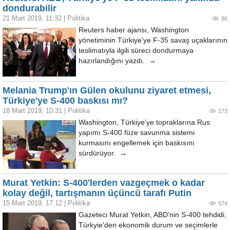
dondurabilir
21 Mart 2019, 11:32
|
Politika
86
Reuters haber ajansı, Washington
yönetiminin Türkiye’ye F-35 savaş uçaklarının
teslimatıyla ilgili süreci dondurmaya
hazırlandığını yazdı. →
Melania Trump'ın Gülen okulunu ziyaret etmesi,
Türkiye'ye S-400 baskısı mı?
18 Mart 2019, 10:31
|
Politika
173
Washington, Türkiye’ye topraklarına Rus
yapımı S-400 füze savunma sistemi
kurmasını engellemek için baskısını
sürdürüyor. →
Murat Yetkin: S-400'lerden vazgeçmek o kadar
kolay değil, tartışmanın üçüncü tarafı Putin
15 Mart 2019, 17:12
|
Politika
574
Gazeteci Murat Yetkin, ABD’nin S-400 tehdidi,
Türkyie'den ekonomik durum ve seçimlerle