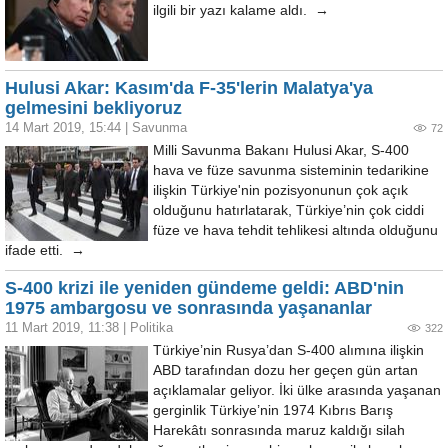
ilgili bir yazı kalame aldı. →
Hulusi Akar: Kasım'da F-35'lerin Malatya'ya
gelmesini bekliyoruz
14 Mart 2019, 15:44
|
Savunma
72
Milli Savunma Bakanı Hulusi Akar, S-400
hava ve füze savunma sisteminin tedarikine
ilişkin Türkiye'nin pozisyonunun çok açık
olduğunu hatırlatarak, Türkiye’nin çok ciddi
füze ve hava tehdit tehlikesi altında olduğunu
ifade etti. →
S-400 krizi ile yeniden gündeme geldi: ABD'nin
1975 ambargosu ve sonrasında yaşananlar
11 Mart 2019, 11:38
|
Politika
322
Türkiye’nin Rusya’dan S-400 alımına ilişkin
ABD tarafından dozu her geçen gün artan
açıklamalar geliyor. İki ülke arasında yaşanan
gerginlik Türkiye’nin 1974 Kıbrıs Barış
Harekâtı sonrasında maruz kaldığı silah