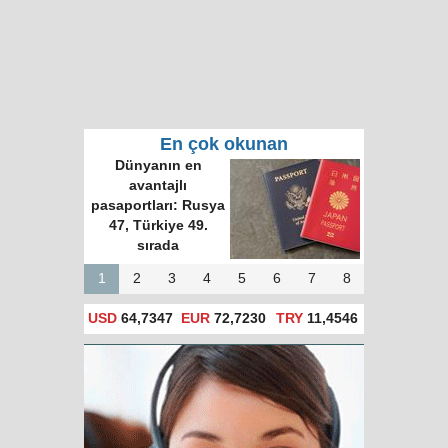
En çok okunan
Dünyanın en
avantajlı
pasaportları: Rusya
47, Türkiye 49.
sırada
1
2
3
4
5
6
7
8
USD
64,7347
EUR
72,7230
TRY
11,4546