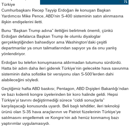
71
Türkiye
Cumhurbaşkanı Recep Tayyip Erdoğan ile konuşan Başkan
Yardımcısı Mike Pence, ABD’nin S-400 sisteminin satın alınmasına
ilişkin endişelerini iletti.
Bunu “Başkan Trump adına” ilettiğini belirtmek önemli, çünkü
Erdoğan defalarca Başkan Trump ile olumlu diyaloglar
gerçekleştiğinden bahsediyor ama Washington'daki çeşitli
departmanlar ya onun talimatlarından sapıyor ya da onu yanlış
yönlendiriyor.
Erdoğan bu telefon konuşmasına aldırmadan tutumunu sürdürdü.
Hatta bir adım daha ileri giderek Türkiye’nin gelecekte hava savunma
sisteminin daha sofistike bir versiyonu olan S-500’lerden dahi
alabileceğini söyledi.
Geçtiğimiz hafta ABD baskısı; Pentagon, ABD Dışişleri Bakanlığı’ndan
ve bazı kıdemli kongre üyelerinden bir koro halinde geldi. Hepsi
Türkiye’yi tavrını değiştirmediği sürece “ciddi sonuçlarla”
karşılaşacağı konusunda uyardı. Beli başlı tehditler, ileri teknoloji
ürünü olan S-35 hava araçlarının ve Patriot füzelerinin Türkiye’ye
satılmasını engellemek ve Kongre’nin adı henüz konmamış bazı
yaptırımlar uygulamasıydı.