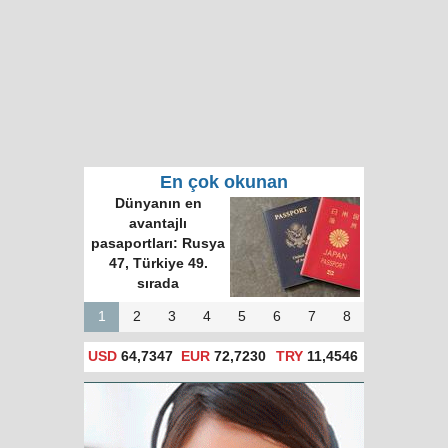
En çok okunan
Dünyanın en
avantajlı
pasaportları: Rusya
47, Türkiye 49.
sırada
1
2
3
4
5
6
7
8
USD
64,7347
EUR
72,7230
TRY
11,4546