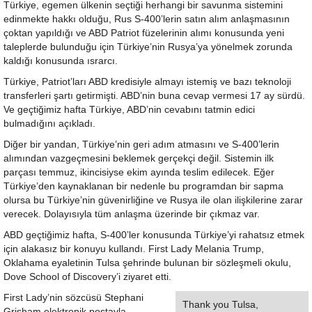
Türkiye, egemen ülkenin seçtiği herhangi bir savunma sistemini
edinmekte hakkı olduğu, Rus S-400’lerin satın alım anlaşmasının
çoktan yapıldığı ve ABD Patriot füzelerinin alımı konusunda yeni
taleplerde bulunduğu için Türkiye’nin Rusya’ya yönelmek zorunda
kaldığı konusunda ısrarcı.
Türkiye, Patriot’ları ABD kredisiyle almayı istemiş ve bazı teknoloji
transferleri şartı getirmişti. ABD’nin buna cevap vermesi 17 ay sürdü.
Ve geçtiğimiz hafta Türkiye, ABD’nin cevabını tatmin edici
bulmadığını açıkladı.
Diğer bir yandan, Türkiye’nin geri adım atmasını ve S-400’lerin
alımından vazgeçmesini beklemek gerçekçi değil. Sistemin ilk
parçası temmuz, ikincisiyse ekim ayında teslim edilecek. Eğer
Türkiye’den kaynaklanan bir nedenle bu programdan bir sapma
olursa bu Türkiye’nin güvenirliğine ve Rusya ile olan ilişkilerine zarar
verecek. Dolayısıyla tüm anlaşma üzerinde bir çıkmaz var.
ABD geçtiğimiz hafta, S-400’ler konusunda Türkiye’yi rahatsız etmek
için alakasız bir konuyu kullandı. First Lady Melania Trump,
Oklahama eyaletinin Tulsa şehrinde bulunan bir sözleşmeli okulu,
Dove School of Discovery’i ziyaret etti.
First Lady’nin sözcüsü Stephani
Thank you Tulsa,
Grisham elektronik postayla