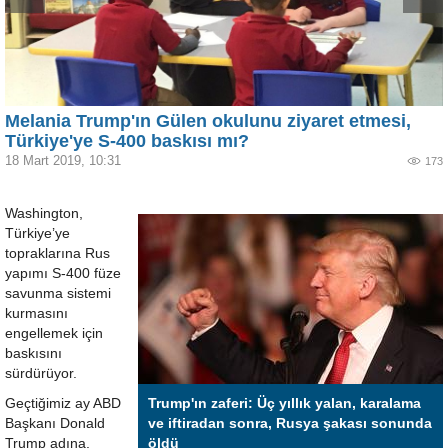
Melania Trump'ın Gülen okulunu ziyaret etmesi,
Türkiye'ye S-400 baskısı mı?
18 Mart 2019, 10:31
173
Washington,
Türkiye’ye
topraklarına Rus
yapımı S-400 füze
savunma sistemi
kurmasını
engellemek için
baskısını
sürdürüyor.
Geçtiğimiz ay ABD
Trump'ın zaferi: Üç yıllık yalan, karalama
Başkanı Donald
ve iftiradan sonra, Rusya şakası sonunda
Trump adına,
öldü