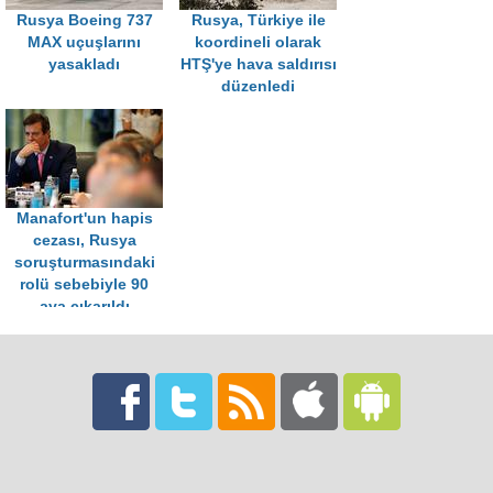
Rusya Boeing 737
Rusya, Türkiye ile
MAX uçuşlarını
koordineli olarak
yasakladı
HTŞ'ye hava saldırısı
düzenledi
Manafort'un hapis
cezası, Rusya
soruşturmasındaki
rolü sebebiyle 90
aya çıkarıldı