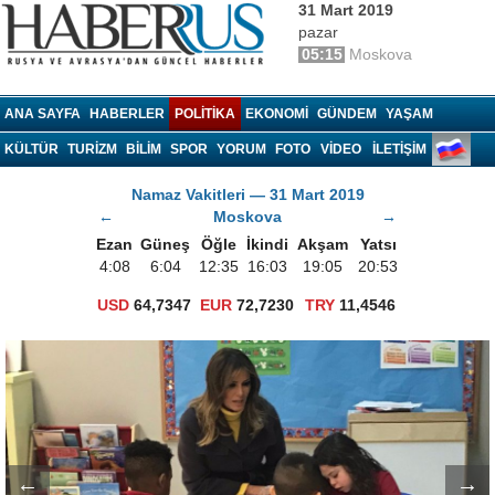
31 Mart 2019
pazar
05:15
Moskova
Haberrus.com
ANA SAYFA
HABERLER
POLITIKA
EKONOMI
GÜNDEM
YAŞAM
KÜLTÜR
TURIZM
BILIM
SPOR
YORUM
FOTO
VIDEO
İLETİŞİM
Namaz Vakitleri — 31 Mart 2019
←
Moskova
→
Ezan
Güneş
Öğle
İkindi
Akşam
Yatsı
4:08
6:04
12:35
16:03
19:05
20:53
USD
64,7347
EUR
72,7230
TRY
11,4546
←
→