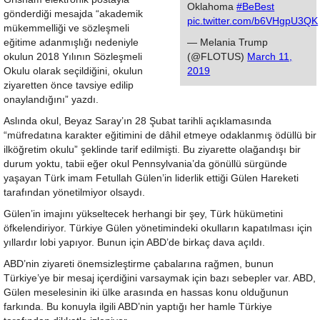
Oklahoma
#BeBest
gönderdiği mesajda “akademik
pic.twitter.com/b6VHgpU3QK
mükemmelliği ve sözleşmeli
eğitime adanmışlığı nedeniyle
— Melania Trump
okulun 2018 Yılının Sözleşmeli
(@FLOTUS)
March 11,
Okulu olarak seçildiğini, okulun
2019
ziyaretten önce tavsiye edilip
onaylandığını” yazdı.
Aslında okul, Beyaz Saray’ın 28 Şubat tarihli açıklamasında
“müfredatına karakter eğitimini de dâhil etmeye odaklanmış ödüllü bir
ilköğretim okulu” şeklinde tarif edilmişti. Bu ziyarette olağandışı bir
durum yoktu, tabii eğer okul Pennsylvania’da gönüllü sürgünde
yaşayan Türk imam Fetullah Gülen’in liderlik ettiği Gülen Hareketi
tarafından yönetilmiyor olsaydı.
Gülen’in imajını yükseltecek herhangi bir şey, Türk hükümetini
öfkelendiriyor. Türkiye Gülen yönetimindeki okulların kapatılması için
yıllardır lobi yapıyor. Bunun için ABD’de birkaç dava açıldı.
ABD’nin ziyareti önemsizleştirme çabalarına rağmen, bunun
Türkiye’ye bir mesaj içerdiğini varsaymak için bazı sebepler var. ABD,
Gülen meselesinin iki ülke arasında en hassas konu olduğunun
farkında. Bu konuyla ilgili ABD’nin yaptığı her hamle Türkiye