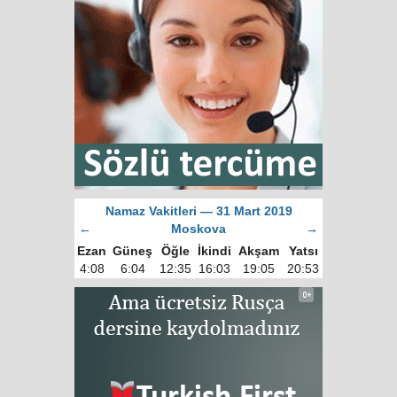
Namaz Vakitleri — 31 Mart 2019
←
Moskova
→
Ezan
Güneş
Öğle
İkindi
Akşam
Yatsı
4:08
6:04
12:35
16:03
19:05
20:53