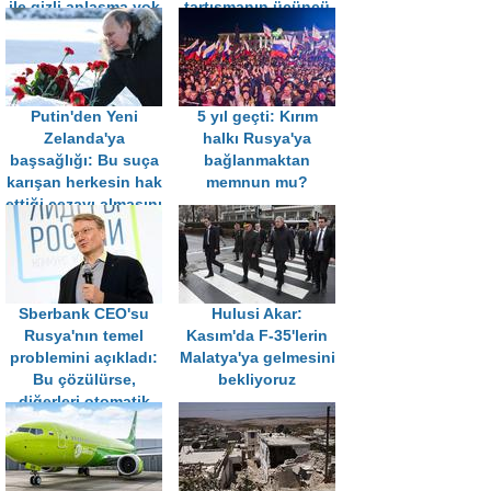
ile gizli anlaşma yok
tartışmanın üçüncü
tarafı Putin
Putin'den Yeni
5 yıl geçti: Kırım
Zelanda'ya
halkı Rusya'ya
başsağlığı: Bu suça
bağlanmaktan
karışan herkesin hak
memnun mu?
ettiği cezayı almasını
umuyorum
Sberbank CEO'su
Hulusi Akar:
Rusya'nın temel
Kasım'da F-35'lerin
problemini açıkladı:
Malatya'ya gelmesini
Bu çözülürse,
bekliyoruz
diğerleri otomatik
olarak halledilir