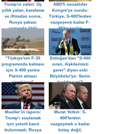
Trump'ın zaferi: Üç
ABD'li senatörler
yıllık yalan, karalama
Kongre'ye sundu:
ve iftiradan sonra,
Türkiye, S-400'lerden
Rusya şakası
vazgeçene kadar F-
sonunda öldü
35'ler teslim
edilmesin
"Türkiye'nin F-35
Erdoğan'dan "S-400
programında kalması
ısrarı, ilişkilerimizi
için S-400 yerine
gerer" diyen eski
Patriot alması
Büyükelçi'ye: Senin
gerekiyor"
haddine mi?
Mueller’in raporu:
Murat Yetkin: S-
Trump’ı suçlamak
400'lerden
için yeterli kanıt
vazgeçmek o kadar
bulunmadı, Rusya
kolay değil,