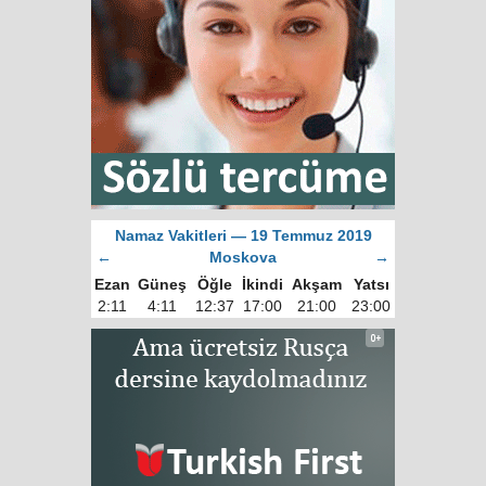
Namaz Vakitleri — 19 Temmuz 2019
←
Moskova
→
Ezan
Güneş
Öğle
İkindi
Akşam
Yatsı
2:11
4:11
12:37
17:00
21:00
23:00