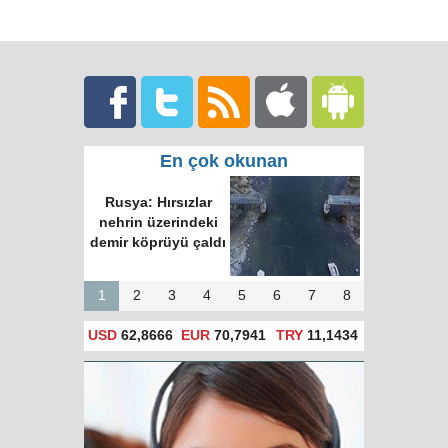
En çok okunan
Rusya: Hırsızlar
nehrin üzerindeki
demir köprüyü çaldı
1
2
3
4
5
6
7
8
USD
62,8666
EUR
70,7941
TRY
11,1434