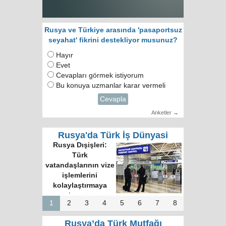
Rusya ve Türkiye arasında 'pasaportsuz
seyahat' fikrini destekliyor musunuz?
Hayır
Evet
Cevapları görmek istiyorum
Bu konuya uzmanlar karar vermeli
Cevapla
Anketler →
Rusya'da Türk İş Dünyasi
Rusya Dışişleri:
Türk
vatandaşlarının vize
işlemlerini
kolaylaştırmaya
hazırız
1
2
3
4
5
6
7
8
Rusya’da Türk Mutfağı