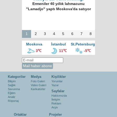
Ermeniler 40 yıllık lahmacunu
"Lamadjo" yaptı Moskova'da satıyor
1
2
3
4
5
6
7
8
Moskova
İstanbul
St.Petersburg
3℃
11℃
-5℃
Kategoriler
Medya
Kişilikler
Bilişim
Foto Galeri
Yorumlar
Sağlık
Video Galeri
Yazar
Savunma
Karikatürler
Sayfalar
Eğitim
Hakkımızda
Analiz
İletişim
Röportaj
Reklam
Arşiv
Ortaklar
Projeler