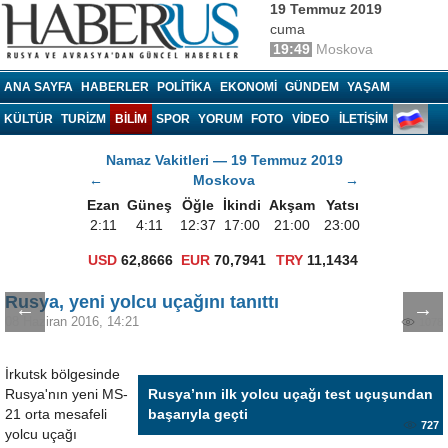
19 Temmuz 2019
cuma
19:49
Moskova
Haberrus.com
ANA SAYFA
HABERLER
POLITIKA
EKONOMI
GÜNDEM
YAŞAM
KÜLTÜR
TURIZM
BILIM
SPOR
YORUM
FOTO
VIDEO
İLETİŞİM
Namaz Vakitleri — 19 Temmuz 2019
←
Moskova
→
Ezan
Güneş
Öğle
İkindi
Akşam
Yatsı
2:11
4:11
12:37
17:00
21:00
23:00
USD
62,8666
EUR
70,7941
TRY
11,1434
Rusya, yeni yolcu uçağını tanıttı
←
→
08 Haziran 2016, 14:21
1078
İrkutsk bölgesinde
Rusya'nın yeni MS-
Rusya’nın ilk yolcu uçağı test uçuşundan
21 orta mesafeli
başarıyla geçti
727
yolcu uçağı