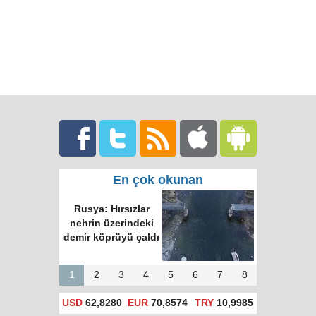
En çok okunan
Rusya: Hırsızlar
nehrin üzerindeki
demir köprüyü çaldı
1
2
3
4
5
6
7
8
USD
62,8280
EUR
70,8574
TRY
10,9985