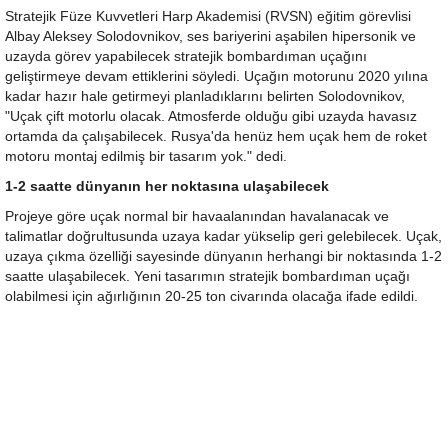
Stratejik Füze Kuvvetleri Harp Akademisi (RVSN) eğitim görevlisi
Albay Aleksey Solodovnikov, ses bariyerini aşabilen hipersonik ve
uzayda görev yapabilecek stratejik bombardıman uçağını
geliştirmeye devam ettiklerini söyledi. Uçağın motorunu 2020 yılına
kadar hazır hale getirmeyi planladıklarını belirten Solodovnikov,
"Uçak çift motorlu olacak. Atmosferde olduğu gibi uzayda havasız
ortamda da çalışabilecek. Rusya'da henüz hem uçak hem de roket
motoru montaj edilmiş bir tasarım yok." dedi.
1-2 saatte dünyanın her noktasına ulaşabilecek
Projeye göre uçak normal bir havaalanından havalanacak ve
talimatlar doğrultusunda uzaya kadar yükselip geri gelebilecek. Uçak,
uzaya çıkma özelliği sayesinde dünyanın herhangi bir noktasında 1-2
saatte ulaşabilecek. Yeni tasarımın stratejik bombardıman uçağı
olabilmesi için ağırlığının 20-25 ton civarında olacağa ifade edildi.