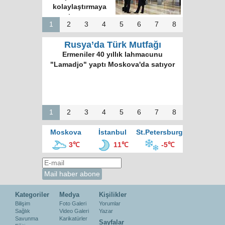
kolaylaştırmaya
hazırız
1
2
3
4
5
6
7
8
Rusya’da Türk Mutfağı
Ermeniler 40 yıllık lahmacunu
"Lamadjo" yaptı Moskova'da satıyor
1
2
3
4
5
6
7
8
Moskova
İstanbul
St.Petersburg
3℃
11℃
-5℃
Kategoriler
Medya
Kişilikler
Bilişim
Foto Galeri
Yorumlar
Sağlık
Video Galeri
Yazar
Savunma
Karikatürler
Sayfalar