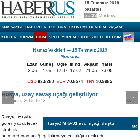
15 Temmuz 2019
pazartesi
21:23
Moskova
Haberrus.com
ANA SAYFA
HABERLER
POLITIKA
EKONOMI
GÜNDEM
YAŞAM
KÜLTÜR
TURIZM
BILIM
SPOR
YORUM
FOTO
VIDEO
İLETİŞİM
Namaz Vakitleri — 15 Temmuz 2019
←
Moskova
→
Ezan
Güneş
Öğle
İkindi
Akşam
Yatsı
2:05
4:05
12:37
17:02
21:05
23:05
USD
62,8280
EUR
70,8574
TRY
10,9985
Rusya, uzay savaş uçağı geliştiriyor
←
→
13 Temmuz 2016, 16:12
655
Rusya, uzayda
görev yapabilecek
Rusya: MiG-31 avcı uçağı düştü
250
stratejik
bombardıman uçağı geliştirmeye çalıştığını açıkladı.