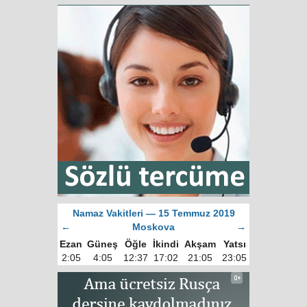
Namaz Vakitleri — 15 Temmuz 2019
←
Moskova
→
Ezan
Güneş
Öğle
İkindi
Akşam
Yatsı
2:05
4:05
12:37
17:02
21:05
23:05