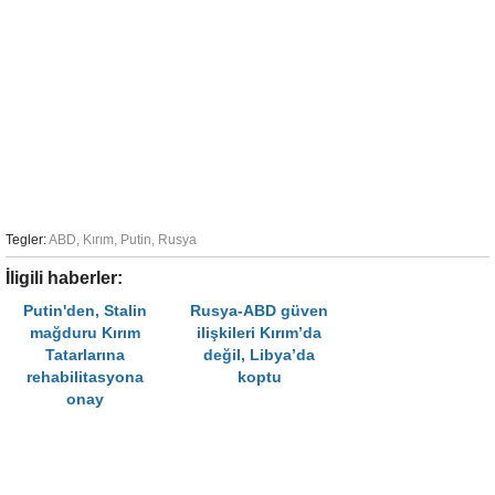
Tegler:
ABD
,
Kırım
,
Putin
,
Rusya
İligili haberler:
Putin'den, Stalin
Rusya-ABD güven
mağduru Kırım
ilişkileri Kırım’da
Tatarlarına
değil, Libya’da
rehabilitasyona
koptu
onay