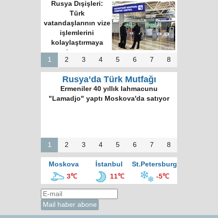
Rusya Dışişleri:
Türk
vatandaşlarının vize
işlemlerini
kolaylaştırmaya
hazırız
1
2
3
4
5
6
7
8
Rusya’da Türk Mutfağı
Ermeniler 40 yıllık lahmacunu
"Lamadjo" yaptı Moskova'da satıyor
1
2
3
4
5
6
7
8
Moskova
İstanbul
St.Petersburg
3℃
11℃
-5℃