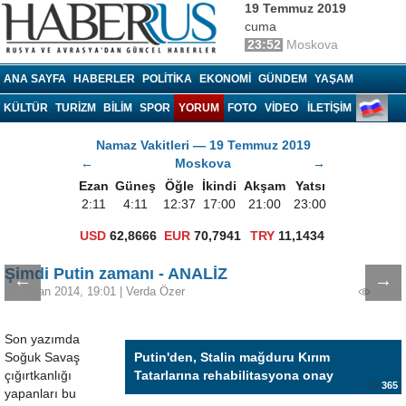
19 Temmuz 2019
cuma
23:52
Moskova
Haberrus.com
ANA SAYFA
HABERLER
POLITIKA
EKONOMI
GÜNDEM
YAŞAM
KÜLTÜR
TURIZM
BILIM
SPOR
YORUM
FOTO
VIDEO
İLETİŞİM
Namaz Vakitleri — 19 Temmuz 2019
←
Moskova
→
Ezan
Güneş
Öğle
İkindi
Akşam
Yatsı
2:11
4:11
12:37
17:00
21:00
23:00
USD
62,8666
EUR
70,7941
TRY
11,1434
Şimdi Putin zamanı - ANALİZ
←
→
22 Nisan 2014, 19:01
|
Verda Özer
15468
Son yazımda
Soğuk Savaş
Putin'den, Stalin mağduru Kırım
çığırtkanlığı
Tatarlarına rehabilitasyona onay
365
yapanları bu