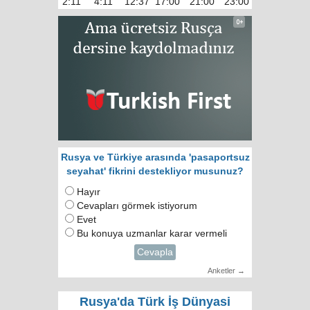
2:11
4:11
12:37
17:00
21:00
23:00
Rusya ve Türkiye arasında 'pasaportsuz
seyahat' fikrini destekliyor musunuz?
Hayır
Cevapları görmek istiyorum
Evet
Bu konuya uzmanlar karar vermeli
Cevapla
Anketler →
Rusya'da Türk İş Dünyasi