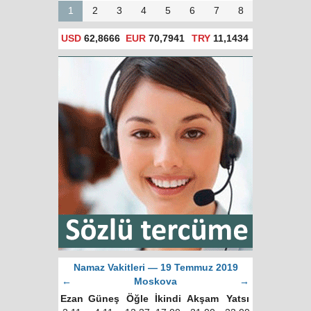
1
2
3
4
5
6
7
8
USD
62,8666
EUR
70,7941
TRY
11,1434
Namaz Vakitleri — 19 Temmuz 2019
←
Moskova
→
Ezan
Güneş
Öğle
İkindi
Akşam
Yatsı