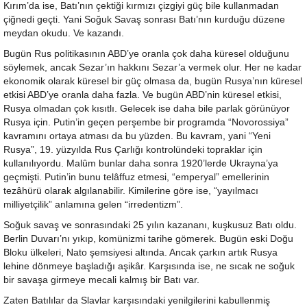
Kırım’da ise, Batı’nın çektiği kırmızı çizgiyi güç bile kullanmadan
çiğnedi geçti. Yani Soğuk Savaş sonrası Batı’nın kurduğu düzene
meydan okudu. Ve kazandı.
Bugün Rus politikasının ABD’ye oranla çok daha küresel olduğunu
söylemek, ancak Sezar’ın hakkını Sezar’a vermek olur. Her ne kadar
ekonomik olarak küresel bir güç olmasa da, bugün Rusya’nın küresel
etkisi ABD’ye oranla daha fazla. Ve bugün ABD’nin küresel etkisi,
Rusya olmadan çok kısıtlı. Gelecek ise daha bile parlak görünüyor
Rusya için. Putin’in geçen perşembe bir programda “Novorossiya”
kavramını ortaya atması da bu yüzden. Bu kavram, yani “Yeni
Rusya”, 19. yüzyılda Rus Çarlığı kontrolündeki topraklar için
kullanılıyordu. Malûm bunlar daha sonra 1920’lerde Ukrayna’ya
geçmişti. Putin’in bunu telâffuz etmesi, “emperyal” emellerinin
tezâhürü olarak algılanabilir. Kimilerine göre ise, “yayılmacı
milliyetçilik” anlamına gelen “irredentizm”.
Soğuk savaş ve sonrasındaki 25 yılın kazananı, kuşkusuz Batı oldu.
Berlin Duvarı’nı yıkıp, komünizmi tarihe gömerek. Bugün eski Doğu
Bloku ülkeleri, Nato şemsiyesi altında. Ancak çarkın artık Rusya
lehine dönmeye başladığı aşikâr. Karşısında ise, ne sıcak ne soğuk
bir savaşa girmeye mecali kalmış bir Batı var.
Zaten Batılılar da Slavlar karşısındaki yenilgilerini kabullenmiş