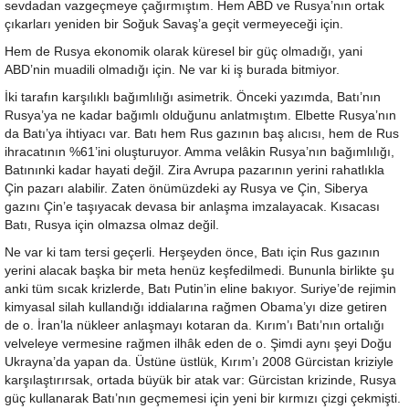
sevdadan vazgeçmeye çağırmıştım. Hem ABD ve Rusya’nın ortak
çıkarları yeniden bir Soğuk Savaş’a geçit vermeyeceği için.
Hem de Rusya ekonomik olarak küresel bir güç olmadığı, yani
ABD’nin muadili olmadığı için. Ne var ki iş burada bitmiyor.
İki tarafın karşılıklı bağımlılığı asimetrik. Önceki yazımda, Batı’nın
Rusya’ya ne kadar bağımlı olduğunu anlatmıştım. Elbette Rusya’nın
da Batı’ya ihtiyacı var. Batı hem Rus gazının baş alıcısı, hem de Rus
ihracatının %61’ini oluşturuyor. Amma velâkin Rusya’nın bağımlılığı,
Batınınki kadar hayati değil. Zira Avrupa pazarının yerini rahatlıkla
Çin pazarı alabilir. Zaten önümüzdeki ay Rusya ve Çin, Siberya
gazını Çin’e taşıyacak devasa bir anlaşma imzalayacak. Kısacası
Batı, Rusya için olmazsa olmaz değil.
Ne var ki tam tersi geçerli. Herşeyden önce, Batı için Rus gazının
yerini alacak başka bir meta henüz keşfedilmedi. Bununla birlikte şu
anki tüm sıcak krizlerde, Batı Putin’in eline bakıyor. Suriye’de rejimin
kimyasal silah kullandığı iddialarına rağmen Obama’yı dize getiren
de o. İran’la nükleer anlaşmayı kotaran da. Kırım’ı Batı’nın ortalığı
velveleye vermesine rağmen ilhâk eden de o. Şimdi aynı şeyi Doğu
Ukrayna’da yapan da. Üstüne üstlük, Kırım’ı 2008 Gürcistan kriziyle
karşılaştırırsak, ortada büyük bir atak var: Gürcistan krizinde, Rusya
güç kullanarak Batı’nın geçmemesi için yeni bir kırmızı çizgi çekmişti.