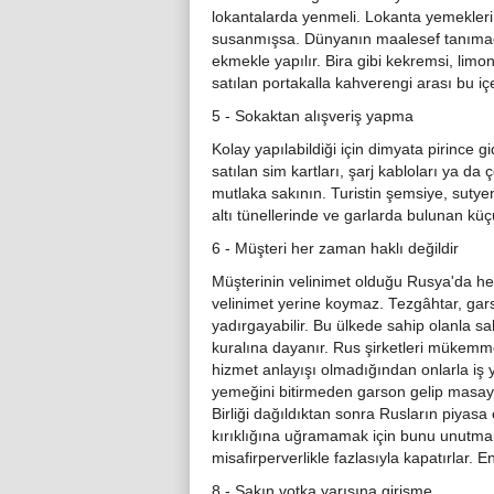
lokantalarda yenmeli. Lokanta yemekleri n
susanmışsa. Dünyanın maalesef tanımadı
ekmekle yapılır. Bira gibi kekremsi, limon
satılan portakalla kahverengi arası bu iç
5 - Sokaktan alışveriş yapma
Kolay yapılabildiği için dimyata pirince g
satılan sim kartları, şarj kabloları ya d
mutlaka sakının. Turistin şemsiye, sutyen
altı tünellerinde ve garlarda bulunan küç
6 - Müşteri her zaman haklı değildir
Müşterinin velinimet olduğu Rusya'da h
velinimet yerine koymaz. Tezgâhtar, garson
yadırgayabilir. Bu ülkede sahip olanla sa
kuralına dayanır. Rus şirketleri mükemme
hizmet anlayışı olmadığından onlarla iş 
yemeğini bitirmeden garson gelip masayı t
Birliği dağıldıktan sonra Rusların piya
kırıklığına uğramamak için bunu unutmam
misafirperverlikle fazlasıyla kapatırlar. En
8 - Sakın votka yarışına girişme