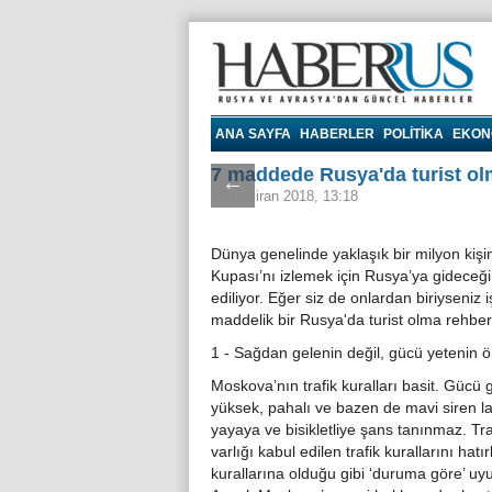
Haberrus.com
ANA SAYFA
HABERLER
POLITIKA
EKON
7 maddede Rusya'da turist ol
←
18 Haziran 2018, 13:18
Dünya genelinde yaklaşık bir milyon kiş
Kupası’nı izlemek için Rusya’ya gideceğ
ediliyor. Eğer siz de onlardan biriyseniz i
maddelik bir Rusya'da turist olma rehber
1 - Sağdan gelenin değil, gücü yetenin ö
Moskova’nın trafik kuralları basit. Gücü 
yüksek, pahalı ve bazen de mavi siren la
yayaya ve bisikletliye şans tanınmaz. Traf
varlığı kabul edilen trafik kurallarını ha
kurallarına olduğu gibi ‘duruma göre’ uyul