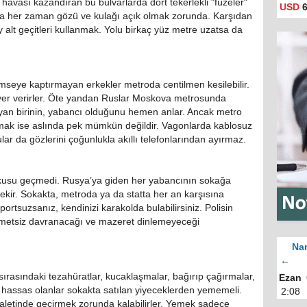
avası kazandıran bu bulvarlarda dört tekerlekli "füzeler"
USD
6
aya her zaman gözü ve kulağı açık olmak zorunda. Karşıdan
 alt geçitleri kullanmak. Yolu birkaç yüz metre uzatsa da
seye kaptırmayan erkekler metroda centilmen kesilebilir.
 yer verirler. Öte yandan Ruslar Moskova metrosunda
an birinin, yabancı olduğunu hemen anlar. Ancak metro
rmak ise aslında pek mümkün değildir. Vagonlarda kablosuz
ar da gözlerini çoğunlukla akıllı telefonlarından ayırmaz.
tutkusu geçmedi. Rusya’ya giden her yabancının sokağa
kir. Sokakta, metroda ya da statta her an karşısına
ortsuzsanız, kendinizi karakolda bulabilirsiniz. Polisin
metsiz davranacağı ve mazeret dinlemeyeceği
Nam
←
ırasındaki tezahüratlar, kucaklaşmalar, bağırıp çağırmalar,
Ezan
si hassas olanlar sokakta satılan yiyeceklerden yememeli.
2:08
valetinde geçirmek zorunda kalabilirler. Yemek sadece