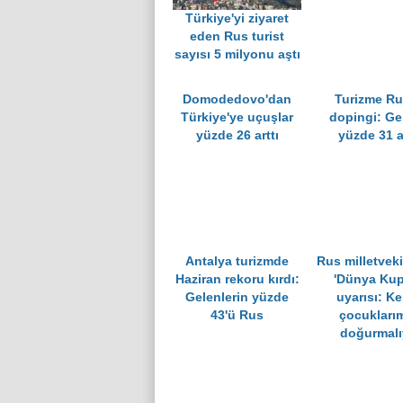
Türkiye'yi ziyaret
eden Rus turist
sayısı 5 milyonu aştı
Domodedovo'dan
Turizme R
Türkiye'ye uçuşlar
dopingi: Gel
yüzde 26 arttı
yüzde 31 ar
Antalya turizmde
Rus milletvek
Haziran rekoru kırdı:
'Dünya Kup
Gelenlerin yüzde
uyarısı: K
43'ü Rus
çocuklarım
doğurmalı