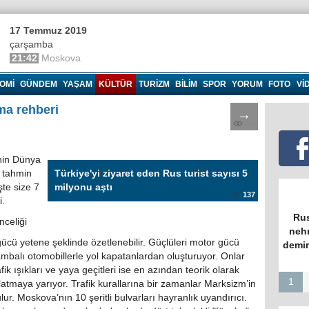
17 Temmuz 2019
çarşamba
21:42
Moskova
OMI
GÜNDEM
YAŞAM
KÜLTÜR
TURIZM
BILIM
SPOR
YORUM
FOTO
VI
ma rehberi
→
425
inin Dünya
i tahmin
Türkiye'yi ziyaret eden Rus turist sayısı 5
şte size 7
milyonu aştı
137
i.
Rus
nceliği
nehr
gücü yetene şeklinde özetlenebilir. Güçlüleri motor gücü
demir
mbalı otomobillerle yol kapatanlardan oluşturuyor. Onlar
ik ışıkları ve yaya geçitleri ise en azından teorik olarak
1
tırlatmaya yarıyor. Trafik kurallarına bir zamanlar Marksizm’in
ur. Moskova’nın 10 şeritli bulvarları hayranlık uyandırıcı.