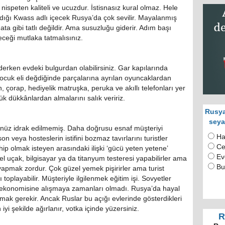
ispeten kaliteli ve ucuzdur. İstisnasız kural olmaz. Hele
ğı Kwass adlı içecek Rusya’da çok sevilir. Mayalanmış
ata gibi tatlı değildir. Ama susuzluğu giderir. Adım başı
eceği mutlaka tatmalısınız.
iderken evdeki bulgurdan olabilirsiniz. Gar kapılarında
a çocuk eli değdiğinde parçalarına ayrılan oyuncaklardan
, çorap, hediyelik matruşka, peruka ve akıllı telefonları yer
ük dükkânlardan almalarını salık veririz.
Rusya
seya
enüz idrak edilmemiş. Daha doğrusu esnaf müşteriyi
Ha
 veya hosteslerin istifini bozmaz tavırlarını turistler
Ce
hip olmak isteyen arasındaki ilişki ‘gücü yeten yetene’
Ev
l uçak, bilgisayar ya da titanyum testeresi yapabilirler ama
Bu
yapmak zordur. Çok güzel yemek pişirirler ama turist
oplayabilir. Müşteriyle ilgilenmek eğitim işi. Sovyetler
sa ekonomisine alışmaya zamanları olmadı. Rusya’da hayal
ak gerekir. Ancak Ruslar bu açığı evlerinde gösterdikleri
 iyi şekilde ağırlanır, votka içinde yüzersiniz.
R