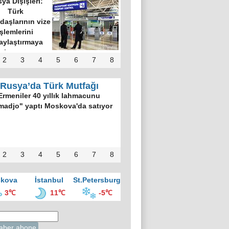
ya Dışişleri:
Türk
daşlarının vize
işlemlerini
aylaştırmaya
hazırız
2
3
4
5
6
7
8
Rusya’da Türk Mutfağı
Ermeniler 40 yıllık lahmacunu
madjo" yaptı Moskova'da satıyor
2
3
4
5
6
7
8
kova
İstanbul
St.Petersburg
3℃
11℃
-5℃