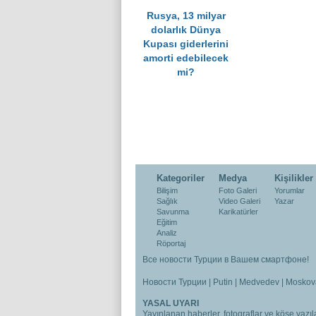
Rusya, 13 milyar
dolarlık Dünya
Kupası giderlerini
amorti edebilecek
mi?
Kategoriler
Medya
Kişilikler
Bilişim
Foto Galeri
Yorumlar
Sağlık
Video Galeri
Yazar
Savunma
Karikatürler
Eğitim
Analiz
Röportaj
Все новости Турции в Вашем смартфоне!
Новости Турции
|
Putin
|
Medvedev
|
Moskov
YASAL UYARI
Yayınlanan haberler, fotograflar ve köşe yazıla