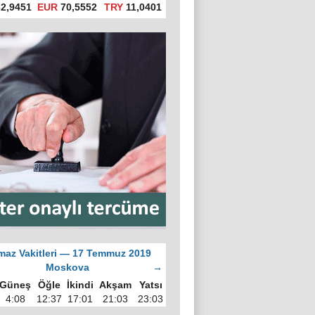
2,9451
EUR
70,5552
TRY
11,0401
az Vakitleri — 17 Temmuz 2019
Moskova
→
Güneş
Öğle
İkindi
Akşam
Yatsı
4:08
12:37
17:01
21:03
23:03