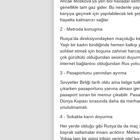
Ancak Moskova’ya yeri bol havadar kent h
genellikle tam gaz gider. Bu nedenle y
karşıya geçmek için yapılabilecek tek şey
hayatta kalmanızı sağlar.
2 - Metroda konuşma
Rusya'da direksiyondayken maçoluğu kim
Yaşlı bir kadın bindiğinde hemen kalkıp
sohbet etmek için boşuna zahmet harcay
çok gürültülü olduğundan sesinizi duyu
internet bağlantısı olduğundan Rus yolcul
3 - Pasaportunu yanından ayırma
Sovyetler Birliği tarih oldu ama belge 
çıkarken pasaportunu yanına alması gere
pasaport soran bir memur çıkabilir. Pasap
Dünya Kupası sırasında daha da merha
unutulmamalı.
4 - Sokakta karın doyurma
Her yerde olduğu gibi Rusya’da da maç s
bayrak sallamalar insanı acıktırır. Mide
Yoksa tam bir günü tribün yerine otel tu