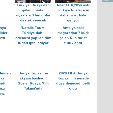
Türkiye, Rusya'dan
Dolar/TL 6,20'yi aştı:
gelen charter
Türkiye Ruslar için
uçaklara 9 bin dolar
daha ucuz hale
destek verecek
geliyor
usya
'Natalie Tours'
Antalya'daki
irler
Türkiye dahil
mağazadan 7 kürk
ttı
ödemesi yapılan tüm
çalan Rus turist
turları iptal ediyor
tutuklandı
ilinden
Dünya Kupası bu
2026 FIFA Dünya
ası'
akşam başlıyor:
Kupası'nın nerede
endi
Gözler Rusya Milli
düzenleneceği belli
ızı
Takımı'nda
oldu
yız