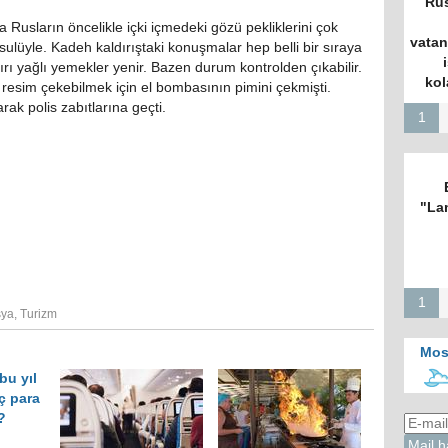
Rus
 Rusların öncelikle içki içmedeki gözü pekliklerini çok
vatan
usulüyle. Kadeh kaldırıştaki konuşmalar hep belli bir sıraya
şırı yağlı yemekler yenir. Bazen durum kontrolden çıkabilir.
kol
 resim çekebilmek için el bombasının pimini çekmişti.
rak polis zabıtlarına geçti.
1
"La
1
ya
,
Turizm
Mos
bu yıl
ç para
?