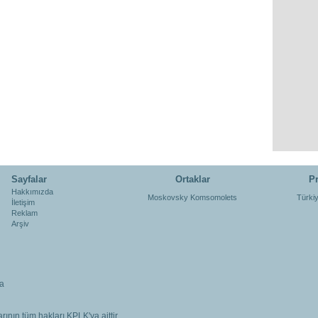
Sayfalar
Ortaklar
Pr
Hakkımızda
Moskovsky Komsomolets
Türki
İletişim
Reklam
Arşiv
a
rının tüm hakları KPLK'ya aittir.