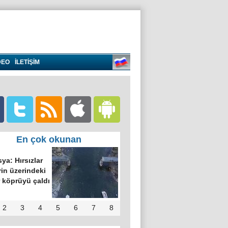
DEO
İLETİŞİM
En çok okunan
ya: Hırsızlar
in üzerindeki
 köprüyü çaldı
2
3
4
5
6
7
8