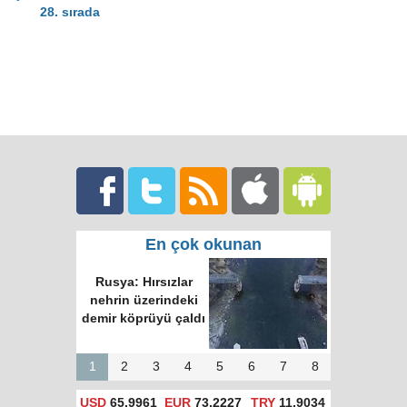
28. sırada
En çok okunan
Rusya: Hırsızlar
nehrin üzerindeki
demir köprüyü çaldı
1
2
3
4
5
6
7
8
USD
65,9961
EUR
73,2227
TRY
11,9034