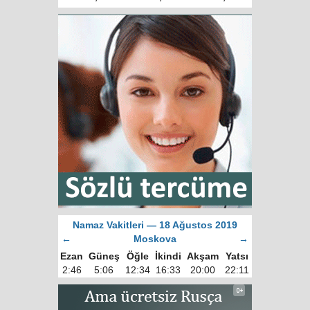
Namaz Vakitleri — 18 Ağustos 2019
←
Moskova
→
Ezan
Güneş
Öğle
İkindi
Akşam
Yatsı
2:46
5:06
12:34
16:33
20:00
22:11