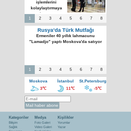
işlemlerini
kolaylaştırmaya
hazırız
1
2
3
4
5
6
7
8
Rusya’da Türk Mutfağı
Ermeniler 40 yıllık lahmacunu
"Lamadjo" yaptı Moskova'da satıyor
1
2
3
4
5
6
7
8
Moskova
İstanbul
St.Petersburg
3℃
11℃
-5℃
Kategoriler
Medya
Kişilikler
Bilişim
Foto Galeri
Yorumlar
Sağlık
Video Galeri
Yazar