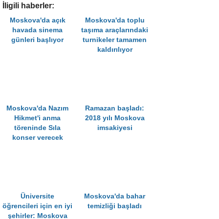
İligili haberler:
Moskova'da açık
Moskova'da toplu
havada sinema
taşıma araçlarındaki
günleri başlıyor
turnikeler tamamen
kaldırılıyor
Moskova'da Nazım
Ramazan başladı:
Hikmet'i anma
2018 yılı Moskova
töreninde Sıla
imsakiyesi
konser verecek
Üniversite
Moskova'da bahar
öğrencileri için en iyi
temizliği başladı
şehirler: Moskova