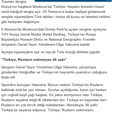
Traveler dergisi,
Rusya'nın başkenti Moskova'da 'Türkiye: Hayatın lezzetini hisset'
isimli fotoğraf sergisi açtı. 20 Temmuz'a kadar faaliyet gösterecek
sergide ziyaretçilere Türk tatlıları, türkçe dil kursu ve İstanbul rehberi
gibi hediyeler dağıtılıyor.
5 Haziran'da Moskova’daki Gorkiy Park’ta açılan serginin açılışına
THY Rusya Genel Müdür Mefail Deribaş, Türkiye'nin Rusya
Büyükelçisi Hüseyin Diriöz ve National Geographic Traveler
dergisinin Genel Yayın Yönetmeni Olga Yakovina katıldı.
Açılışta ziyaretçilere saz ve ney ile Türk müziği dinletisi yapıldı.
"Türkiye, Rusların eskimeyen ilk aşkı"
Derginin Genel Yayın Yönetmeni Olga Yakovino, yarışmaya
gönderilen fotoğraflar ve Türkiye’nin hayranlık uyandırıcı olduğunu
ifade etti.
Sputnik'e konuşan Yakovina "Bunun nedeni Türkiye’nin Rusların
kalbinde özel bir yeri olması. Sınırlar açıldığında, bizim için herkes
için coğrafi keşif çağı başladı. En yakın komşumuz olan Türkiye,
Rusların seyahat ettiği ilk ülkelerden biri. Türkiye en başından beri
Rusların en çok tercih ettiği noktalardan. Neredeyse 30 yıldır
Türkiye’ye seyahat ediyoruz. Türkiye, Rusların eskimeyen,