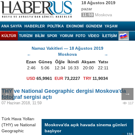
18 Ağustos 2019
pazar
11:59
Moskova
Haberrus.com
ANA SAYFA
HABERLER
POLITIKA
EKONOMI
GÜNDEM
YAŞAM
KÜLTÜR
TURIZM
BILIM
SPOR
YORUM
FOTO
VIDEO
İLETİŞİM
Namaz Vakitleri — 18 Ağustos 2019
←
Moskova
→
Ezan
Güneş
Öğle
İkindi
Akşam
Yatsı
2:46
5:06
12:34
16:33
20:00
22:11
USD
65,9961
EUR
73,2227
TRY
11,9034
THY ve National Geographic dergisi Moskova'da
←
→
fotoğraf sergisi açtı
07 Haziran 2018, 11:59
117
Türk Hava Yolları
(THY) ve National
Moskova'da açık havada sinema günleri
Geographic
başlıyor
116