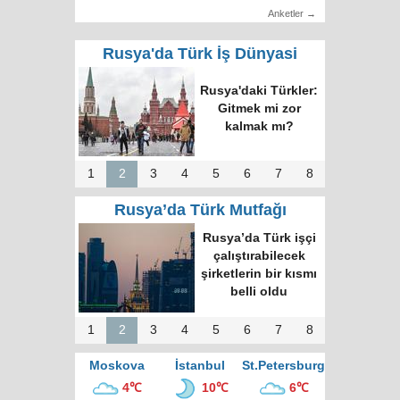
Anketler →
Rusya'da Türk İş Dünyasi
Rusya'daki Türkler:
Gitmek mi zor
kalmak mı?
1
2
3
4
5
6
7
8
Rusya’da Türk Mutfağı
Rusya’da Türk işçi
çalıştırabilecek
şirketlerin bir kısmı
belli oldu
1
2
3
4
5
6
7
8
Moskova
İstanbul
St.Petersburg
4℃
10℃
6℃