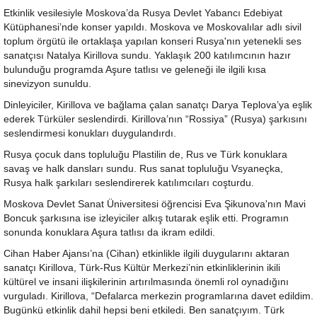
Etkinlik vesilesiyle Moskova’da Rusya Devlet Yabancı Edebiyat
Kütüphanesi’nde konser yapıldı. Moskova ve Moskovalılar adlı sivil
toplum örgütü ile ortaklaşa yapılan konseri Rusya'nın yetenekli ses
sanatçısı Natalya Kirillova sundu. Yaklaşık 200 katılımcının hazır
bulunduğu programda Aşure tatlısı ve geleneği ile ilgili kısa
sinevizyon sunuldu.
Dinleyiciler, Kirillova ve bağlama çalan sanatçı Darya Teplova’ya eşlik
ederek Türküler seslendirdi. Kirillova’nın “Rossiya” (Rusya) şarkısını
seslendirmesi konukları duygulandırdı.
Rusya çocuk dans topluluğu Plastilin de, Rus ve Türk konuklara
savaş ve halk dansları sundu. Rus sanat topluluğu Vsyaneçka,
Rusya halk şarkıları seslendirerek katılımcıları coşturdu.
Moskova Devlet Sanat Üniversitesi öğrencisi Eva Şikunova'nın Mavi
Boncuk şarkısına ise izleyiciler alkış tutarak eşlik etti. Programın
sonunda konuklara Aşura tatlısı da ikram edildi.
Cihan Haber Ajansı’na (Cihan) etkinlikle ilgili duygularını aktaran
sanatçı Kirillova, Türk-Rus Kültür Merkezi’nin etkinliklerinin ikili
kültürel ve insani ilişkilerinin artırılmasında önemli rol oynadığını
vurguladı. Kirillova, “Defalarca merkezin programlarına davet edildim.
Bugünkü etkinlik dahil hepsi beni etkiledi. Ben sanatçıyım. Türk