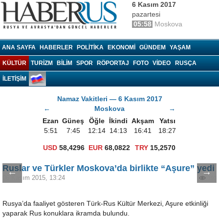
6 Kasım 2017
pazartesi
05:58
Moskova
Haberrus.com
ANA SAYFA
HABERLER
POLITIKA
EKONOMI
GÜNDEM
YAŞAM
KÜLTÜR
TURIZM
BILIM
SPOR
RÖPORTAJ
FOTO
VIDEO
RUSÇA
İLETİŞİM
Namaz Vakitleri — 6 Kasım 2017
←
Moskova
→
Ezan
Güneş
Öğle
İkindi
Akşam
Yatsı
5:51
7:45
12:14
14:13
16:41
18:27
USD
58,4296
EUR
68,0822
TRY
15,2570
Ruslar ve Türkler Moskova’da birlikte “Aşure” yedi
←
→
06 Kasım 2015, 13:24
193
Rusya’da faaliyet gösteren Türk-Rus Kültür Merkezi, Aşure etkinliği
yaparak Rus konuklara ikramda bulundu.