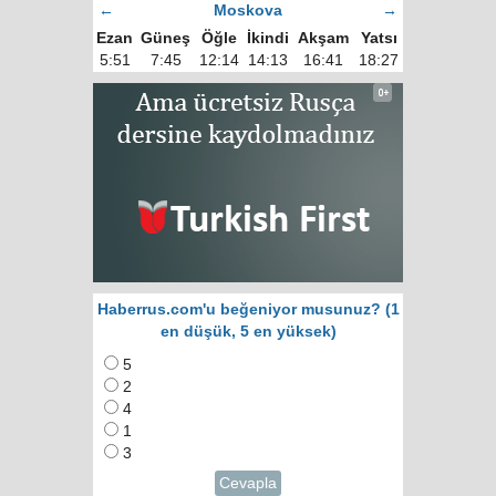
←
Moskova
→
Ezan
Güneş
Öğle
İkindi
Akşam
Yatsı
5:51
7:45
12:14
14:13
16:41
18:27
Haberrus.com'u beğeniyor musunuz? (1
en düşük, 5 en yüksek)
5
2
4
1
3
Cevapla