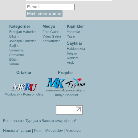
Kategoriler
Medya
Kişilikler
Erdoğan Haberleri
Foto Galeri
Yorumlar
Bilişim
Video Galeri
Yazar
Avrasya Haberleri
Karikatürler
Sayfalar
Sağlık
Hakkımızda
Savunma
İletişim
Ramazan
Reklam
Eğitim
Arşiv
Yorum
Ortaklar
Projeler
Moskovsky Komsomolets
Türkiye Haberler
Все новости Турции в Вашем смартфоне!
Новости Турции
|
Putin
|
Medvedev
|
Moskova