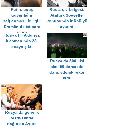
Putin, uçuş
Rus arşiv belgesi:
güvenliğin
Atatürk Sovyetler
sağlanması ile ilgili
konusunda İnönü’yü
Kremlin’de istişare
uyarırdı
yaptı
Rusya FIFA dünya
klasmanında 23.
sıraya çıktı
Rusya’da 500 kişi
eksi 50 derecede
dans ederek rekor
kırdı
Rusya’da gençlik
festivalinde
dağıtılan Aşure