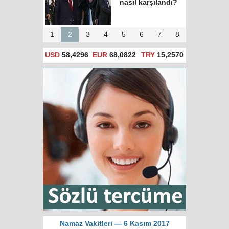
nasıl karşılandı?
1
2
3
4
5
6
7
8
USD
58,4296
EUR
68,0822
TRY
15,2570
Namaz Vakitleri — 6 Kasım 2017