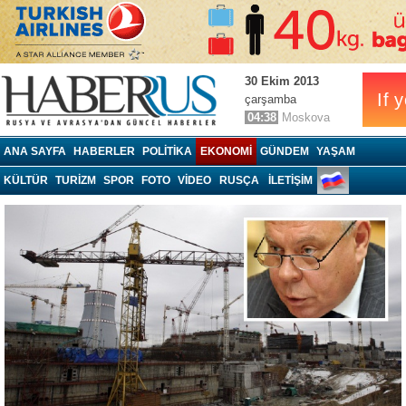
30 Ekim 2013
çarşamba
04:38
Moskova
Haberrus.com
ANA SAYFA
HABERLER
POLITIKA
EKONOMI
GÜNDEM
YAŞAM
KÜLTÜR
TURIZM
SPOR
FOTO
VIDEO
RUSÇA
İLETİŞİM