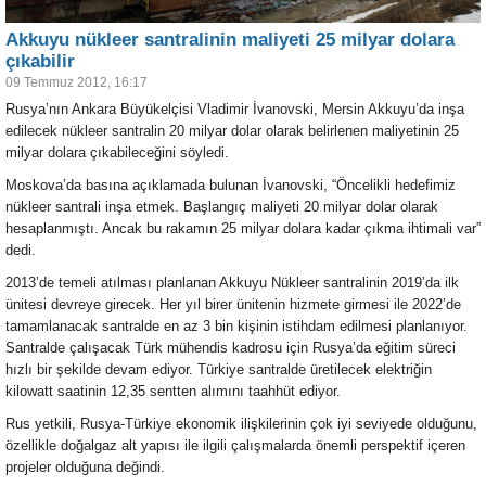
Akkuyu nükleer santralinin maliyeti 25 milyar dolara
çıkabilir
09 Temmuz 2012, 16:17
Rusya’nın Ankara Büyükelçisi Vladimir İvanovski, Mersin Akkuyu’da inşa
edilecek nükleer santralin 20 milyar dolar olarak belirlenen maliyetinin 25
milyar dolara çıkabileceğini söyledi.
Moskova’da basına açıklamada bulunan İvanovski, “Öncelikli hedefimiz
nükleer santrali inşa etmek. Başlangıç maliyeti 20 milyar dolar olarak
hesaplanmıştı. Ancak bu rakamın 25 milyar dolara kadar çıkma ihtimali var”
dedi.
2013’de temeli atılması planlanan Akkuyu Nükleer santralinin 2019’da ilk
ünitesi devreye girecek. Her yıl birer ünitenin hizmete girmesi ile 2022’de
tamamlanacak santralde en az 3 bin kişinin istihdam edilmesi planlanıyor.
Santralde çalışacak Türk mühendis kadrosu için Rusya’da eğitim süreci
hızlı bir şekilde devam ediyor. Türkiye santralde üretilecek elektriğin
kilowatt saatinin 12,35 sentten alımını taahhüt ediyor.
Rus yetkili, Rusya-Türkiye ekonomik ilişkilerinin çok iyi seviyede olduğunu,
özellikle doğalgaz alt yapısı ile ilgili çalışmalarda önemli perspektif içeren
projeler olduğuna değindi.