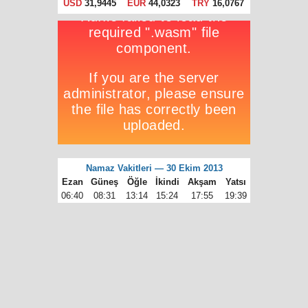
USD
31,9445
EUR
44,0323
TRY
16,0767
Namaz Vakitleri — 30 Ekim 2013
Ezan
Güneş
Öğle
İkindi
Akşam
Yatsı
06:40
08:31
13:14
15:24
17:55
19:39