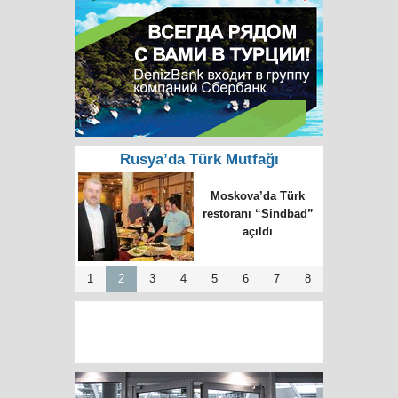
Rusya’da Türk Mutfağı
Antepli “Gurme” Türk
mutfağını Rusya’ya
taşıdı
1
2
3
4
5
6
7
8