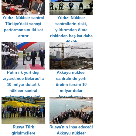
Yıldız: Nükleer santral
Yıldız: Nükleer
Türkiye'deki sanayi
santrallerin riski,
performansını iki kat
yıldırımdan ölme
artırır
riskinden beş kat daha
düşük
Putin ilk yurt dışı
Akkuyu nükleer
ziyaretinde Belarus’la
santralinde yerli
10 milyar dolarlık
üretim tercihi 10
nükleer santral
milyar dolar
anlaşması imzaladı
kazandıracak
Rusya Türk
Rusya'nın inşa edeceği
girişimcilere
Akkuyu nükleer