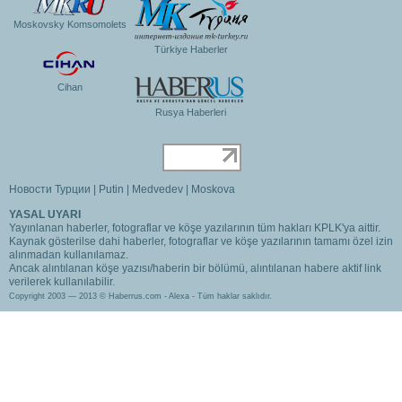
Moskovsky Komsomolets
Türkiye Haberler
Cihan
Rusya Haberleri
Новости Турции
|
Putin
|
Medvedev
|
Moskova
YASAL UYARI
Yayınlanan haberler, fotograflar ve köşe yazılarının tüm hakları KPLK'ya aittir.
Kaynak gösterilse dahi haberler, fotograflar ve köşe yazılarının tamamı özel izin
alınmadan kullanılamaz.
Ancak alıntılanan köşe yazısı/haberin bir bölümü, alıntılanan habere aktif link
verilerek kullanılabilir.
Copyright 2003 — 2013 © Haberrus.com -
Alexa
- Tüm haklar saklıdır.