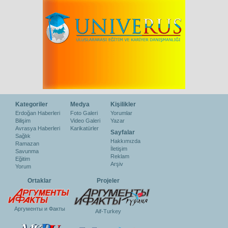
Kategoriler
Medya
Kişilikler
Erdoğan Haberleri
Foto Galeri
Yorumlar
Bilişim
Video Galeri
Yazar
Avrasya Haberleri
Karikatürler
Sayfalar
Sağlık
Hakkımızda
Ramazan
İletişim
Savunma
Reklam
Eğitim
Arşiv
Yorum
Ortaklar
Projeler
Аргументы и Факты
Aif-Turkey