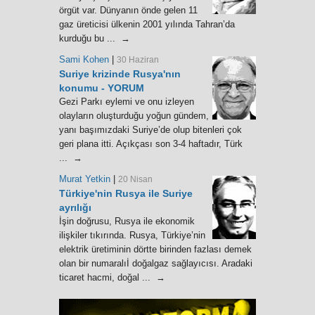
örgüt var. Dünyanın önde gelen 11
gaz üreticisi ülkenin 2001 yılında Tahran’da
kurduğu bu ... →
Sami Kohen
|
30 Haziran
Suriye krizinde Rusya'nın
konumu - YORUM
Gezi Parkı eylemi ve onu izleyen
olayların oluşturduğu yoğun gündem,
yanı başımızdaki Suriye’de olup bitenleri çok
geri plana itti. Açıkçası son 3-4 haftadır, Türk
... →
Murat Yetkin
|
20 Nisan
Türkiye'nin Rusya ile Suriye
ayrılığı
İşin doğrusu, Rusya ile ekonomik
ilişkiler tıkırında. Rusya, Türkiye’nin
elektrik üretiminin dörtte birinden fazlası demek
olan bir numaralıİ doğalgaz sağlayıcısı. Aradaki
ticaret hacmi, doğal ... →