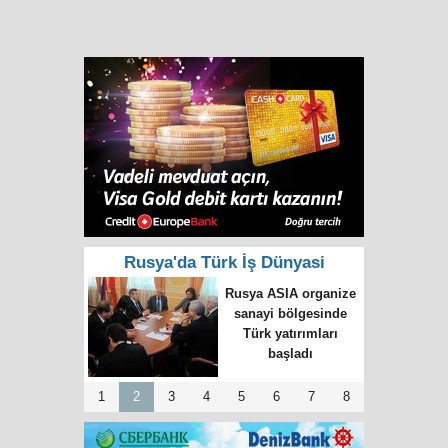
Rusya'da Türk İş Dünyasi
Türk girişimci
Rusya’da yüz bin
işçiyi giydirdi
1
2
3
4
5
6
7
8