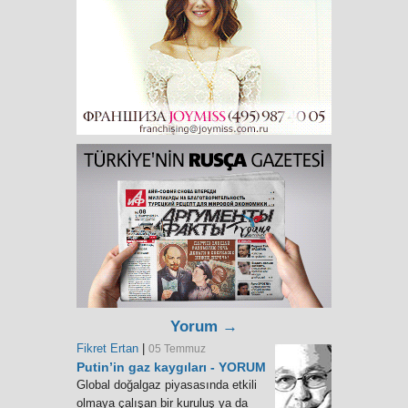
Yorum →
Fikret Ertan
|
05 Temmuz
Putin’in gaz kaygıları - YORUM
Global doğalgaz piyasasında etkili
olmaya çalışan bir kuruluş ya da