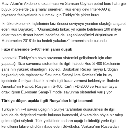
Mavi Akım’ın Akdeniz’e uzatılması ve Samsun-Ceyhan petrol boru hattı gibi
büyük projelerde çalışmalar sürerken, Rus enerji devi Inter-RAO iç
piyasada faaliyetlerde bulunmak için Türkiye’de şirket kurdu.
İki ülke ekonomik ilişkilerinin kriz öncesi seviyeye yeniden ulaştığına işaret
eden Rus Büyükelçi, “Önümüzdeki birkaç yıl içinde belirlenen 100 milyar
dolar toplam ticaret hacmi hedefine de ulaşabileceğimizi düşünüyorum.
Muhtemelen 2018’de bu hedefi yakalarız” temennisinde bulundu.
Füze ihalesinde S-400’lerin şansı düşük
İvanovski Türkiye’nin hava savunma sistemini geliştirmek için alım
yapacağı füze savunma sistemleri ile ilgili ihalede Rus S-400 füzelerinin
şansının yüksek olmadığını söyledi. Başbakan Recep Tayyip Erdoğan
başkanlığında toplanacak Savunma Sanayi İcra Komitesi’nin bu ay
içerisinde 4 milyar dolarlık alımla ilgili karar vermesi bekleniyor. İhalede
Amerika'nın Patriot, Rusya'nın S-400, Çin'in FD-2000 ve Fransa-İtalya
ortaklığının Eu-rosam Samp-T model savunma sistemleri yarışıyor.
Türkiye düşen uçakla ilgili Rusya’dan bilgi istemedi
Türkiye’nin F-4 savaş uçağının Suriye tarafından düşürülmesi ile ilgili
konuda da değerlendirmede bulunan İvanovski, Ankara’dan böyle bir talep
gelmediğini söyledi. Türk yetkililerin radarın uçağı belirlediği yerle ilgili
kendilerini bilgilendirdiğini ifade eden Büyükelçi, “Ankara’nın Rusya’dan