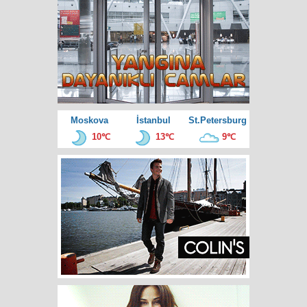
Moskova
İstanbul
St.Petersburg
10℃
13℃
9℃