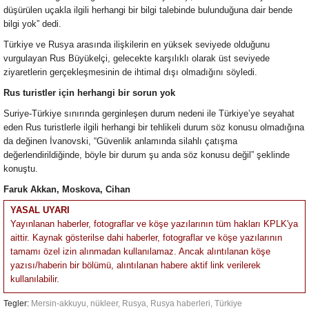
düşürülen uçakla ilgili herhangi bir bilgi talebinde bulunduğuna dair bende
bilgi yok” dedi.
Türkiye ve Rusya arasında ilişkilerin en yüksek seviyede olduğunu
vurgulayan Rus Büyükelçi, gelecekte karşılıklı olarak üst seviyede
ziyaretlerin gerçekleşmesinin de ihtimal dışı olmadığını söyledi.
Rus turistler için herhangi bir sorun yok
Suriye-Türkiye sınırında gerginleşen durum nedeni ile Türkiye’ye seyahat
eden Rus turistlerle ilgili herhangi bir tehlikeli durum söz konusu olmadığına
da değinen İvanovski, “Güvenlik anlamında silahlı çatışma
değerlendirildiğinde, böyle bir durum şu anda söz konusu değil” şeklinde
konuştu.
Faruk Akkan, Moskova, Cihan
YASAL UYARI
Yayınlanan haberler, fotograflar ve köşe yazılarının tüm hakları KPLK'ya
aittir. Kaynak gösterilse dahi haberler, fotograflar ve köşe yazılarının
tamamı özel izin alınmadan kullanılamaz. Ancak alıntılanan köşe
yazısı/haberin bir bölümü, alıntılanan habere aktif link verilerek
kullanılabilir.
Tegler:
Mersin-akkuyu
,
nükleer
,
Rusya
,
Rusya haberleri
,
Türkiye