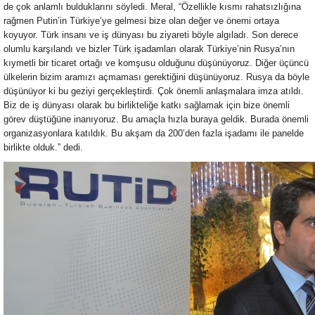
de çok anlamlı bulduklarını söyledi. Meral, “Özellikle kısmı rahatsızlığına
rağmen Putin’in Türkiye’ye gelmesi bize olan değer ve önemi ortaya
koyuyor. Türk insanı ve iş dünyası bu ziyareti böyle algıladı. Son derece
olumlu karşılandı ve bizler Türk işadamları olarak Türkiye’nin Rusya’nın
kıymetli bir ticaret ortağı ve komşusu olduğunu düşünüyoruz. Diğer üçüncü
ülkelerin bizim aramızı açmaması gerektiğini düşünüyoruz. Rusya da böyle
düşünüyor ki bu geziyi gerçekleştirdi. Çok önemli anlaşmalara imza atıldı.
Biz de iş dünyası olarak bu birlikteliğe katkı sağlamak için bize önemli
görev düştüğüne inanıyoruz. Bu amaçla hızla buraya geldik. Burada önemli
organizasyonlara katıldık. Bu akşam da 200’den fazla işadamı ile panelde
birlikte olduk.” dedi.