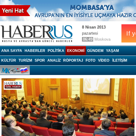
8 Nisan 2013
pazartesi
06:49
Moskova
Haberrus.com
ANA SAYFA
HABERLER
POLITIKA
EKONOMI
GÜNDEM
YAŞAM
KÜLTÜR
TURIZM
SPOR
ANALIZ
RÖPORTAJ
FOTO
VIDEO
İLETİŞİM