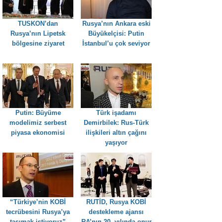
TUSKON’dan
Rusya’nın Ankara eski
Rusya’nın Lipetsk
Büyükelçisi: Putin
bölgesine ziyaret
İstanbul’u çok seviyor
Putin: Büyüme
Türk işadamı
modelimiz serbest
Demirbilek: Rus-Türk
piyasa ekonomisi
ilişkileri altın çağını
yaşıyor
“Türkiye’nin KOBİ
RUTİD, Rusya KOBİ
tecrübesini Rusya’ya
destekleme ajansı
taşımak istiyoruz”
RA’nın 20. yılında onur