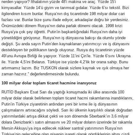
nerden yapıyor? İthalatının yüzde 48’i makina ve araç. Yüzde 15’i
kimyasallar. Yüzde 14’ü giyim ve tarımsal gıdalar. Yüzde 6’sı tekstil. Bizi
ilgilendiren kısım bunlar. Rusya’nın dış ticaretinde 198 milyar dolar cari
fazlası var. Bunlar bize şunu ifade ediyor, arkadaşlar doğru bir yerdesiniz.
Önümüzdeki dönem Rusya’nın daha parlak dönemi olacak. 1998 krizi
Rusya’ya çok şey öğretti. Putin’in başkanlığındaki Rusya’nın daha iyi
yönetildiğini görüyoruz. Rusya’nın iş dünyasına bakışı da olumlu yönde
değişti. Şu anda sayın Putin’den kaynaklanan yatırımcıyı ve iş dünyasını
destekleyen bir politikanın tanığı oluyoruz. Rusya dış ticaretinin yüzde
49’unu Avrupa Birliği ile yapıyor. Yüzde 11’ini Çin’le. Yüzde 6’sını Ukrayna
ile. Yüzde 4,5’ini Belarus. Türkiye ise yüzde 4,2’lik bir orana sahip. Bunu
artırmamız lazım. Biz TUSKON olarak sizlere kaynak ve ışık olmaya her
zaman hazırız.” değerlendirmesinde bulundu.
100 milyar dolar toplam ticaret hacmine inanıyoruz
RUTİD Başkanı Esat Sarı da yaptığı konuşmada iki ülke arasında 100
milyar dolar olarak belirlenen toplam ticaret hacmi rakamlarına inandıklarını,
Putin’in Türkiye ziyaretinin ardından yeni bir ivme ile iş dünyasının
çalışmalarını artıracağını söyledi. Sarı iki ülkenin karşılıklı olarak doğrudan
yatırımlardaki artışa dikkat çekti ve son dönemde Sberbank’ın 3,6 milyar
dolara Denizbank’ı satın almasını ve 20 milyar doların üzerinde bir rakamla
Mersin Akkuyu’ya inşa edilecek nükleer santral yatırımının Rusya’nın
Türkiye’nin geleceğine olan güvenin işareti olarak gördüklerinin altını çizdi.