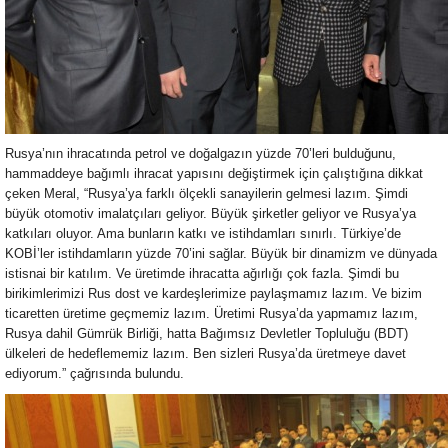
Rusya’nın ihracatında petrol ve doğalgazın yüzde 70’leri bulduğunu,
hammaddeye bağımlı ihracat yapısını değiştirmek için çalıştığına dikkat
çeken Meral, “Rusya’ya farklı ölçekli sanayilerin gelmesi lazım. Şimdi
büyük otomotiv imalatçıları geliyor. Büyük şirketler geliyor ve Rusya’ya
katkıları oluyor. Ama bunların katkı ve istihdamları sınırlı. Türkiye’de
KOBİ’ler istihdamların yüzde 70’ini sağlar. Büyük bir dinamizm ve dünyada
istisnai bir katılım. Ve üretimde ihracatta ağırlığı çok fazla. Şimdi bu
birikimlerimizi Rus dost ve kardeşlerimize paylaşmamız lazım. Ve bizim
ticaretten üretime geçmemiz lazım. Üretimi Rusya’da yapmamız lazım,
Rusya dahil Gümrük Birliği, hatta Bağımsız Devletler Topluluğu (BDT)
ülkeleri de hedeflememiz lazım. Ben sizleri Rusya’da üretmeye davet
ediyorum.” çağrısında bulundu.