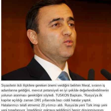
Siyasilerin ikili ilişkilere gereken önemi verdiğini belirten Meral, sıranın iş
adamlarına geldiğini, mevcut potansiyeli en iyi şekilde değerlendirebilmenin
yolunun aranması gerektiğini söyledi. TUSKON Başkanı, “Rusya’ya ilk
kapılar açıldığı zaman 1991 yıllarında bazı ciddi hatalar yaptık.
Hatalarımızı telafi etmemiz 20 yılımızı aldı. Rusya’da yeni Türk imajı yeni
yeni toparlanıyor. İstediğimiz noktaya geldiğimizi henüz düşünmüyorum.