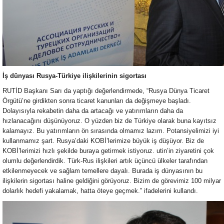
İş dünyası Rusya-Türkiye ilişkilerinin sigortası
RUTİD Başkanı Sarı da yaptığı değerlendirmede, “Rusya Dünya Ticaret
Örgütü’ne girdikten sonra ticaret kanunları da değişmeye başladı.
Dolayısıyla rekabetin daha da artacağı ve yatırımların daha da
hızlanacağını düşünüyoruz. O yüzden biz de Türkiye olarak buna kayıtsız
kalamayız. Bu yatırımların ön sırasında olmamız lazım. Potansiyelimizi iyi
kullanmamız şart. Rusya’daki KOBİ’lerimize büyük iş düşüyor. Biz de
KOBİ’lerimizi hızlı şekilde buraya getirmek istiyoruz. utin’in ziyaretini çok
olumlu değerlendirdik. Türk-Rus ilişkileri artık üçüncü ülkeler tarafından
etkilenmeyecek ve sağlam temellere dayalı. Burada iş dünyasının bu
ilişkilerin sigortası haline geldiğini görüyoruz. Bizim de görevimiz 100 milyar
dolarlık hedefi yakalamak, hatta öteye geçmek.” ifadelerini kullandı.