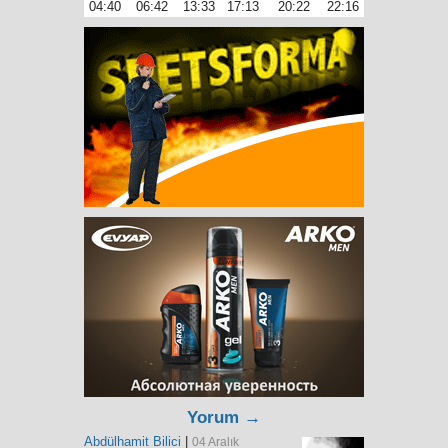
04:40
06:42
13:33
17:13
20:22
22:16
Yorum →
Abdülhamit Bilici
|
04 Aralık