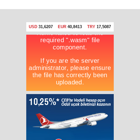
USD
31,6207
EUR
40,8413
TRY
17,5087