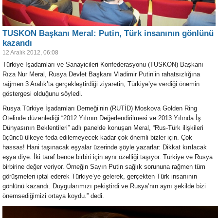
TUSKON Başkanı Meral: Putin, Türk insanının gönlünü
kazandı
12 Aralık 2012, 06:08
Türkiye İşadamları ve Sanayicileri Konfederasyonu (TUSKON) Başkanı
Rıza Nur Meral, Rusya Devlet Başkanı Vladimir Putin’in rahatsızlığına
rağmen 3 Aralık’ta gerçekleştirdiği ziyaretin, Türkiye’ye verdiği önemin
göstergesi olduğunu söyledi.
Rusya Türkiye İşadamları Derneği’nin (RUTİD) Moskova Golden Ring
Otelinde düzenlediği “2012 Yılının Değerlendirilmesi ve 2013 Yılında İş
Dünyasının Beklentileri” adlı panelde konuşan Meral, “Rus-Türk ilişkileri
üçüncü ülkeye feda edilemeyecek kadar çok önemli bizler için. Çok
hassas! Hani taşınacak eşyalar üzerinde şöyle yazarlar: Dikkat kırılacak
eşya diye. İki taraf bence birbiri için aynı özelliği taşıyor. Türkiye ve Rusya
birbirine değer veriyor. Örneğin Sayın Putin sağlık sorununa rağmen tüm
görüşmeleri iptal ederek Türkiye’ye gelerek, gerçekten Türk insanının
gönlünü kazandı. Duygularımızı pekiştirdi ve Rusya’nın aynı şekilde bizi
önemsediğimizi ortaya koydu.” dedi.