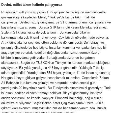
Devlet, millet takım halinde çalışıyoruz
Rusya’da 15-20 yıldır iş yapan Türk girişimciler olduğunu memnuniyetle
gözlemlediğini kaydeden Meral, “Türkiye’de biz bir takım halinde
çalışıyoruz. Devletimiz, iş dünyamız ve STK’larımız önemli çalışmalara ve
başarılara imza atıyoruz. Burada STK’ların rolü kesinlikle inkar edilemez.
Sizlerin STK’lara ilginiz de çok anlamlı. Bu kuruluşlar ülkenin
kalkınmasında çok önemli rol oynuyor. Çok büyük görevler ifade ediyorlar.
Artık dünyada her şeyi devletten bekleme dönemi geçti. Demokrasi ve
gelişmiş ülkelerde bu hep böyle. İnsanlar, kurumlar ve işadamları hep bir
araya geliyor ve ortak hedefleri doğrultusunda hizmet vermek üzere
birliktelik meydana getiriyorlar. Bu bağlamda sizler de bu çatının
altındasınız. Bugün biz TUSKON’un Türkiye’nin küresel markası olduğunu
söylüyoruz. Bir yılda yurtdışına 448 heyet gönderdik. Yaklaşık 7 bin iş
adamı gönderildi. Yurtdışından 554 heyet, yaklaşık 11 bin insan ağırlanmış.
Her gün 4 heyet gidiyor geliyor, hesaplarsak rakamları. Geçenlerde Bakan
Ali Babacan kurulumuza gelmişti ve araştırdık ondan önceki gün
yurtdışında 20 heyetimiz vardı. Bu Türkiye’nin dinamizmini gösteriyor. Türk
iş insanı sadece elinden tutmayı bekliyor. Bir yol göstermeyi bekliyor,
ondan sonrasını ise kendisi yapıyor. Ekonomi Bakanlığı, sağ olsunlar
önümüze düşüyorlar. Başta Bakan Zafer Çağlayan olmak üzere, 250’e
çıkarttıkları ekonomi müşavirlikleri birlikte her zaman yanımızda. Bunlar