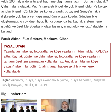
yılda 100 milyar dolar ticaret hacmine ulaşmamız lazım. Bu nasıl olacak?
Çalışmalarla olacak. Putin’in ziyareti öncelikle çok önemli oldu. Psikolojik
açıdan önemli. Çünkü Suriye konusu vardı, bu ziyaret Suriye’nin ikili
ilişkilerde çok fazla yer kapsamadığını ortaya koydu. Gündem bile
oluşturmadı, o çok önemliydi. İkinci olarak da bankacılık sistemi, enerji
işbirliği ve özellikle Sberbank olayı bizim için mutluluk verici…” ifadelerini
kullandı.
Faruk Akkan, Fuat Seferov, Moskova, Cihan
YASAL UYARI
Yayınlanan haberler, fotograflar ve köşe yazılarının tüm hakları KPLK'ya
aittir. Kaynak gösterilse dahi haberler, fotograflar ve köşe yazılarının
tamamı özel izin alınmadan kullanılamaz. Ancak alıntılanan köşe
yazısı/haberin bir bölümü, alıntılanan habere aktif link verilerek
kullanılabilir.
Tegler:
ekonomi
,
Rusya
,
rusya ekonomik büyüme
,
Rusya haberleri
,
Rusya'da
Türk İş Dünyasi
,
RUTİD
,
TUSKON
İligili haberler: