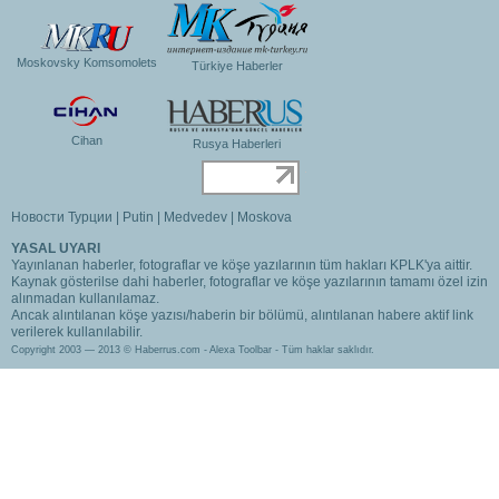
Moskovsky Komsomolets
Türkiye Haberler
Cihan
Rusya Haberleri
Новости Турции
|
Putin
|
Medvedev
|
Moskova
YASAL UYARI
Yayınlanan haberler, fotograflar ve köşe yazılarının tüm hakları KPLK'ya aittir.
Kaynak gösterilse dahi haberler, fotograflar ve köşe yazılarının tamamı özel izin
alınmadan kullanılamaz.
Ancak alıntılanan köşe yazısı/haberin bir bölümü, alıntılanan habere aktif link
verilerek kullanılabilir.
Copyright 2003 — 2013 © Haberrus.com -
Alexa Toolbar
- Tüm haklar saklıdır.