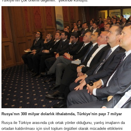
Türkiye’nin çok önemli değerleri.” şeklinde konuştu.
Rusya’nın 300 milyar dolarlık ithalatında, Türkiye’nin payı 7 milyar
Rusya ile Türkiye arasında çok ortak yönler olduğunu, yanlış imajların da
ortadan kaldırılması için sivil toplum örgütleri olarak mücadele ettiklerini