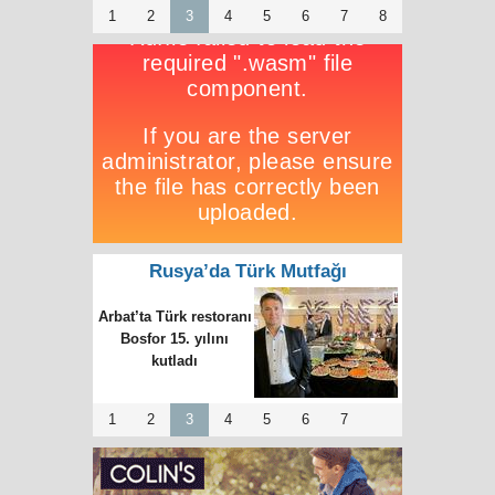
1
2
3
4
5
6
7
8
Rusya’da Türk Mutfağı
Arbat’ta Türk restoranı
Bosfor 15. yılını
kutladı
1
2
3
4
5
6
7