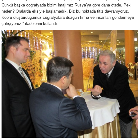
Çünkü başka coğrafyada bizim imajımız Rusya’ya göre daha ötede. Peki
neden? Oralarda eksiyle başlamadık. Biz bu noktada titiz davranıyoruz.
Köprü oluşturduğumuz coğrafyalara düzgün firma ve insanları göndermeye
çalışıyoruz.” ifadelerini kullandı.