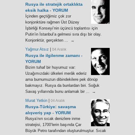
Rusya ile stratejik ortaklıkta
eksik halka - YORUM
İçinden geçtiğimiz çok zor
konjonktüre rağmen Üst Düzey
İşbirliği Konseyi’nin üçüncü toplantısı için
Putin’in İstanbul’a gelmesi sıra dışı bir olay.
Konjonktür, gerçekten ... →
Yağmur Atsız
|
04 Aralık
Rusya ile ilgilenme zamanı -
YORUM
Bizim tuhaf bir huyumuz var:
Uzağımızdaki ülkeleri merâk ederiz
ama burnumuzun dibindekilere pek dönüp
bakmayız. Rusya da bunlardan biri. Soğuk
Savaş yıllarında bunu anlamak bir ... →
Murat Yetkin
|
04 Aralık
Rusya-Türkiye: savaşma
alışveriş yap - YORUM
Rusya’nın sıcak denizlere inme
stratejisi, 1700’lerin başında Çar
Büyük Petro tarafından oluşturulmuştur. Sıcak