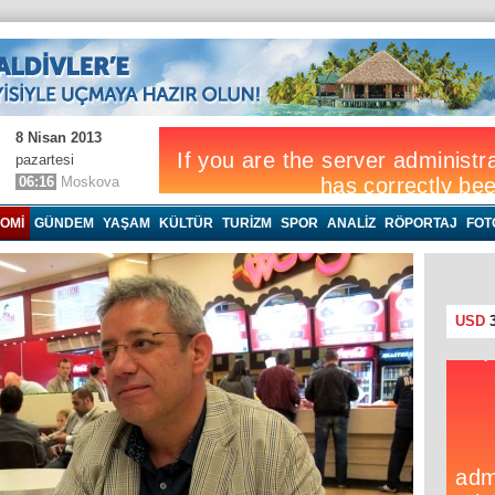
8 Nisan 2013
pazartesi
06:16
Moskova
OMI
GÜNDEM
YAŞAM
KÜLTÜR
TURIZM
SPOR
ANALIZ
RÖPORTAJ
FOT
USD
3