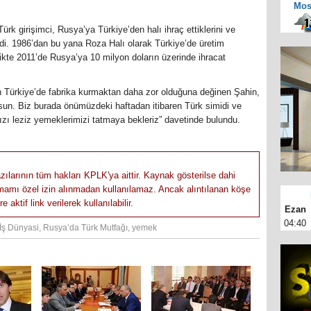
Mos
rk girişimci, Rusya’ya Türkiye’den halı ihraç ettiklerini ve
di. 1986’dan bu yana Roza Halı olarak Türkiye’de üretim
rlikte 2011’de Rusya’ya 10 milyon doların üzerinde ihracat
n Türkiye’de fabrika kurmaktan daha zor olduğuna değinen Şahin,
rsun. Biz burada önümüzdeki haftadan itibaren Türk simidi ve
zı leziz yemeklerimizi tatmaya bekleriz” davetinde bulundu.
zılarının tüm hakları KPLK'ya aittir. Kaynak gösterilse dahi
tamamı özel izin alınmadan kullanılamaz. Ancak alıntılanan köşe
aktif link verilerek kullanılabilir.
Ezan
04:40
İş Dünyasi
,
Rusya’da Türk Mutfağı
,
yemek