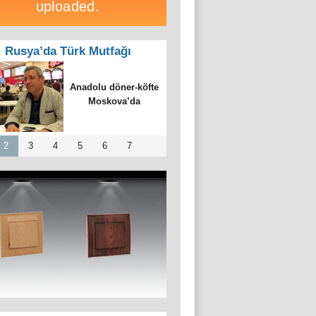
Rusya’da Türk Mutfağı
ta Türk restoranı
for 15. yılını
kutladı
2
3
4
5
6
7