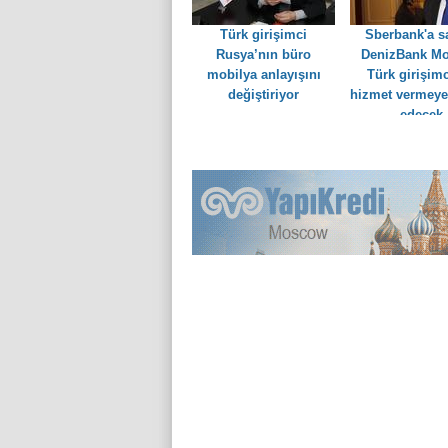
Türk girişimci
Sberbank'a sa
Rusya’nın büro
DenizBank M
mobilya anlayışını
Türk girişimc
değiştiriyor
hizmet vermey
edecek