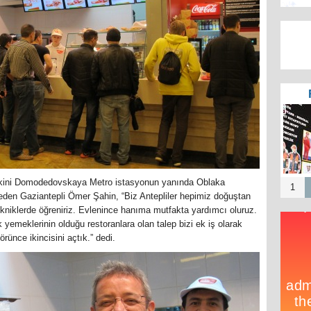
Rusya
list
ı, ilkini Domodedovskaya Metro istasyonun yanında Oblaka
1
de eden Gaziantepli Ömer Şahin, “Biz Antepliler hepimiz doğuştan
ikniklerde öğreniriz. Evlenince hanıma mutfakta yardımcı oluruz.
 yemeklerinin olduğu restoranlara olan talep bizi ek iş olarak
rünce ikincisini açtık.” dedi.