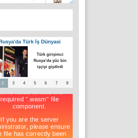
Rusya'da Türk İş Dünyasi
’da emlak kralı
esinde üç Türk
2
3
4
5
6
7
8