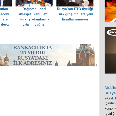
tılan
Dağıstan lideri
Rusya’nın DTÖ üyeliği
oscow
Atlasjet'i kabul etti,
Türk girişimcilere yeni
ilere
Türk iş adamlarına
fırsatlar sunuyor
e devam
yatırım çağrısı
Abdülha
Rusya 
eksik
İçinden
konjon
İşbirliğ