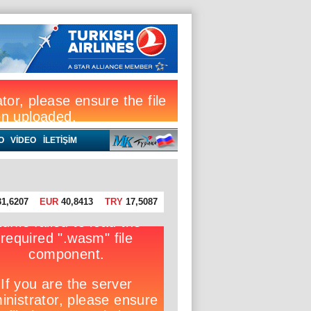
O
VIDEO
İLETİŞİM
1,6207
EUR
40,8413
TRY
17,5087