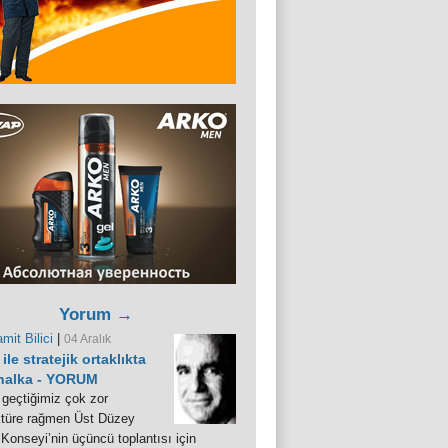
Yorum →
mit Bilici
|
04 Aralık
ile stratejik ortaklıkta
 halka - YORUM
 geçtiğimiz çok zor
ktüre rağmen Üst Düzey
i Konseyi’nin üçüncü toplantısı için