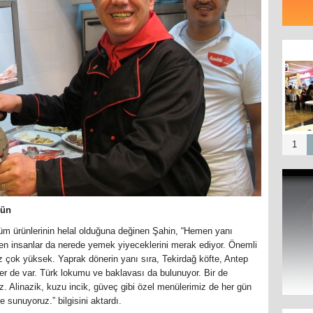
Arbat’
Bos
1
kün
tüm ürünlerinin helal olduğuna değinen Şahin, “Hemen yanı
en insanlar da nerede yemek yiyeceklerini merak ediyor. Önemli
iz çok yüksek. Yaprak dönerin yanı sıra, Tekirdağ köfte, Antep
kler de var. Türk lokumu ve baklavası da bulunuyor. Bir de
z. Alinazik, kuzu incik, güveç gibi özel menülerimiz de her gün
 sunuyoruz.” bilgisini aktardı.