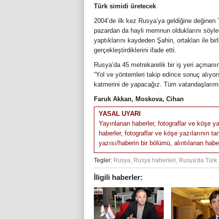
Türk simidi üretecek
2004’de ilk kez Rusya’ya geldiğine değinen Tü
pazardan da hayli memnun olduklarını söyle
yaptıklarını kaydeden Şahin, ortakları ile bi
gerçekleştirdiklerini ifade etti.
Rusya’da 45 metrekarelik bir iş yeri açmanı
“Yol ve yöntemleri takip edince sonuç alıyo
katmerini de yapacağız. Tüm vatandaşlarımı
Faruk Akkan, Moskova, Cihan
YASAL UYARI
Yayınlanan haberler, fotograflar ve köşe ya
haberler, fotograflar ve köşe yazılarının 
yazısı/haberin bir bölümü, alıntılanan habere 
Tegler:
Rusya
,
Rusya haberleri
,
Rusya'da Türk 
İligili haberler: