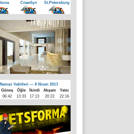
kova
Cтамбул
St.Petersburg
Namaz Vakitleri — 8 Nisan 2013
Güneş
Öğle
İkindi
Akşam
Yatsı
06:42
13:33
17:13
20:22
22:16