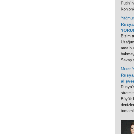
Putin’in
Konjonk
Yağmur
Rusya 
YORU
Bizim t
Uzağımı
ama bu
bakmayı
Savaş y
Murat Y
Rusya
alışve
Rusya’n
strateji
Büyük P
denizle
tamaml