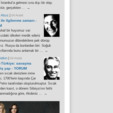
 İstanbul’a gelmesi sıra dışı bir olay.
tür, gerçekten ... →
 Atsız
|
04 Aralık
ile ilgilenme zamanı -
M
uhaf bir huyumuz var:
zdaki ülkeleri merâk ederiz
rnumuzun dibindekilere pek dönüp
z. Rusya da bunlardan biri. Soğuk
ıllarında bunu anlamak bir ... →
etkin
|
04 Aralık
-Türkiye: savaşma
riş yap - YORUM
ın sıcak denizlere inme
si, 1700’lerin başında Çar
etro tarafından oluşturulmuştur. Sıcak
rden kasıt, o dönem Sibirya’nın fethi
anmadığına göre, Akdeniz ... →