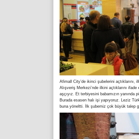
Afimall City’de ikinci şubelerini açtıkların
Alışveriş Merkezi’nde ilkini açtıklarını ifa
aşçıyız. Et terbiyesini babamızın yanında p
Burada esasen halı işi yapıyoruz. Leziz Türk
buna yöneltti. İlk şubemiz çok büyük talep gö