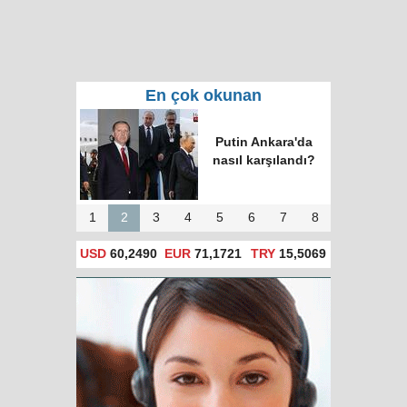
En çok okunan
Putin Ankara'da
nasıl karşılandı?
1
2
3
4
5
6
7
8
USD
60,2490
EUR
71,1721
TRY
15,5069