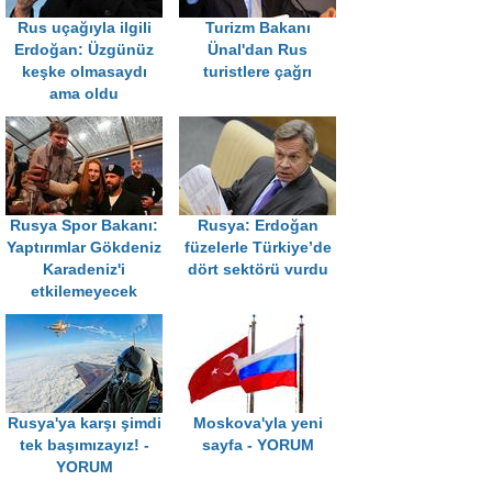
Rus uçağıyla ilgili
Turizm Bakanı
Erdoğan: Üzgünüz
Ünal'dan Rus
keşke olmasaydı
turistlere çağrı
ama oldu
Rusya Spor Bakanı:
Rusya: Erdoğan
Yaptırımlar Gökdeniz
füzelerle Türkiye’de
Karadeniz'i
dört sektörü vurdu
etkilemeyecek
Rusya'ya karşı şimdi
Moskova'yla yeni
tek başımızayız! -
sayfa - YORUM
YORUM