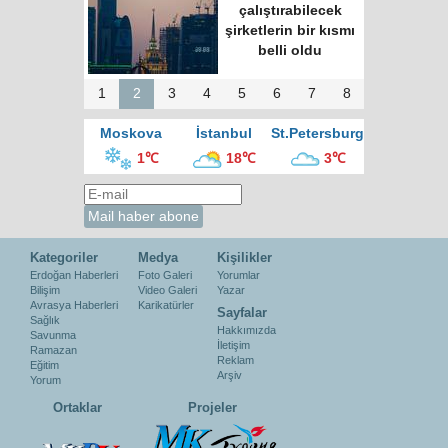
çalıştırabilecek
şirketlerin bir kısmı
belli oldu
1
2
3
4
5
6
7
8
Moskova
İstanbul
St.Petersburg
1℃
18℃
3℃
Kategoriler
Medya
Kişilikler
Erdoğan Haberleri
Foto Galeri
Yorumlar
Bilişim
Video Galeri
Yazar
Avrasya Haberleri
Karikatürler
Sayfalar
Sağlık
Hakkımızda
Savunma
İletişim
Ramazan
Reklam
Eğitim
Arşiv
Yorum
Ortaklar
Projeler