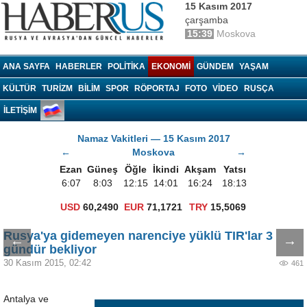
15 Kasım 2017
çarşamba
15:39
Moskova
Haberrus.com
ANA SAYFA
HABERLER
POLITIKA
EKONOMI
GÜNDEM
YAŞAM
KÜLTÜR
TURIZM
BILIM
SPOR
RÖPORTAJ
FOTO
VIDEO
RUSÇA
İLETİŞİM
Namaz Vakitleri — 15 Kasım 2017
←
Moskova
→
Ezan
Güneş
Öğle
İkindi
Akşam
Yatsı
6:07
8:03
12:15
14:01
16:24
18:13
USD
60,2490
EUR
71,1721
TRY
15,5069
Rusya'ya gidemeyen narenciye yüklü TIR'lar 3
←
→
gündür bekliyor
30 Kasım 2015, 02:42
461
Antalya ve