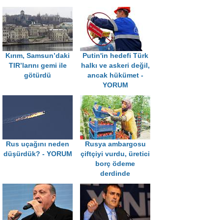
Kırım, Samsun’daki
Putin'in hedefi Türk
TIR’larını gemi ile
halkı ve askeri değil,
götürdü
ancak hükümet -
YORUM
Rus uçağını neden
Rusya ambargosu
düşürdük? - YORUM
çiftçiyi vurdu, üretici
borç ödeme
derdinde