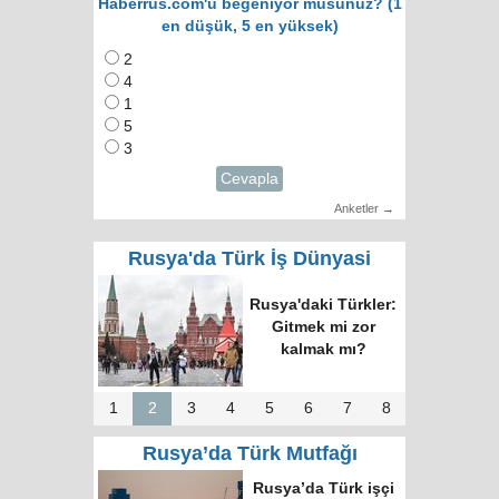
Haberrus.com'u beğeniyor musunuz? (1
en düşük, 5 en yüksek)
2
4
1
5
3
Cevapla
Anketler →
Rusya'da Türk İş Dünyasi
Rusya'daki Türkler:
Gitmek mi zor
kalmak mı?
1
2
3
4
5
6
7
8
Rusya’da Türk Mutfağı
Rusya’da Türk işçi