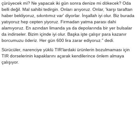
çürüyecek mi? Ne yapacak iki gün sonra denize mi dökecek? Oda
belli değil. Mal sahibi tedirgin. Onları arıyoruz. Onlar, 'karşı taraftan
haber bekliyoruz, sıkıntımız var' diyorlar. İnşallah iyi olur. Biz burada
yatıyoruz hep cepten yiyoruz. Firmadan yatma parası dahi
alamıyoruz. En azından limanda ya da depolarında bir yer bulsalar
da indirseler. Bizim içinde iyi olur. Başka işte çalışır para kazanır
borcumuzu öderiz. Her gün 600 lira zarar ediyoruz." dedi.
Sürücüler, narenciye yüklü TIR'lardaki ürünlerin bozulmaması için
TIR dorselerinin kapaklarını açarak kendilerince önlem almaya
çalışıyor.