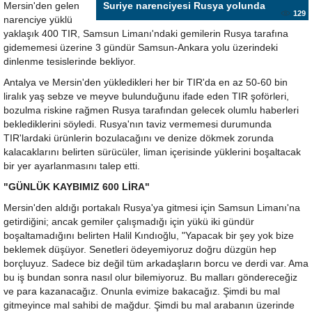
Mersin'den gelen
Suriye narenciyesi Rusya yolunda
129
narenciye yüklü
yaklaşık 400 TIR, Samsun Limanı'ndaki gemilerin Rusya tarafına
gidememesi üzerine 3 gündür Samsun-Ankara yolu üzerindeki
dinlenme tesislerinde bekliyor.
Antalya ve Mersin'den yükledikleri her bir TIR'da en az 50-60 bin
liralık yaş sebze ve meyve bulunduğunu ifade eden TIR şoförleri,
bozulma riskine rağmen Rusya tarafından gelecek olumlu haberleri
beklediklerini söyledi. Rusya'nın taviz vermemesi durumunda
TIR'lardaki ürünlerin bozulacağını ve denize dökmek zorunda
kalacaklarını belirten sürücüler, liman içerisinde yüklerini boşaltacak
bir yer ayarlanmasını talep etti.
"GÜNLÜK KAYBIMIZ 600 LİRA"
Mersin'den aldığı portakalı Rusya'ya gitmesi için Samsun Limanı'na
getirdiğini; ancak gemiler çalışmadığı için yükü iki gündür
boşaltamadığını belirten Halil Kındıoğlu, "Yapacak bir şey yok bize
beklemek düşüyor. Senetleri ödeyemiyoruz doğru düzgün hep
borçluyuz. Sadece biz değil tüm arkadaşların borcu ve derdi var. Ama
bu iş bundan sonra nasıl olur bilemiyoruz. Bu malları göndereceğiz
ve para kazanacağız. Onunla evimize bakacağız. Şimdi bu mal
gitmeyince mal sahibi de mağdur. Şimdi bu mal arabanın üzerinde