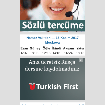
Namaz Vakitleri — 15 Kasım 2017
←
Moskova
→
Ezan
Güneş
Öğle
İkindi
Akşam
Yatsı
6:07
8:03
12:15
14:01
16:24
18:13