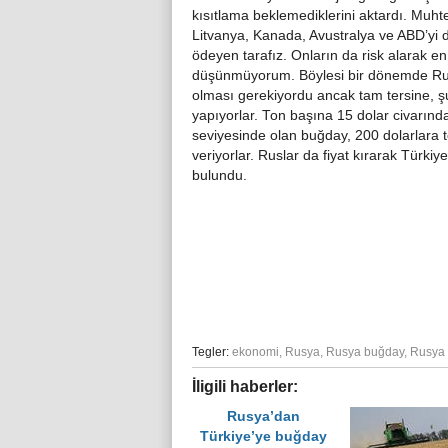
kısıtlama beklemediklerini aktardı. Muh
Litvanya, Kanada, Avustralya ve ABD’yi değ
ödeyen tarafız. Onların da risk alarak e
düşünmüyorum. Böylesi bir dönemde Rusy
olması gerekiyordu ancak tam tersine, şu
yapıyorlar. Ton başına 15 dolar civarında
seviyesinde olan buğday, 200 dolarlara t
veriyorlar. Ruslar da fiyat kırarak Türki
bulundu.
Tegler:
ekonomi
,
Rusya
,
Rusya buğday
,
Rusya
İligili haberler:
Rusya’dan
Türkiye’ye buğday