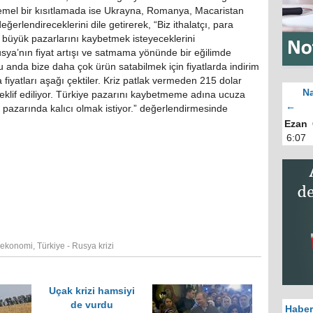
temel bir kısıtlamada ise Ukrayna, Romanya, Macaristan
erlendireceklerini dile getirerek, “Biz ithalatçı, para
n büyük pazarlarını kaybetmek isteyeceklerini
a’nın fiyat artışı ve satmama yönünde bir eğilimde
 anda bize daha çok ürün satabilmek için fiyatlarda indirim
 fiyatları aşağı çektiler. Kriz patlak vermeden 215 dolar
Na
eklif ediliyor. Türkiye pazarını kaybetmeme adına ucuza
←
ye pazarında kalıcı olmak istiyor.” değerlendirmesinde
Ezan
6:07
 ekonomi
,
Türkiye - Rusya krizi
Uçak krizi hamsiyi
de vurdu
Haber