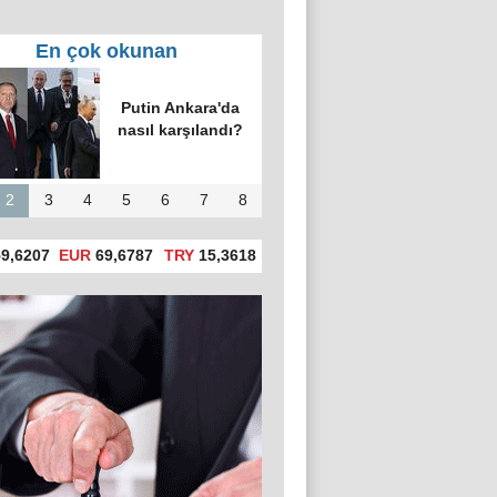
En çok okunan
Putin Ankara'da
nasıl karşılandı?
2
3
4
5
6
7
8
9,6207
EUR
69,6787
TRY
15,3618