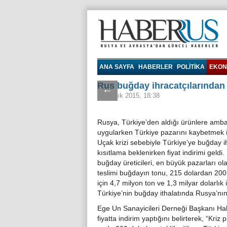
Haberrus.com
ANA SAYFA
HABERLER
POLITIKA
EKON
Rus buğday ihracatçılarından 
←
24 Aralık 2015, 18:38
Rusya, Türkiye’den aldığı ürünlere amb
uygularken Türkiye pazarını kaybetmek i
Uçak krizi sebebiyle Türkiye’ye buğday i
kısıtlama beklenirken fiyat indirimi geldi
buğday üreticileri, en büyük pazarları o
teslimi buğdayın tonu, 215 dolardan 200 
için 4,7 milyon ton ve 1,3 milyar dolarl
Türkiye’nin buğday ithalatında Rusya’nın
Ege Un Sanayicileri Derneği Başkanı Hal
fiyatta indirim yaptığını belirterek, “Kr