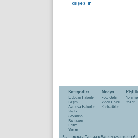
düşebilir
Kategoriler
Medya
Kişilik
Erdoğan Haberleri
Foto Galeri
Yorumla
Bilişim
Video Galeri
Yazar
Avrasya Haberleri
Karikatürler
Sağlık
Savunma
Ramazan
Eğitim
Yorum
Все новости Турции в Вашем смартфоне!