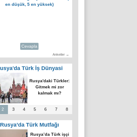
en düşük, 5 en yüksek)
Cevapla
Anketler →
usya'da Türk İş Dünyasi
Rusya'daki Türkler:
Gitmek mi zor
kalmak mı?
2
3
4
5
6
7
8
Rusya’da Türk Mutfağı
Rusya’da Türk işçi