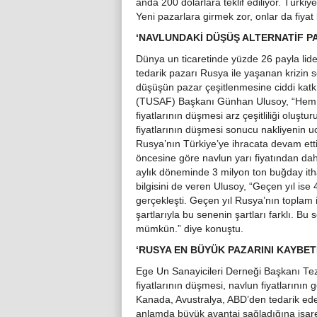
anda 200 dolarlara teklif ediliyor. Türkiy
Yeni pazarlara girmek zor, onlar da fiyat
‘NAVLUNDAKİ DÜŞÜŞ ALTERNATİF P
Dünya un ticaretinde yüzde 26 payla li
tedarik pazarı Rusya ile yaşanan krizin s
düşüşün pazar çeşitlenmesine ciddi katk
(TUSAF) Başkanı Günhan Ulusoy, “Hem U
fiyatlarının düşmesi arz çeşitliliği oluştu
fiyatlarının düşmesi sonucu nakliyenin uc
Rusya’nın Türkiye’ye ihracata devam et
öncesine göre navlun yarı fiyatından daha
aylık döneminde 3 milyon ton buğday ith
bilgisini de veren Ulusoy, “Geçen yıl ise
gerçekleşti. Geçen yıl Rusya’nın toplam
şartlarıyla bu senenin şartları farklı. B
mümkün.” diye konuştu.
‘RUSYA EN BÜYÜK PAZARINI KAYBET
Ege Un Sanayicileri Derneği Başkanı Tezc
fiyatlarının düşmesi, navlun fiyatlarının g
Kanada, Avustralya, ABD’den tedarik edeb
anlamda büyük avantaj sağladığına işar