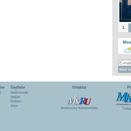
1
Mos
ler
Sayfalar
Ortaklar
Pr
r
Hakkımızda
İletişim
Reklam
Arşiv
Moskovsky Komsomolets
Türki