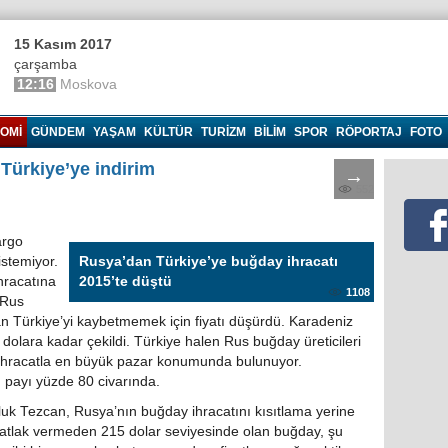
15 Kasım 2017
çarşamba
12:16
Moskova
OMI
GÜNDEM
YAŞAM
KÜLTÜR
TURIZM
BILIM
SPOR
RÖPORTAJ
FOTO
Türkiye’ye indirim
→
552
argo
stemiyor.
Rusya’dan Türkiye’ye buğday ihracatı
hracatına
2015’te düştü
1108
. Rus
lan Türkiye’yi kaybetmemek için fiyatı düşürdü. Karadeniz
dolara kadar çekildi. Türkiye halen Rus buğday üreticileri
ık ihracatla en büyük pazar konumunda bulunuyor.
 payı yüzde 80 civarında.
uk Tezcan, Rusya’nın buğday ihracatını kısıtlama yerine
iz patlak vermeden 215 dolar seviyesinde olan buğday, şu