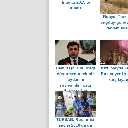
ihracatı 2015’te
düştü
Rusya, Türki
buğday gönd
devam ede
Demirtaş: Rus uçağı
Kızıl Meydan 
düşürmenin tek bir
Ruslar yeni yı
faydasını
karşılaya
söylesinler, özür
dileyeceğim
TÜRSAB: Rus turist
sayısı 2016'da da