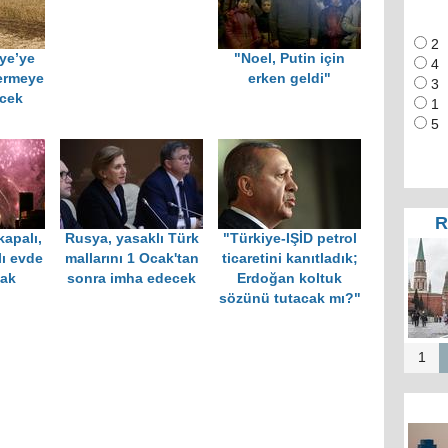
2
ye’ye
"Noel, Putin için
4
ermeye
erken geldi"
3
cek
1
5
R
kapalı,
Rusya, yasaklı Türk
"Türkiye-IŞİD petrol
lı evde
mallarını 1 Ocak'tan
ticaretini kanıtladık;
cak
sonra imha edecek
Erdoğan koltuk
sözünü tutacak mı?"
1