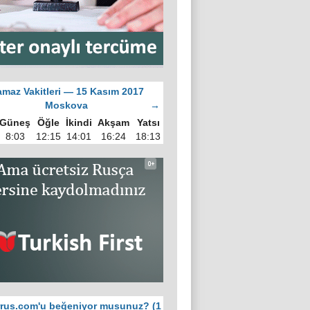
maz Vakitleri — 15 Kasım 2017
Moskova
→
Güneş
Öğle
İkindi
Akşam
Yatsı
8:03
12:15
14:01
16:24
18:13
rus.com'u beğeniyor musunuz? (1