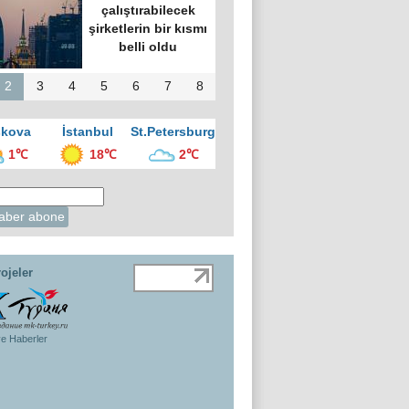
çalıştırabilecek
şirketlerin bir kısmı
belli oldu
2
3
4
5
6
7
8
kova
İstanbul
St.Petersburg
1℃
18℃
2℃
ojeler
ye Haberler