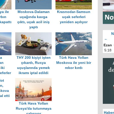
ya ile
Moskova-Dalaman
Krasnodar-Samsun
ybın
uçağında kavga
uçak seferleri
kapattı
çıktı, uçak acil iniş
yeniden açılıyor
yaptı
N
←
Ezan
5:18
va
THY 200 kişiyi işten
Türk Hava Yolları
dan
çıkardı, Rusya
Moskova ile yeni bir
iki
uçuşlarında yemek
rekor kırdı
eferler
ikramı iptal edildi
lot
ı,
skova
al etti
Türk Hava Yolları
Rusya'da tutunmaya
Haber
çalışıyor