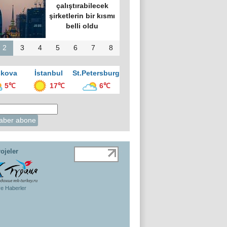
çalıştırabilecek
şirketlerin bir kısmı
belli oldu
2
3
4
5
6
7
8
kova
İstanbul
St.Petersburg
5℃
17℃
6℃
ojeler
ye Haberler