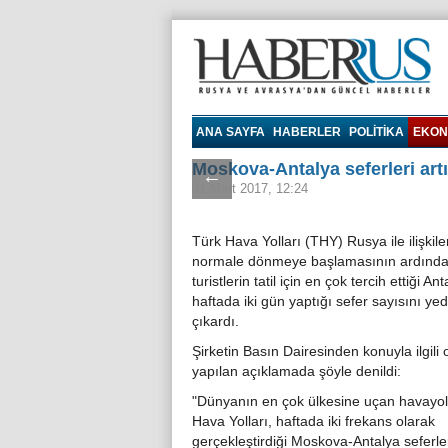
Haberrus.com
ANA SAYFA
HABERLER
POLITIKA
EKON
Moskova-Antalya seferleri artı
←
31 Mart 2017, 12:24
Türk Hava Yolları (THY) Rusya ile ilişkile
normale dönmeye başlamasının ardında
turistlerin tatil için en çok tercih ettiği An
haftada iki gün yaptığı sefer sayısını yed
çıkardı.
Şirketin Basın Dairesinden konuyla ilgili 
yapılan açıklamada şöyle denildi:
"Dünyanın en çok ülkesine uçan havayo
Hava Yolları, haftada iki frekans olarak
gerçekleştirdiği Moskova-Antalya seferle