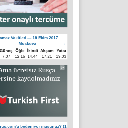
amaz Vakitleri — 19 Ekim 2017
Moskova
→
Güneş
Öğle
İkindi
Akşam
Yatsı
7:07
12:15
14:44
17:21
19:03
rus.com'u beğeniyor musunuz? (1