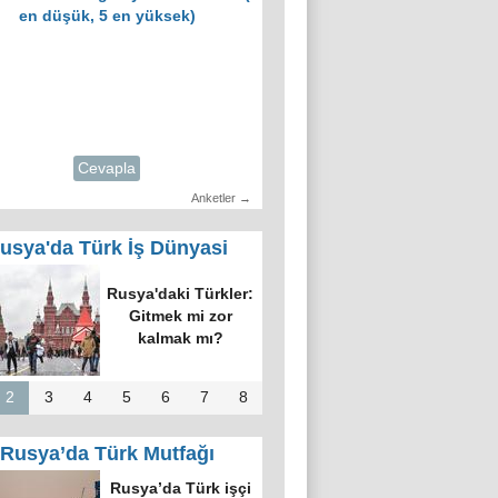
en düşük, 5 en yüksek)
Cevapla
Anketler →
usya'da Türk İş Dünyasi
Rusya'daki Türkler:
Gitmek mi zor
kalmak mı?
2
3
4
5
6
7
8
Rusya’da Türk Mutfağı
Rusya’da Türk işçi