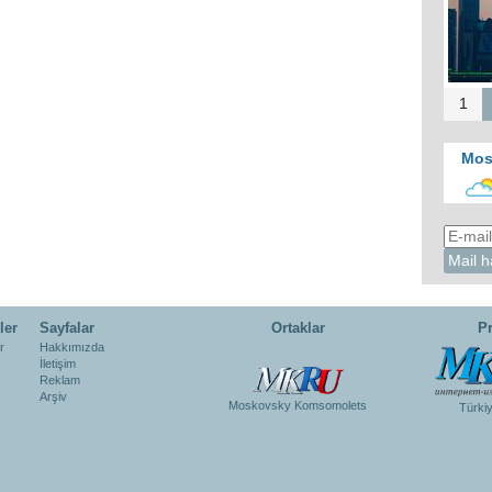
1
Mos
ler
Sayfalar
Ortaklar
Pr
r
Hakkımızda
İletişim
Reklam
Arşiv
Moskovsky Komsomolets
Türki