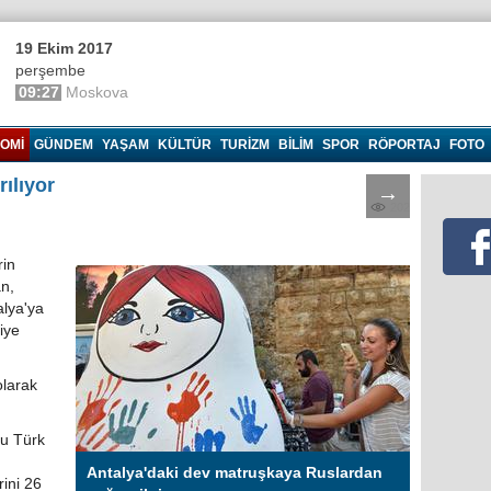
19 Ekim 2017
perşembe
09:27
Moskova
OMI
GÜNDEM
YAŞAM
KÜLTÜR
TURIZM
BILIM
SPOR
RÖPORTAJ
FOTO
rılıyor
→
202
rin
n,
talya'ya
iye
olarak
lu Türk
Antalya'daki dev matruşkaya Ruslardan
rini 26