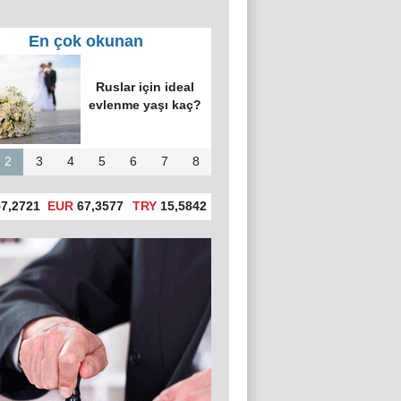
En çok okunan
Ruslar için ideal
evlenme yaşı kaç?
2
3
4
5
6
7
8
7,2721
EUR
67,3577
TRY
15,5842