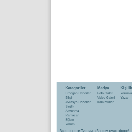
Kategoriler
Medya
Kişilik
Erdoğan Haberleri
Foto Galeri
Yorumla
Bilişim
Video Galeri
Yazar
Avrasya Haberleri
Karikatürler
Sağlık
Savunma
Ramazan
Eğitim
Yorum
Все новости Турции в Вашем смартфоне!