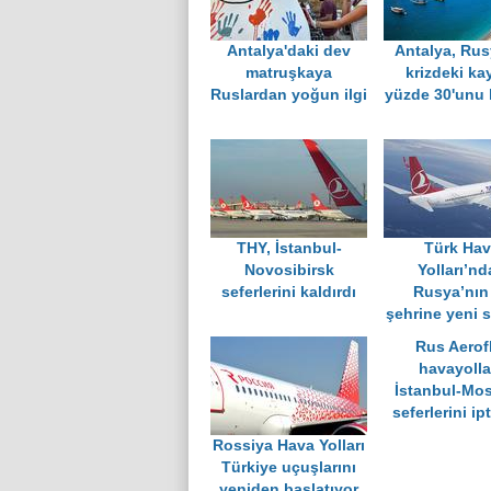
Antalya'daki dev
Antalya, Rus
matruşkaya
krizdeki ka
Ruslardan yoğun ilgi
yüzde 30'unu 
THY, İstanbul-
Türk Ha
Novosibirsk
Yolları’n
seferlerini kaldırdı
Rusya’nın 
şehrine yeni s
Rus Aerof
havayollar
İstanbul-Mo
seferlerini ipt
Rossiya Hava Yolları
Türkiye uçuşlarını
yeniden başlatıyor