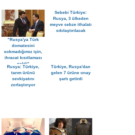
Sebebi Türkiye:
Rusya, 3 ülkeden
meyve sebze ithalatı
sıkılaştırılacak
"Rusya'ya Türk
domatesini
sokmadığımız için,
ihracat kısıtlaması
geldi"
Rusya: Türkiye,
Türkiye, Rusya'dan
tarım ürünü
gelen 7 ürüne onay
sevkiyatını
şartı getirdi
zorlaştırıyor