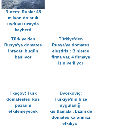
Ruters: Ruslar 45
milyon dolarlık
uyduyu uzayda
kaybetti
Türkiye'den
Türkiye'den
Rusya'ya domates
Rusya'ya domates
ihracatı bugün
eleştirisi: Binlerce
başlıyor
firma var, 4 firmaya
izin veriliyor
Tkaçov: Türk
Dvorkoviç:
domatesleri Rus
Türkiye'nin bize
pazarını
uyguladığı
etkilemeyecek
kısıtlamalar, bizim de
domates kararımızı
etkiliyor