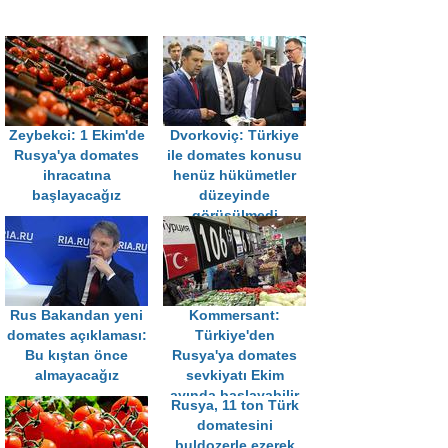
Zeybekci: 1 Ekim'de
Dvorkoviç: Türkiye
Rusya'ya domates
ile domates konusu
ihracatına
henüz hükümetler
başlayacağız
düzeyinde
görüşülmedi
Rus Bakandan yeni
Kommersant:
domates açıklaması:
Türkiye'den
Bu kıştan önce
Rusya'ya domates
almayacağız
sevkiyatı Ekim
ayında başlayabilir
Rusya, 11 ton Türk
domatesini
buldozerle ezerek