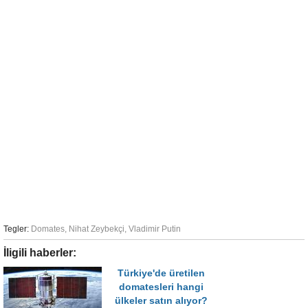
Tegler:
Domates
,
Nihat Zeybekçi
,
Vladimir Putin
İligili haberler:
Türkiye'de üretilen
domatesleri hangi
ülkeler satın alıyor?