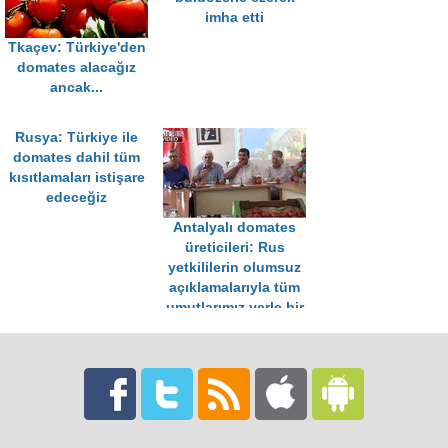
imha etti
Tkaçev: Türkiye'den
domates alacağız
ancak...
Rusya: Türkiye ile
domates dahil tüm
kısıtlamaları istişare
edeceğiz
Antalyalı domates
üreticileri: Rus
yetkililerin olumsuz
açıklamalarıyla tüm
umutlarımız yerle bir
oldu