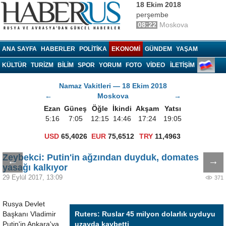
18 Ekim 2018
perşembe
08:22
Moskova
Haberrus.com
ANA SAYFA
HABERLER
POLITIKA
EKONOMI
GÜNDEM
YAŞAM
KÜLTÜR
TURIZM
BILIM
SPOR
YORUM
FOTO
VIDEO
İLETİŞİM
Namaz Vakitleri — 18 Ekim 2018
←
Moskova
→
Ezan
Güneş
Öğle
İkindi
Akşam
Yatsı
5:16
7:05
12:15
14:46
17:24
19:05
USD
65,4026
EUR
75,6512
TRY
11,4963
Zeybekci: Putin'in ağzından duyduk, domates
←
→
yasağı kalkıyor
29 Eylül 2017, 13:09
371
Rusya Devlet
Başkanı Vladimir
Ruters: Ruslar 45 milyon dolarlık uyduyu
Putin'in Ankara'ya
uzayda kaybetti