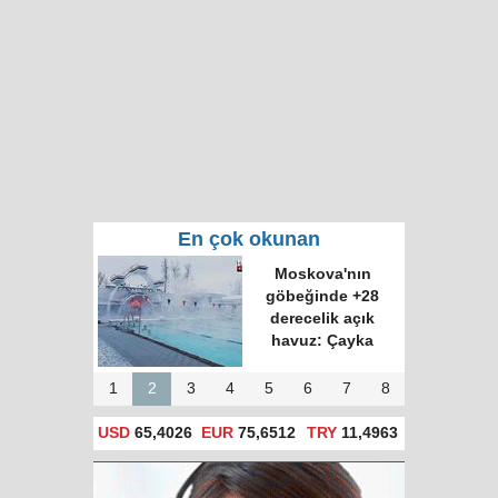
En çok okunan
Moskova'nın
göbeğinde +28
derecelik açık
havuz: Çayka
1
2
3
4
5
6
7
8
USD
65,4026
EUR
75,6512
TRY
11,4963