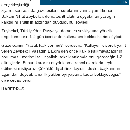
197
gerçekleştirdiği
ziyaret sonrasında gazetecilerin sorularını yanıtlayan Ekonomi
Bakanı Nihat Zeybekci, domates ithalatına uygulanan yasağın
kalktığını 'Putin'in ağzından duyduğunu' söyledi.
Zeybekci, Türkiye'den Rusya'ya domates sevkiyatına yönelik
engellemelerin 1-2 gün içerisinde kalkmasını beklediklerini söyledi.
Gazetecinin, "Yasak kalkıyor mu?" sorusuna "Kalkıyor" diyerek yanıt
veren Zeybekci, yasağın 1 Ekim'den önce kalkıp kalkmayacağının
sorulması üzerine ise "İnşallah, teknik anlamda onu göreceğiz 1-2
gün içinde. Bunun kararını duyduk ama resmi olarak da teyit
edilmesini istiyoruz. Çözüldü diyebiliriz, teyidini devlet başkanının
ağzından duyduk ama ilk yüklemeyi yapana kadar bekleyeceğiz."
diye cevap verdi.
HABERRUS