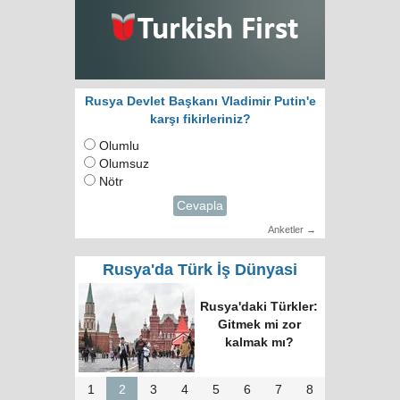
Rusya Devlet Başkanı Vladimir Putin'e
karşı fikirleriniz?
Olumlu
Olumsuz
Nötr
Cevapla
Anketler →
Rusya'da Türk İş Dünyasi
Rusya'daki Türkler:
Gitmek mi zor
kalmak mı?
1
2
3
4
5
6
7
8