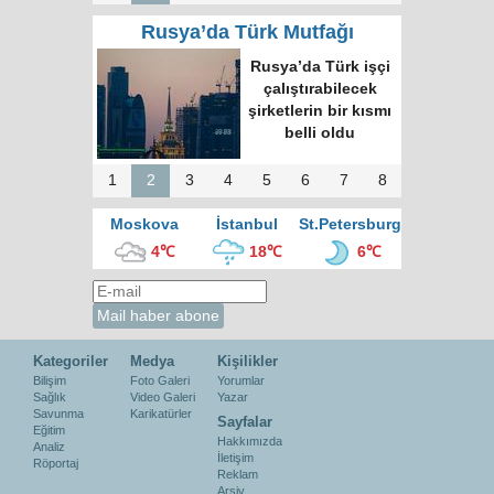
Rusya’da Türk Mutfağı
Rusya’da Türk işçi
çalıştırabilecek
şirketlerin bir kısmı
belli oldu
1
2
3
4
5
6
7
8
Moskova
İstanbul
St.Petersburg
4℃
18℃
6℃
Kategoriler
Medya
Kişilikler
Bilişim
Foto Galeri
Yorumlar
Sağlık
Video Galeri
Yazar
Savunma
Karikatürler
Sayfalar
Eğitim
Hakkımızda
Analiz
İletişim
Röportaj
Reklam
Arşiv