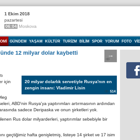
1 Ekim 2018
pazartesi
06:04
Moskova
OMI
GÜNDEM
YAŞAM
KÜLTÜR
TURIZM
BILIM
SPOR
YORUM
FOTO
VI
günde 12 milyar dolar kaybetti
→
323
tı
r için
20 milyar dolarlık servetiyle Rusya'nın en
zengin insanı: Vladimir Lisin
514
Oleg
seleri, ABD'nin Rusya'ya yaptırımları artırmasının ardından
 arasında sadece Deripaska ve onun şirketleri yok.
lenen Rus dolar milyarderleri, yaptırımlar sebebiyle bir
ı geçtiğimiz hafta genişletmiş, listeye 14 şirket ve 17 isim