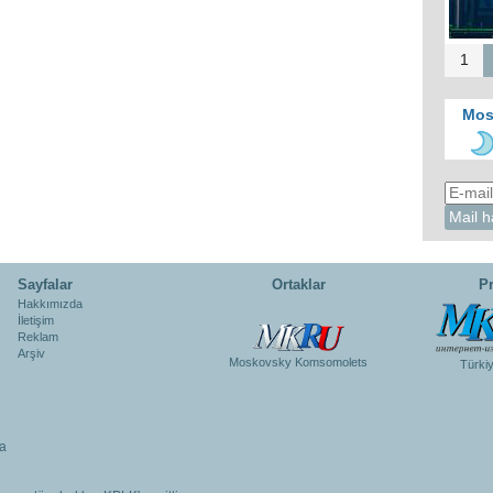
1
Mos
Sayfalar
Ortaklar
Pr
Hakkımızda
İletişim
Reklam
Arşiv
Moskovsky Komsomolets
Türki
a