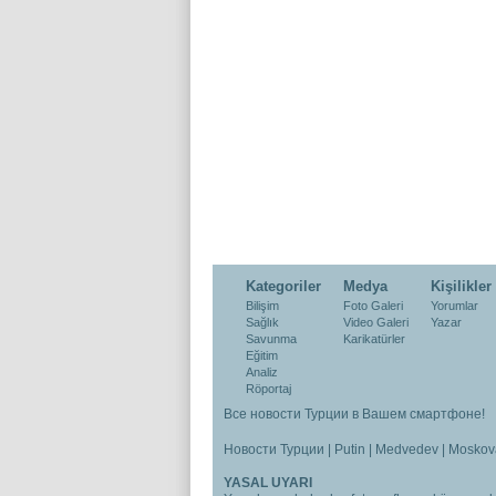
Kategoriler
Medya
Kişilikler
Bilişim
Foto Galeri
Yorumlar
Sağlık
Video Galeri
Yazar
Savunma
Karikatürler
Eğitim
Analiz
Röportaj
Все новости Турции в Вашем смартфоне!
Новости Турции
|
Putin
|
Medvedev
|
Moskov
YASAL UYARI