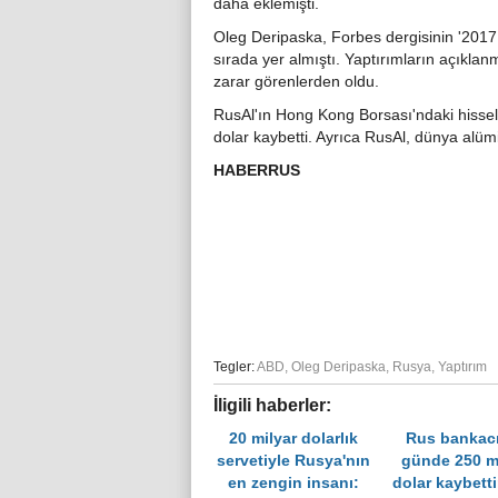
daha eklemişti.
Oleg Deripaska, Forbes dergisinin '2017 
sırada yer almıştı. Yaptırımların açıklan
zarar görenlerden oldu.
RusAl'ın Hong Kong Borsası'ndaki hissel
dolar kaybetti. Ayrıca RusAl, dünya alüm
HABERRUS
Tegler:
ABD
,
Oleg Deripaska
,
Rusya
,
Yaptırım
İligili haberler:
20 milyar dolarlık
Rus bankacı
servetiyle Rusya'nın
günde 250 m
en zengin insanı:
dolar kaybett