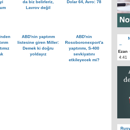
yi
da biz belirleriz,
Dolar 64, Avro: 78
rum
Lavrov değil
i'nden
ABD'nin yaptırım
ABD'nin
ırım
listesine giren Miller:
Rosoboronexport'a
←
tımız
Demek ki doğru
yaptırımı, S-400
Ezan
ak
yoldayız
sevkiyatını
4:41
etkileyecek mi?
Rusy