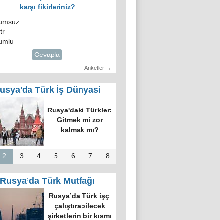
karşı fikirleriniz?
umsuz
tr
umlu
Cevapla
Anketler →
usya'da Türk İş Dünyasi
Rusya'daki Türkler:
Gitmek mi zor
kalmak mı?
2
3
4
5
6
7
8
Rusya’da Türk Mutfağı
Rusya’da Türk işçi
çalıştırabilecek
şirketlerin bir kısmı