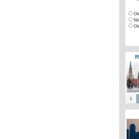
Ol
Nö
Ol
R
1