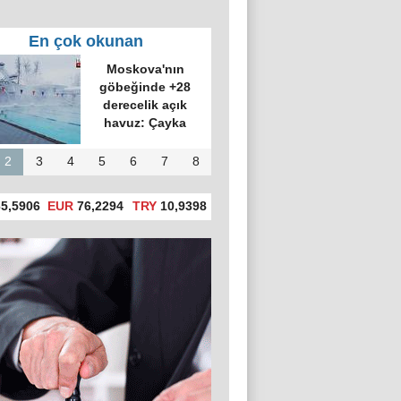
En çok okunan
Moskova'nın
göbeğinde +28
derecelik açık
havuz: Çayka
2
3
4
5
6
7
8
5,5906
EUR
76,2294
TRY
10,9398