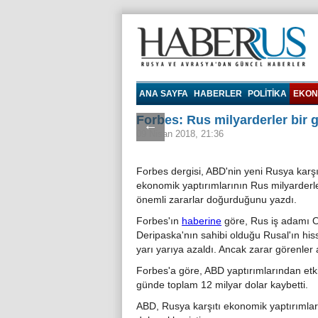
Haberrus.com
ANA SAYFA
HABERLER
POLITIKA
EKON
Forbes: Rus milyarderler bir 
←
09 Nisan 2018, 21:36
Forbes dergisi, ABD'nin yeni Rusya karşı
ekonomik yaptırımlarının Rus milyarderle
önemli zararlar doğurduğunu yazdı.
Forbes'ın
haberine
göre, Rus iş adamı 
Deripaska'nın sahibi olduğu Rusal'ın his
yarı yarıya azaldı. Ancak zarar görenler
Forbes'a göre, ABD yaptırımlarından etki
günde toplam 12 milyar dolar kaybetti.
ABD, Rusya karşıtı ekonomik yaptırımların