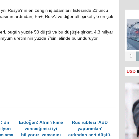
yılı Rusya'nın en zengin iş adamları' listesinde 23'üncü
masının ardından, En+, RusAl ve diğer altı şirketiyle en çok
eri, bugün yüzde 50 düştü ve bu düşüşle şirket, 4,3 milyar
imyum üretiminin yüzde 7'sini elinde bulunduruyor.
1
USD
6
: Bir
Erdoğan: Afrin'i kime
Rus rublesi 'ABD
ilyon
vereceğimizi iyi
yaptırımları'
im ama
biliyoruz, zamanını
ardından sert düştü: