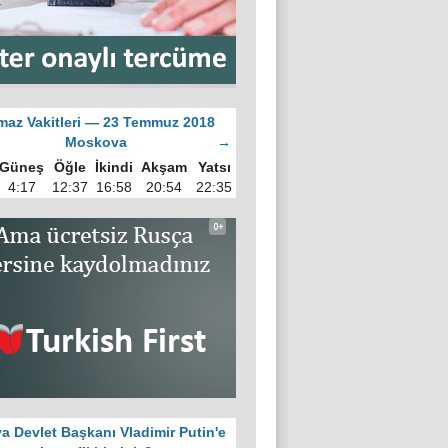
az Vakitleri — 23 Temmuz 2018
Moskova
→
Güneş
Öğle
İkindi
Akşam
Yatsı
4:17
12:37
16:58
20:54
22:35
a Devlet Başkanı Vladimir Putin'e