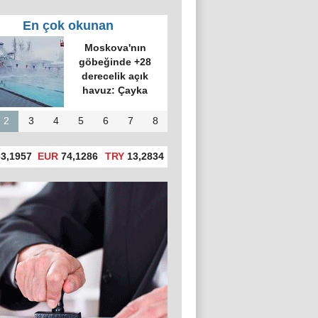
En çok okunan
Moskova'nın
göbeğinde +28
derecelik açık
havuz: Çayka
2
3
4
5
6
7
8
3,1957
EUR
74,1286
TRY
13,2834