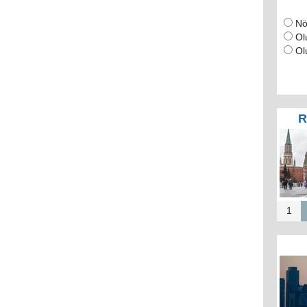
Nö
Ol
Ol
R
1