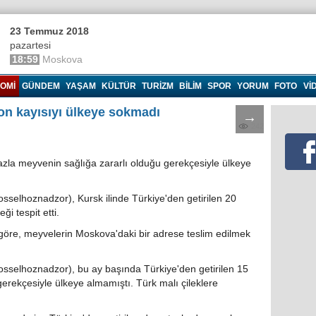
23 Temmuz 2018
pazartesi
18:59
Moskova
OMI
GÜNDEM
YAŞAM
KÜLTÜR
TURIZM
BILIM
SPOR
YORUM
FOTO
VI
on kayısıyı ülkeye sokmadı
→
242
azla meyvenin sağlığa zararlı olduğu gerekçesiyle ülkeye
sselhoznadzor), Kursk ilinde Türkiye'den getirilen 20
i tespit etti.
 göre, meyvelerin Moskova'daki bir adrese teslim edilmek
sselhoznadzor), bu ay başında Türkiye'den getirilen 15
 gerekçesiyle ülkeye almamıştı. Türk malı çileklere