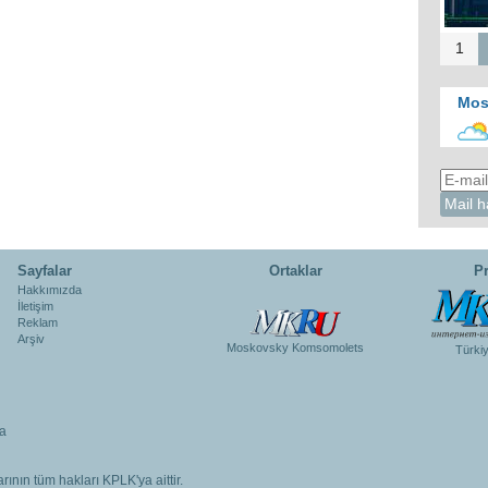
1
Mos
Sayfalar
Ortaklar
Pr
Hakkımızda
İletişim
Reklam
Arşiv
Moskovsky Komsomolets
Türki
a
rının tüm hakları KPLK'ya aittir.