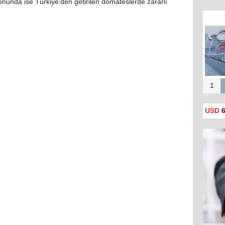
unda ise Türkiye'den getirilen domateslerde zararlı
1
USD
6