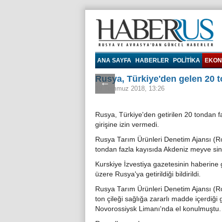
Haberrus.com
ANA SAYFA
HABERLER
POLITIKA
EKON
Rusya, Türkiye'den gelen 20 t
←
19 Temmuz 2018, 13:26
Rusya, Türkiye'den getirilen 20 tondan f
girişine izin vermedi.
Rusya Tarım Ürünleri Denetim Ajansı (Ro
tondan fazla kayısıda Akdeniz meyve sineğ
Kurskiye İzvestiya gazetesinin haberine
üzere Rusya'ya getirildiği bildirildi.
Rusya Tarım Ürünleri Denetim Ajansı (Ro
ton çileği sağlığa zararlı madde içerdiği
Novorossiysk Limanı'nda el konulmuştu.