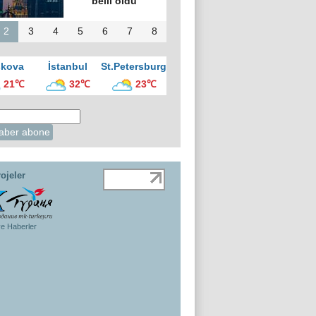
belli oldu
2
3
4
5
6
7
8
kova
İstanbul
St.Petersburg
21℃
32℃
23℃
ojeler
ye Haberler