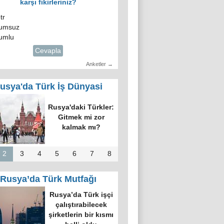
karşı fikirleriniz?
tr
umsuz
umlu
Cevapla
Anketler →
usya'da Türk İş Dünyasi
Rusya'daki Türkler:
Gitmek mi zor
kalmak mı?
2
3
4
5
6
7
8
Rusya’da Türk Mutfağı
Rusya’da Türk işçi
çalıştırabilecek
şirketlerin bir kısmı