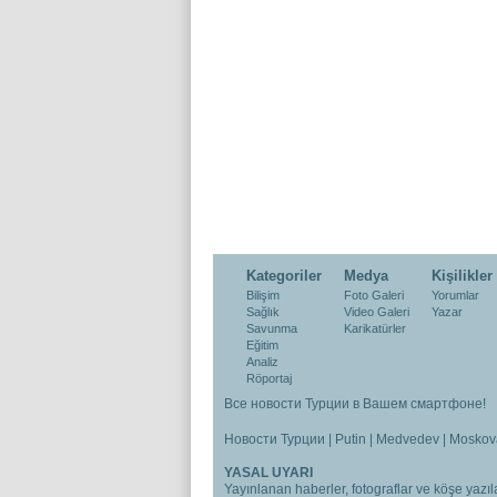
Kategoriler
Medya
Kişilikler
Bilişim
Foto Galeri
Yorumlar
Sağlık
Video Galeri
Yazar
Savunma
Karikatürler
Eğitim
Analiz
Röportaj
Все новости Турции в Вашем смартфоне!
Новости Турции
|
Putin
|
Medvedev
|
Moskov
YASAL UYARI
Yayınlanan haberler, fotograflar ve köşe yazıla