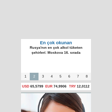
En çok okunan
Rusya'nın en çok alkol tüketen
şehirleri: Moskova 16. sırada
1
2
3
4
5
6
7
8
USD
65,5799
EUR
74,9906
TRY
12,0112