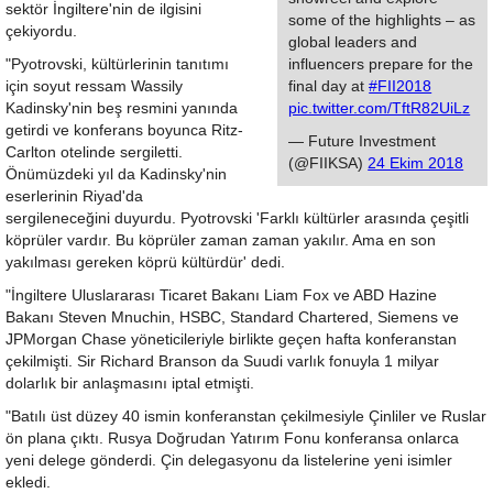
sektör İngiltere'nin de ilgisini
some of the highlights – as
çekiyordu.
global leaders and
"Pyotrovski, kültürlerinin tanıtımı
influencers prepare for the
için soyut ressam Wassily
final day at
#FII2018
Kadinsky'nin beş resmini yanında
pic.twitter.com/TftR82UiLz
getirdi ve konferans boyunca Ritz-
— Future Investment
Carlton otelinde sergiletti.
(@FIIKSA)
24 Ekim 2018
Önümüzdeki yıl da Kadinsky'nin
eserlerinin Riyad'da
sergileneceğini duyurdu. Pyotrovski 'Farklı kültürler arasında çeşitli
köprüler vardır. Bu köprüler zaman zaman yakılır. Ama en son
yakılması gereken köprü kültürdür' dedi.
"İngiltere Uluslararası Ticaret Bakanı Liam Fox ve ABD Hazine
Bakanı Steven Mnuchin, HSBC, Standard Chartered, Siemens ve
JPMorgan Chase yöneticileriyle birlikte geçen hafta konferanstan
çekilmişti. Sir Richard Branson da Suudi varlık fonuyla 1 milyar
dolarlık bir anlaşmasını iptal etmişti.
"Batılı üst düzey 40 ismin konferanstan çekilmesiyle Çinliler ve Ruslar
ön plana çıktı. Rusya Doğrudan Yatırım Fonu konferansa onlarca
yeni delege gönderdi. Çin delegasyonu da listelerine yeni isimler
ekledi.