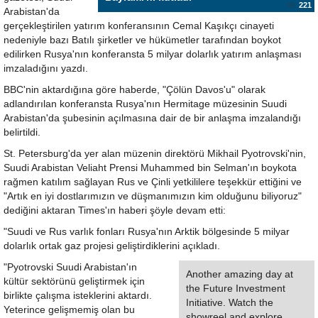
221
Arabistan'da
gerçekleştirilen yatırım konferansının Cemal Kaşıkçı cinayeti
nedeniyle bazı Batılı şirketler ve hükümetler tarafından boykot
edilirken Rusya'nın konferansta 5 milyar dolarlık yatırım anlaşması
imzaladığını yazdı.
BBC'nin aktardığına göre haberde, "Çölün Davos'u" olarak
adlandırılan konferansta Rusya'nın Hermitage müzesinin Suudi
Arabistan'da şubesinin açılmasına dair de bir anlaşma imzalandığı
belirtildi.
St. Petersburg'da yer alan müzenin direktörü Mikhail Pyotrovski'nin,
Suudi Arabistan Veliaht Prensi Muhammed bin Selman'ın boykota
rağmen katılım sağlayan Rus ve Çinli yetkililere teşekkür ettiğini ve
"Artık en iyi dostlarımızın ve düşmanımızın kim olduğunu biliyoruz"
dediğini aktaran Times'ın haberi şöyle devam etti:
"Suudi ve Rus varlık fonları Rusya'nın Arktik bölgesinde 5 milyar
dolarlık ortak gaz projesi geliştirdiklerini açıkladı.
"Pyotrovski Suudi Arabistan'ın
Another amazing day at
kültür sektörünü geliştirmek için
the Future Investment
birlikte çalışma isteklerini aktardı.
Initiative. Watch the
Yeterince gelişmemiş olan bu
showreel and explore