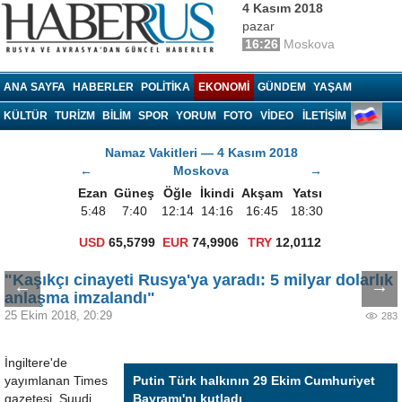
4 Kasım 2018
pazar
16:26
Moskova
Haberrus.com
ANA SAYFA
HABERLER
POLITIKA
EKONOMI
GÜNDEM
YAŞAM
KÜLTÜR
TURIZM
BILIM
SPOR
YORUM
FOTO
VIDEO
İLETİŞİM
Namaz Vakitleri — 4 Kasım 2018
←
Moskova
→
Ezan
Güneş
Öğle
İkindi
Akşam
Yatsı
5:48
7:40
12:14
14:16
16:45
18:30
USD
65,5799
EUR
74,9906
TRY
12,0112
"Kaşıkçı cinayeti Rusya'ya yaradı: 5 milyar dolarlık
←
→
anlaşma imzalandı"
25 Ekim 2018, 20:29
283
İngiltere'de
yayımlanan Times
Putin Türk halkının 29 Ekim Cumhuriyet
gazetesi, Suudi
Bayramı'nı kutladı