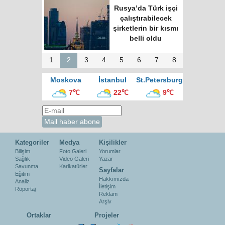
Rusya’da Türk işçi
çalıştırabilecek
şirketlerin bir kısmı
belli oldu
1
2
3
4
5
6
7
8
Moskova
İstanbul
St.Petersburg
7℃
22℃
9℃
Kategoriler
Medya
Kişilikler
Bilişim
Foto Galeri
Yorumlar
Sağlık
Video Galeri
Yazar
Savunma
Karikatürler
Sayfalar
Eğitim
Hakkımızda
Analiz
İletişim
Röportaj
Reklam
Arşiv
Ortaklar
Projeler