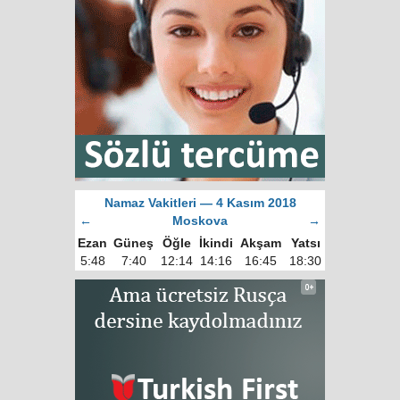
Namaz Vakitleri — 4 Kasım 2018
←
Moskova
→
Ezan
Güneş
Öğle
İkindi
Akşam
Yatsı
5:48
7:40
12:14
14:16
16:45
18:30