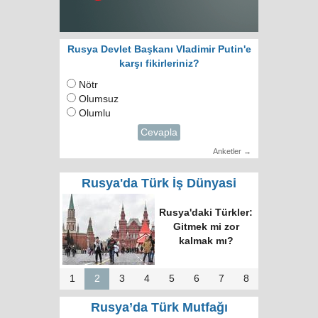
Rusya Devlet Başkanı Vladimir Putin'e
karşı fikirleriniz?
Nötr
Olumsuz
Olumlu
Cevapla
Anketler →
Rusya'da Türk İş Dünyasi
Rusya'daki Türkler:
Gitmek mi zor
kalmak mı?
1
2
3
4
5
6
7
8
Rusya’da Türk Mutfağı