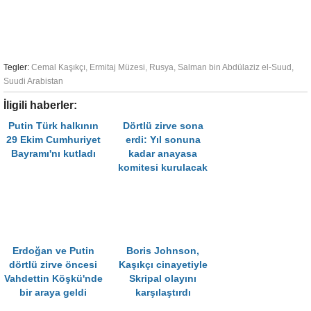
Tegler:
Cemal Kaşıkçı
,
Ermitaj Müzesi
,
Rusya
,
Salman bin Abdülaziz el-Suud
,
Suudi Arabistan
İligili haberler:
Putin Türk halkının
Dörtlü zirve sona
29 Ekim Cumhuriyet
erdi: Yıl sonuna
Bayramı'nı kutladı
kadar anayasa
komitesi kurulacak
Erdoğan ve Putin
Boris Johnson,
dörtlü zirve öncesi
Kaşıkçı cinayetiyle
Vahdettin Köşkü'nde
Skripal olayını
bir araya geldi
karşılaştırdı