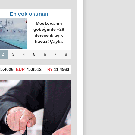
En çok okunan
'in tanıttığı 6
eni silah ve
özellikleri
2
3
4
5
6
7
8
5,4026
EUR
75,6512
TRY
11,4963