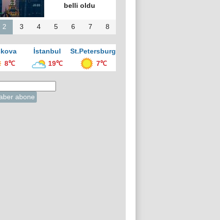
vesi Gecesi”
üzenlendi
2
3
4
5
6
7
8
kova
İstanbul
St.Petersburg
8℃
19℃
7℃