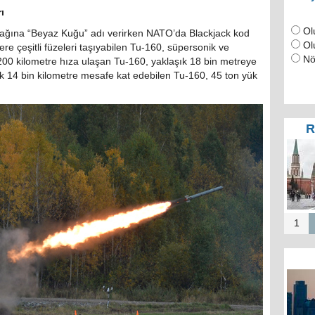
ı
Ol
ağına “Beyaz Kuğu” adı verirken NATO’da Blackjack kod
Ol
ere çeşitli füzeleri taşıyabilen Tu-160, süpersonik ve
Nö
200 kilometre hıza ulaşan Tu-160, yaklaşık 18 bin metreye
ık 14 bin kilometre mesafe kat edebilen Tu-160, 45 ton yük
R
RUT
Puti
Mos
a
1
Mos
b
merk