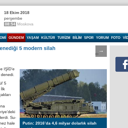
18 Ekim 2018
perşembe
08:54
Moskova
OMI
GÜNDEM
YAŞAM
KÜLTÜR
TURIZM
BILIM
SPOR
YORUM
FOTO
VI
denediği 5 modern silah
→
1617
e IŞİD’e
h denedi.
l’ 5
İlk
çakları
ona
riye’deki
erdi. Su-
mez hale
Putin: 2016’da 4,6 milyar dolarlık silah