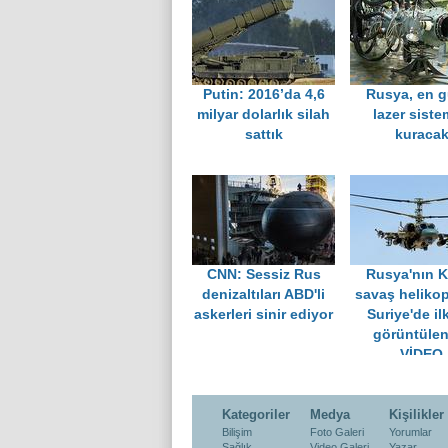
Putin: 2016’da 4,6
Rusya, en g
milyar dolarlık silah
lazer siste
sattık
kuraca
CNN: Sessiz Rus
Rusya'nın K
denizaltıları ABD'li
savaş helikop
askerleri sinir ediyor
Suriye'de il
görüntülen
VİDEO
Kategoriler
Medya
Kişilikler
Bilişim
Foto Galeri
Yorumlar
Sağlık
Video Galeri
Yazar