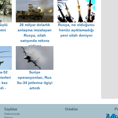
üçlü
26 milyar dolarlık
Rusya, ne olduğunu
mini
anlaşma imzalayan
henüz açıklamadığı
k
Rusya, silah
yeni silah deniyor
satışında rekora
gidiyor
a-52
Suriye
terleri
operasyonları, Rus
k kez
Su-34 jetlerine ilgiyi
di -
artırdı
Sayfalar
Ortaklar
Pr
Hakkımızda
İletişim