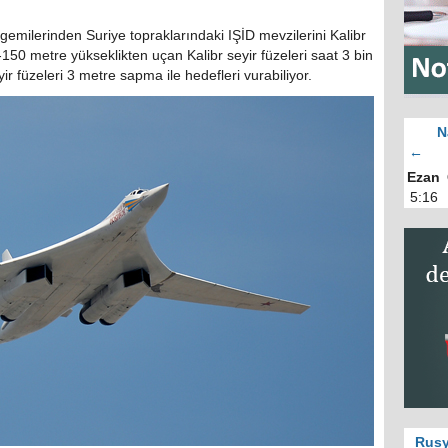
emilerinden Suriye topraklarındaki IŞİD mevzilerini Kalibr
0-150 metre yükseklikten uçan Kalibr seyir füzeleri saat 3 bin
yir füzeleri 3 metre sapma ile hedefleri vurabiliyor.
N
←
Ezan
5:16
Rusy