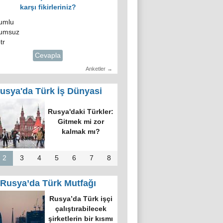
karşı fikirleriniz?
umlu
umsuz
tr
Cevapla
Anketler →
usya'da Türk İş Dünyasi
ID üyeleri ve
n’in temsilcisi
kova’da bir
raya geldi
2
3
4
5
6
7
8
Rusya’da Türk Mutfağı
kova’nın en
üyük kültür
ezinde “Türk