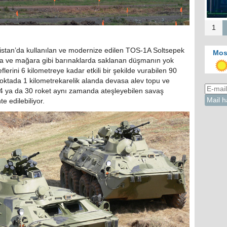
Kah
d
1
nistan’da kullanılan ve modernize edilen TOS-1A Soltsepek
Mos
anda ve mağara gibi barınaklarda saklanan düşmanın yok
eflerini 6 kilometreye kadar etkili bir şekilde vurabilen 90
noktada 1 kilometrekarelik alanda devasa alev topu ve
.24 ya da 30 roket aynı zamanda ateşleyebilen savaş
e edilebiliyor.