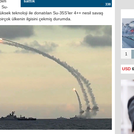
defi
sattık
338
n Su-
yüksek teknoloji ile donatılan Su-35S’ler 4++ nesil savaş
 birçok ülkenin ilgisini çekmiş durumda.
Putin
y
1
USD
6