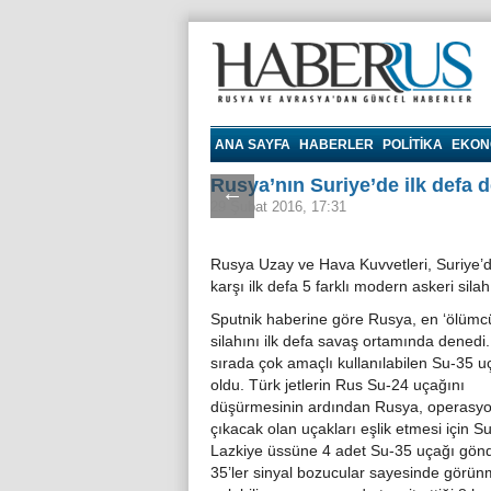
Haberrus.com
ANA SAYFA
HABERLER
POLITIKA
EKON
Rusya’nın Suriye’de ilk defa 
←
29 Şubat 2016, 17:31
Rusya Uzay ve Hava Kuvvetleri, Suriye’d
karşı ilk defa 5 farklı modern askeri sila
Sputnik haberine göre Rusya, en ‘ölümcü
silahını ilk defa savaş ortamında denedi. 
sırada çok amaçlı kullanılabilen Su-35 u
oldu. Türk jetlerin Rus Su-24 uçağını
düşürmesinin ardından Rusya, operasy
çıkacak olan uçakları eşlik etmesi için Su
Lazkiye üssüne 4 adet Su-35 uçağı gönd
35’ler sinyal bozucular sayesinde görün