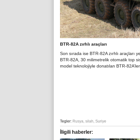
BTR-82A zırhlı araçları
Son sırada ise BTR-82A zırhlı araçları y
BTR-82A, 30 milimetrelik otomatik top si
model teknolojiyle donatılan BTR-82A’le
Tegler:
Rusya
,
silah
,
Suriye
İligili haberler: