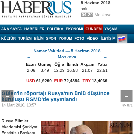
5 Haziran 2018
salı
04:20
Moskova
Haberrus.com
ANA SAYFA
HABERLER
POLITIKA
EKONOMI
GÜNDEM
YAŞAM
KÜLTÜR
TURIZM
BILIM
SPOR
YORUM
FOTO
VIDEO
İLETİŞİM
Namaz Vakitleri — 5 Haziran 2018
←
Moskova
→
Ezan
Güneş
Öğle
İkindi
Akşam
Yatsı
2:06
3:49
12:29
16:58
21:07
22:51
USD
61,9290
EUR
72,4384
TRY
13,4069
Gülen'in röportajı Rusya'nın ünlü düşünce
←
→
kuruluşu RSMD'de yayınlandı
14 Mart 2016, 13:57
871
Rusya Bilimler
Akademisi Şarkiyat
Enstitüsü Başkanı