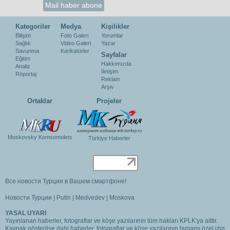
Kategoriler
Medya
Kişilikler
Bilişim
Foto Galeri
Yorumlar
Sağlık
Video Galeri
Yazar
Savunma
Karikatürler
Sayfalar
Eğitim
Hakkımızda
Analiz
İletişim
Röportaj
Reklam
Arşiv
Ortaklar
Projeler
Moskovsky Komsomolets
Türkiye Haberler
Все новости Турции в Вашем смартфоне!
Новости Турции
|
Putin
|
Medvedev
|
Moskova
YASAL UYARI
Yayınlanan haberler, fotograflar ve köşe yazılarının tüm hakları KPLK'ya aittir.
Kaynak gösterilse dahi haberler, fotograflar ve köşe yazılarının tamamı özel izin