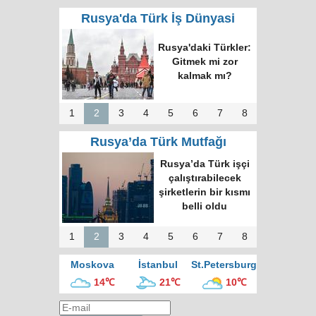
Rusya'da Türk İş Dünyasi
Rusya'daki Türkler:
Gitmek mi zor
kalmak mı?
1
2
3
4
5
6
7
8
Rusya’da Türk Mutfağı
Rusya’da Türk işçi
çalıştırabilecek
şirketlerin bir kısmı
belli oldu
1
2
3
4
5
6
7
8
Moskova
İstanbul
St.Petersburg
14℃
21℃
10℃