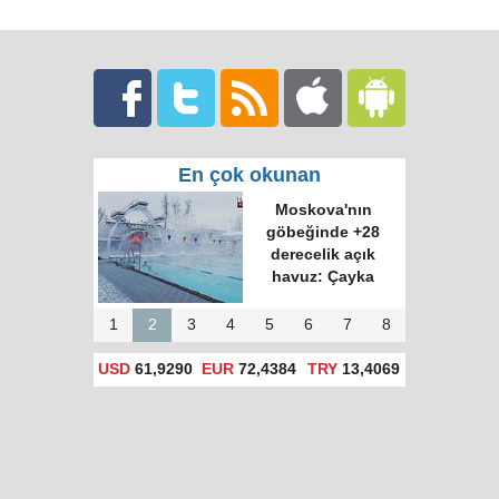
En çok okunan
Moskova'nın
göbeğinde +28
derecelik açık
havuz: Çayka
1
2
3
4
5
6
7
8
USD
61,9290
EUR
72,4384
TRY
13,4069