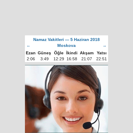
Namaz Vakitleri — 5 Haziran 2018
←
Moskova
→
Ezan
Güneş
Öğle
İkindi
Akşam
Yatsı
2:06
3:49
12:29
16:58
21:07
22:51