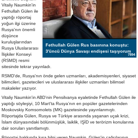
Vitaliy Naumkin'in
Fethullah Gülen ile
yaptığı röportaj
yoğun ilgi üzerine
Rusya'nın önemli
düşünce
kuruluşlarından
Fethullah Gülen Rus basınına konuştu:
Rusya Uluslararası
3'üncü Dünya Savaşı endişesi taşıyorum
İlişkiler Konseyi
7894
(RSMD) resmi
sitesinde tekrar yayınladı.
RSMD'de, Rusya'nın ​önde gelen uzmanlar​ı​, akademisyenleri, ​siyaset
bilimcileri, gazetecileri ve uluslararası ilişkiler uzmanları bilimsel
makaleler yazıyor.
Vitaliy Naumkin'in ABD’nin Pensilvanya eyaletinde Fethullah Gülen ile
yaptığı söyleşiyi, 10 Mart'ta Rusya’nın en popüler gazetelerinden
Moskovskiy Komsomolets (MK) gazetesinde yayınlanmıştı.
Röportajda Gülen, Rusya ve Türkiye arasında yaşanan uçak krizi,
İslam dünyasındaki bölünmüşlük, laiklik, IŞİD ve terörizm konularına
dair soruları yanıtlamıştı.
Röportaj hakkında kısa bilgi veren Naumkin, Gülen'in çağrılarının