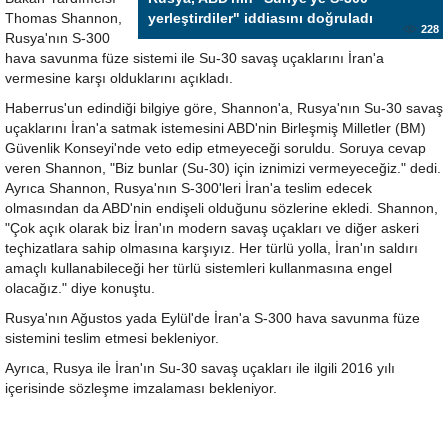
Thomas Shannon,
yerleştirdiler" iddiasını doğruladı
228
Rusya'nın S-300
hava savunma füze sistemi ile Su-30 savaş uçaklarını İran'a
vermesine karşı olduklarını açıkladı.
Haberrus'un edindiği bilgiye göre, Shannon'a, Rusya'nın Su-30 savaş
uçaklarını İran'a satmak istemesini ABD'nin Birleşmiş Milletler (BM)
Güvenlik Konseyi'nde veto edip etmeyeceği soruldu. Soruya cevap
veren Shannon, "Biz bunlar (Su-30) için iznimizi vermeyeceğiz." dedi.
Ayrıca Shannon, Rusya'nın S-300'leri İran'a teslim edecek
olmasından da ABD'nin endişeli olduğunu sözlerine ekledi. Shannon,
"Çok açık olarak biz İran'ın modern savaş uçakları ve diğer askeri
teçhizatlara sahip olmasına karşıyız. Her türlü yolla, İran'ın saldırı
amaçlı kullanabileceği her türlü sistemleri kullanmasına engel
olacağız." diye konuştu.
Rusya'nın Ağustos yada Eylül'de İran'a S-300 hava savunma füze
sistemini teslim etmesi bekleniyor.
Ayrıca, Rusya ile İran'ın Su-30 savaş uçakları ile ilgili 2016 yılı
içerisinde sözleşme imzalaması bekleniyor.