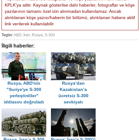
KPLK'ya aittir. Kaynak gösterilse dahi haberler, fotograflar ve köşe
yazılarının tamamı özel izin alınmadan kullanılamaz. Ancak
alıntılanan köşe yazısı/haberin bir bölümü, alıntılanan habere aktif
link verilerek kullanılabilir.
Tegler:
ABD
,
İran
,
Rusya
,
S-300
İligili haberler:
Rusya, ABD'nin
Rusya’dan
"Suriye'ye S-300
Kazakistan’a
yerleştirdiler"
ücretsiz S-300
iddiasını doğruladı
sevkiyatı
Rusya, İran’a S-300
Rusya: İran'a S-300'ü