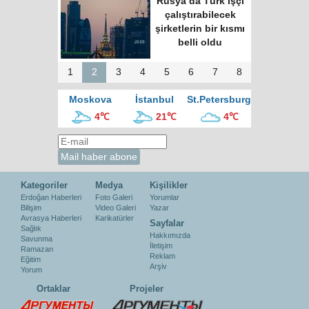
Rusya’da Türk işçi
çalıştırabilecek
şirketlerin bir kısmı
belli oldu
1
2
3
4
5
6
7
8
Moskova
İstanbul
St.Petersburg
4℃
21℃
4℃
Kategoriler
Medya
Kişilikler
Erdoğan Haberleri
Foto Galeri
Yorumlar
Bilişim
Video Galeri
Yazar
Avrasya Haberleri
Karikatürler
Sayfalar
Sağlık
Hakkımızda
Savunma
İletişim
Ramazan
Reklam
Eğitim
Arşiv
Yorum
Ortaklar
Projeler