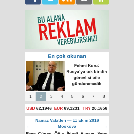
En çok okunan
Fehmi Koru:
Rusya’ya tek bir din
görevlisi bile
gönderemedik
1
2
3
4
5
6
7
8
USD
62,1946
EUR
69,1231
TRY
20,1656
Namaz Vakitleri — 11 Ekim 2016
←
Moskova
→
Ezan
Güneş
Öğle
İkindi
Akşam
Yatsı