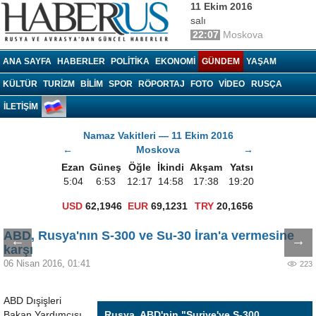
11 Ekim 2016
salı
22:07
Moskova
Haberrus.com
ANA SAYFA
HABERLER
POLITIKA
EKONOMI
GÜNDEM
YAŞAM
KÜLTÜR
TURIZM
BILIM
SPOR
RÖPORTAJ
FOTO
VIDEO
RUSÇA
İLETİŞİM
Namaz Vakitleri — 11 Ekim 2016
←
Moskova
→
Ezan
Güneş
Öğle
İkindi
Akşam
Yatsı
5:04
6:53
12:17
14:58
17:38
19:20
USD
62,1946
EUR
69,1231
TRY
20,1656
ABD, Rusya'nın S-300 ve Su-30 İran'a vermesine
←
→
karşı
06 Nisan 2016, 01:41
223
ABD Dışişleri
Bakan Yardımcısı
Rusya, ABD'nin "Suriye'ye S-300