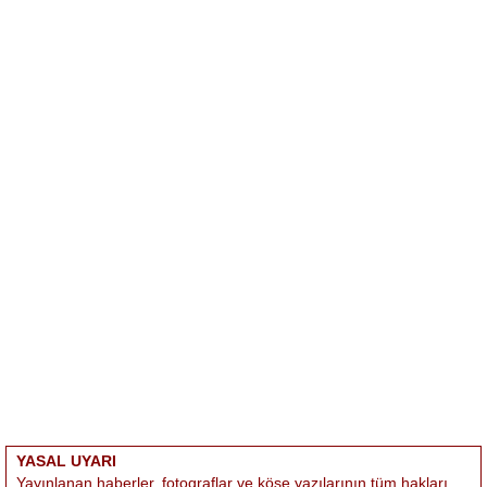
YASAL UYARI
Yayınlanan haberler, fotograflar ve köşe yazılarının tüm hakları