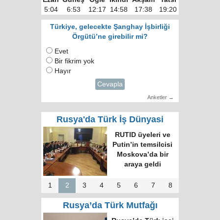
5:04
6:53
12:17
14:58
17:38
19:20
Türkiye, gelecekte Şanghay İşbirliği
Örgütü’ne girebilir mi?
Evet
Bir fikrim yok
Hayır
Cevapla
Anketler →
Rusya'da Türk İş Dünyasi
RUTID üyeleri ve
Putin’in temsilcisi
Moskova’da bir
araya geldi
1
2
3
4
5
6
7
8
Rusya’da Türk Mutfağı