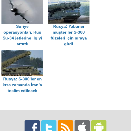
Suriye
Rusya: Yabancı
operasyonları, Rus
müşteriler S-300
Su-34 jetlerine ilgiyi
füzeleri için sıraya
artırdı
girdi
Rusya: S-300’ler en
kısa zamanda İran’a
teslim edilecek