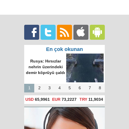
En çok okunan
Rusya: Hırsızlar
nehrin üzerindeki
demir köprüyü çaldı
1
2
3
4
5
6
7
8
USD
65,9961
EUR
73,2227
TRY
11,9034