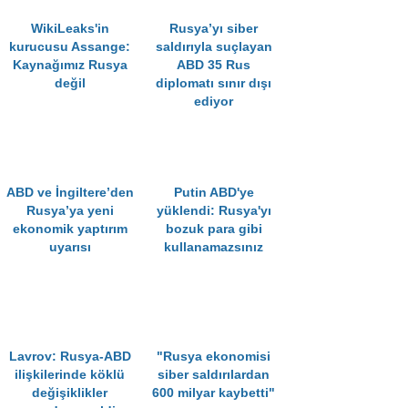
WikiLeaks'in
Rusya’yı siber
kurucusu Assange:
saldırıyla suçlayan
Kaynağımız Rusya
ABD 35 Rus
değil
diplomatı sınır dışı
ediyor
ABD ve İngiltere’den
Putin ABD'ye
Rusya’ya yeni
yüklendi: Rusya'yı
ekonomik yaptırım
bozuk para gibi
uyarısı
kullanamazsınız
Lavrov: Rusya-ABD
"Rusya ekonomisi
ilişkilerinde köklü
siber saldırılardan
değişiklikler
600 milyar kaybetti"