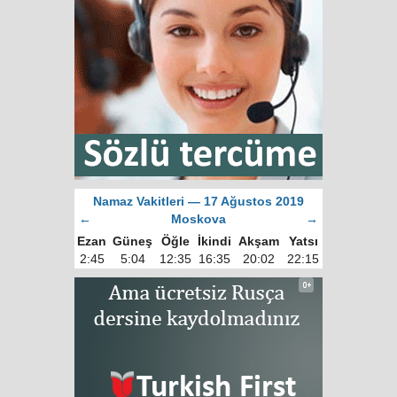
Namaz Vakitleri — 17 Ağustos 2019
←
Moskova
→
Ezan
Güneş
Öğle
İkindi
Akşam
Yatsı
2:45
5:04
12:35
16:35
20:02
22:15