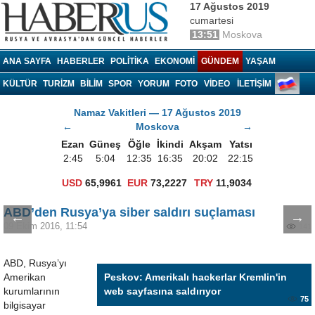
17 Ağustos 2019
cumartesi
13:51
Moskova
Haberrus.com
ANA SAYFA
HABERLER
POLITIKA
EKONOMI
GÜNDEM
YAŞAM
KÜLTÜR
TURIZM
BILIM
SPOR
YORUM
FOTO
VIDEO
İLETİŞİM
Namaz Vakitleri — 17 Ağustos 2019
←
Moskova
→
Ezan
Güneş
Öğle
İkindi
Akşam
Yatsı
2:45
5:04
12:35
16:35
20:02
22:15
USD
65,9961
EUR
73,2227
TRY
11,9034
ABD’den Rusya’ya siber saldırı suçlaması
←
→
09 Ekim 2016, 11:54
141
ABD, Rusya’yı
Amerikan
Peskov: Amerikalı hackerlar Kremlin'in
kurumlarının
web sayfasına saldırıyor
75
bilgisayar