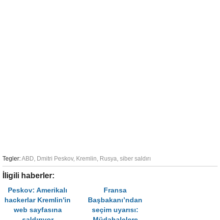
Tegler:
ABD
,
Dmitri Peskov
,
Kremlin
,
Rusya
,
siber saldırı
İligili haberler:
Peskov: Amerikalı
Fransa
hackerlar Kremlin'in
Başbakanı’ndan
web sayfasına
seçim uyarısı:
saldırıyor
Müdahalelere