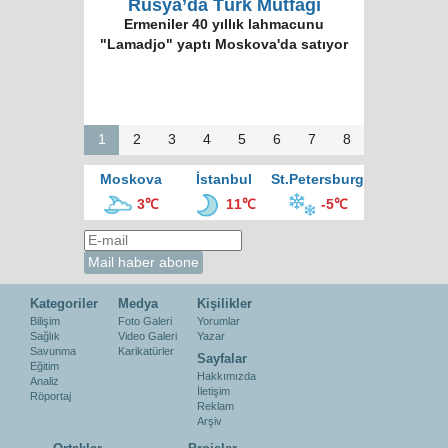
Rusya’da Türk Mutfağı
Ermeniler 40 yıllık lahmacunu
"Lamadjo" yaptı Moskova'da satıyor
1
2
3
4
5
6
7
8
Moskova
İstanbul
St.Petersburg
3℃
11℃
-5℃
Kategoriler
Medya
Kişilikler
Bilişim
Foto Galeri
Yorumlar
Sağlık
Video Galeri
Yazar
Savunma
Karikatürler
Sayfalar
Eğitim
Hakkımızda
Analiz
İletişim
Röportaj
Reklam
Arşiv