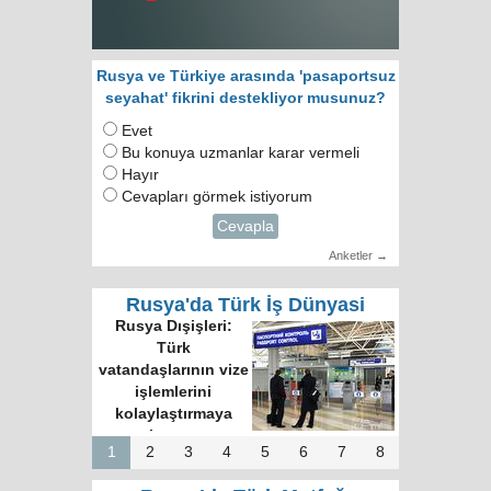
Rusya ve Türkiye arasında 'pasaportsuz
seyahat' fikrini destekliyor musunuz?
Evet
Bu konuya uzmanlar karar vermeli
Hayır
Cevapları görmek istiyorum
Cevapla
Anketler →
Rusya'da Türk İş Dünyasi
Rusya Dışişleri:
Türk
vatandaşlarının vize
işlemlerini
kolaylaştırmaya
hazırız
1
2
3
4
5
6
7
8