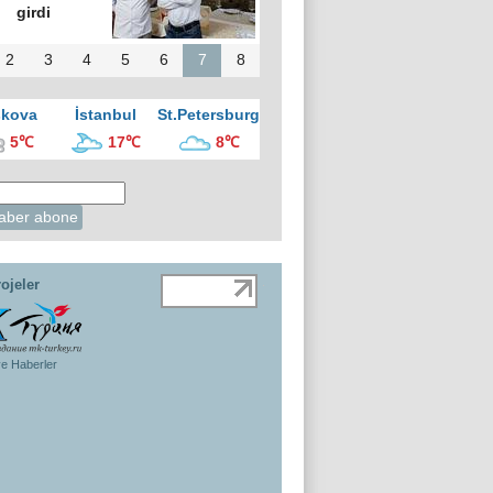
girdi
2
3
4
5
6
7
8
kova
İstanbul
St.Petersburg
5℃
17℃
8℃
ojeler
ye Haberler