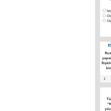
Nö
Ol
Ol
R
Rus
yapan
İlişki
bi
1
Tü
“K
yüz