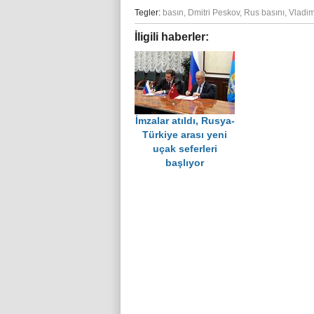
Tegler:
basın
,
Dmitri Peskov
,
Rus basını
,
Vladim
İligili haberler:
İmzalar atıldı, Rusya-
Türkiye arası yeni
uçak seferleri
başlıyor