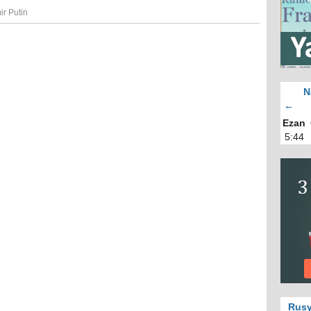
ir Putin
N
←
Ezan
5:44
Rusy