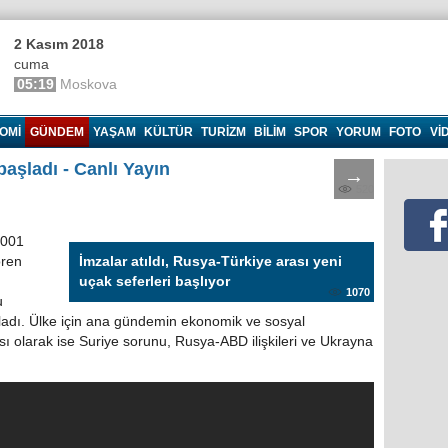
2 Kasım 2018
cuma
05:19
Moskova
OMI
GÜNDEM
YAŞAM
KÜLTÜR
TURIZM
BILIM
SPOR
YORUM
FOTO
VI
 başladı - Canlı Yayın
→
520
2001
ören
İmzalar atıldı, Rusya-Türkiye arası yeni
uçak seferleri başlıyor
1070
u
şladı. Ülke için ana gündemin ekonomik ve sosyal
sı olarak ise Suriye sorunu, Rusya-ABD ilişkileri ve Ukrayna