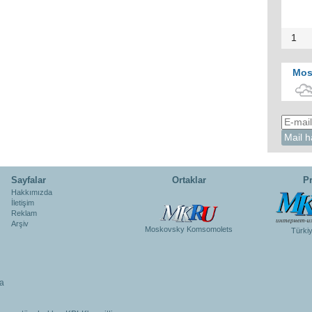
1
Mos
Sayfalar
Ortaklar
Pr
Hakkımızda
İletişim
Reklam
Arşiv
Moskovsky Komsomolets
Türki
a