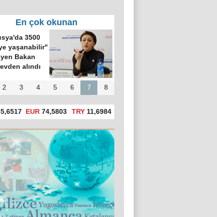
En çok okunan
sya'da 3500
ye yaşanabilir"
iyen Bakan
evden alındı
2
3
4
5
6
7
8
5,6517
EUR
74,5803
TRY
11,6984