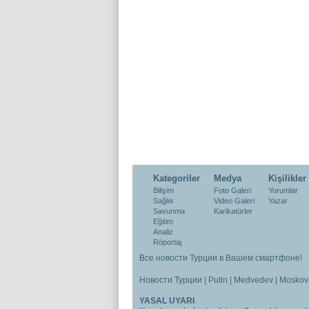
Kategoriler
Medya
Kişilikler
Bilişim
Foto Galeri
Yorumlar
Sağlık
Video Galeri
Yazar
Savunma
Karikatürler
Eğitim
Analiz
Röportaj
Все новости Турции в Вашем смартфоне!
Новости Турции
|
Putin
|
Medvedev
|
Moskov
YASAL UYARI