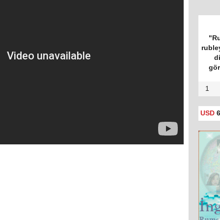
"Ru
ruble
d
gör
1
USD
6