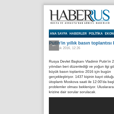
Haberrus.com
ANA SAYFA
HABERLER
POLITIKA
EKON
Putin'in yıllık basın toplantısı
←
23 Aralık 2016, 12:26
Rusya Devlet Başkanı Vladimir Putin'in 
yılından beri düzenlediği ve yoğun ilgi g
büyük basın toplantısı 2016 için bugün
gerçekleştiriyor. 1437 kişinin kayıt olduğ
ütoplantı Moskova saati ile 12:00'da ba
problemler olması bekleniyor. Uluslarara
krizine dair sorular sorulacak.