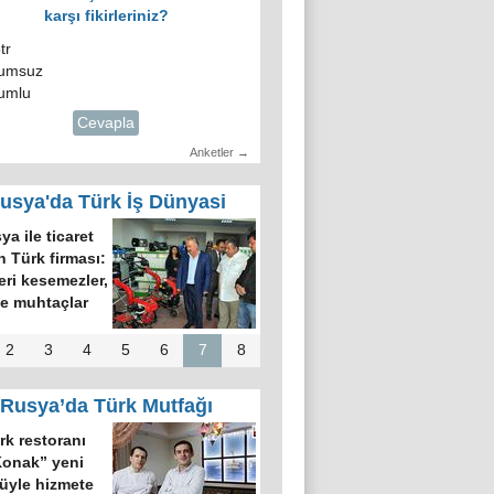
karşı fikirleriniz?
tr
umsuz
umlu
Cevapla
Anketler →
usya'da Türk İş Dünyasi
ya ile ticaret
 Türk firması:
leri kesemezler,
ze muhtaçlar
2
3
4
5
6
7
8
Rusya’da Türk Mutfağı
rk restoranı
onak” yeni
üyle hizmete