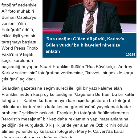
fotoğraf nedeniyle
AP foto muhabiri
Burhan Özbilici'ye
verilen "Yılın
Fotoğrafı" ödülü,
etikle ilgili yeni bir
'Rus uçağını Gülen düşürdü, Karlov'u
tartışmayı başlattı.
Gülen vurdu' bu hikayeleri ninenize
World Press Photo
anlatın
Vakfı'nın 9 kişilik
10285
seçici kurulunun
başkanlığını yapan Stuart Franklin, ödülün "Rus Büyükelçisi Andrey
Karlov suikastinin" fotoğrafına verilmesine, "kuvvetli bir şekilde karşı
çıktığını" açıkladı.
Guardian gazetesine seçim süreci ile ilgili bir yazı kaleme alan
Franklin, neden karşı oy kullandığını "Üzgünüm Burhan. Bu bir katilin
fotoğrafı… Katil ve kurbanını aynı kare içinde gösteren bu fotoğraf
etik olarak bir teröristin kafa kesme görüntüsünü yayınlamak kadar
problemli" şeklinde açıkladı. Franklin,bu fotoğrafı ödüllendirmenin
"teröristin mesajının" bir kez daha reklamının yapılması anlamına
geldiğini de vurguladı. 9 kişilik jüride yer alan ve Özbilici'nin ödülü
alması yönünde oy kullanan fotoğrafçı Mary F. Calvert'da karar
sürecinin çok zorlu olduğunu söyledi.