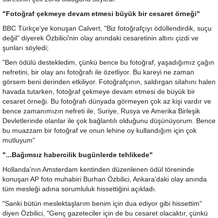
"Fotoğraf çekmeye devam etmesi büyük bir cesaret örneği"
BBC Türkçe'ye konuşan Calvert, "Biz fotoğrafçıyı ödüllendirdik, suçu
değil" diyerek Özbilici'nin olay anındaki cesaretinin altını çizdi ve
şunları söyledi;
"Ben ödülü destekledim, çünkü bence bu fotoğraf, yaşadığımız çağın
nefretini, bir olay anı fotoğrafı ile özetliyor. Bu kareyi ne zaman
görsem beni derinden etkiliyor. Fotoğrafçının, saldırgan silahını halen
havada tutarken, fotoğraf çekmeye devam etmesi de büyük bir
cesaret örneği. Bu fotoğrafı dünyada görmeyen çok az kişi vardır ve
bence zamanımızın nefreti ile, Suriye, Rusya ve Amerika Birleşik
Devletlerinde olanlar ile çok bağlantılı olduğunu düşünüyorum. Bence
bu muazzam bir fotoğraf ve onun lehine oy kullandığım için çok
mutluyum"
"...Bağımsız habercilik bugünlerde tehlikede"
Hollanda'nın Amsterdam kentinden düzenlenen ödül töreninde
konuşan AP foto muhabiri Burhan Özbilici, Ankara'daki olay anında
tüm mesleği adına sorumluluk hissettiğini açıkladı.
"Sanki bütün meslektaşlarım benim için dua ediyor gibi hissettim"
diyen Özbilici, "Genç gazeteciler için de bu cesaret olacaktır, çünkü