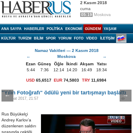
2 Kasım 2018
cuma
05:19
Moskova
Haberrus.com
ANA SAYFA
HABERLER
POLITIKA
EKONOMI
GÜNDEM
YAŞAM
KÜLTÜR
TURIZM
BILIM
SPOR
YORUM
FOTO
VIDEO
İLETİŞİM
Namaz Vakitleri — 2 Kasım 2018
←
Moskova
→
Ezan
Güneş
Öğle
İkindi
Akşam
Yatsı
5:44
7:36
12:14
14:20
16:49
18:34
USD
65,6517
EUR
74,5803
TRY
11,6984
"Yılın Fotoğrafı" ödülü yeni bir tartışmayı başlattı
←
→
13 Şubat 2017, 21:57
244
Rus Büyükelçi
Andrey Karlov’a
düzenlenen saldırı
sırasında çektiği