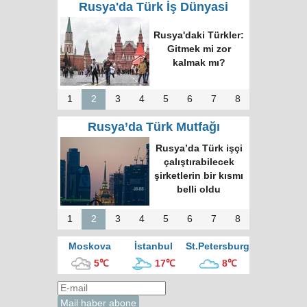
Rusya'da Türk İş Dünyasi
Rusya'daki Türkler:
Gitmek mi zor
kalmak mı?
1
2
3
4
5
6
7
8
Rusya’da Türk Mutfağı
Rusya’da Türk işçi
çalıştırabilecek
şirketlerin bir kısmı
belli oldu
1
2
3
4
5
6
7
8
Moskova
İstanbul
St.Petersburg
5℃
17℃
8℃