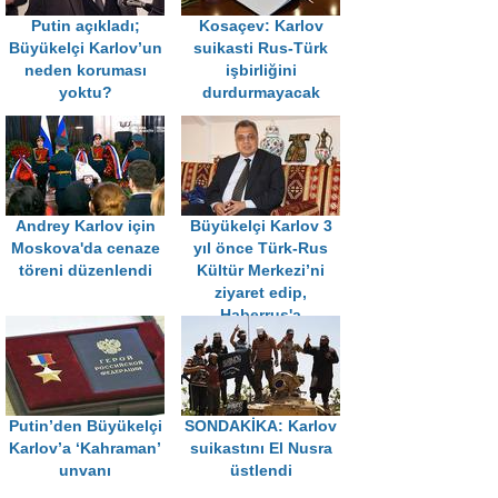
Putin açıkladı;
Kosaçev: Karlov
Büyükelçi Karlov’un
suikasti Rus-Türk
neden koruması
işbirliğini
yoktu?
durdurmayacak
Andrey Karlov için
Büyükelçi Karlov 3
Moskova'da cenaze
yıl önce Türk-Rus
töreni düzenlendi
Kültür Merkezi’ni
ziyaret edip,
Haberrus'a
konuşmuştu
Putin’den Büyükelçi
SONDAKİKA: Karlov
Karlov’a ‘Kahraman’
suikastını El Nusra
unvanı
üstlendi