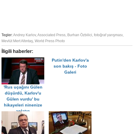
Tegler:
Andrey Karlov
,
Associated Press
,
Burhan Özbilici
,
fotoğraf yarışması
,
Mevlüt Mert Altıntaş
,
World Press Photo
İligili haberler:
Putin'den Karlov'a
son bakış - Foto
Galeri
'Rus uçağını Gülen
düşürdü, Karlov'u
Gülen vurdu' bu
hikayeleri ninenize
anlatın