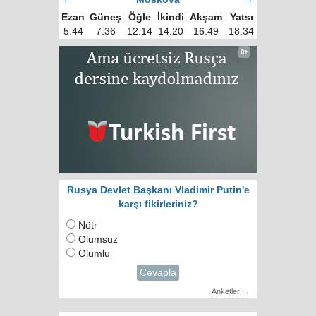
Ezan
Güneş
Öğle
İkindi
Akşam
Yatsı
5:44
7:36
12:14
14:20
16:49
18:34
Rusya Devlet Başkanı Vladimir Putin'e
karşı fikirleriniz?
Nötr
Olumsuz
Olumlu
Cevapla
Anketler →