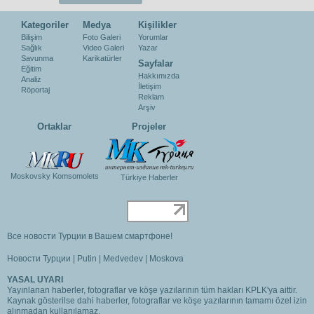
Kategoriler
Medya
Kişilikler
Bilişim
Foto Galeri
Yorumlar
Sağlık
Video Galeri
Yazar
Savunma
Karikatürler
Sayfalar
Eğitim
Hakkımızda
Analiz
İletişim
Röportaj
Reklam
Arşiv
Ortaklar
Projeler
Moskovsky Komsomolets
Türkiye Haberler
Все новости Турции в Вашем смартфоне!
Новости Турции
|
Putin
|
Medvedev
|
Moskova
YASAL UYARI
Yayınlanan haberler, fotograflar ve köşe yazılarının tüm hakları KPLK'ya aittir.
Kaynak gösterilse dahi haberler, fotograflar ve köşe yazılarının tamamı özel izin
alınmadan kullanılamaz.