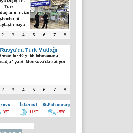
ya Dışişleri:
Türk
daşlarının vize
işlemlerini
aylaştırmaya
hazırız
2
3
4
5
6
7
8
Rusya’da Türk Mutfağı
Ermeniler 40 yıllık lahmacunu
madjo" yaptı Moskova'da satıyor
2
3
4
5
6
7
8
kova
İstanbul
St.Petersburg
3℃
11℃
-5℃