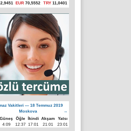
2,9451
EUR
70,5552
TRY
11,0401
az Vakitleri — 18 Temmuz 2019
Moskova
→
Güneş
Öğle
İkindi
Akşam
Yatsı
4:09
12:37
17:01
21:01
23:01