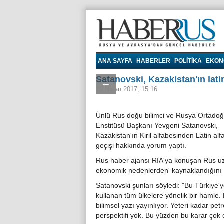
Haberrus.com
ANA SAYFA
HABERLER
POLITIKA
EKON
Satanovski, Kazakistan'ın lati
←
19 Nisan 2017, 15:16
Ünlü Rus doğu bilimci ve Rusya Ortado
Enstitüsü Başkanı Yevgeni Satanovski,
Kazakistan'ın Kiril alfabesinden Latin al
geçişi hakkında yorum yaptı.
Rus haber ajansı RIA'ya konuşan Rus uzm
ekonomik nedenlerden' kaynaklandığını 
Satanovski şunları söyledi: "Bu Türkiye'y
kullanan tüm ülkelere yönelik bir hamle.
bilimsel yazı yayınlıyor. Yeteri kadar pet
perspektifi yok. Bu yüzden bu karar çok 