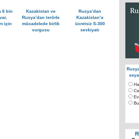
 6 bin
Kazakistan ve
Rusya’dan
var,
Rusya’dan terörle
Kazakistan’a
ım için
mücadelede birlik
ücretsiz S-300
vurgusu
sevkiyatı
Rusya
seya
Ha
Ce
Ev
Bu
R