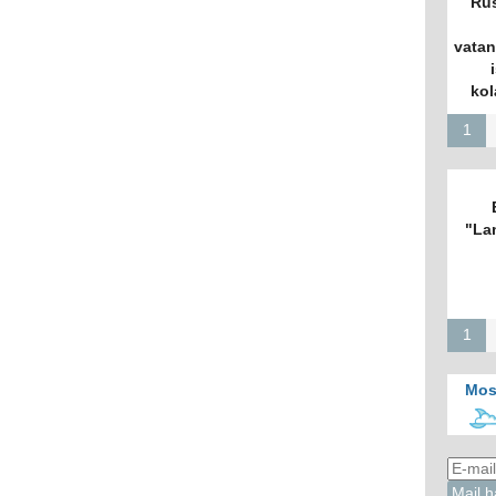
Rus
vatan
kol
1
"La
1
Mos