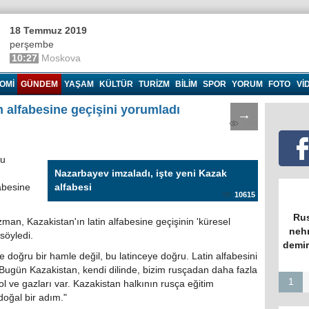
18 Temmuz 2019
perşembe
10:27
Moskova
OMI
GÜNDEM
YAŞAM
KÜLTÜR
TURIZM
BILIM
SPOR
YORUM
FOTO
VI
n alfabesine geçişini yorumladı
→
1836
ğu
Nazarbayev imzaladı, işte yeni Kazak
fabesine
alfabesi
10615
Rus
an, Kazakistan'ın latin alfabesine geçişinin 'küresel
nehr
söyledi.
demir
e doğru bir hamle değil, bu latinceye doğru. Latin alfabesini
 Bugün Kazakistan, kendi dilinde, bizim rusçadan daha fazla
1
rol ve gazları var. Kazakistan halkının rusça eğitim
doğal bir adım."