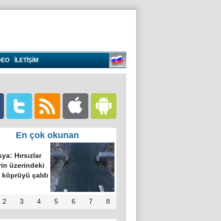
DEO
İLETİŞİM
En çok okunan
ya: Hırsızlar
in üzerindeki
 köprüyü çaldı
2
3
4
5
6
7
8