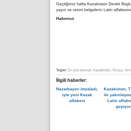
Geçtiğimiz hafta Kazakistan Devlet Başka
yayın ve resmi belgelerin Latin alfabesi
Haberrus
Tegler:
En çok okunan
,
Kazakistan
,
Rusça
,
Yev
İligili haberler:
Nazarbayev imzaladı,
Kazakistan, T
işte yeni Kazak
ile yakınlaşm
alfabesi
Latin alfab
geçiyor