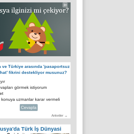
 ve Türkiye arasında 'pasaportsuz
hat' fikrini destekliyor musunuz?
yır
vapları görmek istiyorum
et
 konuya uzmanlar karar vermeli
Cevapla
Anketler →
usya'da Türk İş Dünyasi