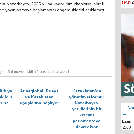
USD
6
nı Nazarbayev, 2025 yılına kadar tüm kitapların, süreli
nde yayınlanmaya başlamasını öngördüklerini açıklamıştı.
geni Satanovski
,
kiril alfabesi
,
latin alfabesi
ürkiye
Atlasglobal, Rusya
Kazakistan’da
ak için
ve Kazakistan
yönetim reformu;
esine
uçuşlarına başlıyor
Nazarbayev
Nam
yetkilerinin bir
←
kısmını
parlamentoya
Ezan
devrediyor
2:09