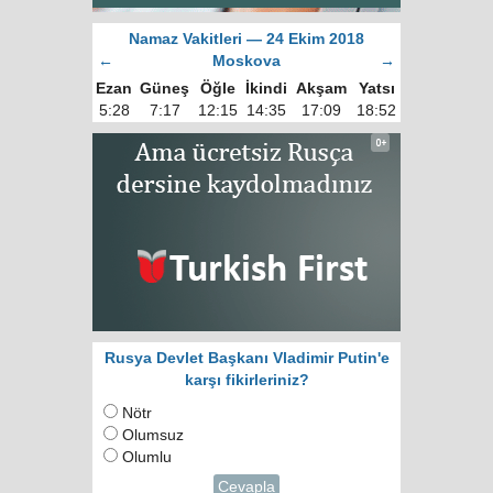
Namaz Vakitleri — 24 Ekim 2018
←
Moskova
→
Ezan
Güneş
Öğle
İkindi
Akşam
Yatsı
5:28
7:17
12:15
14:35
17:09
18:52
Rusya Devlet Başkanı Vladimir Putin'e
karşı fikirleriniz?
Nötr
Olumsuz
Olumlu
Cevapla