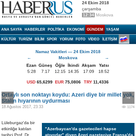
24 Ekim 2018
çarşamba
12:34
Moskova
Haberrus.com
ANA SAYFA
HABERLER
POLITIKA
EKONOMI
GÜNDEM
YAŞAM
KÜLTÜR
TURIZM
BILIM
SPOR
YORUM
FOTO
VIDEO
İLETİŞİM
Namaz Vakitleri — 24 Ekim 2018
←
Moskova
→
Ezan
Güneş
Öğle
İkindi
Akşam
Yatsı
5:28
7:17
12:15
14:35
17:09
18:52
USD
65,6299
EUR
75,0806
TRY
11,4336
Ortaylı son noktayı koydu: Azeri diye bir millet yok,
←
→
Stalin hıyarının uydurması
18 Ağustos 2017, 23:33
1174
Lüleburgaz'da bir
etkinliğe katılan
"Azerbaycan'da gazetecileri hapse
tarihçi Prof. Dr.
atıyorlar" diyen Azeri gazeteciye Fransa'da