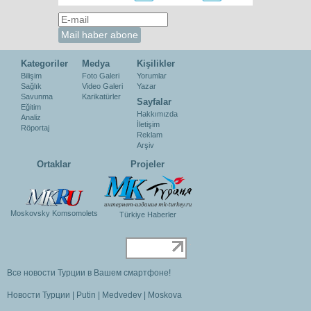
Kategoriler
Medya
Kişilikler
Bilişim
Foto Galeri
Yorumlar
Sağlık
Video Galeri
Yazar
Savunma
Karikatürler
Sayfalar
Eğitim
Hakkımızda
Analiz
İletişim
Röportaj
Reklam
Arşiv
Ortaklar
Projeler
Moskovsky Komsomolets
Türkiye Haberler
Все новости Турции в Вашем смартфоне!
Новости Турции
|
Putin
|
Medvedev
|
Moskova