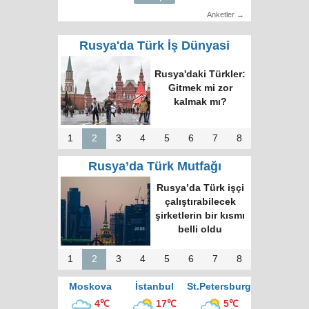
Anketler →
Rusya'da Türk İş Dünyasi
Rusya'daki Türkler:
Gitmek mi zor
kalmak mı?
1
2
3
4
5
6
7
8
Rusya’da Türk Mutfağı
Rusya’da Türk işçi
çalıştırabilecek
şirketlerin bir kısmı
belli oldu
1
2
3
4
5
6
7
8
Moskova
İstanbul
St.Petersburg
4℃
17℃
5℃