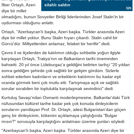
İlber Ortaylı, Azeri
silahlı saldırı
325
diye bir millet
olmadığını, bunun Sovyetler Birliği liderlerinden Josef Stalin'in bir
uydurması olduğunu anlattı.
Ortaylı, "Azerbaycan'lı başka, Azeri başka. Türkler arasında Azeri
diye bir millet yoktur. Bunu Stalin hıyarı çıkardı. Stalin cahil bir
Gürcü'dür. Milliyetlerden anlamaz, felaket bir heriftir" dedi.
Çevre il ve ilçelerden de katılımın olduğu sohbette yoğun ilgiyle
karşılaşan Ortaylı, Trakya'nın ve Balkanların tarihi öneminden
bahsetti. 20 yıl önce Lüleburgaz'a geldiğini belirten tarihçi "20 yıldan
sonra geldiğim şehirde çok sağlıklı bir gelişim gördüm. Sizlerle
sohbet ederken kadınların ve erkeklerin katılımını bu kadar eşit
oranda görmek beni çok mutlu etti. Tartışmaya açık ve sağlıklı
sorular sorabilen bir toplulukla karşılaşmak sevindirici" dedi.
Kurtuluş Savaşı'ndan Osmanlı moderleşmesine, Balkanlar'daki Türk
nüfusundan kültürel tarihe kadar pek çok konuda dinleyicilerin
sorularını yanıtlayan Prof. Dr. Ortaylı, ailesi Bulgaristan'dan göçen
genç bir dinleyicinin, kökenini açıklamaya çalıştığında "Bulgar
mısın?" sorusuyla karşılaştığını anlatması üzerine şunları söyledi:
"Azerbaycan'lı başka, Azeri başka. Türkler arasında Azeri diye bir