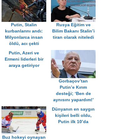
Putin, Stalin
Rusya Eğitim ve
kurbanlarını andı:
Bilim Bakanı Stalin’i
Milyonlarca insan
tiran olarak niteledi
öldü, acı çekti
Putin, Azeri ve
Ermeni liderleri bir
araya getiriyor
Gorbaçov’tan
Putin’e Kırım
desteği; ‘Ben de
aynısını yapardım!’
Dünyanın en saygın
kişileri belli oldu,
Putin ilk 10’da
Buz hokeyi oynayan