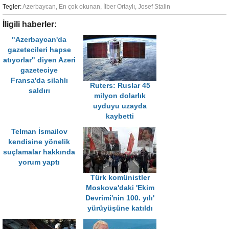
Tegler:
Azerbaycan
,
En çok okunan
,
İlber Ortaylı
,
Josef Stalin
İligili haberler:
"Azerbaycan'da
gazetecileri hapse
atıyorlar" diyen Azeri
gazeteciye
Fransa'da silahlı
Ruters: Ruslar 45
saldırı
milyon dolarlık
uyduyu uzayda
kaybetti
Telman İsmailov
kendisine yönelik
suçlamalar hakkında
yorum yaptı
Türk komünistler
Moskova'daki 'Ekim
Devrimi'nin 100. yılı'
yürüyüşüne katıldı