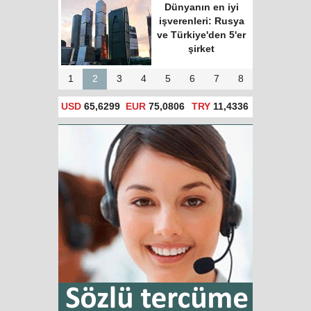
Dünyanın en iyi
işverenleri: Rusya
ve Türkiye'den 5'er
şirket
1
2
3
4
5
6
7
8
USD
65,6299
EUR
75,0806
TRY
11,4336