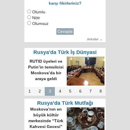
karşı fikirleriniz?
Olumlu
Nötr
Olumsuz
Cevapla
Anketler →
Rusya'da Türk İş Dünyasi
RUTID üyeleri ve
Putin’in temsilcisi
Moskova’da bir
araya geldi
1
2
3
4
5
6
7
8
Rusya’da Türk Mutfağı
Moskova’nın en
büyük kültür
merkezinde “Türk
Kahvesi Gecesi”