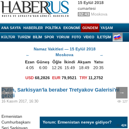
15 Eylül 2018
cumartesi
02:43
Moskova
Haberrus.com
ANA SAYFA
HABERLER
POLITIKA
EKONOMI
GÜNDEM
YAŞAM
KÜLTÜR
TURIZM
BILIM
SPOR
YORUM
FOTO
VIDEO
İLETİŞİM
Namaz Vakitleri — 15 Eylül 2018
←
Moskova
→
Ezan
Güneş
Öğle
İkindi
Akşam
Yatsı
4:05
6:00
12:26
15:49
18:49
20:35
USD
68,2826
EUR
79,9521
TRY
11,2752
Putin, Sarkisyan'la beraber Tretyakov Galerisi'ni
←
→
gezdi
16 Kasım 2017, 16:30
127
Ermenistan
Cumhurbaşkanı
Yorum: Ermenistan nereye gidiyor?
424
Serj Sarkisyan,