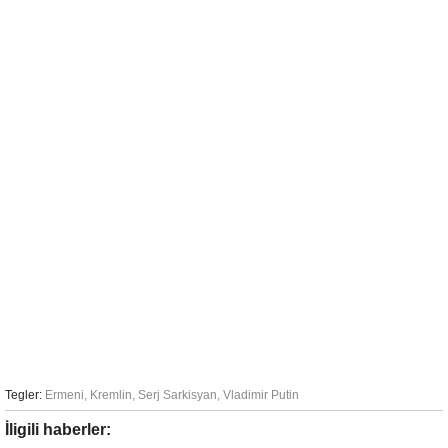
Tegler:
Ermeni
,
Kremlin
,
Serj Sarkisyan
,
Vladimir Putin
İligili haberler: