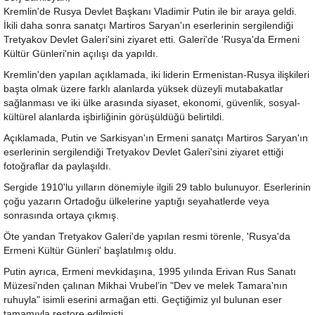
Kremlin'de Rusya Devlet Başkanı Vladimir Putin ile bir araya geldi.
İkili daha sonra sanatçı Martiros Saryan'ın eserlerinin sergilendiği
Tretyakov Devlet Galeri'sini ziyaret etti. Galeri'de 'Rusya'da Ermeni
Kültür Günleri'nin açılışı da yapıldı.
Kremlin'den yapılan açıklamada, iki liderin Ermenistan-Rusya ilişkileri
başta olmak üzere farklı alanlarda yüksek düzeyli mutabakatlar
sağlanması ve iki ülke arasında siyaset, ekonomi, güvenlik, sosyal-
kültürel alanlarda işbirliğinin görüşüldüğü belirtildi.
Açıklamada, Putin ve Sarkisyan'ın Ermeni sanatçı Martiros Saryan'ın
eserlerinin sergilendiği Tretyakov Devlet Galeri'sini ziyaret ettiği
fotoğraflar da paylaşıldı.
Sergide 1910'lu yılların dönemiyle ilgili 29 tablo bulunuyor. Eserlerinin
çoğu yazarın Ortadoğu ülkelerine yaptığı seyahatlerde veya
sonrasında ortaya çıkmış.
Öte yandan Tretyakov Galeri'de yapılan resmi törenle, 'Rusya'da
Ermeni Kültür Günleri' başlatılmış oldu.
Putin ayrıca, Ermeni mevkidaşına, 1995 yılında Erivan Rus Sanatı
Müzesi'nden çalınan Mikhai Vrubel’in "Dev ve melek Tamara'nın
ruhuyla" isimli eserini armağan etti. Geçtiğimiz yıl bulunan eser
tamamıyla restore edilmişti.