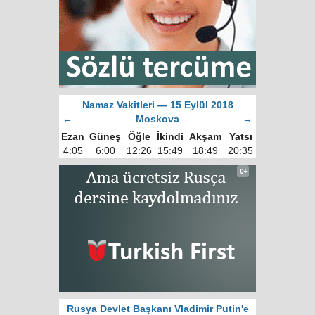
Namaz Vakitleri — 15 Eylül 2018
←
Moskova
→
Ezan
Güneş
Öğle
İkindi
Akşam
Yatsı
4:05
6:00
12:26
15:49
18:49
20:35
Rusya Devlet Başkanı Vladimir Putin'e