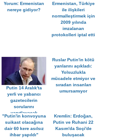
Yorum: Ermenistan
Ermenistan, Türkiye
nereye gidiyor?
ile ilişkileri
normalleştirmek için
2009 yılında
imzalanan
protokolleri iptal etti
Ruslar Putin'in kötü
yanlarını açıkladı:
Yolsuzlukla
mücadele etmiyor ve
sıradan insanları
Putin 14 Aralık'ta
umursamıyor
yerli ve yabancı
gazetecilerin
sorularını
yanıtlayacak
"Putin'in konvoyuna
Kremlin: Erdoğan,
suikast olacağına
Putin ve Ruhani 22
dair 60 kere asılsız
Kasım'da Soçi'de
ihbar yapıldı"
buluşacak