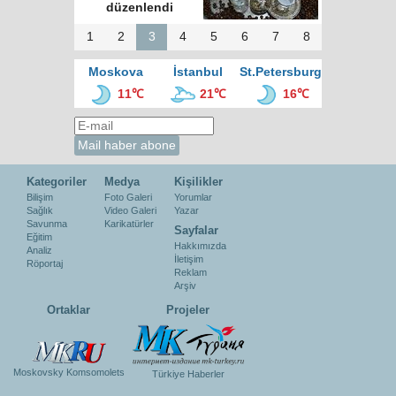
düzenlendi
1
2
3
4
5
6
7
8
Moskova
İstanbul
St.Petersburg
11℃
21℃
16℃
Kategoriler
Medya
Kişilikler
Bilişim
Foto Galeri
Yorumlar
Sağlık
Video Galeri
Yazar
Savunma
Karikatürler
Sayfalar
Eğitim
Hakkımızda
Analiz
İletişim
Röportaj
Reklam
Arşiv
Ortaklar
Projeler
Moskovsky Komsomolets
Türkiye Haberler