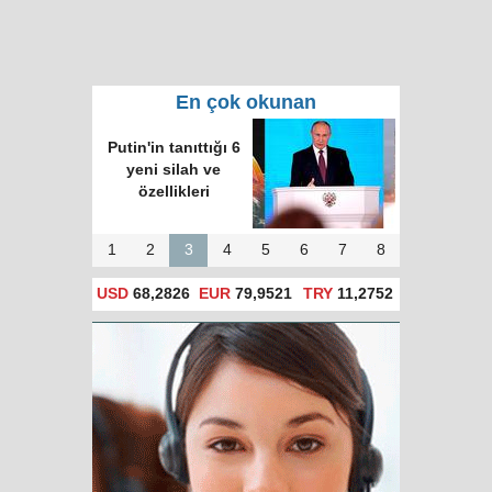
En çok okunan
Putin'in tanıttığı 6
yeni silah ve
özellikleri
1
2
3
4
5
6
7
8
USD
68,2826
EUR
79,9521
TRY
11,2752