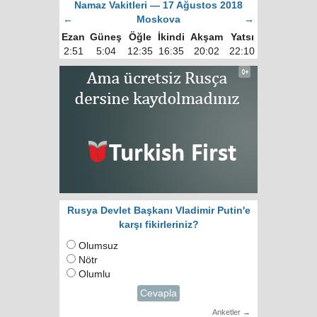
Namaz Vakitleri — 17 Ağustos 2018
←
Moskova
→
Ezan
Güneş
Öğle
İkindi
Akşam
Yatsı
2:51
5:04
12:35
16:35
20:02
22:10
Rusya Devlet Başkanı Vladimir Putin'e
karşı fikirleriniz?
Olumsuz
Nötr
Olumlu
Cevapla
Anketler →