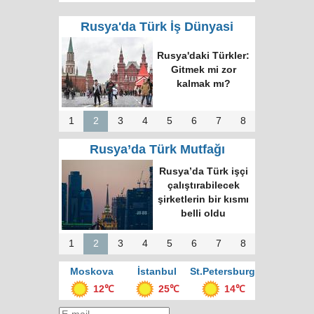
Rusya'da Türk İş Dünyasi
Rusya'daki Türkler:
Gitmek mi zor
kalmak mı?
1
2
3
4
5
6
7
8
Rusya’da Türk Mutfağı
Rusya’da Türk işçi
çalıştırabilecek
şirketlerin bir kısmı
belli oldu
1
2
3
4
5
6
7
8
Moskova
İstanbul
St.Petersburg
12℃
25℃
14℃