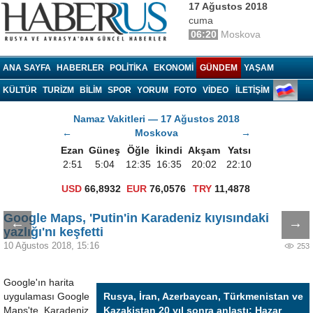
17 Ağustos 2018
cuma
06:20
Moskova
Haberrus.com
ANA SAYFA
HABERLER
POLITIKA
EKONOMI
GÜNDEM
YAŞAM
KÜLTÜR
TURIZM
BILIM
SPOR
YORUM
FOTO
VIDEO
İLETİŞİM
Namaz Vakitleri — 17 Ağustos 2018
←
Moskova
→
Ezan
Güneş
Öğle
İkindi
Akşam
Yatsı
2:51
5:04
12:35
16:35
20:02
22:10
USD
66,8932
EUR
76,0576
TRY
11,4878
Google Maps, 'Putin'in Karadeniz kıyısındaki
←
→
yazlığı'nı keşfetti
10 Ağustos 2018, 15:16
253
Google'ın harita
uygulaması Google
Rusya, İran, Azerbaycan, Türkmenistan ve
Maps'te, Karadeniz
Kazakistan 20 yıl sonra anlaştı: Hazar