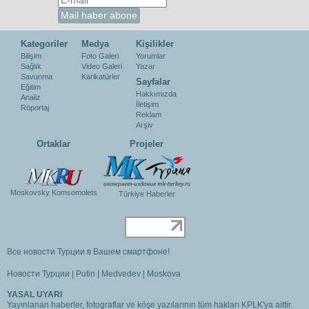
Kategoriler
Medya
Kişilikler
Bilişim
Foto Galeri
Yorumlar
Sağlık
Video Galeri
Yazar
Savunma
Karikatürler
Sayfalar
Eğitim
Hakkımızda
Analiz
İletişim
Röportaj
Reklam
Arşiv
Ortaklar
Projeler
Moskovsky Komsomolets
Türkiye Haberler
Все новости Турции в Вашем смартфоне!
Новости Турции
|
Putin
|
Medvedev
|
Moskova
YASAL UYARI
Yayınlanan haberler, fotograflar ve köşe yazılarının tüm hakları KPLK'ya aittir.