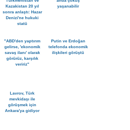
Türkmenistan ve
anda çöküş
Kazakistan 20 yıl
yaşanabilir
sonra anlaştı: Hazar
Denizi'ne hukuki
statü
"ABD'den yaptırım
Putin ve Erdoğan
gelirse, 'ekonomik
telefonda ekonomik
savaş ilanı' olarak
ilişkileri görüştü
görürüz, karşılık
veririz"
Lavrov, Türk
mevkidaşı ile
görüşmek için
Ankara'ya gidiyor