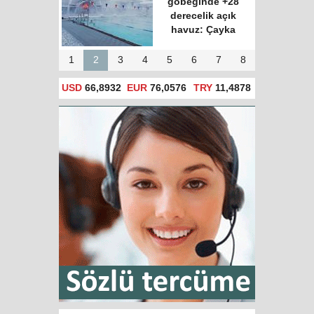
göbeğinde +28
derecelik açık
havuz: Çayka
1
2
3
4
5
6
7
8
USD
66,8932
EUR
76,0576
TRY
11,4878