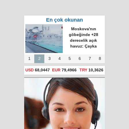
En çok okunan
Moskova'nın
göbeğinde +28
derecelik açık
havuz: Çayka
1
2
3
4
5
6
7
8
USD
68,0447
EUR
79,4966
TRY
10,3626