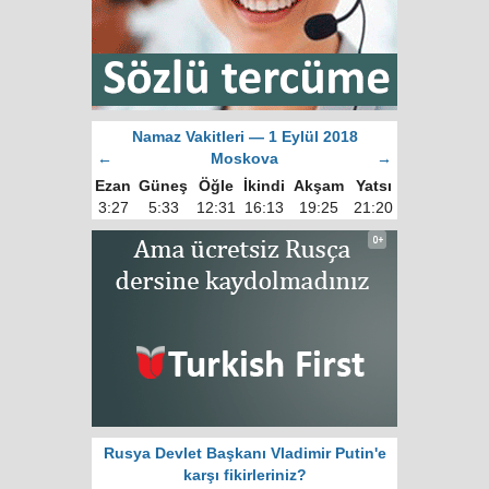
Namaz Vakitleri — 1 Eylül 2018
←
Moskova
→
Ezan
Güneş
Öğle
İkindi
Akşam
Yatsı
3:27
5:33
12:31
16:13
19:25
21:20
Rusya Devlet Başkanı Vladimir Putin'e
karşı fikirleriniz?