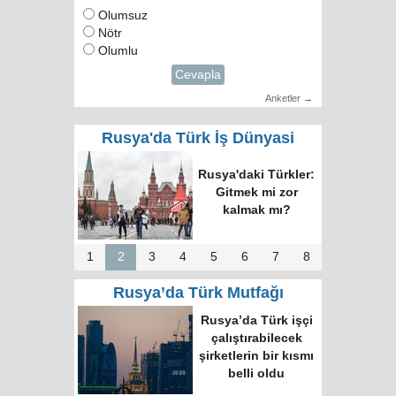
Olumsuz
Nötr
Olumlu
Cevapla
Anketler →
Rusya'da Türk İş Dünyasi
Rusya'daki Türkler:
Gitmek mi zor
kalmak mı?
1
2
3
4
5
6
7
8
Rusya’da Türk Mutfağı
Rusya’da Türk işçi
çalıştırabilecek
şirketlerin bir kısmı
belli oldu