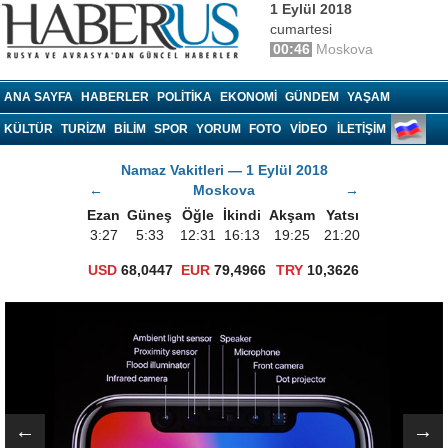
1 Eylül 2018
cumartesi
00:46
Moskova
Haberrus.com
ANA SAYFA
HABERLER
POLITIKA
EKONOMI
GÜNDEM
YAŞAM
KÜLTÜR
TURIZM
BILIM
SPOR
YORUM
FOTO
VIDEO
İLETİŞİM
Namaz Vakitleri — 1 Eylül 2018
←
Moskova
→
Ezan
Güneş
Öğle
İkindi
Akşam
Yatsı
3:27
5:33
12:31
16:13
19:25
21:20
USD
68,0447
EUR
79,4966
TRY
10,3626
←
→