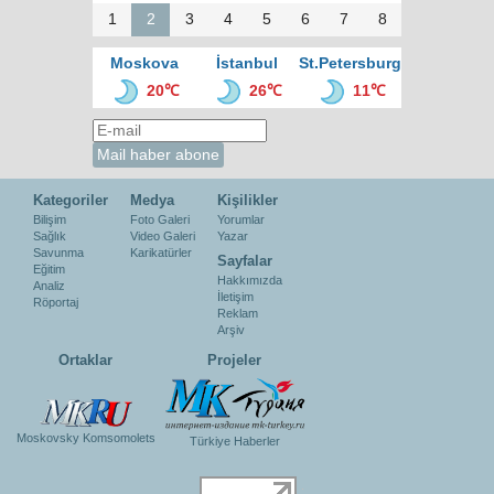
1
2
3
4
5
6
7
8
Moskova
İstanbul
St.Petersburg
20℃
26℃
11℃
Kategoriler
Medya
Kişilikler
Bilişim
Foto Galeri
Yorumlar
Sağlık
Video Galeri
Yazar
Savunma
Karikatürler
Sayfalar
Eğitim
Hakkımızda
Analiz
İletişim
Röportaj
Reklam
Arşiv
Ortaklar
Projeler
Moskovsky Komsomolets
Türkiye Haberler