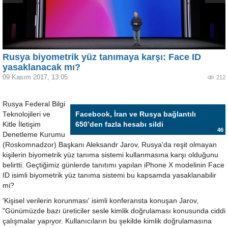
Rusya biyometrik yüz tanımaya karşı: Face ID
yasaklanacak mı?
09 Kasım 2017, 13:05
212
Rusya Federal Bilgi
Teknolojileri ve
Facebook, İran ve Rusya bağlantılı
Kitle İletişim
650’den fazla hesabı sildi
46
Denetleme Kurumu
(Roskomnadzor) Başkanı Aleksandr Jarov, Rusya'da reşit olmayan
kişilerin biyometrik yüz tanıma sistemi kullanmasına karşı olduğunu
belirtti. Geçtiğimiz günlerde tanıtımı yapılan iPhone X modelinin Face
ID isimli biyometrik yüz tanıma sistemi bu kapsamda yasaklanabilir
mi?
'Kişisel verilerin korunması' isimli konferansta konuşan Jarov,
"Günümüzde bazı üreticiler sesle kimlik doğrulaması konusunda ciddi
çalışmalar yapıyor. Kullanıcıların bu şekilde kimlik doğrulamasına