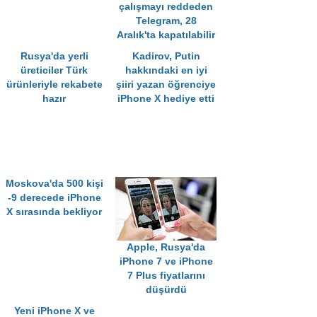
çalışmayı reddeden
Telegram, 28
Aralık'ta kapatılabilir
Rusya'da yerli
Kadirov, Putin
üreticiler Türk
hakkındaki en iyi
ürünleriyle rekabete
şiiri yazan öğrenciye
hazır
iPhone X hediye etti
Moskova'da 500 kişi
-9 derecede iPhone
X sırasında bekliyor
Apple, Rusya'da
iPhone 7 ve iPhone
7 Plus fiyatlarını
düşürdü
Yeni iPhone X ve