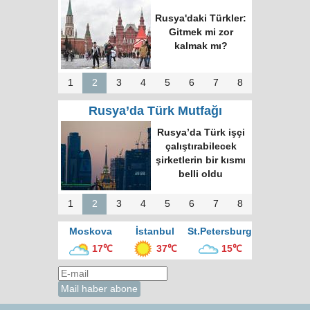
Rusya'daki Türkler:
Gitmek mi zor
kalmak mı?
1
2
3
4
5
6
7
8
Rusya’da Türk Mutfağı
Rusya’da Türk işçi
çalıştırabilecek
şirketlerin bir kısmı
belli oldu
1
2
3
4
5
6
7
8
Moskova
İstanbul
St.Petersburg
17℃
37℃
15℃