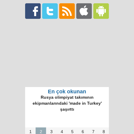
En çok okunan
Rusya olimpiyat takımının
ekipmanlarındaki 'made in Turkey'
şaşırttı
1
2
3
4
5
6
7
8