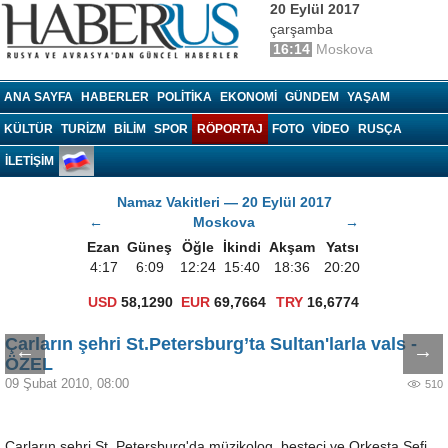
20 Eylül 2017
çarşamba
16:14
Moskova
Haberrus.com
ANA SAYFA
HABERLER
POLITIKA
EKONOMI
GÜNDEM
YAŞAM
KÜLTÜR
TURIZM
BILIM
SPOR
RÖPORTAJ
FOTO
VIDEO
RUSÇA
İLETİŞİM
Namaz Vakitleri — 20 Eylül 2017
←
Moskova
→
Ezan
Güneş
Öğle
İkindi
Akşam
Yatsı
4:17
6:09
12:24
15:40
18:36
20:20
USD
58,1290
EUR
69,7664
TRY
16,6774
Çarların şehri St.Petersburg’ta Sultan'larla vals -
←
→
ÖZEL
09 Şubat 2010, 08:00
510
Çarların şehri St. Petersburg'da müzikolog, besteci ve Orkesta Şefi