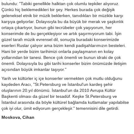
bulundu: "Tabiki genellikle halktan çok olumlu tepkiler alıyoruz.
Çünkü hiç beklemedikleri bir şey. Herkes burada çok değişik
geleneksel etnik bir müzik beklerken, tanıdıkları bir müzikle karşı
karşıya geliyorlar. Dolayısıyla bu da büyük bir merak ve şaşkınlık
ortaya çıkartıyor, bunun gibi tecrübeler çok yaşıyorum, her
konserimde de bu gerçekleşiyor ve artık şaşırmıyorum tabi. İşin
güzel tarafı müzik evrensel dil, sonuçta buradaki konserimizde
eserleri Ruslar çalıyor ama bizim kendi padişahlarımızın besteleri.
Hani bir yerde bizim tarihimizi onlarla paylaşmanın en kolay
yollarından bir tanesi. Bence çok önemli ve bunun idraki de çok
önemli. Dolayısıyla bu gibi tarihi konserler bizim önümüzde iletişim
açısından büyük imkanlar taşıyor."
Yarih ve kültürler iç içe konserler vermekten çok mutlu olduğunu
kaydeden Aracı, "St.Petersburg ve İstanbul'un kardeş şehir
oluşlarının 20.yıl dönümü. İstanbul'un da 2010 Avrupa Kültür
Başkenti olması da güzel bir tesadüf. Keşke St.Petersburg ve
İstanbul arasında da böyle kültürel bağlamda kutlamalar yapılabilse
çok iyi olur, ümit ediyorum gerçekleşir." temennisini dile getirdi.
Moskova, Cihan