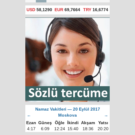
USD
58,1290
EUR
69,7664
TRY
16,6774
Namaz Vakitleri — 20 Eylül 2017
←
Moskova
→
Ezan
Güneş
Öğle
İkindi
Akşam
Yatsı
4:17
6:09
12:24
15:40
18:36
20:20