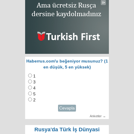
Haberrus.com'u beğeniyor musunuz? (1
en düşük, 5 en yüksek)
1
3
4
5
2
Cevapla
Anketler →
Rusya'da Türk İş Dünyasi