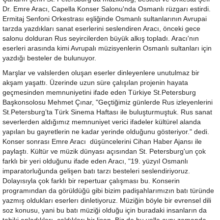
Dr. Emre Aracı, Capella Konser Salonu'nda Osmanlı rüzgarı estirdi.
Ermitaj Senfoni Orkestrası eşliğinde Osmanlı sultanlarının Avrupai
tarzda yazdıkları sanat eserlerini seslendiren Aracı, önceki gece
salonu dolduran Rus seyircilerden büyük alkış topladı. Aracı'nın
eserleri arasında kimi Avrupalı müzisyenlerin Osmanlı sultanları için
yazdığı besteler de bulunuyor.
Marşlar ve valslerden oluşan eserler dinleyenlere unutulmaz bir
akşam yaşattı. Üzerinde uzun süre çalışılan projenin hayata
geçmesinden memnuniyetini ifade eden Türkiye St.Petersburg
Başkonsolosu Mehmet Çınar, "Geçtiğimiz günlerde Rus izleyenlerini
St.Petersburg’ta Türk Sinema Haftası ile buluşturmuştuk. Rus sanat
severlerden aldığımız memnuniyet verici ifadeler kültürel alanda
yapılan bu gayretlerin ne kadar yerinde olduğunu gösteriyor." dedi.
Konser sonrası Emre Aracı düşüncelerini Cihan Haber Ajansı ile
paylaştı. Kültür ve müzik dünyası açısından St. Petersburg'un çok
farklı bir yeri olduğunu ifade eden Aracı, "19. yüzyıl Osmanlı
imparatorluğunda gelişen batı tarzı besteleri seslendiriyoruz.
Dolayısıyla çok farklı bir repertuar çalışması bu. Konserin
programından da görüldüğü gibi bizim padişahlarımızın batı türünde
yazmış oldukları eserlerı dinletiyoruz. Müziğin böyle bir evrensel dili
soz konusu, yani bu batı müziği olduğu için buradaki insanların da