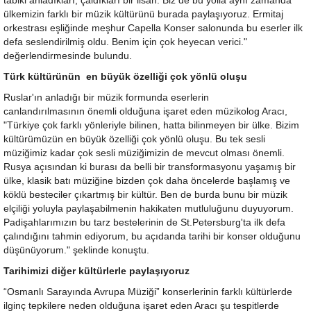
tabiki anladıkları, çaldıkları bir lisan. Biz de bu yolla aynı zamanda
ülkemizin farklı bir müzik kültürünü burada paylaşıyoruz. Ermitaj
orkestrası eşliğinde meşhur Capella Konser salonunda bu eserler ilk
defa seslendirilmiş oldu. Benim için çok heyecan verici."
değerlendirmesinde bulundu.
Türk kültürünün en büyük özelliği çok yönlü oluşu
Ruslar'ın anladığı bir müzik formunda eserlerin
canlandırılmasının önemli olduğuna işaret eden müzikolog Aracı,
"Türkiye çok farklı yönleriyle bilinen, hatta bilinmeyen bir ülke. Bizim
kültürümüzün en büyük özelliği çok yönlü oluşu. Bu tek sesli
müziğimiz kadar çok sesli müziğimizin de mevcut olması önemli.
Rusya açısından ki burası da belli bir transformasyonu yaşamış bir
ülke, klasik batı müziğine bizden çok daha öncelerde başlamış ve
köklü besteciler çıkartmış bir kültür. Ben de burda bunu bir müzik
elçiliği yoluyla paylaşabilmenin hakikaten mutluluğunu duyuyorum.
Padişahlarımızın bu tarz bestelerinin de St.Petersburg'ta ilk defa
çalındığını tahmin ediyorum, bu açıdanda tarihi bir konser olduğunu
düşünüyorum." şeklinde konuştu.
Tarihimizi diğer kültürlerle paylaşıyoruz
“Osmanlı Sarayında Avrupa Müziği” konserlerinin farklı kültürlerde
ilginç tepkilere neden olduğuna işaret eden Aracı şu tespitlerde