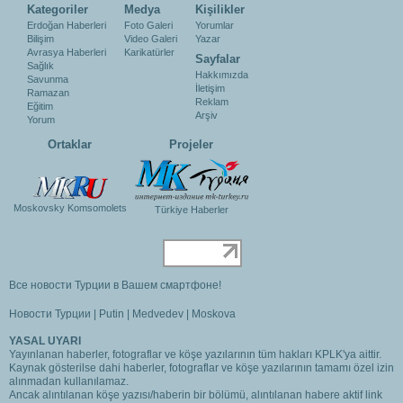
Kategoriler
Medya
Kişilikler
Erdoğan Haberleri
Foto Galeri
Yorumlar
Bilişim
Video Galeri
Yazar
Avrasya Haberleri
Karikatürler
Sayfalar
Sağlık
Hakkımızda
Savunma
İletişim
Ramazan
Reklam
Eğitim
Arşiv
Yorum
Ortaklar
Projeler
Moskovsky Komsomolets
Türkiye Haberler
Все новости Турции в Вашем смартфоне!
Новости Турции
|
Putin
|
Medvedev
|
Moskova
YASAL UYARI
Yayınlanan haberler, fotograflar ve köşe yazılarının tüm hakları KPLK'ya aittir.
Kaynak gösterilse dahi haberler, fotograflar ve köşe yazılarının tamamı özel izin
alınmadan kullanılamaz.
Ancak alıntılanan köşe yazısı/haberin bir bölümü, alıntılanan habere aktif link