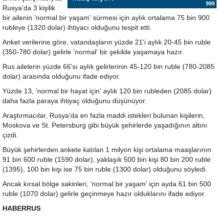
999
Rusya’da 3 kişilik
bir ailenin 'normal bir yaşam' sürmesi için aylık ortalama 75 bin 900
rubleye (1320 dolar) ihtiyacı olduğunu tespit etti.
Anket verilerine göre, vatandaşların yüzde 21'i aylık 20-45 bin ruble
(350-780 dolar) gelirle 'normal' bir şekilde yaşamaya hazır.
Rus ailelerin yüzde 66'sı aylık gelirlerinin 45-120 bin ruble (780-2085
dolar) arasında olduğunu ifade ediyor.
Yüzde 13, 'normal bir hayat için' aylık 120 bin rubleden (2085 dolar)
daha fazla paraya ihtiyaç olduğunu düşünüyor.
Araştırmacılar, Rusya'da en fazla maddi istekleri bulunan kişilerin,
Moskova ve St. Petersburg gibi büyük şehirlerde yaşadığının altını
çizdi.
Büyük şehirlerden ankete katılan 1 milyon kişi ortalama maaşlarının
91 bin 600 ruble (1590 dolar), yaklaşık 500 bin kişi 80 bin 200 ruble
(1395), 100 bin kişi ise 75 bin ruble (1300 dolar) olduğunu söyledi.
Ancak kırsal bölge sakinleri, 'normal bir yaşam' için ayda 61 bin 500
ruble (1070 dolar) gelirle geçinmeye hazır olduklarını ifade ediyor.
HABERRUS