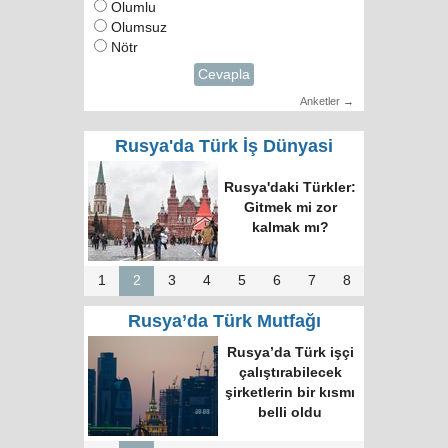
Olumlu
Olumsuz
Nötr
Cevapla
Anketler →
Rusya'da Türk İş Dünyasi
Rusya'daki Türkler:
Gitmek mi zor
kalmak mı?
1
2
3
4
5
6
7
8
Rusya’da Türk Mutfağı
Rusya’da Türk işçi
çalıştırabilecek
şirketlerin bir kısmı
belli oldu