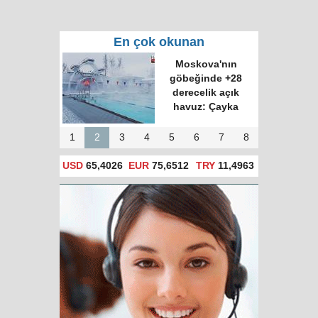
En çok okunan
Moskova'nın
göbeğinde +28
derecelik açık
havuz: Çayka
1
2
3
4
5
6
7
8
USD
65,4026
EUR
75,6512
TRY
11,4963