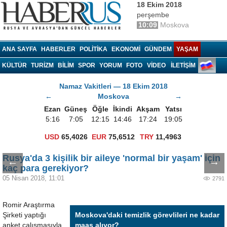
18 Ekim 2018
perşembe
10:09
Moskova
Haberrus.com
ANA SAYFA
HABERLER
POLITIKA
EKONOMI
GÜNDEM
YAŞAM
KÜLTÜR
TURIZM
BILIM
SPOR
YORUM
FOTO
VIDEO
İLETİŞİM
Namaz Vakitleri — 18 Ekim 2018
←
Moskova
→
Ezan
Güneş
Öğle
İkindi
Akşam
Yatsı
5:16
7:05
12:15
14:46
17:24
19:05
USD
65,4026
EUR
75,6512
TRY
11,4963
Rusya'da 3 kişilik bir aileye 'normal bir yaşam' için
←
→
kaç para gerekiyor?
05 Nisan 2018, 11:01
2791
Romir Araştırma
Şirketi yaptığı
Moskova'daki temizlik görevlileri ne kadar
anket çalışmasıyla,
maaş alıyor?