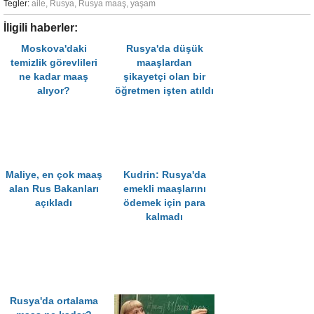
Tegler:
aile
,
Rusya
,
Rusya maaş
,
yaşam
İligili haberler:
Moskova'daki
Rusya'da düşük
temizlik görevlileri
maaşlardan
ne kadar maaş
şikayetçi olan bir
alıyor?
öğretmen işten atıldı
Maliye, en çok maaş
Kudrin: Rusya'da
alan Rus Bakanları
emekli maaşlarını
açıkladı
ödemek için para
kalmadı
Rusya'da ortalama