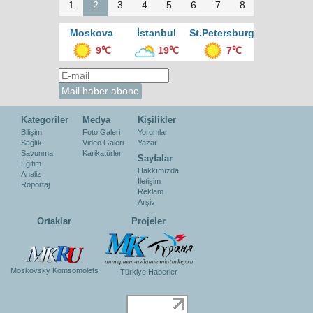
1
2
3
4
5
6
7
8
Moskova
İstanbul
St.Petersburg
9℃
19℃
7℃
Kategoriler
Medya
Kişilikler
Bilişim
Foto Galeri
Yorumlar
Sağlık
Video Galeri
Yazar
Savunma
Karikatürler
Sayfalar
Eğitim
Hakkımızda
Analiz
İletişim
Röportaj
Reklam
Arşiv
Ortaklar
Projeler
Moskovsky Komsomolets
Türkiye Haberler