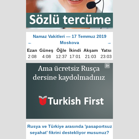
Namaz Vakitleri — 17 Temmuz 2019
←
Moskova
→
Ezan
Güneş
Öğle
İkindi
Akşam
Yatsı
2:08
4:08
12:37
17:01
21:03
23:03
Rusya ve Türkiye arasında 'pasaportsuz
seyahat' fikrini destekliyor musunuz?