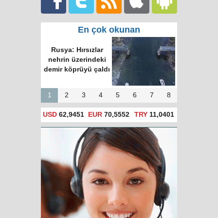
En çok okunan
Rusya: Hırsızlar
nehrin üzerindeki
demir köprüyü çaldı
1
2
3
4
5
6
7
8
USD
62,9451
EUR
70,5552
TRY
11,0401