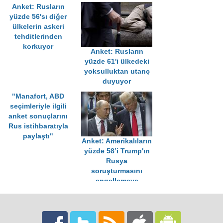
Anket: Rusların
yüzde 56'sı diğer
ülkelerin askeri
tehditlerinden
korkuyor
Anket: Rusların
yüzde 61'i ülkedeki
yoksulluktan utanç
duyuyor
"Manafort, ABD
seçimleriyle ilgili
anket sonuçlarını
Rus istihbaratıyla
paylaştı"
Anket: Amerikalıların
yüzde 58’i Trump'ın
Rusya
soruşturmasını
engellemeye
çalıştığı görüşünde