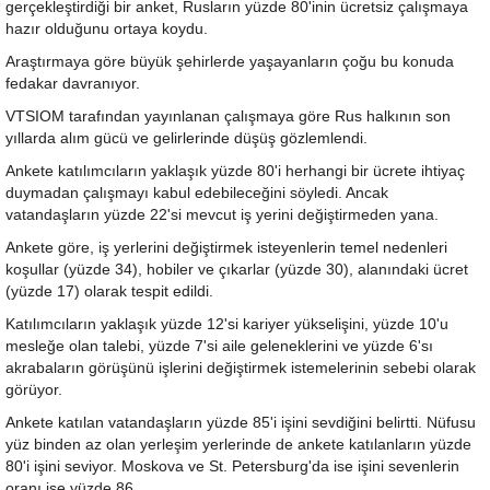
gerçekleştirdiği bir anket, Rusların yüzde 80'inin ücretsiz çalışmaya
hazır olduğunu ortaya koydu.
Araştırmaya göre büyük şehirlerde yaşayanların çoğu bu konuda
fedakar davranıyor.
VTSIOM tarafından yayınlanan çalışmaya göre Rus halkının son
yıllarda alım gücü ve gelirlerinde düşüş gözlemlendi.
Ankete katılımcıların yaklaşık yüzde 80'i herhangi bir ücrete ihtiyaç
duymadan çalışmayı kabul edebileceğini söyledi. Ancak
vatandaşların yüzde 22'si mevcut iş yerini değiştirmeden yana.
Ankete göre, iş yerlerini değiştirmek isteyenlerin temel nedenleri
koşullar (yüzde 34), hobiler ve çıkarlar (yüzde 30), alanındaki ücret
(yüzde 17) olarak tespit edildi.
Katılımcıların yaklaşık yüzde 12'si kariyer yükselişini, yüzde 10'u
mesleğe olan talebi, yüzde 7'si aile geleneklerini ve yüzde 6'sı
akrabaların görüşünü işlerini değiştirmek istemelerinin sebebi olarak
görüyor.
Ankete katılan vatandaşların yüzde 85'i işini sevdiğini belirtti. Nüfusu
yüz binden az olan yerleşim yerlerinde de ankete katılanların yüzde
80'i işini seviyor. Moskova ve St. Petersburg'da ise işini sevenlerin
oranı ise yüzde 86.