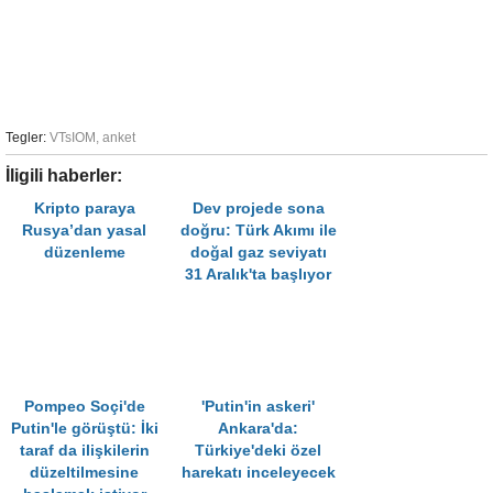
Tegler:
VTsIOM
,
anket
İligili haberler:
Kripto paraya
Dev projede sona
Rusya’dan yasal
doğru: Türk Akımı ile
düzenleme
doğal gaz seviyatı
31 Aralık'ta başlıyor
Pompeo Soçi'de
'Putin'in askeri'
Putin'le görüştü: İki
Ankara'da:
taraf da ilişkilerin
Türkiye'deki özel
düzeltilmesine
harekatı inceleyecek