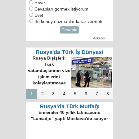
Hayır
Cevapları görmek istiyorum
Evet
Bu konuya uzmanlar karar vermeli
Cevapla
Anketler →
Rusya'da Türk İş Dünyasi
Rusya Dışişleri:
Türk
vatandaşlarının vize
işlemlerini
kolaylaştırmaya
hazırız
1
2
3
4
5
6
7
8
Rusya’da Türk Mutfağı
Ermeniler 40 yıllık lahmacunu
"Lamadjo" yaptı Moskova'da satıyor