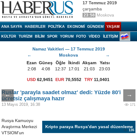
17 Temmuz 2019
çarşamba
23:58
Moskova
Haberrus.com
ANA SAYFA
HABERLER
POLITIKA
EKONOMI
GÜNDEM
YAŞAM
KÜLTÜR
TURIZM
BILIM
SPOR
YORUM
FOTO
VIDEO
İLETİŞİM
Namaz Vakitleri — 17 Temmuz 2019
←
Moskova
→
Ezan
Güneş
Öğle
İkindi
Akşam
Yatsı
2:08
4:08
12:37
17:01
21:03
23:03
USD
62,9451
EUR
70,5552
TRY
11,0401
Ruslar 'parayla saadet olmaz' dedi: Yüzde 80'i
←
→
ücretsiz çalışmaya hazır
13 Mayıs 2019, 16:38
171
Rusya Kamuoyu
Araştırma Merkezi
Kripto paraya Rusya’dan yasal düzenleme
135
VTSIOM'un