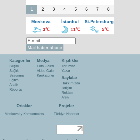
1
2
3
4
5
6
7
8
Moskova
İstanbul
St.Petersburg
3℃
11℃
-5℃
Kategoriler
Medya
Kişilikler
Bilişim
Foto Galeri
Yorumlar
Sağlık
Video Galeri
Yazar
Savunma
Karikatürler
Sayfalar
Eğitim
Hakkımızda
Analiz
İletişim
Röportaj
Reklam
Arşiv
Ortaklar
Projeler
Moskovsky Komsomolets
Türkiye Haberler