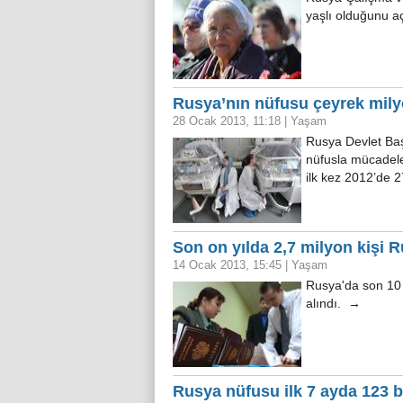
yaşlı olduğunu a
Rusya’nın nüfusu çeyrek milyo
28 Ocak 2013, 11:18
|
Yaşam
Rusya Devlet Baş
nüfusla mücadele
ilk kez 2012’de 2
Son on yılda 2,7 milyon kişi 
14 Ocak 2013, 15:45
|
Yaşam
Rusya'da son 10 
alındı. →
Rusya nüfusu ilk 7 ayda 123 bi