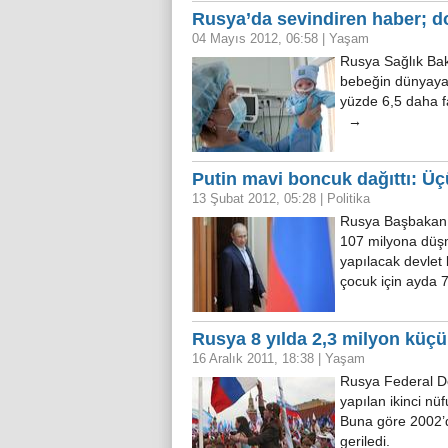
Rusya’da sevindiren haber; do
04 Mayıs 2012, 06:58
|
Yaşam
Rusya Sağlık Bak
bebeğin dünyaya 
yüzde 6,5 daha f
→
Putin mavi boncuk dağıttı: Ü
13 Şubat 2012, 05:28
|
Politika
Rusya Başbakanı 
107 milyona düşm
yapılacak devlet 
çocuk için ayda 
Rusya 8 yılda 2,3 milyon küçü
16 Aralık 2011, 18:38
|
Yaşam
Rusya Federal De
yapılan ikinci nü
Buna göre 2002’
geriledi.