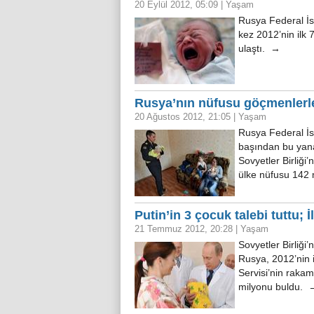
20 Eylül 2012, 05:09
|
Yaşam
Rusya Federal İst
kez 2012’nin ilk 
ulaştı. →
Rusya’nın nüfusu göçmenlerle 
20 Ağustos 2012, 21:05
|
Yaşam
Rusya Federal İst
başından bu yana 
Sovyetler Birliği
ülke nüfusu 142
Putin’in 3 çocuk talebi tuttu; İ
21 Temmuz 2012, 20:28
|
Yaşam
Sovyetler Birliği
Rusya, 2012’nin i
Servisi’nin raka
milyonu buldu. 