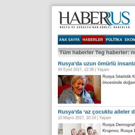
Haberrus.com
ANA SAYFA
HABERLER
POLITIKA
EKON
Tüm haberler Teg haberler: n
Rusya’da uzun ömürlü insanlar
04 Eylül 2017, 12:38
|
Yaşam
Rusya İstatistik 
öncesinde doğan 
Rusya’da ‘az çocuklu aileler d
10 Mayıs 2017, 10:14
|
Yaşam
Rusya Demografi 
Krupnov, Rusya D