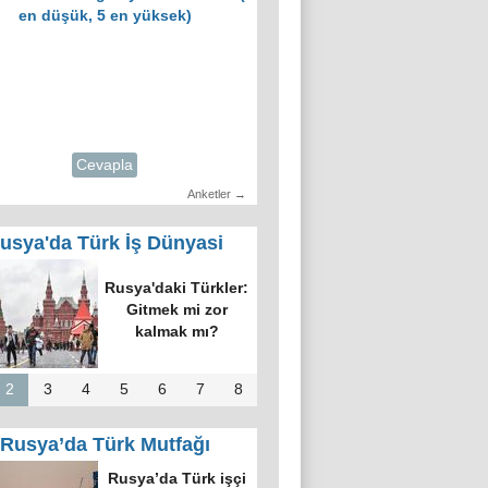
en düşük, 5 en yüksek)
Cevapla
Anketler →
usya'da Türk İş Dünyasi
Rusya'daki Türkler:
Gitmek mi zor
kalmak mı?
2
3
4
5
6
7
8
Rusya’da Türk Mutfağı
Rusya’da Türk işçi