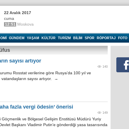
22 Aralık 2017
cuma
12:51
Moskova
OMI
GÜNDEM
YAŞAM
KÜLTÜR
TURIZM
BILIM
SPOR
RÖPORTAJ
FOTO
üfus
ın sayısı artıyor
140
Kurumu Rosstat verilerine göre Rusya’da 100 yıl ve
vatandaşların sayısı artıyor. →
aha fazla vergi ödesin’ önerisi
149
Göçmenlik ve Bölgesel Gelişim Enstitüsü Müdürü Yuriy
evlet Başkanı Vladimir Putin’e gönderdiği yasa tasarısında