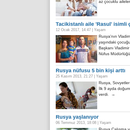
az çocuklu ailele
Tacikistanlı aile 'Rasul' isiml
12 Ocak 2017, 14:47
|
Yaşam
Rusya'nın Vladimi
yaşındaki çocuğun
Başkanı Vladimir 
Nüfus Müdürlüğü 
Rusya nüfusu 5 bin kişi arttı
25 Kasım 2013, 21:27
|
Yaşam
Rusya, Sovyetler 
İlk 9 ayda doğum 
verdi. →
Rusya yaşlanıyor
06 Temmuz 2013, 18:08
|
Yaşam
Rusya Çalışma ve