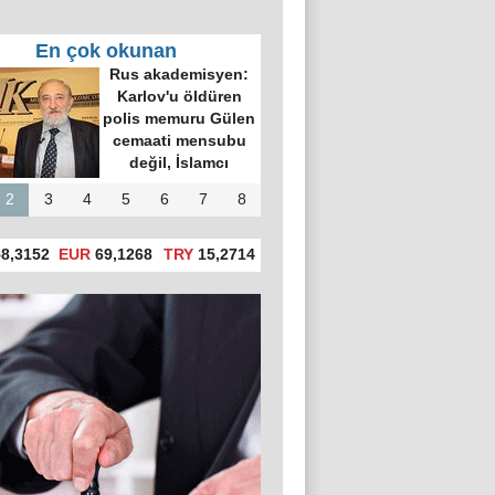
En çok okunan
Rus akademisyen:
Karlov'u öldüren
polis memuru Gülen
cemaati mensubu
değil, İslamcı
2
3
4
5
6
7
8
8,3152
EUR
69,1268
TRY
15,2714