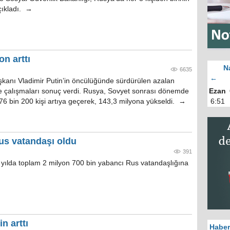
çıkladı. →
n arttı
N
6635
←
kanı Vladimir Putin’in öncülüğünde sürdürülen azalan
 çalışmaları sonuç verdi. Rusya, Sovyet sonrası dönemde
Ezan
76 bin 200 kişi artıya geçerek, 143,3 milyona yükseldi. →
6:51
Rus vatandaşı oldu
391
yılda toplam 2 milyon 700 bin yabancı Rus vatandaşlığına
n arttı
Haber