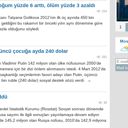
ğum yüzde 6 arttı, ölüm yüzde 3 azaldı
154
anı Tatyana Golikova 2012’nin ilk üç ayında 450 bin
geldiğini bu rakamın bir önceki yılın aynı dönemine göre
1
azla olduğunu söyledi.
Mos
çüncü çocuğa ayda 240 dolar
281
Vladimir Putin 142 milyon olan ülke nüfusunun 2050’de
emesi için bir dizi önlem alınmasını istedi. 4 Mart 2012’de
başkanlığı seçimlerinin favori adayı olan Putin, üçüncü
7 bin ruble (240 dolar) sosyal destek sözü verdi. →
ldü
38
vlet İstatistik Kurumu (Rosstat) Sovyet sonrası dönemde
fusa sayımı ile ilgili sonuçları yayınlamaya devam ediyor.
de 145,2 milyon olan Rusya nüfusu, 2010’da 142,9 milyona