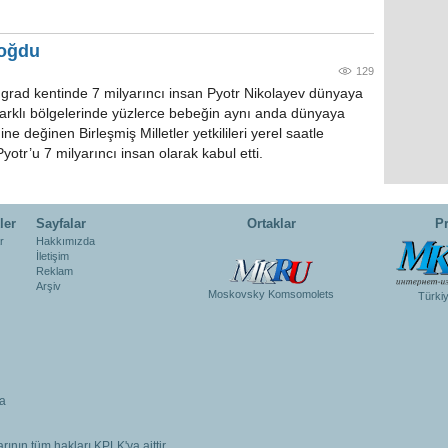
doğdu
129
ngrad kentinde 7 milyarıncı insan Pyotr Nikolayev dünyaya
farklı bölgelerinde yüzlerce bebeğin aynı anda dünyaya
ne değinen Birleşmiş Milletler yetkilileri yerel saatle
otr’u 7 milyarıncı insan olarak kabul etti.
ler
Sayfalar
Ortaklar
Pr
r
Hakkımızda
İletişim
Reklam
Arşiv
Moskovsky Komsomolets
Türki
a
rının tüm hakları KPLK'ya aittir.