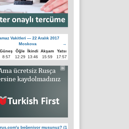
amaz Vakitleri — 22 Aralık 2017
Moskova
→
Güneş
Öğle
İkindi
Akşam
Yatsı
8:57
12:29
13:46
15:59
17:57
rus.com'u beğeniyor musunuz? (1