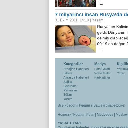
→
7 milyarıncı insan Rusya’da 
31 Ekim 2011, 14:10
|
Yaşam
Rusya’nın Kalini
geldi. Dünyanın 
gelmiş olabileceği
00:19’da doğan Py
→
Kategoriler
Medya
Kişilik
Erdoğan Haberleri
Foto Galeri
Yorumla
Bilişim
Video Galeri
Yazar
Avrasya Haberleri
Karikatürler
Sağlık
Savunma
Ramazan
Eğitim
Yorum
Все новости Турции в Вашем смартфоне!
Новости Турции
|
Putin
|
Medvedev
|
Moskov
YASAL UYARI
Yayınlanan haberler, fotograflar ve köşe yazıla