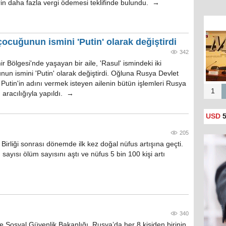
rin daha fazla vergi ödemesi teklifinde bulundu. →
i çocuğunun ismini 'Putin' olarak değiştirdi
342
r Bölgesi'nde yaşayan bir aile, 'Rasul' ismindeki iki
un ismini 'Putin' olarak değiştirdi. Oğluna Rusya Devlet
Putin'in adını vermek isteyen ailenin bütün işlemleri Rusya
1
aracılığıyla yapıldı. →
USD
5
205
Birliği sonrası dönemde ilk kez doğal nüfus artışına geçti.
sayısı ölüm sayısını aştı ve nüfus 5 bin 100 kişi artı
340
 Sosyal Güvenlik Bakanlığı, Rusya’da her 8 kişiden birinin