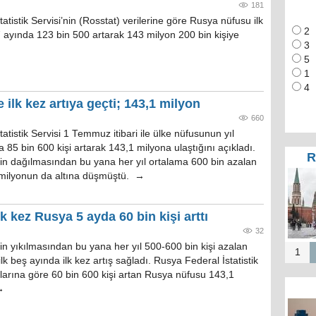
181
atistik Servisi’nin (Rosstat) verilerine göre Rusya nüfusu ilk
2
7 ayında 123 bin 500 artarak 143 milyon 200 bin kişiye
3
5
1
4
ilk kez artıya geçti; 143,1 milyon
660
atistik Servisi 1 Temmuz itibari ile ülke nüfusunun yıl
85 bin 600 kişi artarak 143,1 milyona ulaştığını açıkladı.
R
’nin dağılmasından bu yana her yıl ortalama 600 bin azalan
 milyonun da altına düşmüştü. →
lk kez Rusya 5 ayda 60 bin kişi arttı
32
’nin yıkılmasından bu yana her yıl 500-600 bin kişi azalan
1
lk beş ayında ilk kez artış sağladı. Rusya Federal İstatistik
mlarına göre 60 bin 600 kişi artan Rusya nüfusu 143,1
→