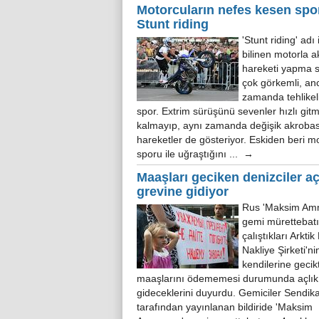
Motorcuların nefes kesen spor
Stunt riding
'Stunt riding' adı 
bilinen motorla a
hareketi yapma s
çok görkemli, an
zamanda tehlikeli
spor. Extrim sürüşünü sevenler hızlı git
kalmayıp, aynı zamanda değişik akrobas
hareketler de gösteriyor. Eskiden beri m
sporu ile uğraştığını ... →
Maaşları geciken denizciler aç
grevine gidiyor
Rus 'Maksim Am
gemi mürettebatı
çalıştıkları Arktik
Nakliye Şirketi'ni
kendilerine gecikt
maaşlarını ödememesi durumunda açlık
gideceklerini duyurdu. Gemiciler Sendik
tarafından yayınlanan bildiride 'Maksim