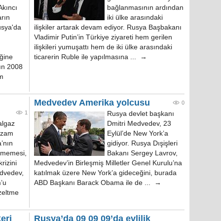
Akıncı
bağlanmasının ardından
rın
iki ülke arasındaki
usya'da
ilişkiler artarak devam ediyor. Rusya Başbakanı
Vladimir Putin’in Türkiye ziyareti hem gerilen
ilişkileri yumuşattı hem de iki ülke arasındaki
iğine
ticarerin Ruble ile yapılmasına ... →
nın 2008
im
Medvedev Amerika yolcusu
0
1
Rusya devlet başkanı
algaz
Dmitri Medvedev, 23
e zam
Eylül’de New York’a
’nın
gidiyor. Rusya Dışişleri
rmemesi,
Bakanı Sergey Lavrov,
rizini
Medvedev’in Birleşmiş Milletler Genel Kurulu’na
edvedev,
katılmak üzere New York’a gideceğini, burada
’u
ABD Başkanı Barack Obama ile de ... →
üzeltme
eri
Rusya’da 09 09 09’da evlilik