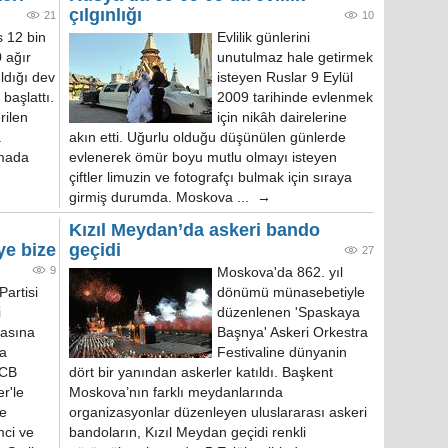
çılgınlığı
21
10
 12 bin
Evlilik günlerini
 ağır
unutulmaz hale getirmek
ıldığı dev
isteyen Ruslar 9 Eylül
 başlattı.
2009 tarihinde evlenmek
rilen
için nikâh dairelerine
a
akın etti. Uğurlu olduğu düşünülen günlerde
amada
evlenerek ömür boyu mutlu olmayı isteyen
çiftler limuzin ve fotografçı bulmak için sıraya
girmiş durumda. Moskova ... →
Kızıl Meydan’da askeri bando
ye bize
geçidi
27
9
Moskova'da 862. yıl
artisi
dönümü münasebetiyle
i
düzenlenen 'Spaskaya
iasına
Başnya' Askeri Orkestra
da
Festivaline dünyanin
SCB
dört bir yanından askerler katıldı. Başkent
er'le
Moskova’nın farklı meydanlarında
ne
organizasyonlar düzenleyen uluslararası askeri
mci ve
bandoların, Kızıl Meydan geçidi renkli