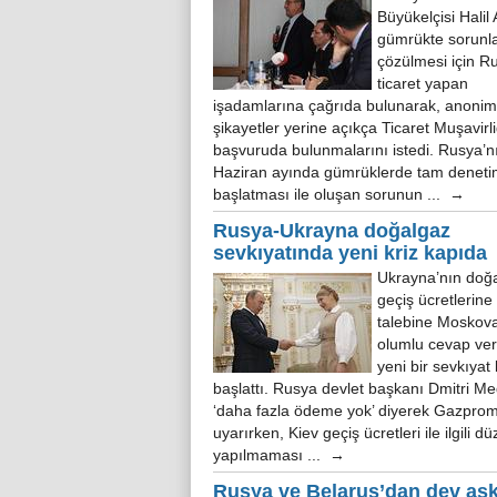
Büyükelçisi Halil 
gümrükte sorunla
çözülmesi için R
ticaret yapan
işadamlarına çağrıda bulunarak, anonim
şikayetler yerine açıkça Ticaret Muşavirl
başvuruda bulunmalarını istedi. Rusya’
Haziran ayında gümrüklerde tam denet
başlatması ile oluşan sorunun ... →
Rusya-Ukrayna doğalgaz
sevkıyatında yeni kriz kapıda
Ukrayna’nın doğ
geçiş ücretlerin
talebine Moskova
olumlu cevap ve
yeni bir sevkıyat k
başlattı. Rusya devlet başkanı Dmitri M
‘daha fazla ödeme yok’ diyerek Gazprom
uyarırken, Kiev geçiş ücretleri ile ilgili d
yapılmaması ... →
Rusya ve Belarus’dan dev ask