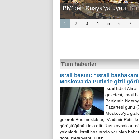
BM'den Rusya'ya uyarı: Kırım
1
2
3
4
5
6
7
Tüm haberler
İsrail basını: “İsrail başbakanı
Moskova'da Putin'le gizli gör
İsrail Ediot Ahron
gazetesi, İsrail 
Benjamin Netan
Pazartesi günü (7
Moskova'ya gizli
gelerek Rus meslektaşı Vladimir Putin'le
görüştüğünü iddia etti. Rus kaynakları 
yalanladı. İsrail basınında yer alan habe
göre, Netanyahu Putin ... →