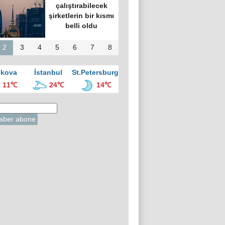
çalıştırabilecek
şirketlerin bir kısmı
belli oldu
2
3
4
5
6
7
8
kova
İstanbul
St.Petersburg
11℃
24℃
14℃