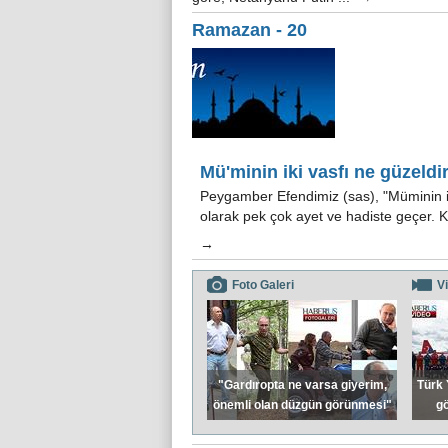
Ramazan - 20
Mü'minin iki vasfı ne güzeldi
Peygamber Efendimiz (sas), "Müminin iki
olarak pek çok ayet ve hadiste geçer. K
→
Foto Galeri
V
"Gardıropta ne varsa giyerim,
Türk 
önemli olan düzgün görünmesi"
gö