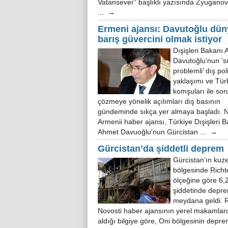
Vatansever” başlıklı yazısında Zyuganov,
... →
Ermeni ajansı: Davutoğlu dün
barış güvercini olmak istiyor
Dışişleri Bakanı
Davutoğlu’nun ‘sı
problemli’ dış pol
yaklaşımı ve Türk
komşuları ile sor
çözmeye yönelik açılımları dış basının
gündeminde sıkça yer almaya başladı. N
Armenii haber ajansı, Türkiye Dışişleri 
Ahmet Davuoğlu'nun Gürcistan ... →
Gürcistan’da şiddetli deprem
Gürcistan’ın kuz
bölgesinde Richt
ölçeğine göre 6,
şiddetinde depr
meydana geldi. 
Novosti haber ajansının yerel makamlar
aldığı bilgiye göre, Oni bölgesinin depr