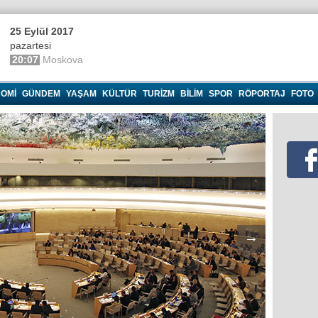
25 Eylül 2017
pazartesi
20:07
Moskova
OMI
GÜNDEM
YAŞAM
KÜLTÜR
TURIZM
BILIM
SPOR
RÖPORTAJ
FOTO
→