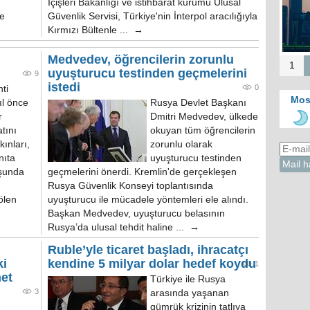
İçişleri Bakanlığı ve istihbarat kurumu Ulusal
de
Güvenlik Servisi, Türkiye'nin İnterpol aracılığıyla
Kırmızı Bültenle ... →
Medvedev, öğrencilerin zorunlu
1
uyuşturucu testinden geçmelerini
9
istedi
0
ti
Mos
ıl önce
Rusya Devlet Başkanı
r
Dmitri Medvedev, ülkede
atını
okuyan tüm öğrencilerin
ınları,
zorunlu olarak
nıta
uyuşturucu testinden
uşunda
geçmelerini önerdi. Kremlin'de gerçekleşen
Rusya Güvenlik Konseyi toplantısında
ölen
uyuşturucu ile mücadele yöntemleri ele alındı.
Başkan Medvedev, uyuşturucu belasının
Rusya’da ulusal tehdit haline ... →
Ruble’yle ticaret başladı, ihracatçı
ki
kendine 5 milyar dolar hedef koydu
1
met
Türkiye ile Rusya
3
arasında yaşanan
gümrük krizinin tatlıya