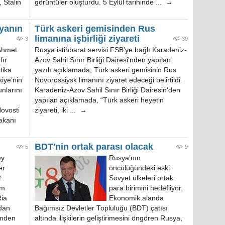
 Stalin
görüntüler oluşturdu. 5 Eylül tarihinde ... →
yanın
Türk askeri gemisinden Rus
limanına işbirliği ziyareti
3
39
 Ahmet
Rusya istihbarat servisi FSB'ye bağlı Karadeniz-
fır
Azov Sahil Sınır Birliği Dairesi'nden yapılan
itika
yazılı açıklamada, Türk askeri gemisinin Rus
iye’nin
Novorossiysk limanını ziyaret edeceği belirtildi.
unlarını
Karadeniz-Azov Sahil Sınır Birliği Dairesin'den
yapılan açıklamada, “Türk askeri heyetin
ovosti
ziyareti, iki ... →
Bakanı
BDT'nin ortak parası olacak
5
9
ey
Rusya’nın
er
öncülüğündeki eski
2
Sovyet ülkeleri ortak
em
para birimini hedefliyor.
Ria
Ekonomik alanda
dan
Bağımsız Devletler Topluluğu (BDT) çatısı
emden
altında ilişkilerin geliştirimesini öngören Rusya,