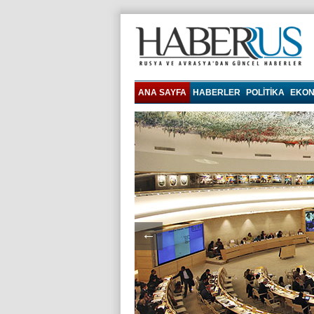
Haberrus.com
ANA SAYFA
HABERLER
POLITIKA
EKON
←