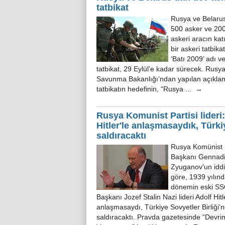
tatbikat
Rusya ve Belarus
500 asker ve 200
askeri aracın kat
bir askeri tatbikat
‘Batı 2009’ adı ve
tatbikat, 29 Eylül’e kadar sürecek. Rusy
Savunma Bakanlığı’ndan yapılan açıkl
tatbikatın hedefinin, “Rusya ... →
Rusya Komunist Partisi lideri:
Hitler'le anlaşmasaydık, Türki
saldıracaktı
Rusya Komünist P
Başkanı Gennad
Zyuganov'un idd
göre, 1939 yılın
dönemin eski S
Başkanı Jozef Stalin Nazi lideri Adolf Hitl
anlaşmasaydı, Türkiye Sovyetler Birliği'
saldıracaktı. Pravda gazetesinde “Devri