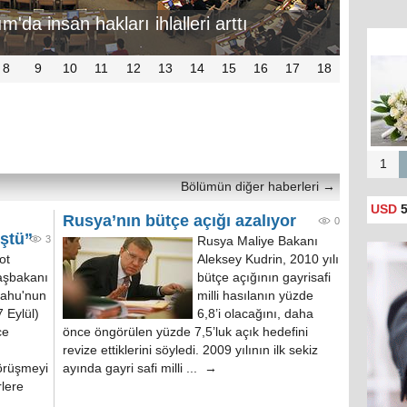
'da insan hakları ihlalleri arttı
8
9
10
11
12
13
14
15
16
17
18
1
Bölümün diğer haberleri
→
USD
5
Rusya’nın bütçe açığı azalıyor
0
üştü”
3
Rusya Maliye Bakanı
ot
Aleksey Kudrin, 2010 yılı
başbakanı
bütçe açığının gayrisafi
yahu'nun
milli hasılanın yüzde
 Eylül)
6,8’i olacağını, daha
ce
önce öngörülen yüzde 7,5’luk açık hedefini
revize ettiklerini söyledi. 2009 yılının ilk sekiz
görüşmeyi
ayında gayri safi milli ... →
rlere