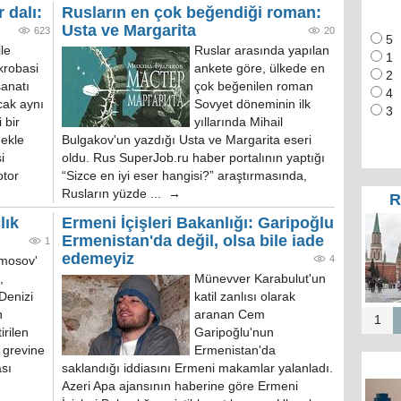
 dalı:
Rusların en çok beğendiği roman:
Usta ve Margarita
623
20
5
ile
Ruslar arasında yapılan
1
krobasi
ankete göre, ülkede en
2
anatı
çok beğenilen roman
4
cak aynı
Sovyet döneminin ilk
3
 bir
yıllarında Mihail
mekle
Bulgakov'un yazdığı Usta ve Margarita eseri
i
oldu. Rus SuperJob.ru haber portalının yaptığı
otor
“Sizce en iyi eser hangisi?” araştırmasında,
Rusların yüzde ... →
R
lık
Ermeni İçişleri Bakanlığı: Garipoğlu
Ermenistan'da değil, olsa bile iade
1
edemeyiz
4
mosov'
,
Münevver Karabulut'un
 Denizi
katil zanlısı olarak
n
aranan Cem
1
irilen
Garipoğlu'nun
 grevine
Ermenistan'da
ası
saklandığı iddiasını Ermeni makamlar yalanladı.
Azeri Apa ajansının haberine göre Ermeni