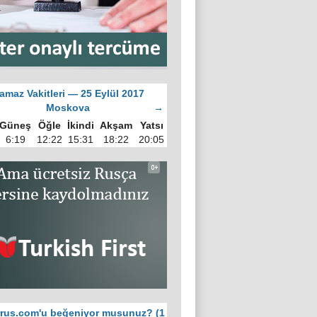
amaz Vakitleri — 25 Eylül 2017
Moskova
→
Güneş
Öğle
İkindi
Akşam
Yatsı
rur. Sabır, müminin vasfı
6:19
12:22
15:31
18:22
20:05
rus.com'u beğeniyor musunuz? (1