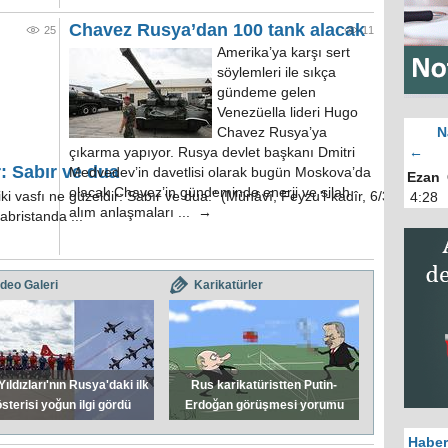
Chavez Rusya’dan 100 tank alacak
25
11
Amerika’ya karşı sert
söylemleri ile sıkça
gündeme gelen
Venezüella lideri Hugo
Chavez Rusya’ya
N
çıkarma yapıyor. Rusya devlet başkanı Dmitri
←
r: Sabır ve dua
Medvedev’in davetlisi olarak bugün Moskova’da
Ezan
olacak Chavez’in gündeminde enerji ve silah
 vasfı ne güzeldir: Sabır ve dua." (Münâvî, Feyzu'l-kadîr, 6/374.) buyu
4:28
alım anlaşmaları ... →
abristanda ...
ideo Galeri
Karikatürler
Yıldızları'nın Rusya'daki ilk
Rus karikatüristten Putin-
sterisi yoğun ilgi gördü
Erdoğan görüşmesi yorumu
Haber