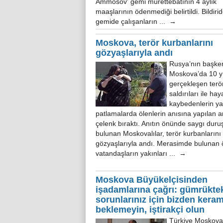
Ammosov' gemi murettebatının 4 aylık
maaşlarının ödenmediği belirtildi. Bildiri
gemide çalışanların ... →
Moskova, terör kurbanlarını
gözyaşlarıyla andı
Rusya’nın başken
Moskova’da 10 y
gerçekleşen terö
saldırıları ile hay
kaybedenlerin yak
patlamalarda ölenlerin anısına yapılan a
çelenk bıraktı. Anıtın önünde saygı dur
bulunan Moskovalılar, terör kurbanlarını
gözyaşlarıyla andı. Merasimde bulunan 
vatandaşların yakınları ... →
Moskova Büyükelçisinden
işadamlarına çağrı: gümrükte
sorunlarınız için bizden kera
beklemeyin, iştirakçi olun
Türkiye Moskova