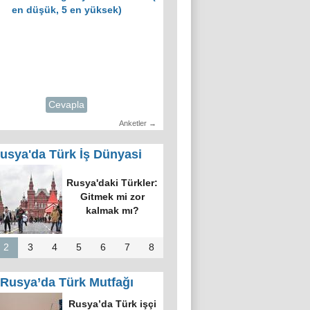
en düşük, 5 en yüksek)
Cevapla
Anketler →
usya'da Türk İş Dünyasi
Rusya'daki Türkler:
Gitmek mi zor
kalmak mı?
2
3
4
5
6
7
8
Rusya’da Türk Mutfağı
Rusya’da Türk işçi