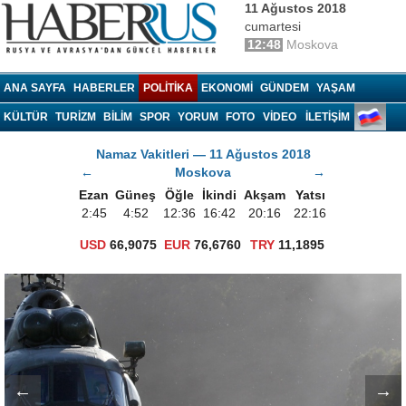
11 Ağustos 2018
cumartesi
12:48
Moskova
Haberrus.com
ANA SAYFA
HABERLER
POLITIKA
EKONOMI
GÜNDEM
YAŞAM
KÜLTÜR
TURIZM
BILIM
SPOR
YORUM
FOTO
VIDEO
İLETİŞİM
Namaz Vakitleri — 11 Ağustos 2018
←
Moskova
→
Ezan
Güneş
Öğle
İkindi
Akşam
Yatsı
2:45
4:52
12:36
16:42
20:16
22:16
USD
66,9075
EUR
76,6760
TRY
11,1895
←
→