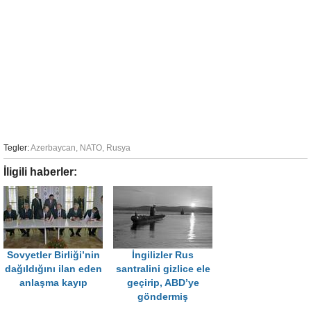
Tegler:
Azerbaycan
,
NATO
,
Rusya
İligili haberler:
Sovyetler Birliği’nin
İngilizler Rus
dağıldığını ilan eden
santralini gizlice ele
anlaşma kayıp
geçirip, ABD’ye
göndermiş