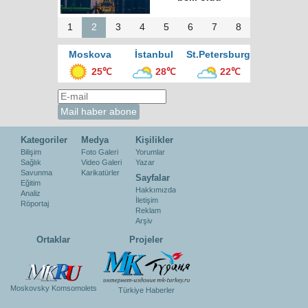
1
2
3
4
5
6
7
8
Moskova
İstanbul
St.Petersburg
25℃
28℃
22℃
Kategoriler
Medya
Kişilikler
Bilişim
Foto Galeri
Yorumlar
Sağlık
Video Galeri
Yazar
Savunma
Karikatürler
Sayfalar
Eğitim
Hakkımızda
Analiz
İletişim
Röportaj
Reklam
Arşiv
Ortaklar
Projeler
Moskovsky Komsomolets
Türkiye Haberler