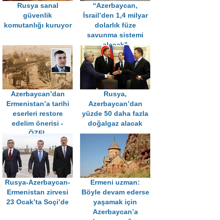
Rusya sanal
“Azerbaycan,
güvenlik
İsrail’den 1,4 milyar
komutanlığı kuruyor
dolarlık füze
savunma sistemi
alacak”
Azerbaycan’dan
Rusya,
Ermenistan’a tarihi
Azerbaycan’dan
eserleri restore
yüzde 50 daha fazla
edelim önerisi -
doğalgaz alacak
ÖZEL
Rusya-Azerbaycan-
Ermeni uzman:
Ermenistan zirvesi
Böyle devam ederse
23 Ocak’ta Soçi’de
yaşamak için
Azerbaycan’a