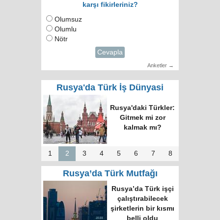
karşı fikirleriniz?
Olumsuz
Olumlu
Nötr
Cevapla
Anketler →
Rusya'da Türk İş Dünyasi
Rusya'daki Türkler:
Gitmek mi zor
kalmak mı?
1
2
3
4
5
6
7
8
Rusya’da Türk Mutfağı
Rusya’da Türk işçi
çalıştırabilecek
şirketlerin bir kısmı
belli oldu