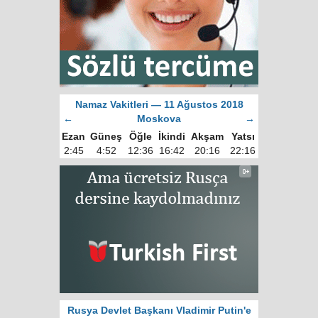
Namaz Vakitleri — 11 Ağustos 2018
←
Moskova
→
Ezan
Güneş
Öğle
İkindi
Akşam
Yatsı
2:45
4:52
12:36
16:42
20:16
22:16
Rusya Devlet Başkanı Vladimir Putin'e