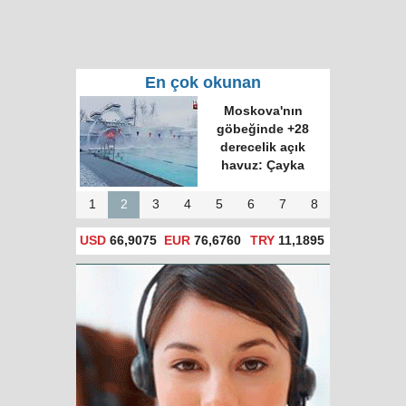
En çok okunan
Moskova'nın
göbeğinde +28
derecelik açık
havuz: Çayka
1
2
3
4
5
6
7
8
USD
66,9075
EUR
76,6760
TRY
11,1895