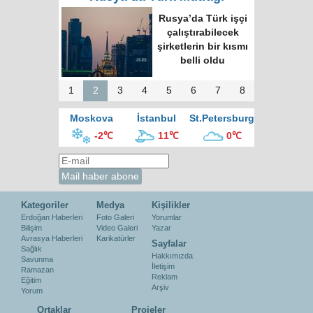
Rusya’da Türk işçi
çalıştırabilecek
şirketlerin bir kısmı
belli oldu
1
2
3
4
5
6
7
8
Moskova
İstanbul
St.Petersburg
-2℃
11℃
0℃
Kategoriler
Medya
Kişilikler
Erdoğan Haberleri
Foto Galeri
Yorumlar
Bilişim
Video Galeri
Yazar
Avrasya Haberleri
Karikatürler
Sayfalar
Sağlık
Hakkımızda
Savunma
İletişim
Ramazan
Reklam
Eğitim
Arşiv
Yorum
Ortaklar
Projeler