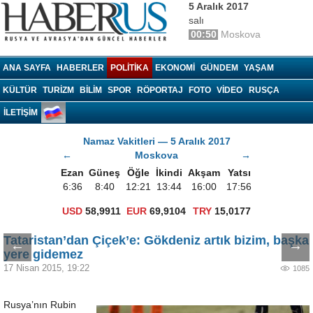
5 Aralık 2017
salı
00:50
Moskova
Haberrus.com
ANA SAYFA
HABERLER
POLITIKA
EKONOMI
GÜNDEM
YAŞAM
KÜLTÜR
TURIZM
BILIM
SPOR
RÖPORTAJ
FOTO
VIDEO
RUSÇA
İLETİŞİM
Namaz Vakitleri — 5 Aralık 2017
←
Moskova
→
Ezan
Güneş
Öğle
İkindi
Akşam
Yatsı
6:36
8:40
12:21
13:44
16:00
17:56
USD
58,9911
EUR
69,9104
TRY
15,0177
Tataristan’dan Çiçek’e: Gökdeniz artık bizim, başka
←
→
yere gidemez
17 Nisan 2015, 19:22
1085
Rusya’nın Rubin