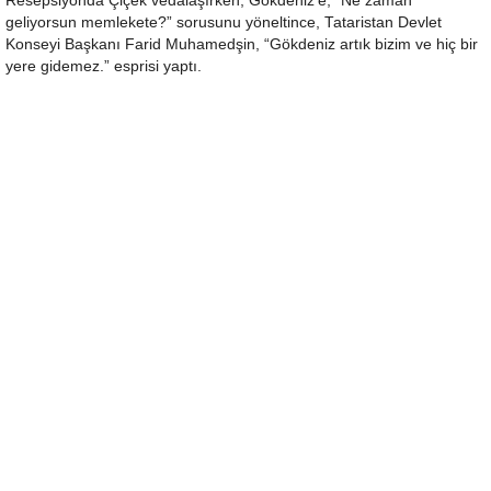
Resepsiyonda Çiçek vedalaşırken, Gökdeniz’e, “Ne zaman
geliyorsun memlekete?” sorusunu yöneltince, Tataristan Devlet
Konseyi Başkanı Farid Muhamedşin, “Gökdeniz artık bizim ve hiç bir
yere gidemez.” esprisi yaptı.