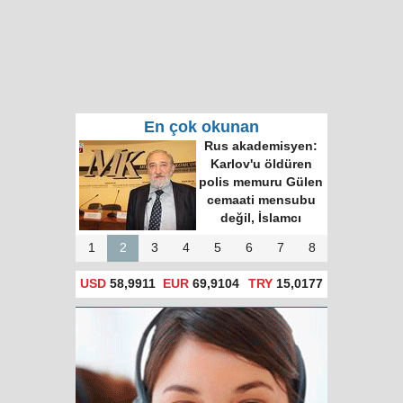
En çok okunan
Rus akademisyen:
Karlov'u öldüren
polis memuru Gülen
cemaati mensubu
değil, İslamcı
1
2
3
4
5
6
7
8
USD
58,9911
EUR
69,9104
TRY
15,0177