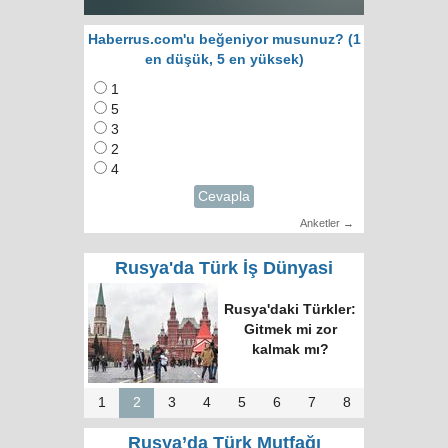
Haberrus.com'u beğeniyor musunuz? (1
en düşük, 5 en yüksek)
1
5
3
2
4
Cevapla
Anketler →
Rusya'da Türk İş Dünyasi
Rusya'daki Türkler:
Gitmek mi zor
kalmak mı?
1
2
3
4
5
6
7
8
Rusya’da Türk Mutfağı