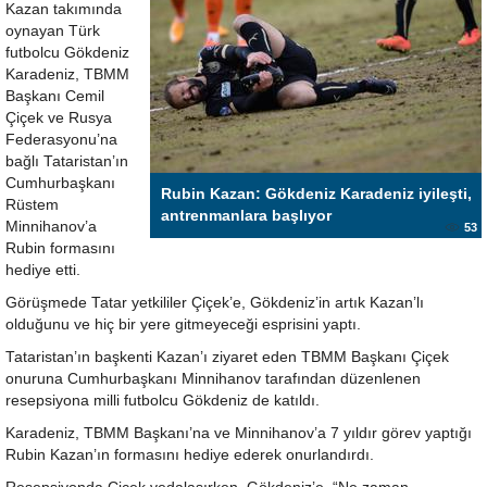
Kazan takımında
oynayan Türk
futbolcu Gökdeniz
Karadeniz, TBMM
Başkanı Cemil
Çiçek ve Rusya
Federasyonu’na
bağlı Tataristan’ın
Cumhurbaşkanı
Rubin Kazan: Gökdeniz Karadeniz iyileşti,
Rüstem
antrenmanlara başlıyor
Minnihanov’a
53
Rubin formasını
hediye etti.
Görüşmede Tatar yetkililer Çiçek’e, Gökdeniz’in artık Kazan’lı
olduğunu ve hiç bir yere gitmeyeceği esprisini yaptı.
Tataristan’ın başkenti Kazan’ı ziyaret eden TBMM Başkanı Çiçek
onuruna Cumhurbaşkanı Minnihanov tarafından düzenlenen
resepsiyona milli futbolcu Gökdeniz de katıldı.
Karadeniz, TBMM Başkanı’na ve Minnihanov’a 7 yıldır görev yaptığı
Rubin Kazan’ın formasını hediye ederek onurlandırdı.