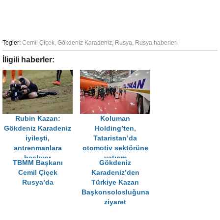
Tegler:
Cemil Çiçek
,
Gökdeniz Karadeniz
,
Rusya
,
Rusya haberleri
İligili haberler:
Rubin Kazan:
Koluman
Gökdeniz Karadeniz
Holding’ten,
iyileşti,
Tataristan’da
antrenmanlara
otomotiv sektörüne
başlıyor
yatırım
TBMM Başkanı
Gökdeniz
Cemil Çiçek
Karadeniz’den
Rusya’da
Türkiye Kazan
Başkonsolosluğuna
ziyaret