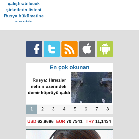
çalıştırabilecek
şirketlerin listesi
Rusya hükümetine
sunuldu
En çok okunan
Rusya: Hırsızlar
nehrin üzerindeki
demir köprüyü çaldı
1
2
3
4
5
6
7
8
USD
62,8666
EUR
70,7941
TRY
11,1434