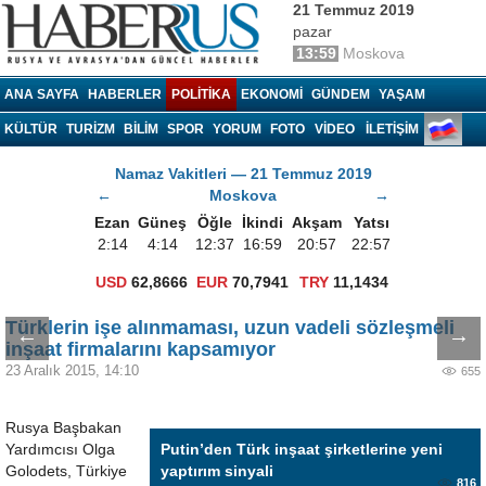
21 Temmuz 2019
pazar
13:59
Moskova
Haberrus.com
ANA SAYFA
HABERLER
POLITIKA
EKONOMI
GÜNDEM
YAŞAM
KÜLTÜR
TURIZM
BILIM
SPOR
YORUM
FOTO
VIDEO
İLETİŞİM
Namaz Vakitleri — 21 Temmuz 2019
←
Moskova
→
Ezan
Güneş
Öğle
İkindi
Akşam
Yatsı
2:14
4:14
12:37
16:59
20:57
22:57
USD
62,8666
EUR
70,7941
TRY
11,1434
Türklerin işe alınmaması, uzun vadeli sözleşmeli
←
→
inşaat firmalarını kapsamıyor
23 Aralık 2015, 14:10
655
Rusya Başbakan
Yardımcısı Olga
Putin’den Türk inşaat şirketlerine yeni
Golodets, Türkiye
yaptırım sinyali
816