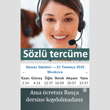
Namaz Vakitleri — 21 Temmuz 2019
←
Moskova
→
Ezan
Güneş
Öğle
İkindi
Akşam
Yatsı
2:14
4:14
12:37
16:59
20:57
22:57