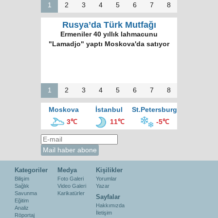
1
2
3
4
5
6
7
8
Rusya’da Türk Mutfağı
Ermeniler 40 yıllık lahmacunu
"Lamadjo" yaptı Moskova'da satıyor
1
2
3
4
5
6
7
8
Moskova
İstanbul
St.Petersburg
3℃
11℃
-5℃
Kategoriler
Medya
Kişilikler
Bilişim
Foto Galeri
Yorumlar
Sağlık
Video Galeri
Yazar
Savunma
Karikatürler
Sayfalar
Eğitim
Hakkımızda
Analiz
İletişim
Röportaj