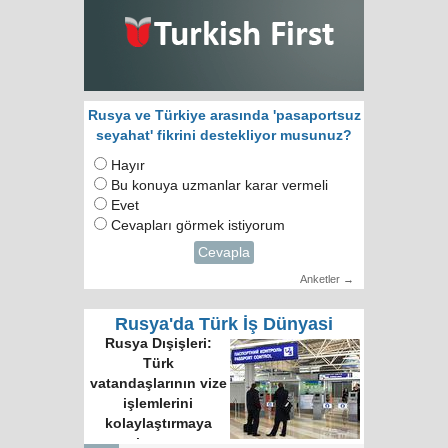
Rusya ve Türkiye arasında 'pasaportsuz
seyahat' fikrini destekliyor musunuz?
Hayır
Bu konuya uzmanlar karar vermeli
Evet
Cevapları görmek istiyorum
Cevapla
Anketler →
Rusya'da Türk İş Dünyasi
Rusya Dışişleri:
Türk
vatandaşlarının vize
işlemlerini
kolaylaştırmaya
hazırız