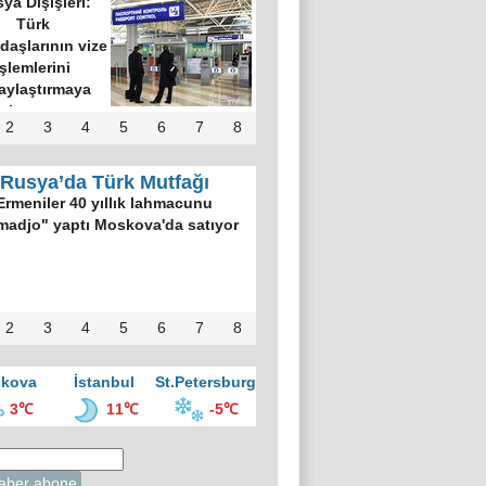
ya Dışişleri:
Türk
daşlarının vize
işlemlerini
aylaştırmaya
hazırız
2
3
4
5
6
7
8
Rusya’da Türk Mutfağı
Ermeniler 40 yıllık lahmacunu
madjo" yaptı Moskova'da satıyor
2
3
4
5
6
7
8
kova
İstanbul
St.Petersburg
3℃
11℃
-5℃