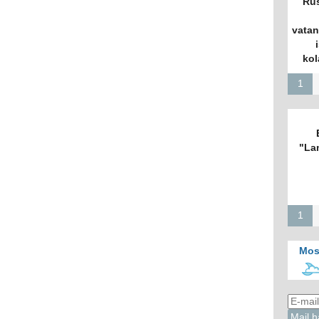
Rus
vatan
kol
1
"La
1
Mos