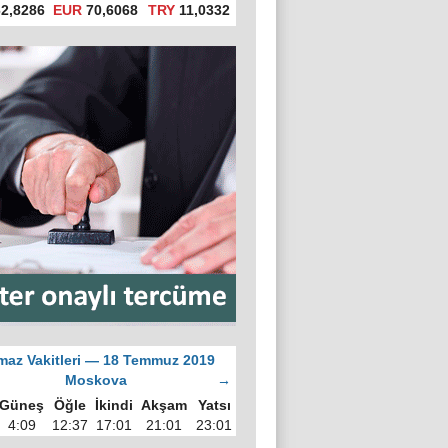
2,8286
EUR
70,6068
TRY
11,0332
az Vakitleri — 18 Temmuz 2019
Moskova
→
Güneş
Öğle
İkindi
Akşam
Yatsı
4:09
12:37
17:01
21:01
23:01