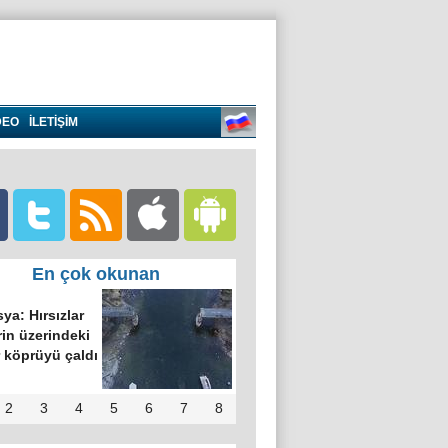
DEO
İLETİŞİM
En çok okunan
ya: Hırsızlar
in üzerindeki
 köprüyü çaldı
2
3
4
5
6
7
8