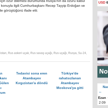
ı için özür dilemesi durumunda Rusya’nın da özürü kabul
USD
6
, konuyla ilgili Cumhurbaşkanı Recep Tayyip Erdoğan ve
de görüştüğünü ifade etti.
zistan
,
Rus askeri uçak
,
Rus savaş uçağı
,
Rus uçağı
,
Rusya
,
Su-24
,
an
Tedavisi sona eren
Türkiye'de
kanı
Atambayev
rahatsızlanan
Gülen
Kırgızistan'a döndü
Atambayev
Nam
ı
Moskova'ya gitti
←
rum
Ezan
2:09