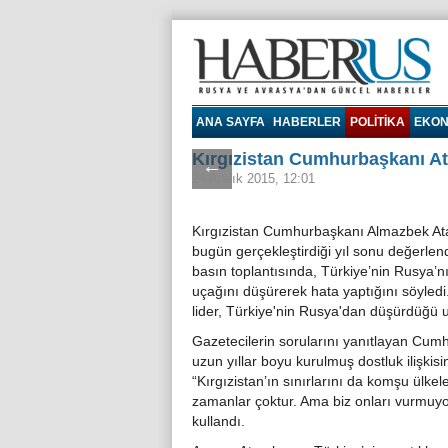
Haberrus.com
ANA SAYFA
HABERLER
POLITIKA
EKON
Kırgızistan Cumhurbaşkanı At
←
24 Aralık 2015, 12:01
Kırgızistan Cumhurbaşkanı Almazbek A
bugün gerçekleştirdiği yıl sonu değerlen
basın toplantısında, Türkiye’nin Rusya’n
uçağını düşürerek hata yaptığını söyledi.
lider, Türkiye'nin Rusya'dan düşürdüğü uça
Gazetecilerin sorularını yanıtlayan Cumh
uzun yıllar boyu kurulmuş dostluk ilişkis
“Kırgızistan’ın sınırlarını da komşu ülkele
zamanlar çoktur. Ama biz onları vurmuyoru
kullandı.