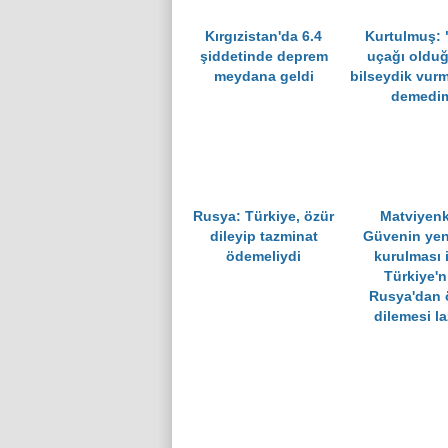
Kırgızistan'da 6.4
Kurtulmuş:
şiddetinde deprem
uçağı oldu
meydana geldi
bilseydik vur
demedi
Rusya: Türkiye, özür
Matviyen
dileyip tazminat
Güvenin ye
ödemeliydi
kurulması 
Türkiye'n
Rusya'dan 
dilemesi l