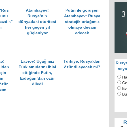
 "Rus
Atambayev:
Putin ile görüşen
ğunu
Rusya’nın
Atambayev: Rusya
mazdık"
dünyadaki otoritesi
stratejik ortağımız
m
her geçen yıl
olmaya devam
güçleniyor
edecek
ko:
Lavrov: Uçağımız
Türkiye, Rusya'dan
Rusya
niden
Türk sınırlarını ihlal
özür dileyecek mi?
seya
için
ettiğinde Putin,
Ha
in
Erdoğan’dan özür
Ce
özür
diledi
Ev
azım
Bu
R