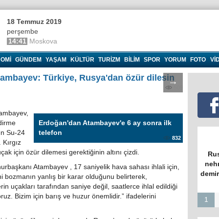
18 Temmuz 2019
perşembe
14:41
Moskova
OMI
GÜNDEM
YAŞAM
KÜLTÜR
TURIZM
BILIM
SPOR
YORUM
FOTO
VI
ambayev: Türkiye, Rusya'dan özür dilesin
→
509
tambayev,
dirme
Erdoğan'dan Atambayev'e 6 ay sonra ilk
ın Su-24
telefon
832
 Kırgız
k için özür dilemesi gerektiğinin altını çizdi.
Rus
nehr
urbaşkanı Atambayev , 17 saniyelik hava sahası ihlali için,
demir
ini bozmanın yanlış bir karar olduğunu belirterek,
rin uçakları tarafından saniye değil, saatlerce ihlal edildiği
z. Bizim için barış ve huzur önemlidir.” ifadelerini
1