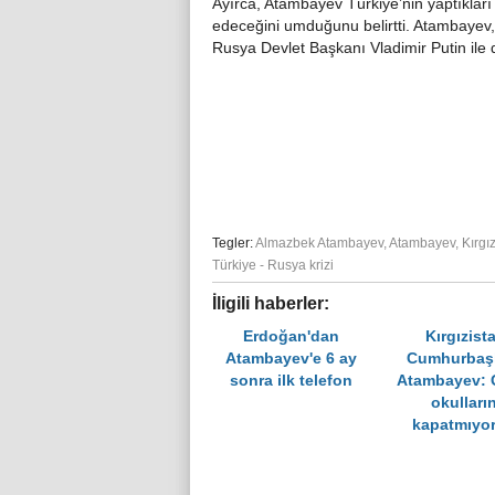
Ayırca, Atambayev Türkiye’nin yaptıklar
edeceğini umduğunu belirtti. Atambayev
Rusya Devlet Başkanı Vladimir Putin ile 
Tegler:
Almazbek Atambayev
,
Atambayev
,
Kırgı
Türkiye - Rusya krizi
İligili haberler:
Erdoğan'dan
Kırgızist
Atambayev'e 6 ay
Cumhurbaş
sonra ilk telefon
Atambayev: 
okulların
kapatmıyo